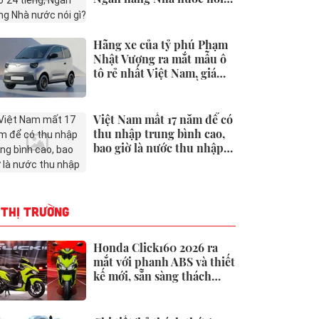
gì?
Hãng xe của tỷ phú Phạm
Nhật Vượng ra mắt mẫu ô
tô rẻ nhất Việt Nam, giá
chưa tới 190 triệu đồng
Việt Nam mất 17 năm để có
thu nhập trung bình cao,
bao giờ là nước thu nhập
cao?
THỊ TRƯỜNG
Honda Click160 2026 ra
mắt với phanh ABS và thiết
kế mới, sẵn sàng thách
thức Honda Air Blade và
Yamaha NVX