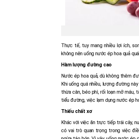
Thực tế, tuy mang nhiều lợi ích, s
không nên uống nước ép hoa quả quá 
Hàm lượng đường cao
Nước ép hoa quả, dù không thêm đườ
Khi uống quá nhiều, lượng đường này
thừa cân, béo phì, rối loạn mỡ máu, 
tiểu đường, việc lạm dụng nước ép h
Thiếu chất xơ
Khác với việc ăn trực tiếp trái cây, n
có vai trò quan trọng trong việc đi
ngừa táo bón. Vì vậy, uống nước ép q