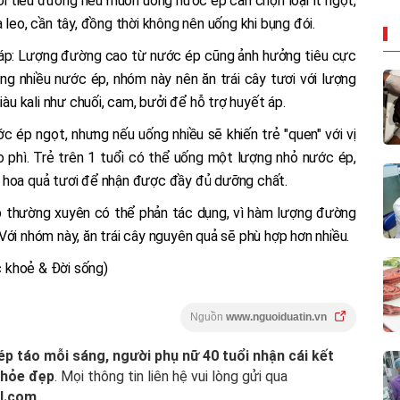
 tiểu đường nếu muốn uống nước ép cần chọn loại ít ngọt,
 leo, cần tây, đồng thời không nên uống khi bụng đói.
 áp: Lượng đường cao từ nước ép cũng ảnh hưởng tiêu cực
g nhiều nước ép, nhóm này nên ăn trái cây tươi với lượng
iàu kali như chuối, cam, bưởi để hỗ trợ huyết áp.
c ép ngọt, nhưng nếu uống nhiều sẽ khiến trẻ "quen" với vị
o phì. Trẻ trên 1 tuổi có thể uống một lượng nhỏ nước ép,
 hoa quả tươi để nhận được đầy đủ dưỡng chất.
 thường xuyên có thể phản tác dụng, vì hàm lượng đường
Với nhóm này, ăn trái cây nguyên quả sẽ phù hợp hơn nhiều.
 khoẻ & Đời sống)
Nguồn
www.nguoiduatin.vn
p táo mỗi sáng, người phụ nữ 40 tuổi nhận cái kết
hỏe đẹp
. Mọi thông tin liên hệ vui lòng gửi qua
l.com