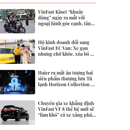
VinFast Kinet “khuấy
động” ngày ra mắt với
ngoại hình góc cạnh, tăng
tốc đầy phấn khích
Hộ kinh doanh đổi sang
VinFast EC Van: Xe gọn
nhưng chở khỏe, xóa bỏ áp
lực tiền xăng
Haier ra mắt ấn tượng hai
siêu phẩm thượng lưu Tủ
lạnh Horizon Collection và
Tivi QD-Miniled
Chuyên gia xe khẳng định
VinFast VF 8 thế hệ mới sẽ
“làm khó” cả xe xăng phân
khúc dưới