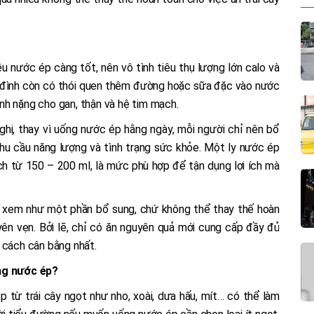
u nước ép càng tốt, nên vô tình tiêu thụ lượng lớn calo và
 đình còn có thói quen thêm đường hoặc sữa đặc vào nước
nh nặng cho gan, thận và hệ tim mạch.
hị, thay vì uống nước ép hằng ngày, mỗi người chỉ nên bổ
hu cầu năng lượng và tình trạng sức khỏe. Một ly nước ép
ch từ 150 – 200 ml, là mức phù hợp để tận dụng lợi ích mà
c xem như một phần bổ sung, chứ không thể thay thế hoàn
uyên vẹn. Bởi lẽ, chỉ có ăn nguyên quả mới cung cấp đầy đủ
 cách cân bằng nhất.
ống nước ép?
từ trái cây ngọt như nho, xoài, dưa hấu, mít… có thể làm