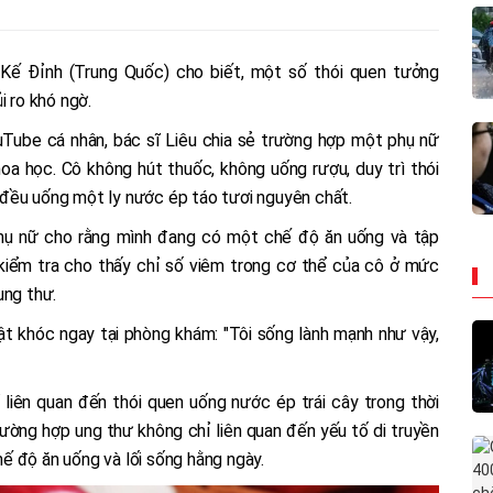
Kế Đỉnh (Trung Quốc) cho biết, một số thói quen tưởng
i ro khó ngờ.
Tube cá nhân, bác sĩ Liêu chia sẻ trường hợp một phụ nữ
oa học. Cô không hút thuốc, không uống rượu, duy trì thói
đều uống một ly nước ép táo tươi nguyên chất.
phụ nữ cho rằng mình đang có một chế độ ăn uống và tập
 kiểm tra cho thấy chỉ số viêm trong cơ thể của cô ở mức
ung thư.
ật khóc ngay tại phòng khám: "Tôi sống lành mạnh như vậy,
liên quan đến thói quen uống nước ép trái cây trong thời
rường hợp ung thư không chỉ liên quan đến yếu tố di truyền
ế độ ăn uống và lối sống hằng ngày.