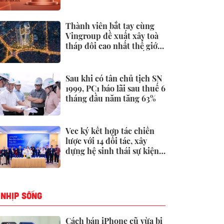
19.000 tỷ đồng đến từ
đâu?
Thành viên bắt tay cùng
Vingroup đề xuất xây toà
tháp đôi cao nhất thế giới
tại Việt Nam: Công bố
thông tin bất ngờ
Sau khi có tân chủ tịch SN
1999, PC1 báo lãi sau thuế 6
tháng đầu năm tăng 63%
Vec ký kết hợp tác chiến
lược với 14 đối tác, xây
dựng hệ sinh thái sự kiện -
triển lãm toàn diện
NHỊP SỐNG
Cách bán iPhone cũ vừa bị