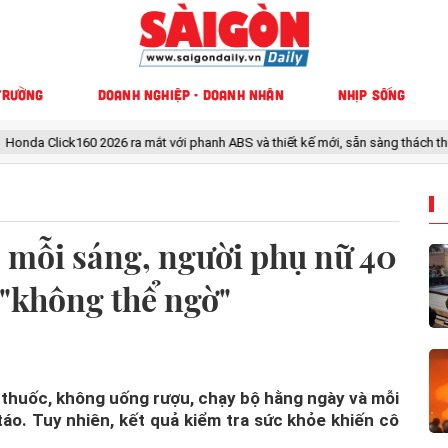
TRƯỜNG
DOANH NGHIỆP - DOANH NHÂN
NHỊP SỐNG
26 ra mắt với phanh ABS và thiết kế mới, sẵn sàng thách thức Honda Air Blad
 mỗi sáng, người phụ nữ 40
 "không thể ngờ"
 thuốc, không uống rượu, chạy bộ hằng ngày và mỗi
áo. Tuy nhiên, kết quả kiểm tra sức khỏe khiến cô