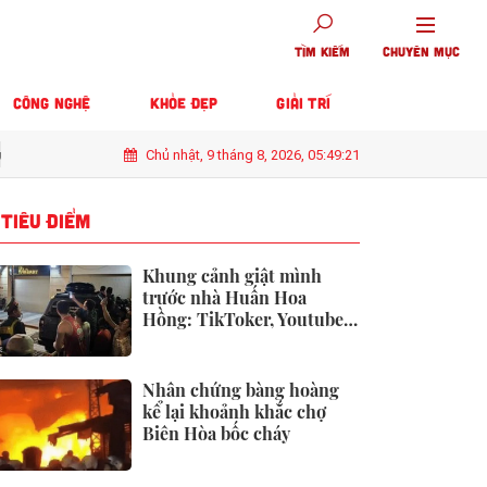
TÌM KIẾM
CHUYÊN MỤC
CÔNG NGHỆ
KHỎE ĐẸP
GIẢI TRÍ
Chủ nhật, 9 tháng 8, 2026, 05:49:22
e và Yamaha NVX
Chi tiết 'kẻ thách thức' Honda Vision vừa ra mắt: Th
TIÊU ĐIỂM
Khung cảnh giật mình
trước nhà Huấn Hoa
Hồng: TikToker, Youtuber
tụ tập như "đi bão"!
Nhân chứng bàng hoàng
kể lại khoảnh khắc chợ
Biên Hòa bốc cháy