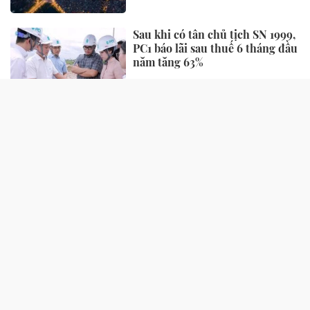
Sau khi có tân chủ tịch SN 1999,
PC1 báo lãi sau thuế 6 tháng đầu
năm tăng 63%
Vec ký kết hợp tác chiến lược với
14 đối tác, xây dựng hệ sinh thái
sự kiện - triển lãm toàn diện
NHỊP SỐNG
Cách bán iPhone cũ vừa bị
Apple "khai tử"