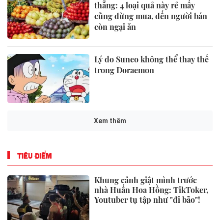
thẳng: 4 loại quả này rẻ mấy
cũng đừng mua, đến người bán
còn ngại ăn
Lý do Suneo không thể thay thế
trong Doraemon
Xem thêm
TIÊU ĐIỂM
Khung cảnh giật mình trước
nhà Huấn Hoa Hồng: TikToker,
Youtuber tụ tập như "đi bão"!