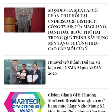
MONDEVITA MUA LẠI CỔ
PHẦN CHI PHỐI TẠI
UNDERSCORE DISTRICT,
CÔNG TY MẸ CỦA MAGLIANO,
ĐÁNH DẤU BƯỚC THỨ HAI
TRONG QUÁ TRÌNH XÂY DỰNG
NỀN TẢNG THƯƠNG HIỆU
CAO CẤP MỚI CỦA Ý.
Huawei trở thành Đối tác sự
kiện của GSMA M360 ASEAN
2026
Cision Giành Giải Thưởng
MarTech Breakthrough 2026 ở
hạng mục Lắng Nghe Mạng Xã
Hội, Phân Phối Thông Cáo Báo