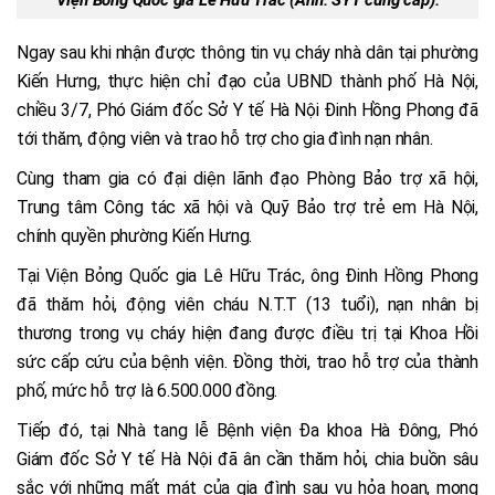
Viện Bỏng Quốc gia Lê Hữu Trác (Ảnh: SYT cung cấp).
Ngay sau khi nhận được thông tin vụ cháy nhà dân tại phường
Kiến Hưng, thực hiện chỉ đạo của UBND thành phố Hà Nội,
chiều 3/7, Phó Giám đốc Sở Y tế Hà Nội Đinh Hồng Phong đã
tới thăm, động viên và trao hỗ trợ cho gia đình nạn nhân.
Cùng tham gia có đại diện lãnh đạo Phòng Bảo trợ xã hội,
Trung tâm Công tác xã hội và Quỹ Bảo trợ trẻ em Hà Nội,
chính quyền phường Kiến Hưng.
Tại Viện Bỏng Quốc gia Lê Hữu Trác, ông Đinh Hồng Phong
đã thăm hỏi, động viên cháu N.T.T (13 tuổi), nạn nhân bị
thương trong vụ cháy hiện đang được điều trị tại Khoa Hồi
sức cấp cứu của bệnh viện. Đồng thời, trao hỗ trợ của thành
phố, mức hỗ trợ là 6.500.000 đồng.
Tiếp đó, tại Nhà tang lễ Bệnh viện Đa khoa Hà Đông, Phó
Giám đốc Sở Y tế Hà Nội đã ân cần thăm hỏi, chia buồn sâu
sắc với những mất mát của gia đình sau vụ hỏa hoạn, mong