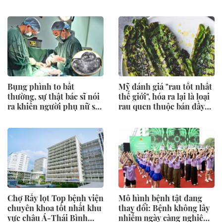
người mê
Bụng phình to bất
Mỹ đánh giá "rau tốt nhất
thường, sự thật bác sĩ nói
thế giới", hóa ra lại là loại
ra khiến người phụ nữ sốc
rau quen thuộc bán đầy
nặng
chợ Việt
Chợ Rẫy lọt Top bệnh viện
Mô hình bệnh tật đang
chuyên khoa tốt nhất khu
thay đổi: Bệnh không lây
vực châu Á-Thái Bình
nhiễm ngày càng nghiêm