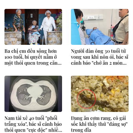
Ba chị em đều sống hơn
Người đàn ông 30 tuổi tử
100 tuổi, bí quyết nằm ở
vong sau khi nôn ói, bác sĩ
một thói quen trong căn
cảnh báo "chớ ăn 2 món
bếp
này"
Nam tài xế 40 tuổi "phổi
Đang ăn cơm rang, cô gái
trắng xóa", bác sĩ cảnh báo
sốc khi thấy thứ "đáng sợ"
thói quen "cực độc" nhiều
trong đĩa