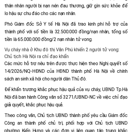
thân nhân người bị nạn nén đau thương, giữ gìn sức khỏe để
lo hậu sự chu đáo cho các nạn nhân.
Phó Giám đốc Sở Y tế Hà Nội đã trao kinh phí hỗ trợ của
thành phố với số tiền là 32.500.000 đồng/nạn nhân, tổng số
tiền là 65.000.000 đồng/2 nạn nhân tử vong.
Vụ cháy nhà ở Khu đô thị Văn Phú khiến 2 người tử vong:
Chủ tịch Hà Nội ra chỉ đạo khẩn
Các mức hỗ trợ nêu trên được thực hiện theo Nghị quyết số
14/2026/NQ-HĐND của HĐND thành phố Hà Nội về chính
sách an sinh xã hội cho người dân Thủ đô.
Để khẩn trương khắc phục hậu quả của vụ cháy, UBND Tp.Hà
Nội đã ban hành Công văn số 3271/UBND-NC về việc chỉ đạo
giải quyết, khắc phục hậu quả.
Theo công văn, Chủ tịch UBND thành phố yêu cầu Giám đốc
Công an thành phố chủ trì, phối hợp với Chủ tịch UBND
phường Kiến Hưng và các đơn vị liên quan tập trung khắc