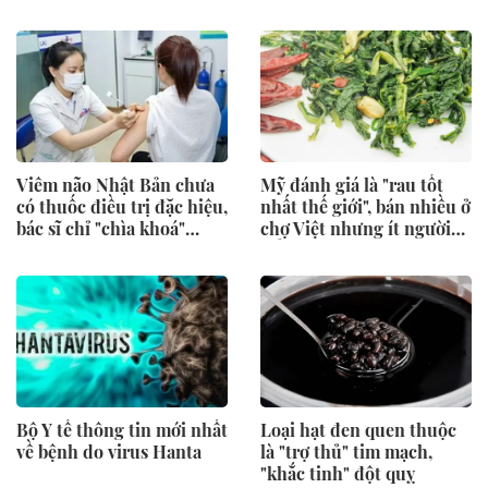
Viêm não Nhật Bản chưa
Mỹ đánh giá là "rau tốt
có thuốc điều trị đặc hiệu,
nhất thế giới", bán nhiều ở
bác sĩ chỉ "chìa khoá"
chợ Việt nhưng ít người
phòng ngừa
để ý
Bộ Y tế thông tin mới nhất
Loại hạt đen quen thuộc
về bệnh do virus Hanta
là "trợ thủ" tim mạch,
"khắc tinh" đột quỵ