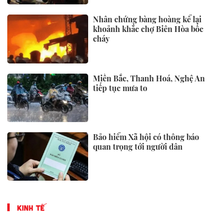
Nhân chứng bàng hoàng kể lại
khoảnh khắc chợ Biên Hòa bốc
cháy
Miền Bắc, Thanh Hoá, Nghệ An
tiếp tục mưa to
Bảo hiểm Xã hội có thông báo
quan trọng tới người dân
KINH TẾ