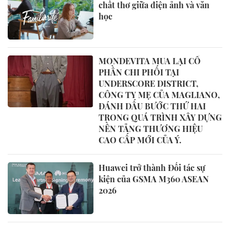
chất thơ giữa điện ảnh và văn
học
MONDEVITA MUA LẠI CỔ
PHẦN CHI PHỐI TẠI
UNDERSCORE DISTRICT,
CÔNG TY MẸ CỦA MAGLIANO,
ĐÁNH DẤU BƯỚC THỨ HAI
TRONG QUÁ TRÌNH XÂY DỰNG
NỀN TẢNG THƯƠNG HIỆU
CAO CẤP MỚI CỦA Ý.
Huawei trở thành Đối tác sự
kiện của GSMA M360 ASEAN
2026