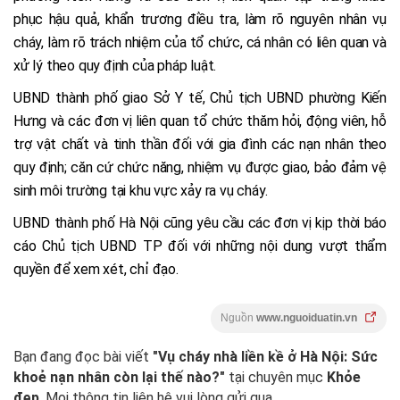
phục hậu quả, khẩn trương điều tra, làm rõ nguyên nhân vụ
cháy, làm rõ trách nhiệm của tổ chức, cá nhân có liên quan và
xử lý theo quy định của pháp luật.
UBND thành phố giao Sở Y tế, Chủ tịch UBND phường Kiến
Hưng và các đơn vị liên quan tổ chức thăm hỏi, động viên, hỗ
trợ vật chất và tinh thần đối với gia đình các nạn nhân theo
quy định; căn cứ chức năng, nhiệm vụ được giao, bảo đảm vệ
sinh môi trường tại khu vực xảy ra vụ cháy.
UBND thành phố Hà Nội cũng yêu cầu các đơn vị kịp thời báo
cáo Chủ tịch UBND TP đối với những nội dung vượt thẩm
quyền để xem xét, chỉ đạo.
Nguồn
www.nguoiduatin.vn
Bạn đang đọc bài viết
"Vụ cháy nhà liền kề ở Hà Nội: Sức
khoẻ nạn nhân còn lại thế nào?"
tại chuyên mục
Khỏe
đẹp
. Mọi thông tin liên hệ vui lòng gửi qua