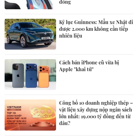
đồng
Kỷ lục Guinness: Mẫu xe Nhật đi
được 2.000 km không cần tiếp
nhiên liệu
Cách bán iPhone cũ vừa bị
Apple "khai tử"
Công bố 10 doanh nghiệp thép –
vật liệu xây dựng nộp ngân sách
lớn nhất: 19.000 tỷ đồng đến từ
đâu?