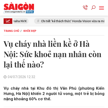
Chi tiết 'kẻ thách thức' Honda Vision vừa ra mắt: Thiết kế đẹp như S
TRANG CHỦ
KHỎE ĐẸP
Vụ cháy nhà liền kề ở Hà
Nội: Sức khoẻ nạn nhân còn
lại thế nào?
04/07/2026 12:32
Vụ cháy nhà tại Khu đô thị Văn Phú (phường Kiến
Hưng, Hà Nội) khiến 2 người tử vong, một trẻ bị bỏng
nặng khoảng 60% cơ thể.