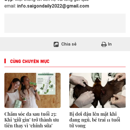
email:
info.saigondaily2022@gmail.com
Chia sẻ
In
CÙNG CHUYÊN MỤC
Chăm sóc da sau tuổi 25:
Bị dơi đậu lên mặt khi
Khi ‘giữ gìn’ trở thành ưu
đang ngủ, bé trai 11 tuổi
tiên thay vì ‘chỉnh sửa’
tử vong