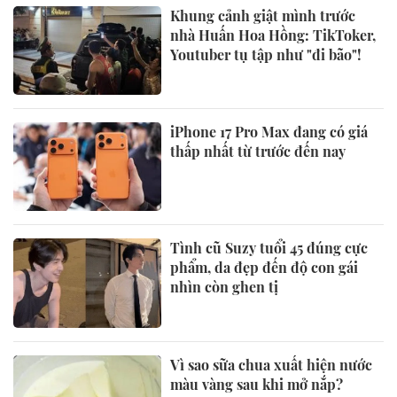
Khung cảnh giật mình trước
nhà Huấn Hoa Hồng: TikToker,
Youtuber tụ tập như "đi bão"!
iPhone 17 Pro Max đang có giá
thấp nhất từ trước đến nay
Tình cũ Suzy tuổi 45 đúng cực
phẩm, da đẹp đến độ con gái
nhìn còn ghen tị
Vì sao sữa chua xuất hiện nước
màu vàng sau khi mở nắp?