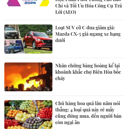
Chí và Tối Ưu Hóa Công Cụ Trả
Lời (AEO)
Loạt SUV cỡ C đua giảm giá:
Mazda CX-5 giá ngang xe hạng
dưới
Nhân chứng bàng hoàng kể lại
khoảnh khắc chợ Biên Hòa bốc
cháy
Chủ hàng hoa quả lâu năm nói
thẳng: 4 loại quả này rẻ mấy
cũng đừng mua, đến người bán
còn ngại ăn