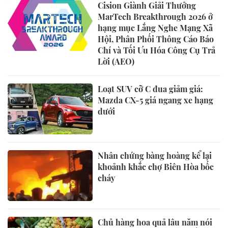
Cision Giành Giải Thưởng
MarTech Breakthrough 2026 ở
hạng mục Lắng Nghe Mạng Xã
Hội, Phân Phối Thông Cáo Báo
Chí và Tối Ưu Hóa Công Cụ Trả
Lời (AEO)
Loạt SUV cỡ C đua giảm giá:
Mazda CX-5 giá ngang xe hạng
dưới
Nhân chứng bàng hoàng kể lại
khoảnh khắc chợ Biên Hòa bốc
cháy
Chủ hàng hoa quả lâu năm nói