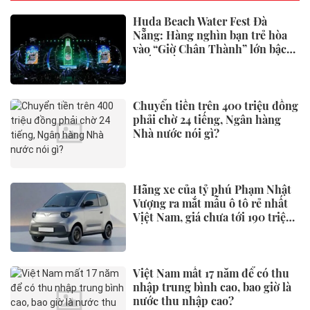
Huda Beach Water Fest Đà
Nẵng: Hàng nghìn bạn trẻ hòa
vào “Giờ Chân Thành” lớn bậc
nhất miền Trung
Chuyển tiền trên 400 triệu đồng
phải chờ 24 tiếng, Ngân hàng
Nhà nước nói gì?
Hãng xe của tỷ phú Phạm Nhật
Vượng ra mắt mẫu ô tô rẻ nhất
Việt Nam, giá chưa tới 190 triệu
đồng
Việt Nam mất 17 năm để có thu
nhập trung bình cao, bao giờ là
nước thu nhập cao?