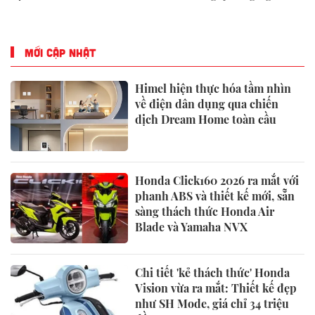
Dương năm 2026
trọng
MỚI CẬP NHẬT
Himel hiện thực hóa tầm nhìn
về điện dân dụng qua chiến
dịch Dream Home toàn cầu
Honda Click160 2026 ra mắt với
phanh ABS và thiết kế mới, sẵn
sàng thách thức Honda Air
Blade và Yamaha NVX
Chi tiết 'kẻ thách thức' Honda
Vision vừa ra mắt: Thiết kế đẹp
như SH Mode, giá chỉ 34 triệu