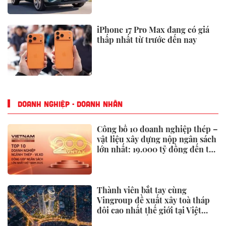
iPhone 17 Pro Max đang có giá
thấp nhất từ trước đến nay
DOANH NGHIỆP - DOANH NHÂN
Công bố 10 doanh nghiệp thép –
vật liệu xây dựng nộp ngân sách
lớn nhất: 19.000 tỷ đồng đến từ
đâu?
Thành viên bắt tay cùng
Vingroup đề xuất xây toà tháp
đôi cao nhất thế giới tại Việt
Nam: Công bố thông tin bất ngờ