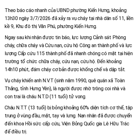
Theo báo cáo nhanh của UBND phường Kiến Hưng, khoảng
13h30 ngày 3/7/2026 đã xảy ra vụ cháy tại nhà dân số 11, liền
kề 9, Khu đô thị Văn Phú, phường Kiến Hưng.
Ngay sau khi nhận được tin báo, lực lượng Cảnh sát Phòng
cháy, chữa cháy và Cứu nạn, cứu hộ Công an thành phố và lực
lượng Cấp cứu 115 thành phố đã nhanh chóng có mặt tại hiện
trường tổ chức chữa cháy, cứu nạn, cứu hộ. Đến khoảng
14h10 phút, đám cháy cơ bản được khống chế và dập tắt.
Vụ cháy khiến anh N.V.T (sinh năm 1990, quê quán xã Toàn
Thắng, tỉnh Hưng Yên), là người được nhờ trông coi nhà và
con trai là cháu N.T.D (11 tuổi) tử vong.
Cháu N.T.T (13 tuổi) bị bỏng khoảng 60% diện tích cơ thể, tập
trung ở vùng đầu, mặt, tay và lưng. Nạn nhân đã được chuyển
đến khoa Hồi sức cấp cứu, Viện Bỏng Quốc gia Lê Hữu Trác
để điều trị.