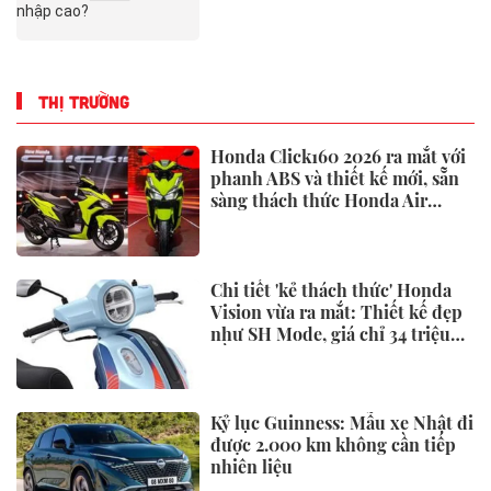
THỊ TRƯỜNG
Honda Click160 2026 ra mắt với
phanh ABS và thiết kế mới, sẵn
sàng thách thức Honda Air
Blade và Yamaha NVX
Chi tiết 'kẻ thách thức' Honda
Vision vừa ra mắt: Thiết kế đẹp
như SH Mode, giá chỉ 34 triệu
đồng
Kỷ lục Guinness: Mẫu xe Nhật đi
được 2.000 km không cần tiếp
nhiên liệu