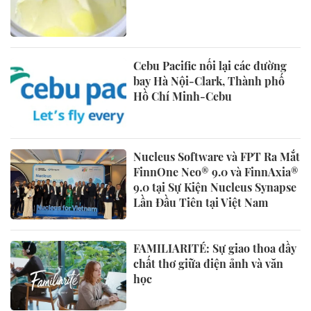
Cebu Pacific nối lại các đường
bay Hà Nội-Clark, Thành phố
Hồ Chí Minh-Cebu
Nucleus Software và FPT Ra Mắt
FinnOne Neo® 9.0 và FinnAxia®
9.0 tại Sự Kiện Nucleus Synapse
Lần Đầu Tiên tại Việt Nam
FAMILIARITÉ: Sự giao thoa đầy
chất thơ giữa điện ảnh và văn
học