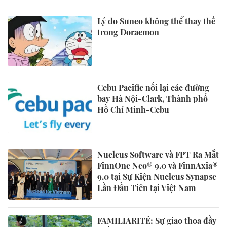
Lý do Suneo không thể thay thế
trong Doraemon
Cebu Pacific nối lại các đường
bay Hà Nội-Clark, Thành phố
Hồ Chí Minh-Cebu
Nucleus Software và FPT Ra Mắt
FinnOne Neo® 9.0 và FinnAxia®
9.0 tại Sự Kiện Nucleus Synapse
Lần Đầu Tiên tại Việt Nam
FAMILIARITÉ: Sự giao thoa đầy