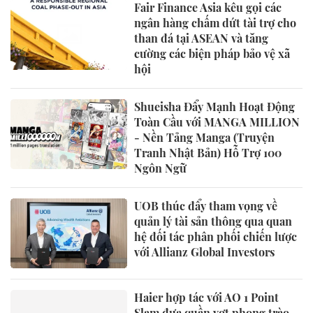
Fair Finance Asia kêu gọi các
ngân hàng chấm dứt tài trợ cho
than đá tại ASEAN và tăng
cường các biện pháp bảo vệ xã
hội
Shueisha Đẩy Mạnh Hoạt Động
Toàn Cầu với MANGA MILLION
- Nền Tảng Manga (Truyện
Tranh Nhật Bản) Hỗ Trợ 100
Ngôn Ngữ
UOB thúc đẩy tham vọng về
quản lý tài sản thông qua quan
hệ đối tác phân phối chiến lược
với Allianz Global Investors
Haier hợp tác với AO 1 Point
Slam đưa quần vợt phong trào