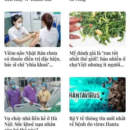
Viêm não Nhật Bản chưa
Mỹ đánh giá là "rau tốt
có thuốc điều trị đặc hiệu,
nhất thế giới", bán nhiều ở
bác sĩ chỉ "chìa khoá"
chợ Việt nhưng ít người
phòng ngừa
để ý
Vụ cháy nhà liền kề ở Hà
Bộ Y tế thông tin mới nhất
Nội: Sức khoẻ nạn nhân
về bệnh do virus Hanta
còn lại thế nào?