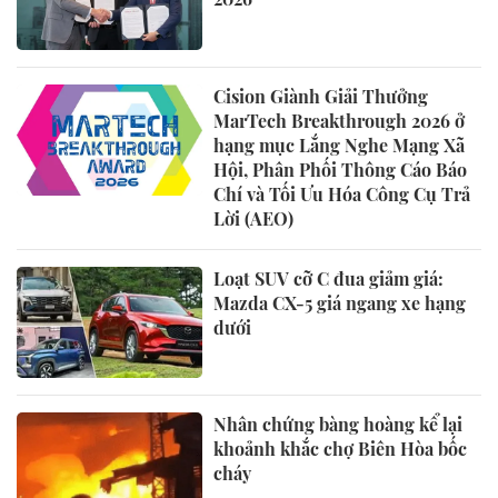
Cision Giành Giải Thưởng
MarTech Breakthrough 2026 ở
hạng mục Lắng Nghe Mạng Xã
Hội, Phân Phối Thông Cáo Báo
Chí và Tối Ưu Hóa Công Cụ Trả
Lời (AEO)
Loạt SUV cỡ C đua giảm giá:
Mazda CX-5 giá ngang xe hạng
dưới
Nhân chứng bàng hoàng kể lại
khoảnh khắc chợ Biên Hòa bốc
cháy