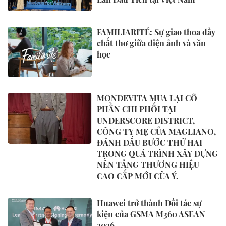
FAMILIARITÉ: Sự giao thoa đầy
chất thơ giữa điện ảnh và văn
học
MONDEVITA MUA LẠI CỔ
PHẦN CHI PHỐI TẠI
UNDERSCORE DISTRICT,
CÔNG TY MẸ CỦA MAGLIANO,
ĐÁNH DẤU BƯỚC THỨ HAI
TRONG QUÁ TRÌNH XÂY DỰNG
NỀN TẢNG THƯƠNG HIỆU
CAO CẤP MỚI CỦA Ý.
Huawei trở thành Đối tác sự
kiện của GSMA M360 ASEAN
2026