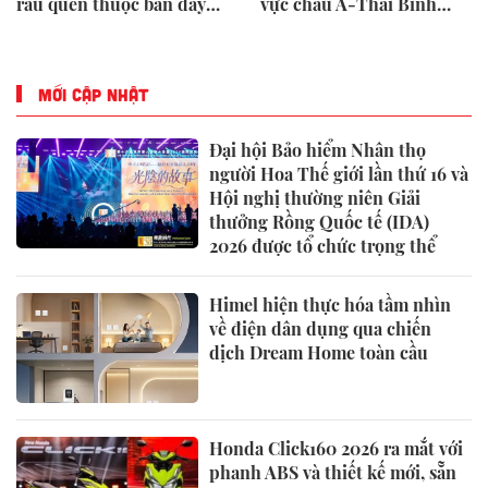
rau quen thuộc bán đầy
vực châu Á-Thái Bình
chợ Việt
Dương năm 2026
MỚI CẬP NHẬT
Đại hội Bảo hiểm Nhân thọ
người Hoa Thế giới lần thứ 16 và
Hội nghị thường niên Giải
thưởng Rồng Quốc tế (IDA)
2026 được tổ chức trọng thể
Himel hiện thực hóa tầm nhìn
về điện dân dụng qua chiến
dịch Dream Home toàn cầu
Honda Click160 2026 ra mắt với
phanh ABS và thiết kế mới, sẵn