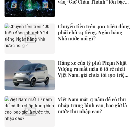
vào “Giờ Chân Thành” lớn bậc
nhất miền Trung
Chuyển tiền trên 400 triệu đồng
phải chờ 24 tiếng, Ngân hàng
Nhà nước nói gì?
Hãng xe của tỷ phú Phạm Nhật
Vượng ra mắt mẫu ô tô rẻ nhất
Việt Nam, giá chưa tới 190 triệu
đồng
Việt Nam mất 17 năm để có thu
nhập trung bình cao, bao giờ là
nước thu nhập cao?