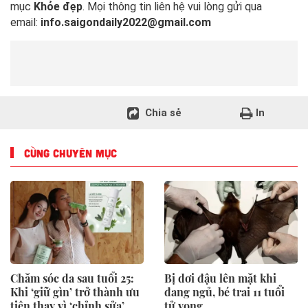
mục
Khỏe đẹp
. Mọi thông tin liên hệ vui lòng gửi qua
email:
info.saigondaily2022@gmail.com
Chia sẻ
In
CÙNG CHUYÊN MỤC
Chăm sóc da sau tuổi 25:
Bị dơi đậu lên mặt khi
Khi ‘giữ gìn’ trở thành ưu
đang ngủ, bé trai 11 tuổi
tiên thay vì ‘chỉnh sửa’
tử vong