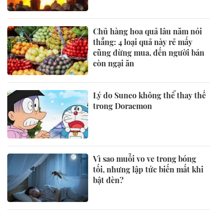
Chủ hàng hoa quả lâu năm nói
thẳng: 4 loại quả này rẻ mấy
cũng đừng mua, đến người bán
còn ngại ăn
Lý do Suneo không thể thay thế
trong Doraemon
Vì sao muỗi vo ve trong bóng
tối, nhưng lập tức biến mất khi
bật đèn?