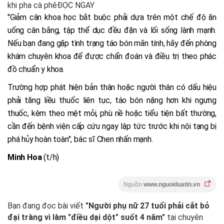
khi pha cà phêĐỌC NGAY
"Giảm cân khoa học bắt buộc phải dựa trên một chế độ ăn
uống cân bằng, tập thể dục đều đặn và lối sống lành mạnh.
Nếu bạn đang gặp tình trạng táo bón mãn tính, hãy đến phòng
khám chuyên khoa để được chẩn đoán và điều trị theo phác
đồ chuẩn y khoa.
Trường hợp phát hiện bản thân hoặc người thân có dấu hiệu
phải tăng liều thuốc liên tục, táo bón nặng hơn khi ngưng
thuốc, kèm theo mệt mỏi, phù nề hoặc tiểu tiện bất thường,
cần đến bệnh viện cấp cứu ngay lập tức trước khi nội tạng bị
phá hủy hoàn toàn", bác sĩ Chen nhấn mạnh.
Minh Hoa
(t/h)
Nguồn
www.nguoiduatin.vn
Bạn đang đọc bài viết
"Người phụ nữ 27 tuổi phải cắt bỏ
đại tràng vì làm "điều dại dột" suốt 4 năm"
tại chuyên