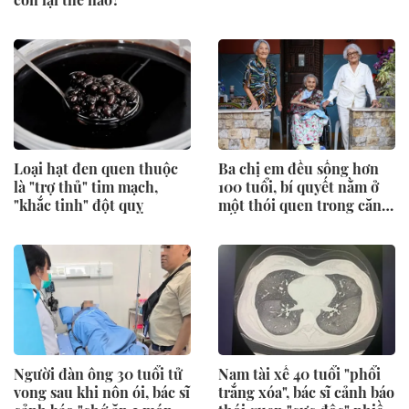
Loại hạt đen quen thuộc
Ba chị em đều sống hơn
là "trợ thủ" tim mạch,
100 tuổi, bí quyết nằm ở
"khắc tinh" đột quỵ
một thói quen trong căn
bếp
Người đàn ông 30 tuổi tử
Nam tài xế 40 tuổi "phổi
vong sau khi nôn ói, bác sĩ
trắng xóa", bác sĩ cảnh báo