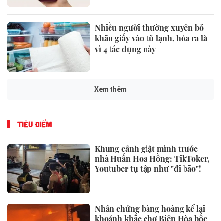
Nhiều người thường xuyên bỏ
khăn giấy vào tủ lạnh, hóa ra là
vì 4 tác dụng này
Xem thêm
TIÊU ĐIỂM
Khung cảnh giật mình trước
nhà Huấn Hoa Hồng: TikToker,
Youtuber tụ tập như "đi bão"!
Nhân chứng bàng hoàng kể lại
khoảnh khắc chợ Biên Hòa bốc