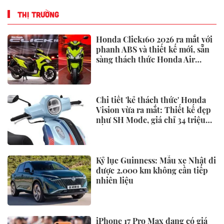
THỊ TRƯỜNG
Honda Click160 2026 ra mắt với
phanh ABS và thiết kế mới, sẵn
sàng thách thức Honda Air
Blade và Yamaha NVX
Chi tiết 'kẻ thách thức' Honda
Vision vừa ra mắt: Thiết kế đẹp
như SH Mode, giá chỉ 34 triệu
đồng
Kỷ lục Guinness: Mẫu xe Nhật đi
được 2.000 km không cần tiếp
nhiên liệu
iPhone 17 Pro Max đang có giá