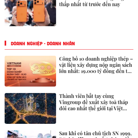
thấp nhất từ trước đến nay
DOANH NGHIỆP - DOANH NHÂN
Công bố 10 doanh nghiệp thép –
vật liệu xây dựng nộp ngân sách
lớn nhất: 19.000 tỷ đồng đến từ
đâu?
Thành viên bắt tay cùng
Vingroup đề xuất xây toà tháp
đôi cao nhất thế giới tại Việt
Nam: Công bố thông tin bất ngờ
Sau khi có tân chủ tịch SN 1999,