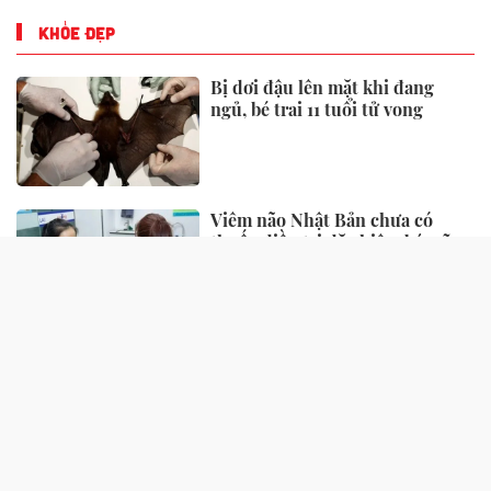
KHỎE ĐẸP
Bị dơi đậu lên mặt khi đang
ngủ, bé trai 11 tuổi tử vong
Viêm não Nhật Bản chưa có
thuốc điều trị đặc hiệu, bác sĩ
chỉ "chìa khoá" phòng ngừa
Mỹ đánh giá là "rau tốt nhất thế
giới", bán nhiều ở chợ Việt
nhưng ít người để ý
Vụ cháy nhà liền kề ở Hà Nội: