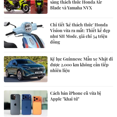
sàng thách thức Honda Air
Blade và Yamaha NVX
Chi tiết 'kẻ thách thức' Honda
Vision vừa ra mắt: Thiết kế đẹp
như SH Mode, giá chỉ 34 triệu
đồng
Kỷ lục Guinness: Mẫu xe Nhật đi
được 2.000 km không cần tiếp
nhiên liệu
Cách bán iPhone cũ vừa bị
Apple "khai tử"