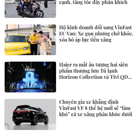
cạnh, tăng tốc đầy phấn khích
Hộ kinh doanh đổi sang VinFast
EC Van: Xe gọn nhưng chở khỏe,
xóa bỏ áp lực tiền xăng
Haier ra mắt ấn tượng hai siêu
phẩm thượng lưu Tủ lạnh
Horizon Collection và Tivi QD-
Miniled
Chuyên gia xe khẳng định
VinFast VF 8 thế hệ mới sẽ “làm
khó” cả xe xăng phân khúc dưới