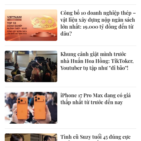
Công bố 10 doanh nghiệp thép –
vật liệu xây dựng nộp ngân sách
lớn nhất: 19.000 tỷ đồng đến từ
đâu?
Khung cảnh giật mình trước
nhà Huấn Hoa Hồng: TikToker,
Youtuber tụ tập như "đi bão"!
iPhone 17 Pro Max đang có giá
thấp nhất từ trước đến nay
Tình cũ Suzy tuổi 45 đúng cực