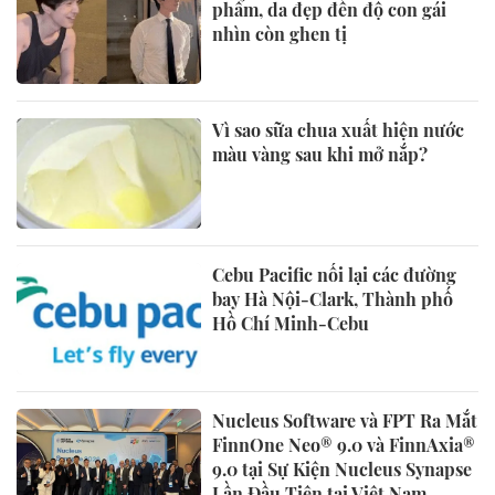
phẩm, da đẹp đến độ con gái
nhìn còn ghen tị
Vì sao sữa chua xuất hiện nước
màu vàng sau khi mở nắp?
Cebu Pacific nối lại các đường
bay Hà Nội-Clark, Thành phố
Hồ Chí Minh-Cebu
Nucleus Software và FPT Ra Mắt
FinnOne Neo® 9.0 và FinnAxia®
9.0 tại Sự Kiện Nucleus Synapse
Lần Đầu Tiên tại Việt Nam