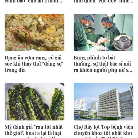
cảnh báo "chớ ăn 2 món
thói quen "cực độc" nhiều
này"
người mê
Đang ăn cơm rang, cô gái
Bụng phình to bất
sốc khi thấy thứ "đáng sợ"
thường, sự thật bác sĩ nói
trong đĩa
ra khiến người phụ nữ sốc
nặng
Mỹ đánh giá "rau tốt nhất
Chợ Rẫy lọt Top bệnh viện
thế giới", hóa ra lại là loại
chuyên khoa tốt nhất khu