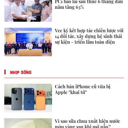
PC1 báo lãi sau thuế 6 tháng đầu
năm tăng 63%
Vec ký kết hợp tác chiến lược với
14 đối tác, xây dựng hệ sinh thái
sự kiện - triển lãm toàn diện
NHỊP SỐNG
Cách bán iPhone cũ vừa bị
Apple "khai tử"
Vì sao sữa chua xuất hiện nước
màu vàng sau khi mở nắp?