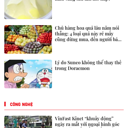
Chủ hàng hoa quả lâu năm nói
thẳng: 4 loại quả này rẻ mấy
cũng đừng mua, đến người bán
còn ngại ăn
Lý do Suneo không thể thay thế
trong Doraemon
CÔNG NGHỆ
VinFast Kinet “khuấy động”
ngày ra mắt với ngoại hình góc