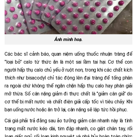
Ảnh minh hoạ.
Các bác sĩ cảnh báo, quan niệm uống thuốc nhuận tràng để
"loại bỏ" calo từ thức ăn là một sai lầm tai hại. Cơ thể con
người hấp thụ calo chủ yếu ở ruột non, trong khi các chất kích
thích như bisacodyl chỉ tác động lên đại tràng để tống phân
ra ngoài chứ không thể ngăn chặn hấp thụ calo hay phân giải
mỡ thừa. Số cân nặng giảm đi thực chất là "giảm cân giả" do
cơ thể bị mất nước và chất điện giải cấp tốc vì tiêu chảy. Khi
bạn uống nước hoặc ăn trở lại, cân nặng sẽ lập tức hồi phục.
Cái giá phải trả đằng sau ảo tưởng giảm cân nhanh này là tình
trạng mất nước kéo dài, tim đập nhanh, co giật chân tay, rối
loạn giấc ngủ, rối loạn kinh nguyệt và phá hủy hoàn toàn chức