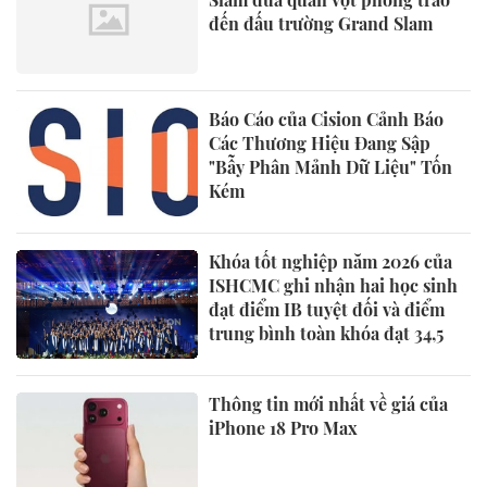
đến đấu trường Grand Slam
Báo Cáo của Cision Cảnh Báo
Các Thương Hiệu Đang Sập
"Bẫy Phân Mảnh Dữ Liệu" Tốn
Kém
Khóa tốt nghiệp năm 2026 của
ISHCMC ghi nhận hai học sinh
đạt điểm IB tuyệt đối và điểm
trung bình toàn khóa đạt 34,5
Thông tin mới nhất về giá của
iPhone 18 Pro Max