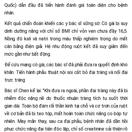
Quốc) dẫn đầu đã tiến hành đánh giá toàn diện cho bệnh
nhân.
Kết quả chẩn đoán khiến các y bác sĩ sững sờ: Cô gái bị suy
dinh dưỡng nặng với chỉ số BMI chỉ vỏn vẹn chưa đầy 16,5.
Nồng độ kali và natri trong máu thấp nghiêm trọng do mất
cân bằng điện giải. Hệ nhu động ruột kết đã suy giảm đến
mức gần như bất động.
Để cứu mạng cô gái, các bác sĩ đã phải đưa ra quyết định khó
khăn: Tiến hành phẫu thuật nội soi cắt bỏ đại tràng và nối đại
trực tràng
Bác sĩ Chen kể lại: "Khi đưa ra ngoài, phần đại tràng này đã bị
nhiễm độc nặng nề do thuốc nhuận tràng tích tụ suốt thời
gian dài. Toàn bộ đám rối thần kinh tại chỗ và cơ trơn của ruột
về cơ bản đã bị teo tóp, mất hoàn toàn chức năng co bóp tự
nhiên. May mắn thay, sau ca đại phẫu, bệnh nhân đã dần hồi
phục chức năng đại tiện độc lập, chỉ số creatinine cải thiện rõ