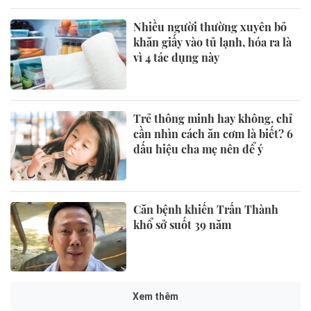
Nhiều người thường xuyên bỏ
khăn giấy vào tủ lạnh, hóa ra là
vì 4 tác dụng này
Trẻ thông minh hay không, chỉ
cần nhìn cách ăn cơm là biết? 6
dấu hiệu cha mẹ nên để ý
Căn bệnh khiến Trấn Thành
khổ sở suốt 39 năm
Xem thêm