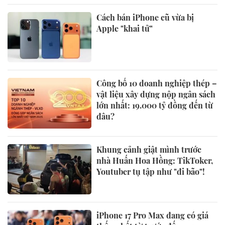
Cách bán iPhone cũ vừa bị
Apple "khai tử"
Công bố 10 doanh nghiệp thép –
vật liệu xây dựng nộp ngân sách
lớn nhất: 19.000 tỷ đồng đến từ
đâu?
Khung cảnh giật mình trước
nhà Huấn Hoa Hồng: TikToker,
Youtuber tụ tập như "đi bão"!
iPhone 17 Pro Max đang có giá