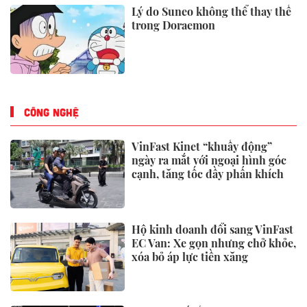
Lý do Suneo không thể thay thế
trong Doraemon
CÔNG NGHỆ
VinFast Kinet “khuấy động”
ngày ra mắt với ngoại hình góc
cạnh, tăng tốc đầy phấn khích
Hộ kinh doanh đổi sang VinFast
EC Van: Xe gọn nhưng chở khỏe,
xóa bỏ áp lực tiền xăng