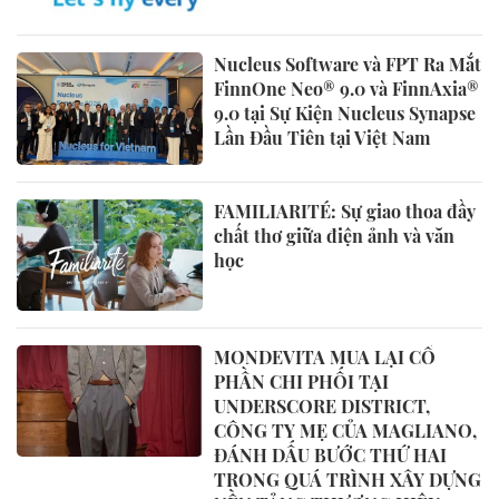
Nucleus Software và FPT Ra Mắt
FinnOne Neo® 9.0 và FinnAxia®
9.0 tại Sự Kiện Nucleus Synapse
Lần Đầu Tiên tại Việt Nam
FAMILIARITÉ: Sự giao thoa đầy
chất thơ giữa điện ảnh và văn
học
MONDEVITA MUA LẠI CỔ
PHẦN CHI PHỐI TẠI
UNDERSCORE DISTRICT,
CÔNG TY MẸ CỦA MAGLIANO,
ĐÁNH DẤU BƯỚC THỨ HAI
TRONG QUÁ TRÌNH XÂY DỰNG