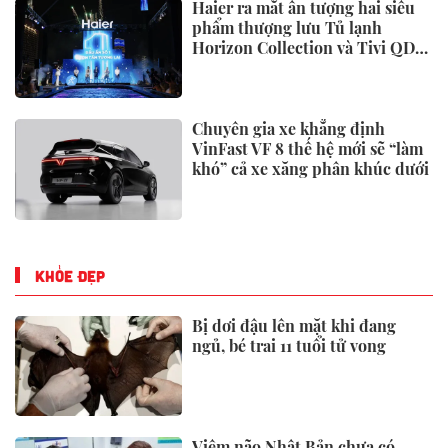
Haier ra mắt ấn tượng hai siêu
phẩm thượng lưu Tủ lạnh
Horizon Collection và Tivi QD-
Miniled
Chuyên gia xe khẳng định
VinFast VF 8 thế hệ mới sẽ “làm
khó” cả xe xăng phân khúc dưới
KHỎE ĐẸP
Bị dơi đậu lên mặt khi đang
ngủ, bé trai 11 tuổi tử vong
Viêm não Nhật Bản chưa có