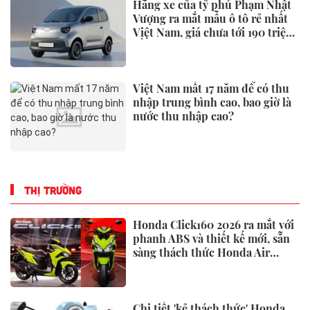
Hãng xe của tỷ phú Phạm Nhật
Vượng ra mắt mẫu ô tô rẻ nhất
Việt Nam, giá chưa tới 190 triệu
đồng
Việt Nam mất 17 năm để có thu
nhập trung bình cao, bao giờ là
nước thu nhập cao?
THỊ TRƯỜNG
Honda Click160 2026 ra mắt với
phanh ABS và thiết kế mới, sẵn
sàng thách thức Honda Air
Blade và Yamaha NVX
Chi tiết 'kẻ thách thức' Honda