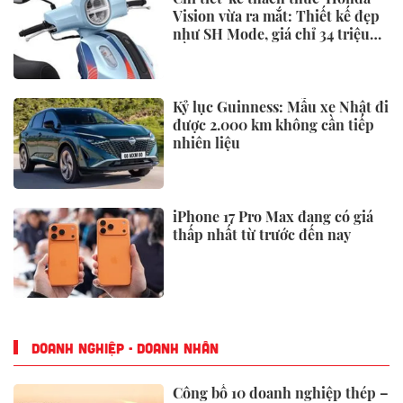
Vision vừa ra mắt: Thiết kế đẹp
như SH Mode, giá chỉ 34 triệu
đồng
Kỷ lục Guinness: Mẫu xe Nhật đi
được 2.000 km không cần tiếp
nhiên liệu
iPhone 17 Pro Max đang có giá
thấp nhất từ trước đến nay
DOANH NGHIỆP - DOANH NHÂN
Công bố 10 doanh nghiệp thép –