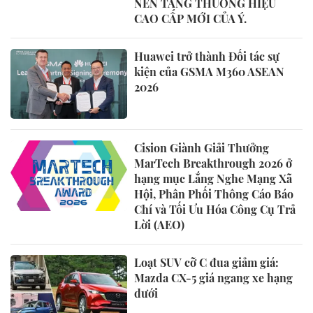
NỀN TẢNG THƯƠNG HIỆU
CAO CẤP MỚI CỦA Ý.
Huawei trở thành Đối tác sự
kiện của GSMA M360 ASEAN
2026
Cision Giành Giải Thưởng
MarTech Breakthrough 2026 ở
hạng mục Lắng Nghe Mạng Xã
Hội, Phân Phối Thông Cáo Báo
Chí và Tối Ưu Hóa Công Cụ Trả
Lời (AEO)
Loạt SUV cỡ C đua giảm giá:
Mazda CX-5 giá ngang xe hạng
dưới