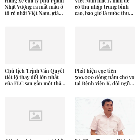
Hãng xe của tỷ phú Phạm
Việt Nam mất 17 năm để
Nhật Vượng ra mắt mẫu ô
có thu nhập trung bình
tô rẻ nhất Việt Nam, giá
cao, bao giờ là nước thu
chưa tới 190 triệu đồng
nhập cao?
Chủ tịch Trịnh Văn Quyết
Phát hiện cọc tiền
tiết lộ thay đổi lớn nhất
500.000 đồng nằm chơ vơ
của FLC sau gần một thập
tại Bệnh viện K, đội ngũ
kỷ
an ninh lập tức xác minh,
rà soát hệ thống camera