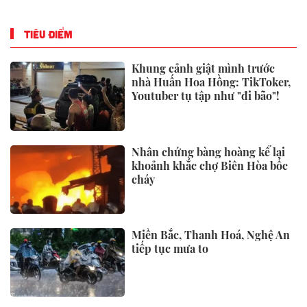
TIÊU ĐIỂM
Khung cảnh giật mình trước
nhà Huấn Hoa Hồng: TikToker,
Youtuber tụ tập như "đi bão"!
Nhân chứng bàng hoàng kể lại
khoảnh khắc chợ Biên Hòa bốc
cháy
Miền Bắc, Thanh Hoá, Nghệ An
tiếp tục mưa to