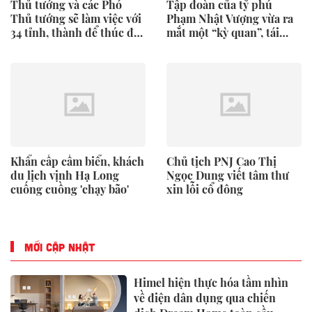
Thủ tướng và các Phó
Tập đoàn của tỷ phú
Thủ tướng sẽ làm việc với
Phạm Nhật Vượng vừa ra
34 tỉnh, thành để thúc đẩy
mắt một “kỳ quan”, tái
tăng trưởng
hiện 4.000 năm lịch sử
của Việt Nam
Khẩn cấp cấm biển, khách
Chủ tịch PNJ Cao Thị
du lịch vịnh Hạ Long
Ngọc Dung viết tâm thư
cuống cuồng 'chạy bão'
xin lỗi cổ đông
MỚI CẬP NHẬT
Himel hiện thực hóa tầm nhìn
về điện dân dụng qua chiến