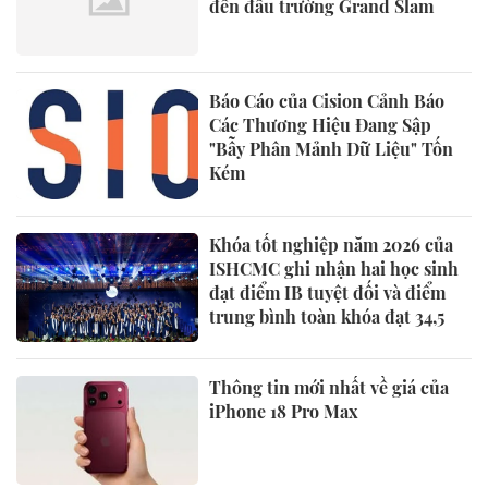
đến đấu trường Grand Slam
Báo Cáo của Cision Cảnh Báo
Các Thương Hiệu Đang Sập
"Bẫy Phân Mảnh Dữ Liệu" Tốn
Kém
Khóa tốt nghiệp năm 2026 của
ISHCMC ghi nhận hai học sinh
đạt điểm IB tuyệt đối và điểm
trung bình toàn khóa đạt 34,5
Thông tin mới nhất về giá của
iPhone 18 Pro Max