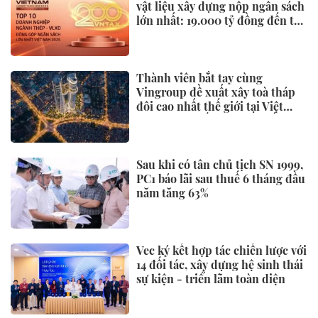
vật liệu xây dựng nộp ngân sách
lớn nhất: 19.000 tỷ đồng đến từ
đâu?
Thành viên bắt tay cùng
Vingroup đề xuất xây toà tháp
đôi cao nhất thế giới tại Việt
Nam: Công bố thông tin bất ngờ
Sau khi có tân chủ tịch SN 1999,
PC1 báo lãi sau thuế 6 tháng đầu
năm tăng 63%
Vec ký kết hợp tác chiến lược với
14 đối tác, xây dựng hệ sinh thái
sự kiện - triển lãm toàn diện