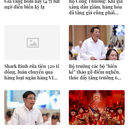
Giá vàng hôm nay (4/7) bất
Bộ Công Thương: Khi giá
ngờ diễn biến kỳ lạ
xăng dầu giảm, hàng hóa
đã tăng giá cũng phải
giảm theo
Shark Bình rửa tiền 320 tỉ
Bộ trưởng các bộ "hiến
đồng, luân chuyển qua
kế" tháo gỡ điểm nghẽn,
hàng loạt ngân hàng VIB,
thúc đẩy tăng trưởng 6
Vietcombank,
tháng cuối năm
Techcombank, Eximbank,
MBbank…