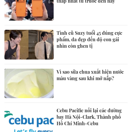
thấp nhất từ trước đến nay
Tình cũ Suzy tuổi 45 đúng cực
phẩm, da đẹp đến độ con gái
nhìn còn ghen tị
Vì sao sữa chua xuất hiện nước
màu vàng sau khi mở nắp?
Cebu Pacific nối lại các đường
bay Hà Nội-Clark, Thành phố
Hồ Chí Minh-Cebu