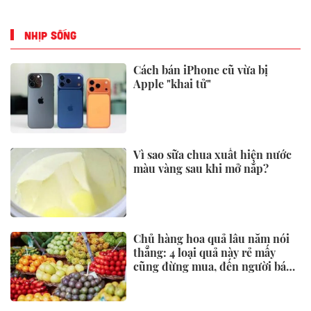
NHỊP SỐNG
Cách bán iPhone cũ vừa bị
Apple "khai tử"
Vì sao sữa chua xuất hiện nước
màu vàng sau khi mở nắp?
Chủ hàng hoa quả lâu năm nói
thẳng: 4 loại quả này rẻ mấy
cũng đừng mua, đến người bán
còn ngại ăn