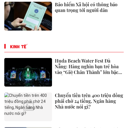
Bảo hiểm Xã hội có thông báo
quan trọng tới người dân
KINH TẾ
Huda Beach Water Fest Đà
Nẵng: Hàng nghìn bạn trẻ hòa
vào “Giờ Chân Thành” lớn bậc
nhất miền Trung
Chuyển tiền trên 400 triệu đồng
phải chờ 24 tiếng, Ngân hàng
Nhà nước nói gì?