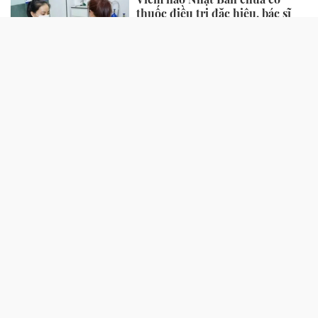
thuốc điều trị đặc hiệu, bác sĩ
chỉ "chìa khoá" phòng ngừa
Mỹ đánh giá là "rau tốt nhất thế
giới", bán nhiều ở chợ Việt
nhưng ít người để ý
Vụ cháy nhà liền kề ở Hà Nội:
Sức khoẻ nạn nhân còn lại thế
nào?
GIẢI TRÍ
Tình cũ Suzy tuổi 45 đúng cực