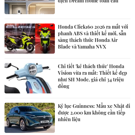
dịch Dream Home toàn cầu
Honda Click160 2026 ra mắt với
phanh ABS và thiết kế mới, sẵn
sàng thách thức Honda Air
Blade và Yamaha NVX
Chi tiết 'kẻ thách thức' Honda
Vision vừa ra mắt: Thiết kế đẹp
như SH Mode, giá chỉ 34 triệu
đồng
Kỷ lục Guinness: Mẫu xe Nhật đi
được 2.000 km không cần tiếp
nhiên liệu