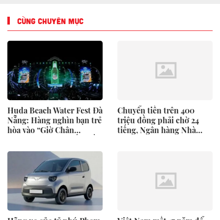
CÙNG CHUYÊN MỤC
Huda Beach Water Fest Đà
Chuyển tiền trên 400
Nẵng: Hàng nghìn bạn trẻ
triệu đồng phải chờ 24
hòa vào “Giờ Chân
tiếng, Ngân hàng Nhà
Thành” lớn bậc nhất miền
nước nói gì?
Trung