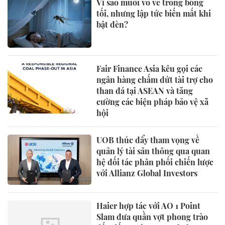
Vì sao muỗi vo ve trong bóng
tối, nhưng lập tức biến mất khi
bật đèn?
Fair Finance Asia kêu gọi các
ngân hàng chấm dứt tài trợ cho
than đá tại ASEAN và tăng
cường các biện pháp bảo vệ xã
hội
UOB thúc đẩy tham vọng về
quản lý tài sản thông qua quan
hệ đối tác phân phối chiến lược
với Allianz Global Investors
Haier hợp tác với AO 1 Point
Slam đưa quần vợt phong trào