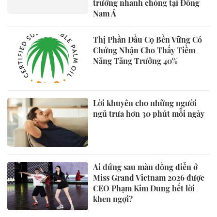
trưởng nhanh chóng tại Đông
Nam Á
Thị Phần Dầu Cọ Bền Vững Có
Chứng Nhận Cho Thấy Tiềm
Năng Tăng Trưởng 40%
Lời khuyên cho những người
ngủ trưa hơn 30 phút mỗi ngày
Ai đứng sau màn đồng diễn ở
Miss Grand Vietnam 2026 được
CEO Phạm Kim Dung hết lời
khen ngợi?