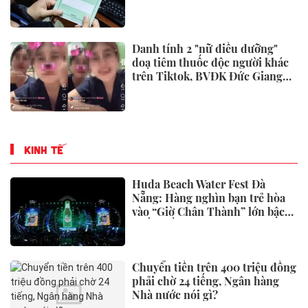
Danh tính 2 "nữ điều dưỡng"
doạ tiêm thuốc độc người khác
trên Tiktok, BVĐK Đức Giang
đã xử lý
KINH TẾ
Huda Beach Water Fest Đà
Nẵng: Hàng nghìn bạn trẻ hòa
vào “Giờ Chân Thành” lớn bậc
nhất miền Trung
Chuyển tiền trên 400 triệu đồng
phải chờ 24 tiếng, Ngân hàng
Nhà nước nói gì?