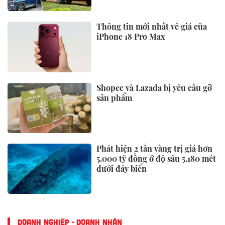
Thông tin mới nhất về giá của
iPhone 18 Pro Max
Shopee và Lazada bị yêu cầu gỡ
sản phẩm
Phát hiện 2 tấn vàng trị giá hơn
5.000 tỷ đồng ở độ sâu 5.180 mét
dưới đáy biển
DOANH NGHIỆP - DOANH NHÂN