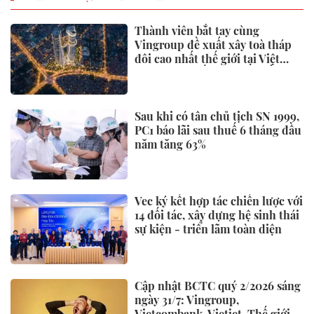
Thành viên bắt tay cùng
Vingroup đề xuất xây toà tháp
đôi cao nhất thế giới tại Việt
Nam: Công bố thông tin bất ngờ
Sau khi có tân chủ tịch SN 1999,
PC1 báo lãi sau thuế 6 tháng đầu
năm tăng 63%
Vec ký kết hợp tác chiến lược với
14 đối tác, xây dựng hệ sinh thái
sự kiện - triển lãm toàn diện
Cập nhật BCTC quý 2/2026 sáng
ngày 31/7: Vingroup,
Vietcombank, Vietjet, Thế giới