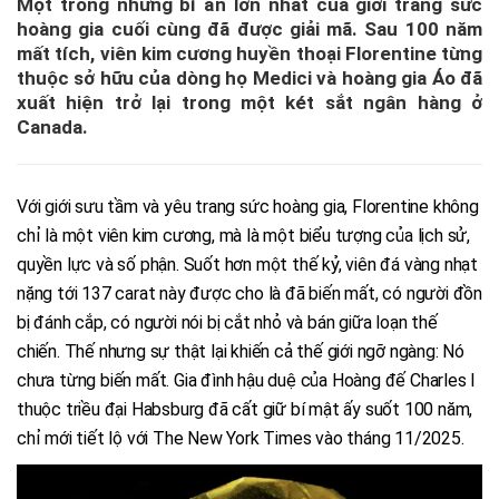
Một trong những bí ẩn lớn nhất của giới trang sức
hoàng gia cuối cùng đã được giải mã. Sau 100 năm
mất tích, viên kim cương huyền thoại Florentine từng
thuộc sở hữu của dòng họ Medici và hoàng gia Áo đã
xuất hiện trở lại trong một két sắt ngân hàng ở
Canada.
Với giới sưu tầm và yêu trang sức hoàng gia, Florentine không
chỉ là một viên kim cương, mà là một biểu tượng của lịch sử,
quyền lực và số phận. Suốt hơn một thế kỷ, viên đá vàng nhạt
nặng tới 137 carat này được cho là đã biến mất, có người đồn
bị đánh cắp, có người nói bị cắt nhỏ và bán giữa loạn thế
chiến. Thế nhưng sự thật lại khiến cả thế giới ngỡ ngàng: Nó
chưa từng biến mất. Gia đình hậu duệ của Hoàng đế Charles I
thuộc triều đại Habsburg đã cất giữ bí mật ấy suốt 100 năm,
chỉ mới tiết lộ với The New York Times vào tháng 11/2025.