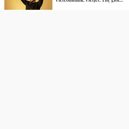
di động và loạt ông lớn dồn dập
công bố trước hạn chót
NHỊP SỐNG
Chủ hàng hoa quả lâu năm nói
thẳng: 4 loại quả này rẻ mấy
cũng đừng mua, đến người bán
còn ngại ăn
Lý do Suneo không thể thay thế
trong Doraemon
Vì sao muỗi vo ve trong bóng
tối, nhưng lập tức biến mất khi
bật đèn?