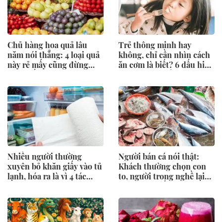
Chủ hàng hoa quả lâu
Trẻ thông minh hay
năm nói thẳng: 4 loại quả
không, chỉ cần nhìn cách
này rẻ mấy cũng đừng
ăn cơm là biết? 6 dấu hiệu
mua, đến người bán còn
cha mẹ nên để ý
ngại ăn
Nhiều người thường
Người bán cá nói thật:
xuyên bỏ khăn giấy vào tủ
Khách thường chọn con
lạnh, hóa ra là vì 4 tác
to, người trong nghề lại
dụng này
nhìn vào 5 dấu hiệu này
trước