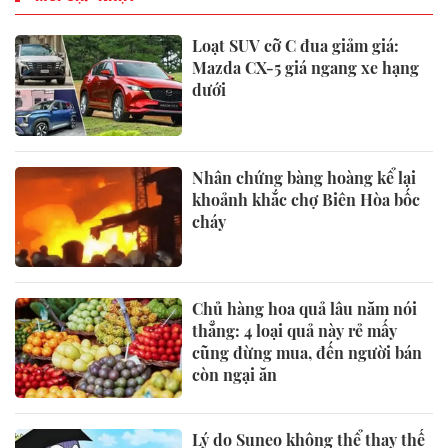
Loạt SUV cỡ C đua giảm giá:
Mazda CX-5 giá ngang xe hạng
dưới
Nhân chứng bàng hoàng kể lại
khoảnh khắc chợ Biên Hòa bốc
cháy
Chủ hàng hoa quả lâu năm nói
thẳng: 4 loại quả này rẻ mấy
cũng đừng mua, đến người bán
còn ngại ăn
Lý do Suneo không thể thay thế