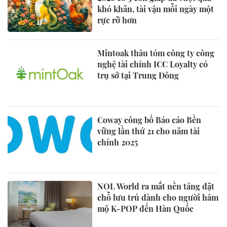
khó khăn, tài vận mỗi ngày một
rực rỡ hơn
Mintoak thâu tóm công ty công
nghệ tài chính ICC Loyalty có
trụ sở tại Trung Đông
Coway công bố Báo cáo Bền
vững lần thứ 21 cho năm tài
chính 2025
NOL World ra mắt nền tảng đặt
chỗ lưu trú dành cho người hâm
mộ K-POP đến Hàn Quốc