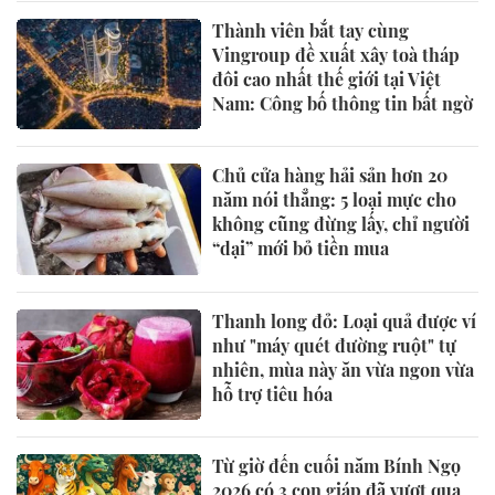
Thành viên bắt tay cùng
Vingroup đề xuất xây toà tháp
đôi cao nhất thế giới tại Việt
Nam: Công bố thông tin bất ngờ
Chủ cửa hàng hải sản hơn 20
năm nói thẳng: 5 loại mực cho
không cũng đừng lấy, chỉ người
“dại” mới bỏ tiền mua
Thanh long đỏ: Loại quả được ví
như "máy quét đường ruột" tự
nhiên, mùa này ăn vừa ngon vừa
hỗ trợ tiêu hóa
Từ giờ đến cuối năm Bính Ngọ
2026 có 3 con giáp đã vượt qua