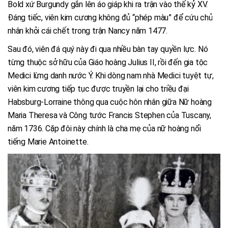
Bold xứ Burgundy gắn lên áo giáp khi ra trận vào thế kỷ XV.
Đáng tiếc, viên kim cương không đủ “phép màu” để cứu chủ
nhân khỏi cái chết trong trận Nancy năm 1477.
Sau đó, viên đá quý này đi qua nhiều bàn tay quyền lực. Nó
từng thuộc sở hữu của Giáo hoàng Julius II, rồi đến gia tộc
Medici lừng danh nước Ý. Khi dòng nam nhà Medici tuyệt tự,
viên kim cương tiếp tục được truyền lại cho triều đại
Habsburg-Lorraine thông qua cuộc hôn nhân giữa Nữ hoàng
Maria Theresa và Công tước Francis Stephen của Tuscany,
năm 1736. Cặp đôi này chính là cha mẹ của nữ hoàng nổi
tiếng Marie Antoinette.