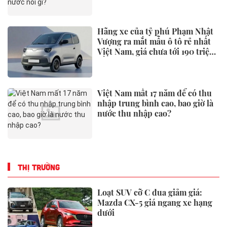
Hãng xe của tỷ phú Phạm Nhật
Vượng ra mắt mẫu ô tô rẻ nhất
Việt Nam, giá chưa tới 190 triệu
đồng
Việt Nam mất 17 năm để có thu
nhập trung bình cao, bao giờ là
nước thu nhập cao?
THỊ TRƯỜNG
Loạt SUV cỡ C đua giảm giá:
Mazda CX-5 giá ngang xe hạng
dưới