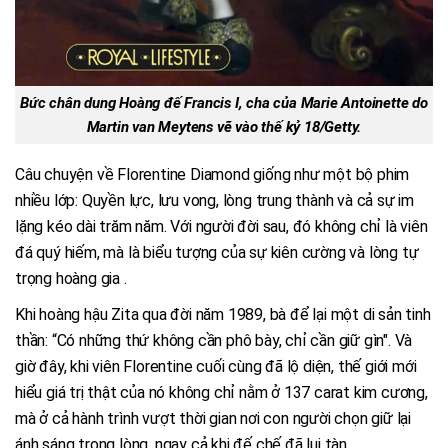
Bức chân dung Hoàng đế Francis I, cha của Marie Antoinette do
Martin van Meytens vẽ vào thế kỷ 18/Getty.
Câu chuyện về Florentine Diamond giống như một bộ phim
nhiều lớp: Quyền lực, lưu vong, lòng trung thành và cả sự im
lặng kéo dài trăm năm. Với người đời sau, đó không chỉ là viên
đá quý hiếm, mà là biểu tượng của sự kiên cường và lòng tự
trọng hoàng gia .
Khi hoàng hậu Zita qua đời năm 1989, bà để lại một di sản tinh
thần: “Có những thứ không cần phô bày, chỉ cần giữ gìn". Và
giờ đây, khi viên Florentine cuối cùng đã lộ diện, thế giới mới
hiểu giá trị thật của nó không chỉ nằm ở 137 carat kim cương,
mà ở cả hành trình vượt thời gian nơi con người chọn giữ lại
ánh sáng trong lòng, ngay cả khi đế chế đã lụi tàn.