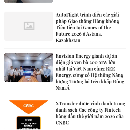
AutoFlight trình diễn các giải
pháp Giao thông Hàng không
Tiên tiến tại Games of the
Future 2026 ở Astana,
Kazakhstan
Envision Energy giành dự án
điện gió ven bờ 200 MW lớn
nhất tại Việt Nam cùng REE
Energy, củng cố Hệ thống Năng
lượng Tương lai trên khắp Đông
Nam Á
XTransfer được vinh danh trong
danh sách Các công ty Fintech
hàng đầu thế giới năm 2026 của
CNBC