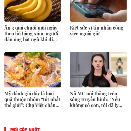
Ăn 3 quả chuối mỗi ngày
Kiệt sức vì tin nhắn công
theo lời hàng xóm, người
việc ngoài giờ
đàn ông bất ngờ khi đi
khám
Mỹ đánh giá đây là loại
Nữ MC nói thẳng trên
quả thuộc nhóm “tốt nhất
sóng truyền hình: "Nếu
thế giới”: Chợ Việt chẳng
không có con, tôi đã ly
bao giờ thiếu, người Việt
hôn từ lâu" - Có nên biến
ăn được cả vỏ
con thành lý do níu giữ
một cuộc hôn nhân không
còn hạnh phúc?
MỚI CẬP NHẬT