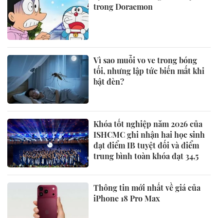
trong Doraemon
Vì sao muỗi vo ve trong bóng
tối, nhưng lập tức biến mất khi
bật đèn?
Khóa tốt nghiệp năm 2026 của
ISHCMC ghi nhận hai học sinh
đạt điểm IB tuyệt đối và điểm
trung bình toàn khóa đạt 34,5
Thông tin mới nhất về giá của
iPhone 18 Pro Max