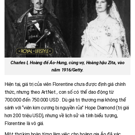
Charles I, Hoàng đế Áo-Hung, cùng vợ, Hoàng hậu Zita, vào
năm 1916/Getty.
Hiện tại, giá trị của viên Florentine chưa được định giá chính
thức, nhưng theo ArtNet , con số có thể dao động từ
700.000 đến 750.000 USD . Dù giá trị thương mại không thể
sánh với “viên kim cương bị nguyền rủa” Hope Diamond (trị giá
hơn 200 triệu USD), nhưng về lịch sử và tính biểu tượng,
Florentine là vô giá.
Một thợ kim hoàn từng làm việc cho hoàng gia Áo đã xác