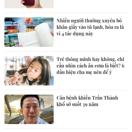
Nhiều người thường xuyên bỏ
khăn giấy vào tủ lạnh, hóa ra là
vì 4 tác dụng này
Trẻ thông minh hay không, chỉ
cần nhìn cách ăn cơm là biết? 6
dấu hiệu cha mẹ nên để ý
Căn bệnh khiến Trấn Thành
khổ sở suốt 39 năm