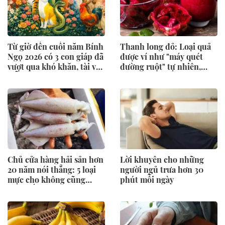
Từ giờ đến cuối năm Bính
Thanh long đỏ: Loại quả
Ngọ 2026 có 3 con giáp đã
được ví như "máy quét
vượt qua khó khăn, tài vận
đường ruột" tự nhiên,
mỗi ngày một rực rỡ hơn
mùa này ăn vừa ngon vừa
hỗ trợ tiêu hóa
Chủ cửa hàng hải sản hơn
Lời khuyên cho những
20 năm nói thẳng: 5 loại
người ngủ trưa hơn 30
mực cho không cũng
phút mỗi ngày
đừng lấy, chỉ người “dại”
mới bỏ tiền mua