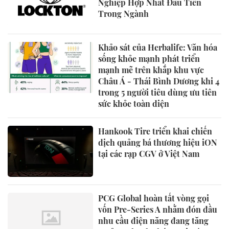
Nghiệp Hợp Nhất Đầu Tiên
Trong Ngành
Khảo sát của Herbalife: Văn hóa
sống khỏe mạnh phát triển
mạnh mẽ trên khắp khu vực
Châu Á - Thái Bình Dương khi 4
trong 5 người tiêu dùng ưu tiên
sức khỏe toàn diện
Hankook Tire triển khai chiến
dịch quảng bá thương hiệu iON
tại các rạp CGV ở Việt Nam
PCG Global hoàn tất vòng gọi
vốn Pre-Series A nhằm đón đầu
nhu cầu điện năng đang tăng