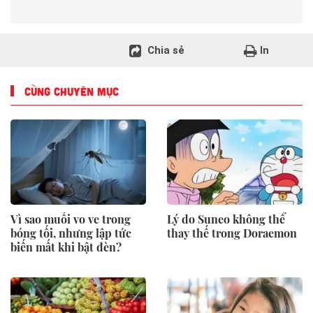
Chia sẻ
In
CÙNG CHUYÊN MỤC
Vì sao muỗi vo ve trong
Lý do Suneo không thể
bóng tối, nhưng lập tức
thay thế trong Doraemon
biến mất khi bật đèn?