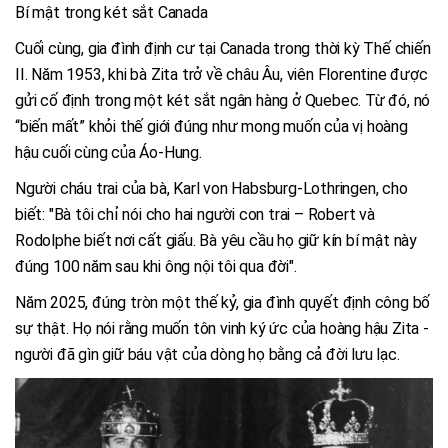
Bí mật trong két sắt Canada
Cuối cùng, gia đình định cư tại Canada trong thời kỳ Thế chiến
II. Năm 1953, khi bà Zita trở về châu Âu, viên Florentine được
gửi cố định trong một két sắt ngân hàng ở Quebec. Từ đó, nó
“biến mất” khỏi thế giới đúng như mong muốn của vị hoàng
hậu cuối cùng của Áo-Hung.
Người cháu trai của bà, Karl von Habsburg-Lothringen, cho
biết: "Bà tôi chỉ nói cho hai người con trai – Robert và
Rodolphe biết nơi cất giấu. Bà yêu cầu họ giữ kín bí mật này
đúng 100 năm sau khi ông nội tôi qua đời".
Năm 2025, đúng tròn một thế kỷ, gia đình quyết định công bố
sự thật. Họ nói rằng muốn tôn vinh ký ức của hoàng hậu Zita -
người đã gìn giữ báu vật của dòng họ bằng cả đời lưu lạc.