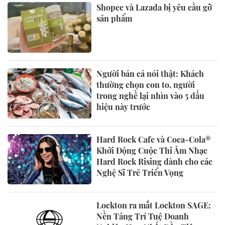
Shopee và Lazada bị yêu cầu gỡ
sản phẩm
Người bán cá nói thật: Khách
thường chọn con to, người
trong nghề lại nhìn vào 5 dấu
hiệu này trước
Hard Rock Cafe và Coca-Cola®
Khởi Động Cuộc Thi Âm Nhạc
Hard Rock Rising dành cho các
Nghệ Sĩ Trẻ Triển Vọng
Lockton ra mắt Lockton SAGE:
Nền Tảng Trí Tuệ Doanh