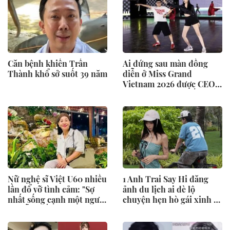
Căn bệnh khiến Trấn
Ai đứng sau màn đồng
Thành khổ sở suốt 39 năm
diễn ở Miss Grand
Vietnam 2026 được CEO
Phạm Kim Dung hết lời
khen ngợi?
Nữ nghệ sĩ Việt U60 nhiều
1 Anh Trai Say Hi đăng
lần đổ vỡ tình cảm: "Sợ
ảnh du lịch ai dè lộ
nhất sống cạnh một người
chuyện hẹn hò gái xinh ở
mà vẫn thấy cô đơn"
resort