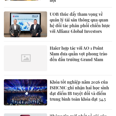
hội
UOB thúc đẩy tham vọng về
quản lý tài sản thông qua quan
hệ đối tác phân phối chiến lược
với Allianz Global Investors
Haier hợp tác với AO 1 Point
Slam đưa quần vợt phong trào
đến đấu trường Grand Slam
Khóa tốt nghiệp năm 2026 của
ISHCMC ghi nhận hai học sinh
đạt điểm IB tuyệt đối và điểm
trung bình toàn khóa đạt 34,5