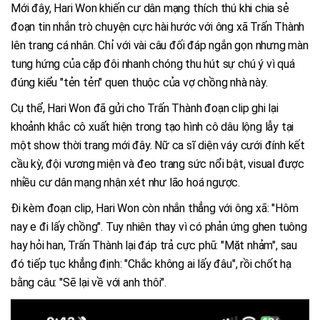
Mới đây, Hari Won khiến cư dân mạng thích thú khi chia sẻ
đoạn tin nhắn trò chuyện cực hài hước với ông xã Trấn Thành
lên trang cá nhân. Chỉ với vài câu đối đáp ngắn gọn nhưng màn
tung hứng của cặp đôi nhanh chóng thu hút sự chú ý vì quá
đúng kiểu "tẻn tẻn" quen thuộc của vợ chồng nhà này.
Cụ thể, Hari Won đã gửi cho Trấn Thành đoạn clip ghi lại
khoảnh khắc cô xuất hiện trong tạo hình cô dâu lộng lẫy tại
một show thời trang mới đây. Nữ ca sĩ diện váy cưới đính kết
cầu kỳ, đội vương miện và đeo trang sức nổi bật, visual được
nhiều cư dân mạng nhận xét như lão hoá ngược.
Đi kèm đoạn clip, Hari Won còn nhắn thẳng với ông xã: "Hôm
nay e đi lấy chồng". Tuy nhiên thay vì có phản ứng ghen tuông
hay hỏi han, Trấn Thành lại đáp trả cực phũ: "Mặt nhảm", sau
đó tiếp tục khẳng định: "Chắc không ai lấy đâu", rồi chốt hạ
bằng câu: "Sẽ lại về với anh thôi".