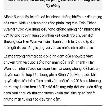
lấy chồng
Màn đối đáp lầy lội của cả hai nhanh chóng khiến cư dân mạng
bật cười. Nhiều netizen cho rằng phản ứng của Trấn Thành
vừa hài hước vừa đúng kiểu "ông chồng miệng hỗn nhưng mê
vợ". Không ít bình luận còn nhận xét cách trò chuyện đời
thường của Hari Won và Trấn Thành chính là lý do cặp đôi
luôn giữ được năng lượng vui vẻ sau nhiều năm bên nhau.
Là một trong những cặp đôi đình đám của showbiz Việt,
chuyện tình và cuộc sống hôn nhân của Trấn Thành - Hari
Won luôn nhận được sự quan tâm từ công chúng. Cả hai bén
duyên sau lần hợp tác trong phim Bệnh Viện Ma, trước khi
quyết định tổ chức đám cưới vào cuối năm 2016 sau khoảng
chưa đầy 1 năm hẹn hò. Từ đó đến nay, cặp đôi vẫn luôn đồng
hành bên nhau và thường xuyên khiến dân tình ghen tỵ bởi
những màn tương tác đầy tình cảm.