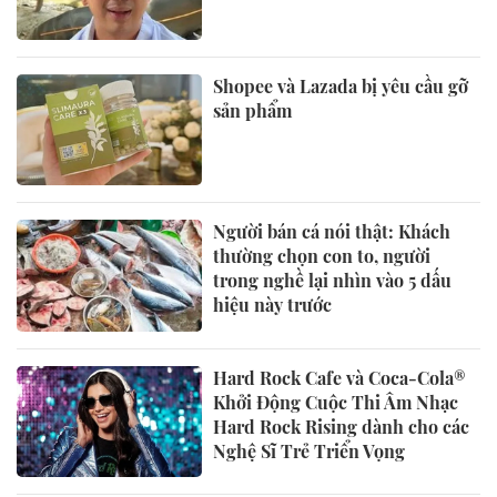
Shopee và Lazada bị yêu cầu gỡ
sản phẩm
Người bán cá nói thật: Khách
thường chọn con to, người
trong nghề lại nhìn vào 5 dấu
hiệu này trước
Hard Rock Cafe và Coca-Cola®
Khởi Động Cuộc Thi Âm Nhạc
Hard Rock Rising dành cho các
Nghệ Sĩ Trẻ Triển Vọng