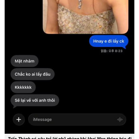
Trấn Thành có câu trả lời phũ phàng khi Hari Won thông báo đi