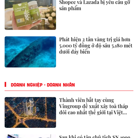
Shopee và Lazada bị yêu cầu gỡ
sản phẩm
Phát hiện 2 tấn vàng trị giá hơn
5.000 tỷ đồng ở độ sâu 5.180 mét
dưới đáy biển
DOANH NGHIỆP - DOANH NHÂN
Thành viên bắt tay cùng
Vingroup đề xuất xây toà tháp
đôi cao nhất thế giới tại Việt
Nam: Công bố thông tin bất ngờ
Sau khi có tân chủ tịch SN 1999,