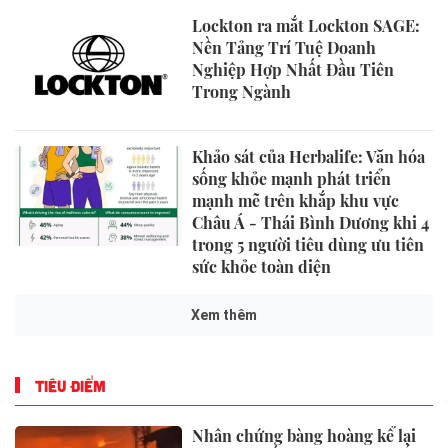
Lockton ra mắt Lockton SAGE:
Nền Tảng Trí Tuệ Doanh
Nghiệp Hợp Nhất Đầu Tiên
Trong Ngành
Khảo sát của Herbalife: Văn hóa
sống khỏe mạnh phát triển
mạnh mẽ trên khắp khu vực
Châu Á - Thái Bình Dương khi 4
trong 5 người tiêu dùng ưu tiên
sức khỏe toàn diện
Xem thêm
TIÊU ĐIỂM
Nhân chứng bàng hoàng kể lại