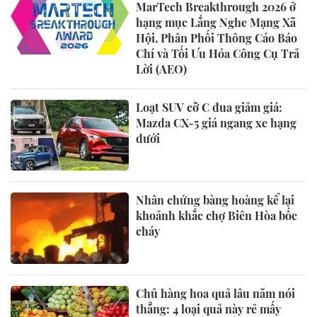
MarTech Breakthrough 2026 ở
hạng mục Lắng Nghe Mạng Xã
Hội, Phân Phối Thông Cáo Báo
Chí và Tối Ưu Hóa Công Cụ Trả
Lời (AEO)
Loạt SUV cỡ C đua giảm giá:
Mazda CX-5 giá ngang xe hạng
dưới
Nhân chứng bàng hoàng kể lại
khoảnh khắc chợ Biên Hòa bốc
cháy
Chủ hàng hoa quả lâu năm nói
thẳng: 4 loại quả này rẻ mấy