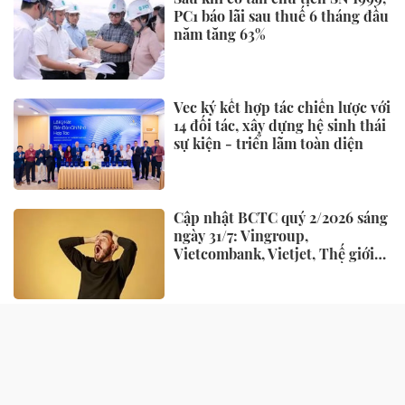
PC1 báo lãi sau thuế 6 tháng đầu
năm tăng 63%
Vec ký kết hợp tác chiến lược với
14 đối tác, xây dựng hệ sinh thái
sự kiện - triển lãm toàn diện
Cập nhật BCTC quý 2/2026 sáng
ngày 31/7: Vingroup,
Vietcombank, Vietjet, Thế giới
di động và loạt ông lớn dồn dập
công bố trước hạn chót
NHỊP SỐNG
Chủ hàng hoa quả lâu năm nói