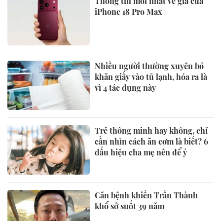
Thông tin mới nhất về giá của
iPhone 18 Pro Max
Nhiều người thường xuyên bỏ
khăn giấy vào tủ lạnh, hóa ra là
vì 4 tác dụng này
Trẻ thông minh hay không, chỉ
cần nhìn cách ăn cơm là biết? 6
dấu hiệu cha mẹ nên để ý
Căn bệnh khiến Trấn Thành
khổ sở suốt 39 năm