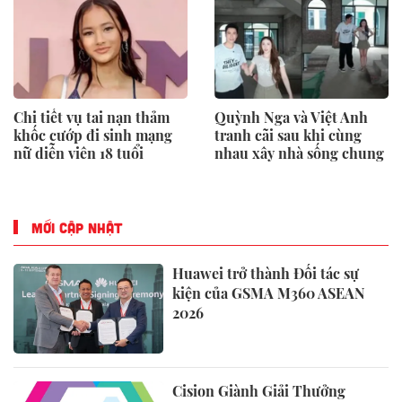
Chi tiết vụ tai nạn thảm
Quỳnh Nga và Việt Anh
khốc cướp đi sinh mạng
tranh cãi sau khi cùng
nữ diễn viên 18 tuổi
nhau xây nhà sống chung
MỚI CẬP NHẬT
Huawei trở thành Đối tác sự
kiện của GSMA M360 ASEAN
2026
Cision Giành Giải Thưởng