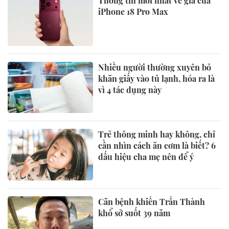
Thông tin mới nhất về giá của
iPhone 18 Pro Max
Nhiều người thường xuyên bỏ
khăn giấy vào tủ lạnh, hóa ra là
vì 4 tác dụng này
Trẻ thông minh hay không, chỉ
cần nhìn cách ăn cơm là biết? 6
dấu hiệu cha mẹ nên để ý
Căn bệnh khiến Trấn Thành
khổ sở suốt 39 năm