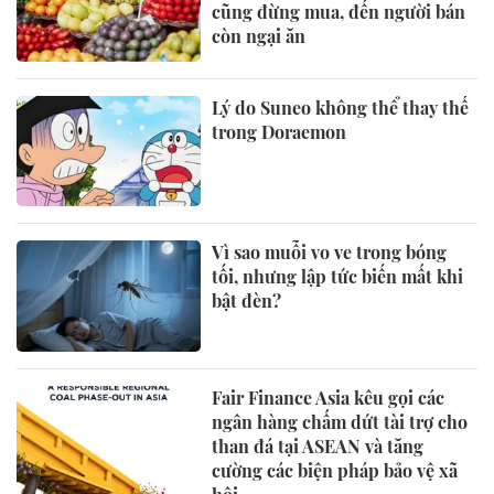
cũng đừng mua, đến người bán
còn ngại ăn
Lý do Suneo không thể thay thế
trong Doraemon
Vì sao muỗi vo ve trong bóng
tối, nhưng lập tức biến mất khi
bật đèn?
Fair Finance Asia kêu gọi các
ngân hàng chấm dứt tài trợ cho
than đá tại ASEAN và tăng
cường các biện pháp bảo vệ xã