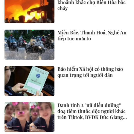
khoảnh khắc chợ Biên Hòa bốc
cháy
Miền Bắc, Thanh Hoá, Nghệ An
tiếp tục mưa to
Bảo hiểm Xã hội có thông báo
quan trọng tới người dân
Danh tính 2 "nữ điều dưỡng"
doạ tiêm thuốc độc người khác
trên Tiktok, BVĐK Đức Giang
đã xử lý