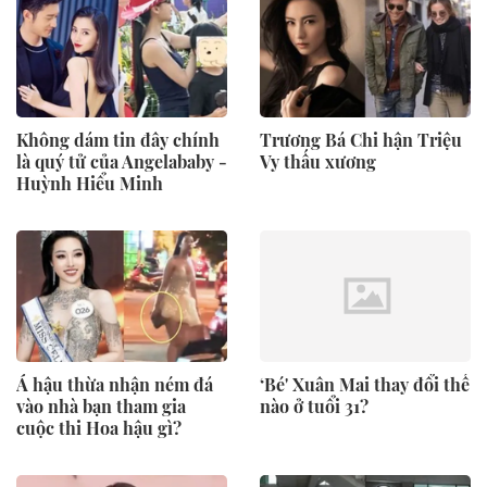
Không dám tin đây chính
Trương Bá Chi hận Triệu
là quý tử của Angelababy -
Vy thấu xương
Huỳnh Hiểu Minh
Á hậu thừa nhận ném đá
‘Bé' Xuân Mai thay đổi thế
vào nhà bạn tham gia
nào ở tuổi 31?
cuộc thi Hoa hậu gì?