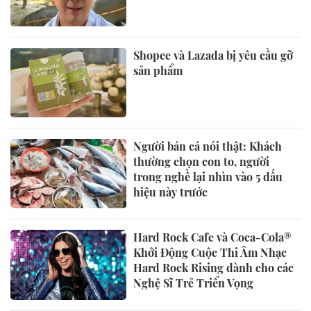
Shopee và Lazada bị yêu cầu gỡ
sản phẩm
Người bán cá nói thật: Khách
thường chọn con to, người
trong nghề lại nhìn vào 5 dấu
hiệu này trước
Hard Rock Cafe và Coca-Cola®
Khởi Động Cuộc Thi Âm Nhạc
Hard Rock Rising dành cho các
Nghệ Sĩ Trẻ Triển Vọng