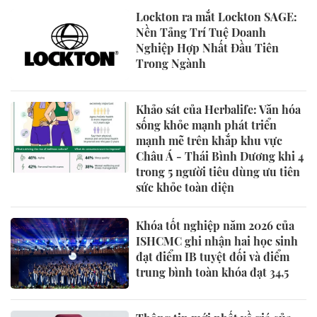
Lockton ra mắt Lockton SAGE:
Nền Tảng Trí Tuệ Doanh
Nghiệp Hợp Nhất Đầu Tiên
Trong Ngành
Khảo sát của Herbalife: Văn hóa
sống khỏe mạnh phát triển
mạnh mẽ trên khắp khu vực
Châu Á - Thái Bình Dương khi 4
trong 5 người tiêu dùng ưu tiên
sức khỏe toàn diện
Khóa tốt nghiệp năm 2026 của
ISHCMC ghi nhận hai học sinh
đạt điểm IB tuyệt đối và điểm
trung bình toàn khóa đạt 34,5