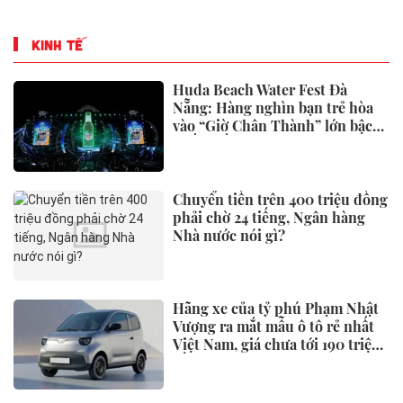
KINH TẾ
Huda Beach Water Fest Đà
Nẵng: Hàng nghìn bạn trẻ hòa
vào “Giờ Chân Thành” lớn bậc
nhất miền Trung
Chuyển tiền trên 400 triệu đồng
phải chờ 24 tiếng, Ngân hàng
Nhà nước nói gì?
Hãng xe của tỷ phú Phạm Nhật
Vượng ra mắt mẫu ô tô rẻ nhất
Việt Nam, giá chưa tới 190 triệu
đồng