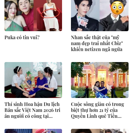
Puka có tin vui?
Nhan sắc thật của "mỹ
nam đẹp trai nhất Cbiz"
khiến netizen ngã ngửa
Thí sinh Hoa hậu Du lịch
Cuộc sống giàu có trong
Bản sắc Việt Nam 2026 tri
biệt thự hơn 21 tỷ của
ân người có công tại
Quyền Linh quê Tiền
Quảng Ngãi
Giang, SN 1969