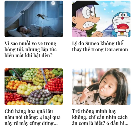
Vì sao muỗi vo ve trong
Lý do Suneo không thể
bóng tối, nhưng lập tức
thay thế trong Doraemon
biến mất khi bật đèn?
Chủ hàng hoa quả lâu
Trẻ thông minh hay
năm nói thẳng: 4 loại quả
không, chỉ cần nhìn cách
này rẻ mấy cũng đừng
ăn cơm là biết? 6 dấu hiệu
mua, đến người bán còn
cha mẹ nên để ý