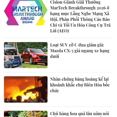
Cision Giành Giải Thưởng
MarTech Breakthrough 2026 ở
hạng mục Lắng Nghe Mạng Xã
Hội, Phân Phối Thông Cáo Báo
Chí và Tối Ưu Hóa Công Cụ Trả
Lời (AEO)
Loạt SUV cỡ C đua giảm giá:
Mazda CX-5 giá ngang xe hạng
dưới
Nhân chứng bàng hoàng kể lại
khoảnh khắc chợ Biên Hòa bốc
cháy
Chủ hàng hoa quả lâu năm nói