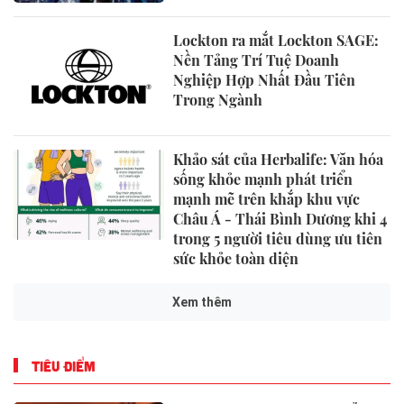
Lockton ra mắt Lockton SAGE:
Nền Tảng Trí Tuệ Doanh
Nghiệp Hợp Nhất Đầu Tiên
Trong Ngành
Khảo sát của Herbalife: Văn hóa
sống khỏe mạnh phát triển
mạnh mẽ trên khắp khu vực
Châu Á - Thái Bình Dương khi 4
trong 5 người tiêu dùng ưu tiên
sức khỏe toàn diện
Xem thêm
TIÊU ĐIỂM