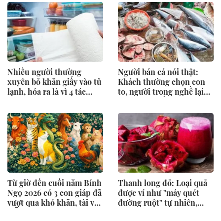
ngại ăn
Nhiều người thường
Người bán cá nói thật:
xuyên bỏ khăn giấy vào tủ
Khách thường chọn con
lạnh, hóa ra là vì 4 tác
to, người trong nghề lại
dụng này
nhìn vào 5 dấu hiệu này
trước
Từ giờ đến cuối năm Bính
Thanh long đỏ: Loại quả
Ngọ 2026 có 3 con giáp đã
được ví như "máy quét
vượt qua khó khăn, tài vận
đường ruột" tự nhiên,
mỗi ngày một rực rỡ hơn
mùa này ăn vừa ngon vừa