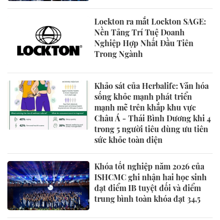
Lockton ra mắt Lockton SAGE:
Nền Tảng Trí Tuệ Doanh
Nghiệp Hợp Nhất Đầu Tiên
Trong Ngành
Khảo sát của Herbalife: Văn hóa
sống khỏe mạnh phát triển
mạnh mẽ trên khắp khu vực
Châu Á - Thái Bình Dương khi 4
trong 5 người tiêu dùng ưu tiên
sức khỏe toàn diện
Khóa tốt nghiệp năm 2026 của
ISHCMC ghi nhận hai học sinh
đạt điểm IB tuyệt đối và điểm
trung bình toàn khóa đạt 34,5