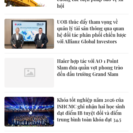
hội
UOB thúc đẩy tham vọng về
quản lý tài sản thông qua quan
hệ đối tác phân phối chiến lược
với Allianz Global Investors
Haier hợp tác với AO 1 Point
Slam đưa quần vợt phong trào
đến đấu trường Grand Slam
Khóa tốt nghiệp năm 2026 của
ISHCMC ghi nhận hai học sinh
đạt điểm IB tuyệt đối và điểm
trung bình toàn khóa đạt 34,5