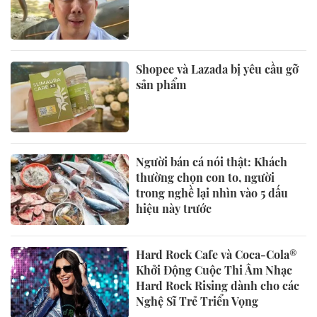
Shopee và Lazada bị yêu cầu gỡ
sản phẩm
Người bán cá nói thật: Khách
thường chọn con to, người
trong nghề lại nhìn vào 5 dấu
hiệu này trước
Hard Rock Cafe và Coca-Cola®
Khởi Động Cuộc Thi Âm Nhạc
Hard Rock Rising dành cho các
Nghệ Sĩ Trẻ Triển Vọng