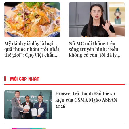
Mỹ đánh giá đây là loại
Nữ MC nói thẳng trên
quả thuộc nhóm “tốt nhất
sóng truyền hình: "Nếu
thế giới”: Chợ Việt chẳng
không có con, tôi đã ly
bao giờ thiếu, người Việt
hôn từ lâu" - Có nên biến
ăn được cả vỏ
con thành lý do níu giữ
một cuộc hôn nhân không
còn hạnh phúc?
MỚI CẬP NHẬT
Huawei trở thành Đối tác sự
kiện của GSMA M360 ASEAN
2026