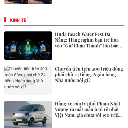
KINH TẾ
Huda Beach Water Fest Đà
Nẵng: Hàng nghìn bạn trẻ hòa
vào “Giờ Chân Thành” lớn bậc
nhất miền Trung
Chuyển tiền trên 400 triệu đồng
phải chờ 24 tiếng, Ngân hàng
Nhà nước nói gì?
Hãng xe của tỷ phú Phạm Nhật
Vượng ra mắt mẫu ô tô rẻ nhất
Việt Nam, giá chưa tới 190 triệu
đồng