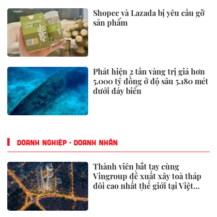
Shopee và Lazada bị yêu cầu gỡ
sản phẩm
Phát hiện 2 tấn vàng trị giá hơn
5.000 tỷ đồng ở độ sâu 5.180 mét
dưới đáy biển
DOANH NGHIỆP - DOANH NHÂN
Thành viên bắt tay cùng
Vingroup đề xuất xây toà tháp
đôi cao nhất thế giới tại Việt
Nam: Công bố thông tin bất ngờ