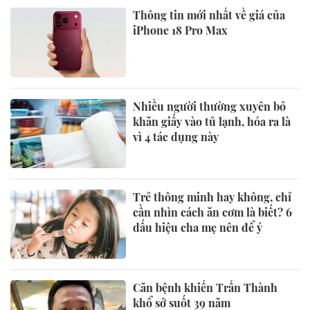
Thông tin mới nhất về giá của
iPhone 18 Pro Max
Nhiều người thường xuyên bỏ
khăn giấy vào tủ lạnh, hóa ra là
vì 4 tác dụng này
Trẻ thông minh hay không, chỉ
cần nhìn cách ăn cơm là biết? 6
dấu hiệu cha mẹ nên để ý
Căn bệnh khiến Trấn Thành
khổ sở suốt 39 năm