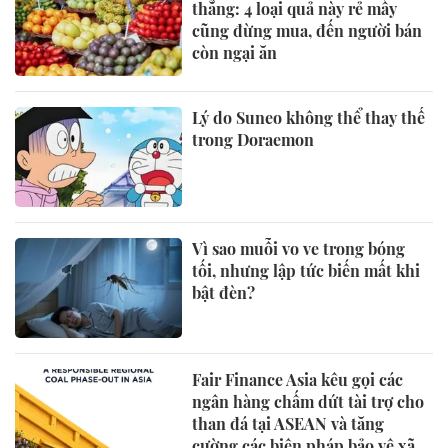
thẳng: 4 loại quả này rẻ mấy
cũng đừng mua, đến người bán
còn ngại ăn
Lý do Suneo không thể thay thế
trong Doraemon
Vì sao muỗi vo ve trong bóng
tối, nhưng lập tức biến mất khi
bật đèn?
Fair Finance Asia kêu gọi các
ngân hàng chấm dứt tài trợ cho
than đá tại ASEAN và tăng
cường các biện pháp bảo vệ xã