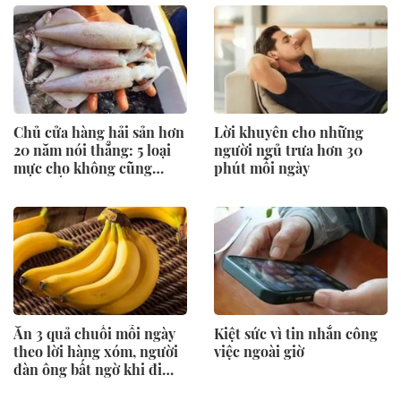
hỗ trợ tiêu hóa
Chủ cửa hàng hải sản hơn
Lời khuyên cho những
20 năm nói thẳng: 5 loại
người ngủ trưa hơn 30
mực cho không cũng
phút mỗi ngày
đừng lấy, chỉ người “dại”
mới bỏ tiền mua
Ăn 3 quả chuối mỗi ngày
Kiệt sức vì tin nhắn công
theo lời hàng xóm, người
việc ngoài giờ
đàn ông bất ngờ khi đi
khám