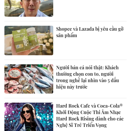
Shopee và Lazada bị yêu cầu gỡ
sản phẩm
Người bán cá nói thật: Khách
thường chọn con to, người
trong nghề lại nhìn vào 5 dấu
hiệu này trước
Hard Rock Cafe và Coca-Cola®
Khởi Động Cuộc Thi Âm Nhạc
Hard Rock Rising dành cho các
Nghệ Sĩ Trẻ Triển Vọng