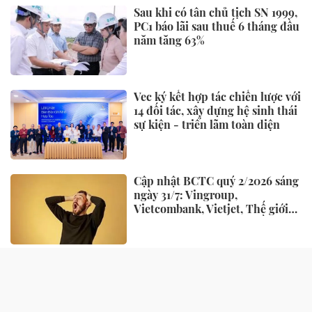
Sau khi có tân chủ tịch SN 1999,
PC1 báo lãi sau thuế 6 tháng đầu
năm tăng 63%
Vec ký kết hợp tác chiến lược với
14 đối tác, xây dựng hệ sinh thái
sự kiện - triển lãm toàn diện
Cập nhật BCTC quý 2/2026 sáng
ngày 31/7: Vingroup,
Vietcombank, Vietjet, Thế giới
di động và loạt ông lớn dồn dập
công bố trước hạn chót
NHỊP SỐNG