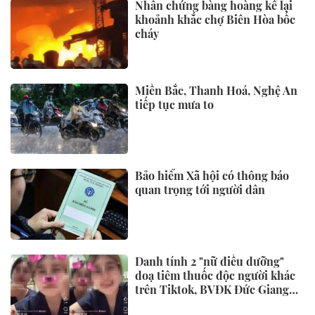
Nhân chứng bàng hoàng kể lại
khoảnh khắc chợ Biên Hòa bốc
cháy
Miền Bắc, Thanh Hoá, Nghệ An
tiếp tục mưa to
Bảo hiểm Xã hội có thông báo
quan trọng tới người dân
Danh tính 2 "nữ điều dưỡng"
doạ tiêm thuốc độc người khác
trên Tiktok, BVĐK Đức Giang
đã xử lý