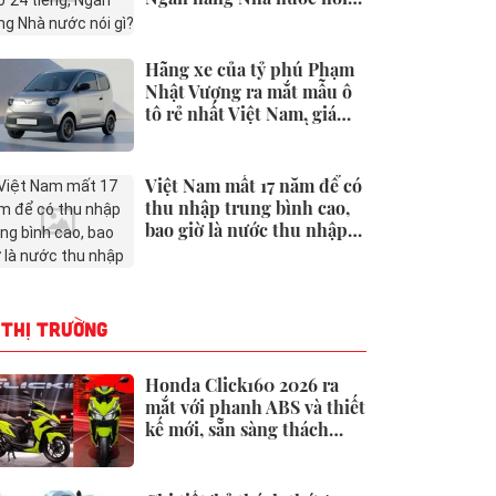
gì?
Hãng xe của tỷ phú Phạm
Nhật Vượng ra mắt mẫu ô
tô rẻ nhất Việt Nam, giá
chưa tới 190 triệu đồng
Việt Nam mất 17 năm để có
thu nhập trung bình cao,
bao giờ là nước thu nhập
cao?
THỊ TRƯỜNG
Honda Click160 2026 ra
mắt với phanh ABS và thiết
kế mới, sẵn sàng thách
thức Honda Air Blade và
Yamaha NVX