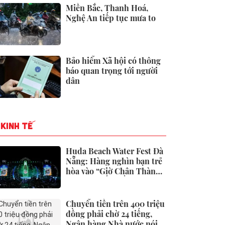
Miền Bắc, Thanh Hoá,
Nghệ An tiếp tục mưa to
Bảo hiểm Xã hội có thông
báo quan trọng tới người
dân
KINH TẾ
Huda Beach Water Fest Đà
Nẵng: Hàng nghìn bạn trẻ
hòa vào “Giờ Chân Thành”
lớn bậc nhất miền Trung
Chuyển tiền trên 400 triệu
đồng phải chờ 24 tiếng,
Ngân hàng Nhà nước nói