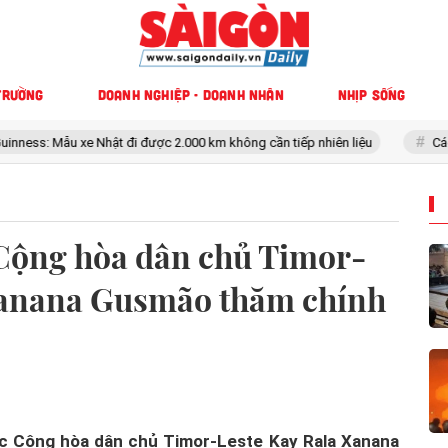
TRƯỜNG
DOANH NGHIỆP - DOANH NHÂN
NHỊP SỐNG
 được 2.000 km không cần tiếp nhiên liệu
Cách bán iPhone cũ vừa bị 
Cộng hòa dân chủ Timor-
Xanana Gusmão thăm chính
ớc Cộng hòa dân chủ Timor-Leste Kay Rala Xanana