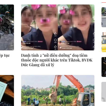
ếp tục
Danh tính 2 "nữ điều dưỡng" doạ tiêm
thuốc độc người khác trên Tiktok, BVĐK
Đức Giang đã xử lý