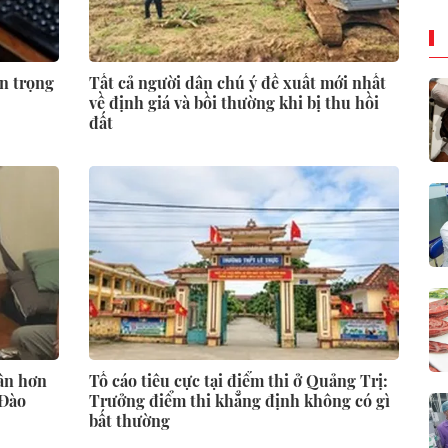
n trọng
Tất cả người dân chú ý đề xuất mới nhất
về định giá và bồi thường khi bị thu hồi
đất
ân hơn
Tố cáo tiêu cực tại điểm thi ở Quảng Trị:
 Đào
Trưởng điểm thi khẳng định không có gì
bất thường