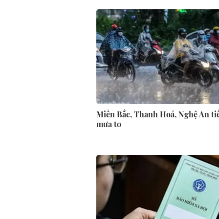
Miền Bắc, Thanh Hoá, Nghệ An ti
mưa to