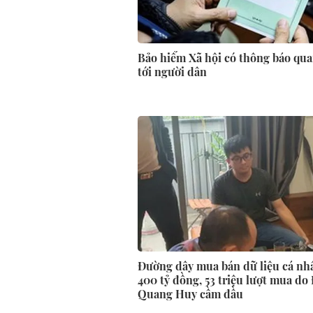
Bảo hiểm Xã hội có thông báo qua
tới người dân
Đường dây mua bán dữ liệu cá nh
400 tỷ đồng, 53 triệu lượt mua do
Quang Huy cầm đầu