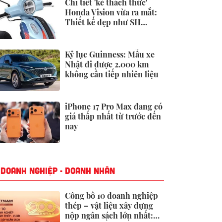
Chi tiết 'kẻ thách thức'
Honda Vision vừa ra mắt:
Thiết kế đẹp như SH
Mode, giá chỉ 34 triệu
đồng
Kỷ lục Guinness: Mẫu xe
Nhật đi được 2.000 km
không cần tiếp nhiên liệu
iPhone 17 Pro Max đang có
giá thấp nhất từ trước đến
nay
DOANH NGHIỆP - DOANH NHÂN
Công bố 10 doanh nghiệp
thép – vật liệu xây dựng
nộp ngân sách lớn nhất: