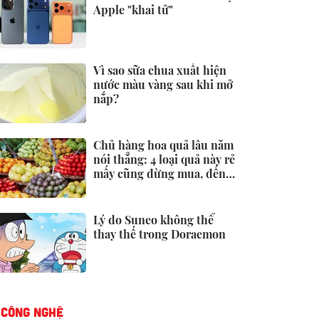
Apple "khai tử"
Vì sao sữa chua xuất hiện
nước màu vàng sau khi mở
nắp?
Chủ hàng hoa quả lâu năm
nói thẳng: 4 loại quả này rẻ
mấy cũng đừng mua, đến
người bán còn ngại ăn
Lý do Suneo không thể
thay thế trong Doraemon
CÔNG NGHỆ