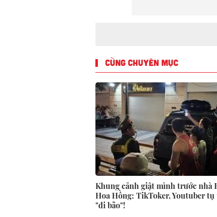
CÙNG CHUYÊN MỤC
Khung cảnh giật mình trước nhà
Hoa Hồng: TikToker, Youtuber tụ
"đi bão"!