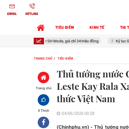
EMAIL
HOTLINE
TIÊU ĐIỂM
KINH TẾ
THỊ 
p như SH Mode, giá chỉ 34 triệu đồng
Kỷ lục Guinness: Mẫu xe Nhật đi
TRANG CHỦ
TIÊU ĐIỂM
Thủ tướng nước 
Leste Kay Rala 
Trang chủ
thức Việt Nam
0
Thích
04/06/2026 00:28
(Chinhphu.vn) - Thủ tướng nư