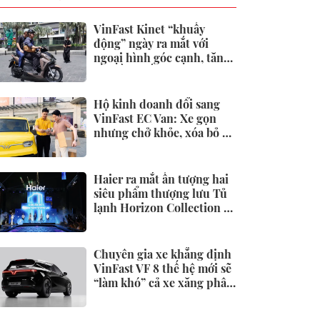
VinFast Kinet “khuấy
động” ngày ra mắt với
ngoại hình góc cạnh, tăng
tốc đầy phấn khích
Hộ kinh doanh đổi sang
VinFast EC Van: Xe gọn
nhưng chở khỏe, xóa bỏ áp
lực tiền xăng
Haier ra mắt ấn tượng hai
siêu phẩm thượng lưu Tủ
lạnh Horizon Collection và
Tivi QD-Miniled
Chuyên gia xe khẳng định
VinFast VF 8 thế hệ mới sẽ
“làm khó” cả xe xăng phân
khúc dưới