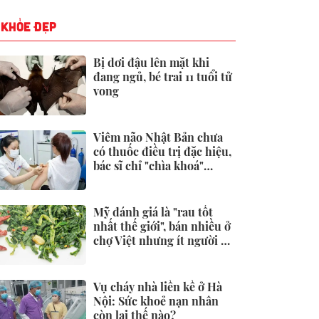
KHỎE ĐẸP
Bị dơi đậu lên mặt khi
đang ngủ, bé trai 11 tuổi tử
vong
Viêm não Nhật Bản chưa
có thuốc điều trị đặc hiệu,
bác sĩ chỉ "chìa khoá"
phòng ngừa
Mỹ đánh giá là "rau tốt
nhất thế giới", bán nhiều ở
chợ Việt nhưng ít người để
ý
Vụ cháy nhà liền kề ở Hà
Nội: Sức khoẻ nạn nhân
còn lại thế nào?