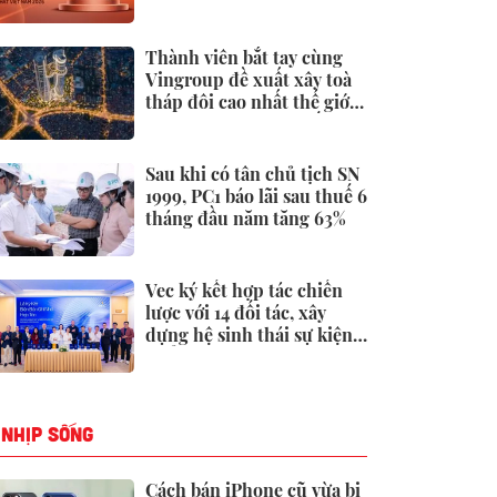
19.000 tỷ đồng đến từ
đâu?
Thành viên bắt tay cùng
Vingroup đề xuất xây toà
tháp đôi cao nhất thế giới
tại Việt Nam: Công bố
thông tin bất ngờ
Sau khi có tân chủ tịch SN
1999, PC1 báo lãi sau thuế 6
tháng đầu năm tăng 63%
Vec ký kết hợp tác chiến
lược với 14 đối tác, xây
dựng hệ sinh thái sự kiện -
triển lãm toàn diện
NHỊP SỐNG
Cách bán iPhone cũ vừa bị