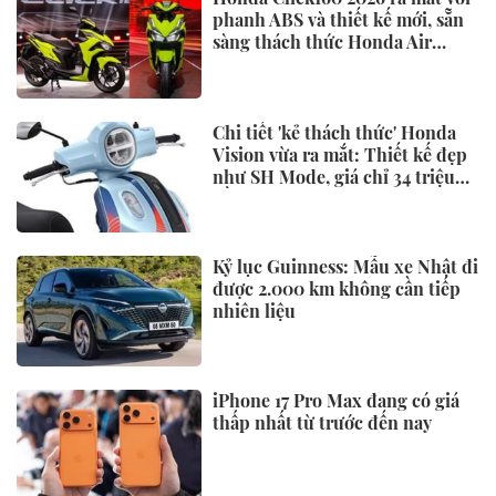
phanh ABS và thiết kế mới, sẵn
sàng thách thức Honda Air
Blade và Yamaha NVX
Chi tiết 'kẻ thách thức' Honda
Vision vừa ra mắt: Thiết kế đẹp
như SH Mode, giá chỉ 34 triệu
đồng
Kỷ lục Guinness: Mẫu xe Nhật đi
được 2.000 km không cần tiếp
nhiên liệu
iPhone 17 Pro Max đang có giá
thấp nhất từ trước đến nay