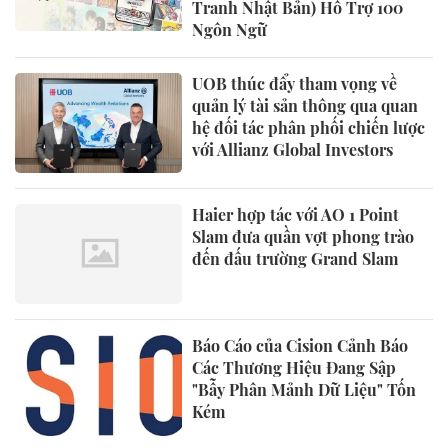
Tranh Nhật Bản) Hỗ Trợ 100
Ngôn Ngữ
UOB thúc đẩy tham vọng về
quản lý tài sản thông qua quan
hệ đối tác phân phối chiến lược
với Allianz Global Investors
Haier hợp tác với AO 1 Point
Slam đưa quần vợt phong trào
đến đấu trường Grand Slam
Báo Cáo của Cision Cảnh Báo
Các Thương Hiệu Đang Sập
"Bẫy Phân Mảnh Dữ Liệu" Tốn
Kém