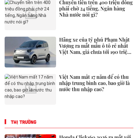
Chuyển tiền trên 400 triệu đồng
phải chờ 24 tiếng, Ngân hàng
Nhà nước nói gì?
Hãng xe của tỷ phú Phạm Nhật
Vượng ra mắt mẫu ô tô rẻ nhất
Việt Nam, giá chưa tới 190 triệu
đồng
Việt Nam mất 17 năm để có thu
nhập trung bình cao, bao giờ là
nước thu nhập cao?
THỊ TRƯỜNG
Honda Click160 2026 ra mắt với