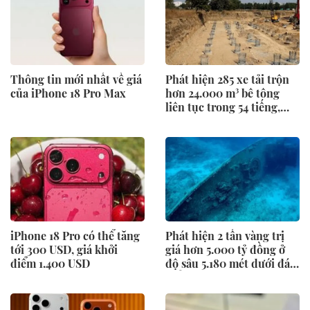
Thông tin mới nhất về giá
Phát hiện 285 xe tải trộn
của iPhone 18 Pro Max
hơn 24.000 m³ bê tông
liên tục trong 54 tiếng,
móng của siêu công trình
lộ diện
iPhone 18 Pro có thể tăng
Phát hiện 2 tấn vàng trị
tới 300 USD, giá khởi
giá hơn 5.000 tỷ đồng ở
điểm 1.400 USD
độ sâu 5.180 mét dưới đáy
biển