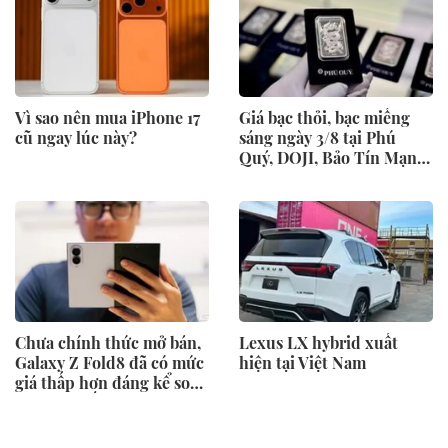
Vì sao nên mua iPhone 17
Giá bạc thỏi, bạc miếng
cũ ngay lúc này?
sáng ngày 3/8 tại Phú
Quý, DOJI, Bảo Tín Mạnh
Hải
Chưa chính thức mở bán,
Lexus LX hybrid xuất
Galaxy Z Fold8 đã có mức
hiện tại Việt Nam
giá thấp hơn đáng kể so
với niêm yết