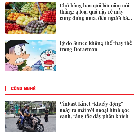
Chủ hàng hoa quả lâu năm nói
thẳng: 4 loại quả này rẻ mấy
cũng đừng mua, đến người bán
còn ngại ăn
Lý do Suneo không thể thay thế
trong Doraemon
CÔNG NGHỆ
VinFast Kinet “khuấy động”
ngày ra mắt với ngoại hình góc
cạnh, tăng tốc đầy phấn khích