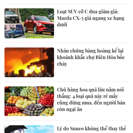
Loạt SUV cỡ C đua giảm giá:
Mazda CX-5 giá ngang xe hạng
dưới
Nhân chứng bàng hoàng kể lại
khoảnh khắc chợ Biên Hòa bốc
cháy
Chủ hàng hoa quả lâu năm nói
thẳng: 4 loại quả này rẻ mấy
cũng đừng mua, đến người bán
còn ngại ăn
Lý do Suneo không thể thay thế