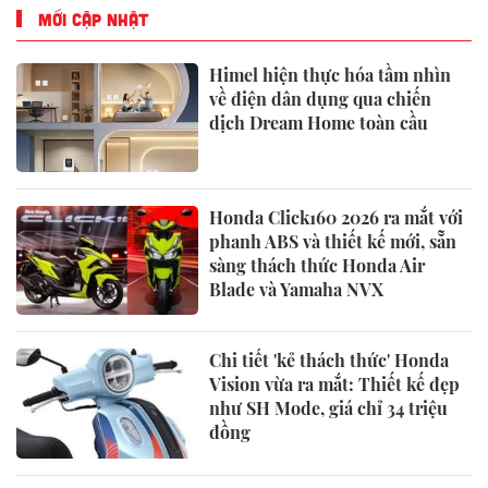
MỚI CẬP NHẬT
Himel hiện thực hóa tầm nhìn
về điện dân dụng qua chiến
dịch Dream Home toàn cầu
Honda Click160 2026 ra mắt với
phanh ABS và thiết kế mới, sẵn
sàng thách thức Honda Air
Blade và Yamaha NVX
Chi tiết 'kẻ thách thức' Honda
Vision vừa ra mắt: Thiết kế đẹp
như SH Mode, giá chỉ 34 triệu
đồng