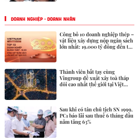
DOANH NGHIỆP - DOANH NHÂN
Công bố 10 doanh nghiệp thép –
vật liệu xây dựng nộp ngân sách
lớn nhất: 19.000 tỷ đồng đến từ
đâu?
Thành viên bắt tay cùng
Vingroup đề xuất xây toà tháp
đôi cao nhất thế giới tại Việt
Nam: Công bố thông tin bất ngờ
Sau khi có tân chủ tịch SN 1999,
PC1 báo lãi sau thuế 6 tháng đầu
năm tăng 63%