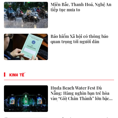
Miền Bắc, Thanh Hoá, Nghệ An
tiếp tục mưa to
Bảo hiểm Xã hội có thông báo
quan trọng tới người dân
KINH TẾ
Huda Beach Water Fest Đà
Nẵng: Hàng nghìn bạn trẻ hòa
vào “Giờ Chân Thành” lớn bậc
nhất miền Trung