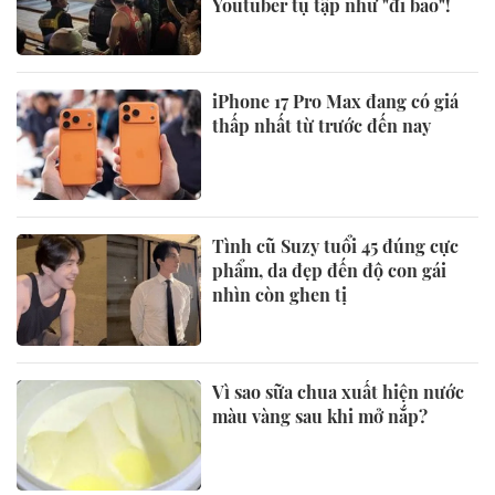
Youtuber tụ tập như "đi bão"!
iPhone 17 Pro Max đang có giá
thấp nhất từ trước đến nay
Tình cũ Suzy tuổi 45 đúng cực
phẩm, da đẹp đến độ con gái
nhìn còn ghen tị
Vì sao sữa chua xuất hiện nước
màu vàng sau khi mở nắp?