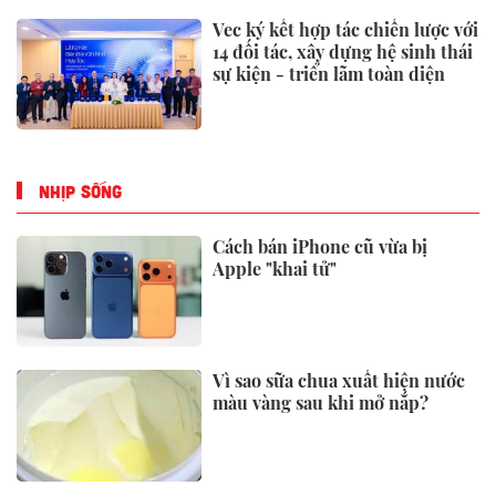
Vec ký kết hợp tác chiến lược với
14 đối tác, xây dựng hệ sinh thái
sự kiện - triển lãm toàn diện
NHỊP SỐNG
Cách bán iPhone cũ vừa bị
Apple "khai tử"
Vì sao sữa chua xuất hiện nước
màu vàng sau khi mở nắp?