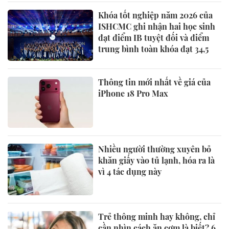
Khóa tốt nghiệp năm 2026 của
ISHCMC ghi nhận hai học sinh
đạt điểm IB tuyệt đối và điểm
trung bình toàn khóa đạt 34,5
Thông tin mới nhất về giá của
iPhone 18 Pro Max
Nhiều người thường xuyên bỏ
khăn giấy vào tủ lạnh, hóa ra là
vì 4 tác dụng này
Trẻ thông minh hay không, chỉ
cần nhìn cách ăn cơm là biết? 6