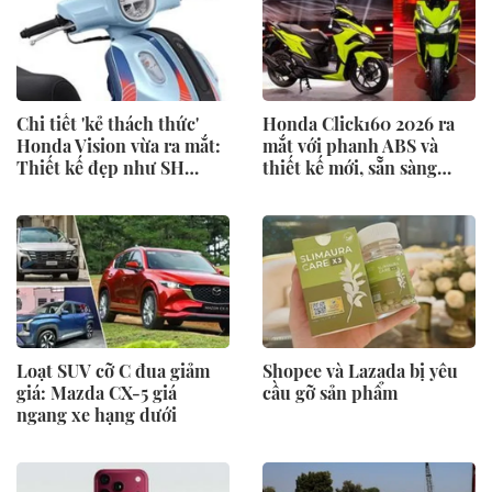
Chi tiết 'kẻ thách thức'
Honda Click160 2026 ra
Honda Vision vừa ra mắt:
mắt với phanh ABS và
Thiết kế đẹp như SH
thiết kế mới, sẵn sàng
Mode, giá chỉ 34 triệu
thách thức Honda Air
đồng
Blade và Yamaha NVX
Loạt SUV cỡ C đua giảm
Shopee và Lazada bị yêu
giá: Mazda CX-5 giá
cầu gỡ sản phẩm
ngang xe hạng dưới