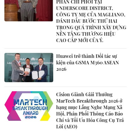
PHẦN CHI PHỐI TẠI
UNDERSCORE DISTRICT,
CÔNG TY MẸ CỦA MAGLIANO,
ĐÁNH DẤU BƯỚC THỨ HAI
TRONG QUÁ TRÌNH XÂY DỰNG
NỀN TẢNG THƯƠNG HIỆU
CAO CẤP MỚI CỦA Ý.
Huawei trở thành Đối tác sự
kiện của GSMA M360 ASEAN
2026
Cision Giành Giải Thưởng
MarTech Breakthrough 2026 ở
hạng mục Lắng Nghe Mạng Xã
Hội, Phân Phối Thông Cáo Báo
Chí và Tối Ưu Hóa Công Cụ Trả
Lời (AEO)