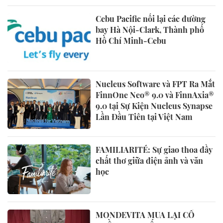
Cebu Pacific nối lại các đường
bay Hà Nội-Clark, Thành phố
Hồ Chí Minh-Cebu
Nucleus Software và FPT Ra Mắt
FinnOne Neo® 9.0 và FinnAxia®
9.0 tại Sự Kiện Nucleus Synapse
Lần Đầu Tiên tại Việt Nam
FAMILIARITÉ: Sự giao thoa đầy
chất thơ giữa điện ảnh và văn
học
MONDEVITA MUA LẠI CỔ