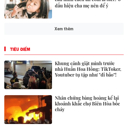
dấu hiệu cha mẹ nên để ý
Xem thêm
TIÊU ĐIỂM
Khung cảnh giật mình trước
nhà Huấn Hoa Hồng: TikToker,
Youtuber tụ tập như "đi bão"!
Nhân chứng bàng hoàng kể lại
khoảnh khắc chợ Biên Hòa bốc
cháy