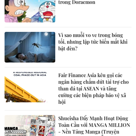
trong Doraemon
Vì sao muỗi vo ve trong bóng
tối, nhưng lập tức biến mất khi
bật đèn?
Fair Finance Asia kêu gọi các
ngân hàng chấm dứt tài trợ cho
than đá tại ASEAN và tăng
cường các biện pháp bảo vệ xã
hội
Shueisha Đẩy Mạnh Hoạt Động
Toàn Cầu với MANGA MILLION
- Nền Tảng Manga (Truyện