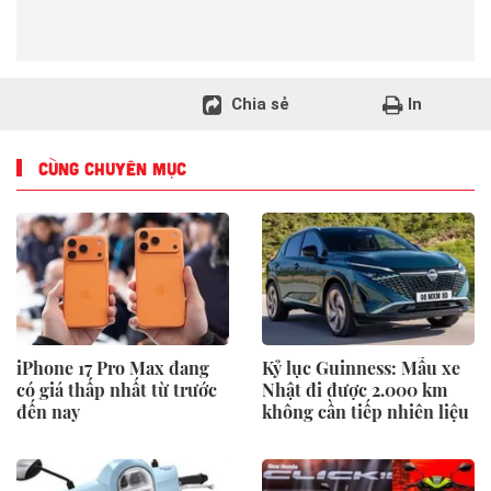
Chia sẻ
In
CÙNG CHUYÊN MỤC
iPhone 17 Pro Max đang
Kỷ lục Guinness: Mẫu xe
có giá thấp nhất từ trước
Nhật đi được 2.000 km
đến nay
không cần tiếp nhiên liệu