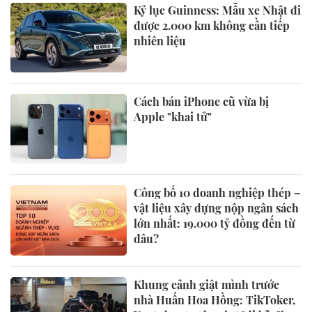
Kỷ lục Guinness: Mẫu xe Nhật đi
được 2.000 km không cần tiếp
nhiên liệu
Cách bán iPhone cũ vừa bị
Apple "khai tử"
Công bố 10 doanh nghiệp thép –
vật liệu xây dựng nộp ngân sách
lớn nhất: 19.000 tỷ đồng đến từ
đâu?
Khung cảnh giật mình trước
nhà Huấn Hoa Hồng: TikToker,