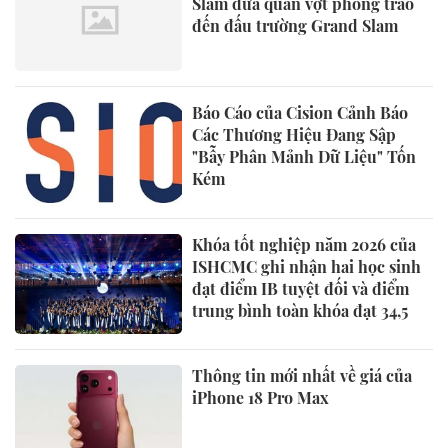
Slam đưa quần vợt phong trào
đến đấu trường Grand Slam
Báo Cáo của Cision Cảnh Báo
Các Thương Hiệu Đang Sập
"Bẫy Phân Mảnh Dữ Liệu" Tốn
Kém
Khóa tốt nghiệp năm 2026 của
ISHCMC ghi nhận hai học sinh
đạt điểm IB tuyệt đối và điểm
trung bình toàn khóa đạt 34,5
Thông tin mới nhất về giá của
iPhone 18 Pro Max