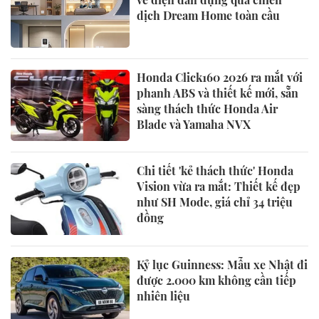
dịch Dream Home toàn cầu
Honda Click160 2026 ra mắt với
phanh ABS và thiết kế mới, sẵn
sàng thách thức Honda Air
Blade và Yamaha NVX
Chi tiết 'kẻ thách thức' Honda
Vision vừa ra mắt: Thiết kế đẹp
như SH Mode, giá chỉ 34 triệu
đồng
Kỷ lục Guinness: Mẫu xe Nhật đi
được 2.000 km không cần tiếp
nhiên liệu