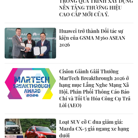
TRONG QUÁ TRÌNH XÂY DỰNG
NỀN TẢNG THƯƠNG HIỆU
CAO CẤP MỚI CỦA Ý.
Huawei trở thành Đối tác sự
kiện của GSMA M360 ASEAN
2026
Cision Giành Giải Thưởng
MarTech Breakthrough 2026 ở
hạng mục Lắng Nghe Mạng Xã
Hội, Phân Phối Thông Cáo Báo
Chí và Tối Ưu Hóa Công Cụ Trả
Lời (AEO)
Loạt SUV cỡ C đua giảm giá:
Mazda CX-5 giá ngang xe hạng
dưới