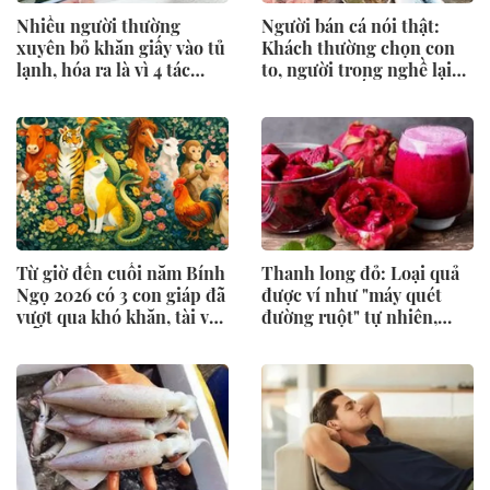
Nhiều người thường
Người bán cá nói thật:
xuyên bỏ khăn giấy vào tủ
Khách thường chọn con
lạnh, hóa ra là vì 4 tác
to, người trong nghề lại
dụng này
nhìn vào 5 dấu hiệu này
trước
Từ giờ đến cuối năm Bính
Thanh long đỏ: Loại quả
Ngọ 2026 có 3 con giáp đã
được ví như "máy quét
vượt qua khó khăn, tài vận
đường ruột" tự nhiên,
mỗi ngày một rực rỡ hơn
mùa này ăn vừa ngon vừa
hỗ trợ tiêu hóa