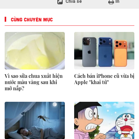
Chia sẻ
In
CÙNG CHUYÊN MỤC
Vì sao sữa chua xuất hiện
Cách bán iPhone cũ vừa bị
nước màu vàng sau khi
Apple "khai tử"
mở nắp?