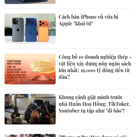
Cách bán iPhone cũ vừa bị
Apple "khai tử"
Công bố 10 doanh nghiệp thép –
vật liệu xây dựng nộp ngân sách
lớn nhất: 19.000 tỷ đồng đến từ
đâu?
Khung cảnh giật mình trước
nhà Huấn Hoa Hồng: TikToker,
Youtuber tụ tập như "đi bão"!