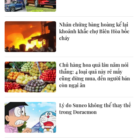
Nhân chứng bàng hoàng kể lại
khoảnh khắc chợ Biên Hòa bốc
cháy
Chủ hàng hoa quả lâu năm nói
thẳng: 4 loại quả này rẻ mấy
cũng đừng mua, đến người bán
còn ngại ăn
Lý do Suneo không thể thay thế
trong Doraemon