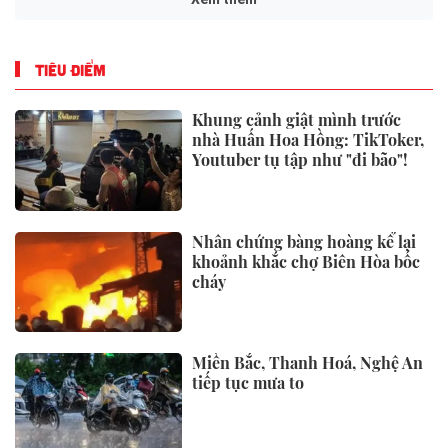
TIÊU ĐIỂM
Khung cảnh giật mình trước
nhà Huấn Hoa Hồng: TikToker,
Youtuber tụ tập như "đi bão"!
Nhân chứng bàng hoàng kể lại
khoảnh khắc chợ Biên Hòa bốc
cháy
Miền Bắc, Thanh Hoá, Nghệ An
tiếp tục mưa to