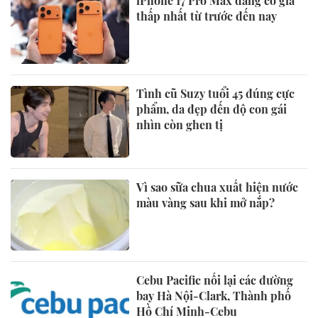
iPhone 17 Pro Max đang có giá
thấp nhất từ trước đến nay
Tình cũ Suzy tuổi 45 đúng cực
phẩm, da đẹp đến độ con gái
nhìn còn ghen tị
Vì sao sữa chua xuất hiện nước
màu vàng sau khi mở nắp?
Cebu Pacific nối lại các đường
bay Hà Nội-Clark, Thành phố
Hồ Chí Minh-Cebu