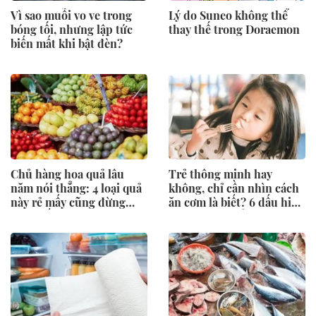
Vì sao muỗi vo ve trong
Lý do Suneo không thể
bóng tối, nhưng lập tức
thay thế trong Doraemon
biến mất khi bật đèn?
Chủ hàng hoa quả lâu
Trẻ thông minh hay
năm nói thẳng: 4 loại quả
không, chỉ cần nhìn cách
này rẻ mấy cũng đừng
ăn cơm là biết? 6 dấu hiệu
mua, đến người bán còn
cha mẹ nên để ý
ngại ăn