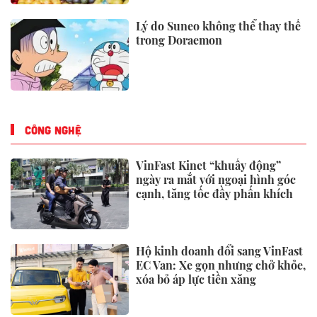
Lý do Suneo không thể thay thế
trong Doraemon
CÔNG NGHỆ
VinFast Kinet “khuấy động”
ngày ra mắt với ngoại hình góc
cạnh, tăng tốc đầy phấn khích
Hộ kinh doanh đổi sang VinFast
EC Van: Xe gọn nhưng chở khỏe,
xóa bỏ áp lực tiền xăng