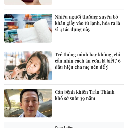
Nhiều người thường xuyên bỏ
khăn giấy vào tủ lạnh, hóa ra là
vì 4 tác dụng này
Trẻ thông minh hay không, chỉ
cần nhìn cách ăn cơm là biết? 6
dấu hiệu cha mẹ nên để ý
Căn bệnh khiến Trấn Thành
khổ sở suốt 39 năm
Xem thêm