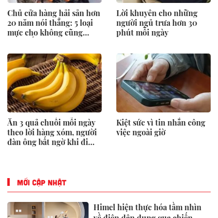
Chủ cửa hàng hải sản hơn
Lời khuyên cho những
20 năm nói thẳng: 5 loại
người ngủ trưa hơn 30
mực cho không cũng
phút mỗi ngày
đừng lấy, chỉ người “dại”
mới bỏ tiền mua
Ăn 3 quả chuối mỗi ngày
Kiệt sức vì tin nhắn công
theo lời hàng xóm, người
việc ngoài giờ
đàn ông bất ngờ khi đi
khám
MỚI CẬP NHẬT
Himel hiện thực hóa tầm nhìn
về điện dân dụng qua chiến