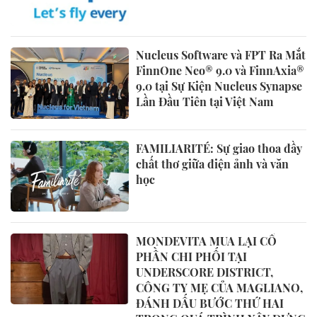
Nucleus Software và FPT Ra Mắt
FinnOne Neo® 9.0 và FinnAxia®
9.0 tại Sự Kiện Nucleus Synapse
Lần Đầu Tiên tại Việt Nam
FAMILIARITÉ: Sự giao thoa đầy
chất thơ giữa điện ảnh và văn
học
MONDEVITA MUA LẠI CỔ
PHẦN CHI PHỐI TẠI
UNDERSCORE DISTRICT,
CÔNG TY MẸ CỦA MAGLIANO,
ĐÁNH DẤU BƯỚC THỨ HAI