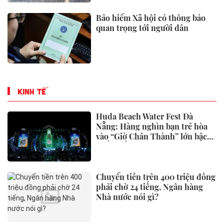
Bảo hiểm Xã hội có thông báo
quan trọng tới người dân
KINH TẾ
Huda Beach Water Fest Đà
Nẵng: Hàng nghìn bạn trẻ hòa
vào “Giờ Chân Thành” lớn bậc
nhất miền Trung
Chuyển tiền trên 400 triệu đồng
phải chờ 24 tiếng, Ngân hàng
Nhà nước nói gì?