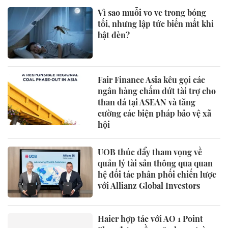
Vì sao muỗi vo ve trong bóng
tối, nhưng lập tức biến mất khi
bật đèn?
Fair Finance Asia kêu gọi các
ngân hàng chấm dứt tài trợ cho
than đá tại ASEAN và tăng
cường các biện pháp bảo vệ xã
hội
UOB thúc đẩy tham vọng về
quản lý tài sản thông qua quan
hệ đối tác phân phối chiến lược
với Allianz Global Investors
Haier hợp tác với AO 1 Point