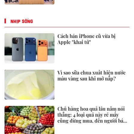
NHỊP SỐNG
Cách bán iPhone cũ vừa bị
Apple "khai tử"
Vì sao sữa chua xuất hiện nước
màu vàng sau khi mở nắp?
Chủ hàng hoa quả lâu năm nói
thẳng: 4 loại quả này rẻ mấy
cũng đừng mua, đến người bán
còn ngại ăn