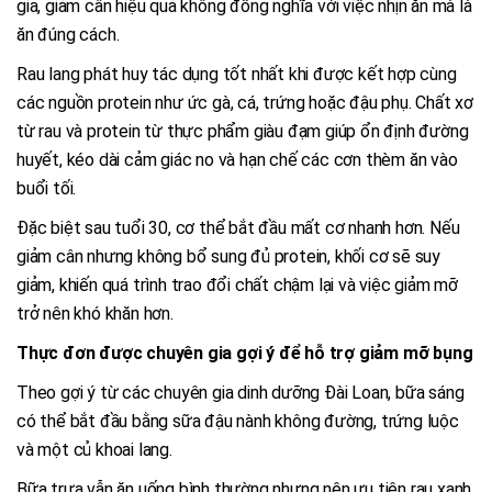
gia, giảm cân hiệu quả không đồng nghĩa với việc nhịn ăn mà là
ăn đúng cách.
Rau lang phát huy tác dụng tốt nhất khi được kết hợp cùng
các nguồn protein như ức gà, cá, trứng hoặc đậu phụ. Chất xơ
từ rau và protein từ thực phẩm giàu đạm giúp ổn định đường
huyết, kéo dài cảm giác no và hạn chế các cơn thèm ăn vào
buổi tối.
Đặc biệt sau tuổi 30, cơ thể bắt đầu mất cơ nhanh hơn. Nếu
giảm cân nhưng không bổ sung đủ protein, khối cơ sẽ suy
giảm, khiến quá trình trao đổi chất chậm lại và việc giảm mỡ
trở nên khó khăn hơn.
Thực đơn được chuyên gia gợi ý để hỗ trợ giảm mỡ bụng
Theo gợi ý từ các chuyên gia dinh dưỡng Đài Loan, bữa sáng
có thể bắt đầu bằng sữa đậu nành không đường, trứng luộc
và một củ khoai lang.
Bữa trưa vẫn ăn uống bình thường nhưng nên ưu tiên rau xanh