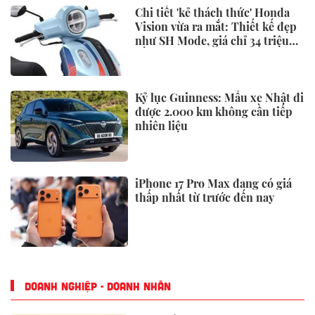
Chi tiết 'kẻ thách thức' Honda
Vision vừa ra mắt: Thiết kế đẹp
như SH Mode, giá chỉ 34 triệu
đồng
Kỷ lục Guinness: Mẫu xe Nhật đi
được 2.000 km không cần tiếp
nhiên liệu
iPhone 17 Pro Max đang có giá
thấp nhất từ trước đến nay
DOANH NGHIỆP - DOANH NHÂN