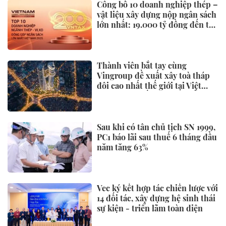
Công bố 10 doanh nghiệp thép –
vật liệu xây dựng nộp ngân sách
lớn nhất: 19.000 tỷ đồng đến từ
đâu?
Thành viên bắt tay cùng
Vingroup đề xuất xây toà tháp
đôi cao nhất thế giới tại Việt
Nam: Công bố thông tin bất ngờ
Sau khi có tân chủ tịch SN 1999,
PC1 báo lãi sau thuế 6 tháng đầu
năm tăng 63%
Vec ký kết hợp tác chiến lược với
14 đối tác, xây dựng hệ sinh thái
sự kiện - triển lãm toàn diện