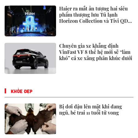
Haier ra mắt ấn tượng hai siêu
phẩm thượng lưu Tủ lạnh
Horizon Collection và Tivi QD-
Miniled
Chuyên gia xe khẳng định
VinFast VF 8 thế hệ mới sẽ “làm
khó” cả xe xăng phân khúc dưới
KHỎE ĐẸP
Bị dơi đậu lên mặt khi đang
ngủ, bé trai 11 tuổi tử vong