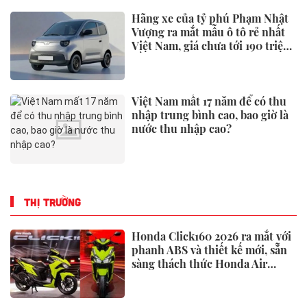
Hãng xe của tỷ phú Phạm Nhật
Vượng ra mắt mẫu ô tô rẻ nhất
Việt Nam, giá chưa tới 190 triệu
đồng
Việt Nam mất 17 năm để có thu
nhập trung bình cao, bao giờ là
nước thu nhập cao?
THỊ TRƯỜNG
Honda Click160 2026 ra mắt với
phanh ABS và thiết kế mới, sẵn
sàng thách thức Honda Air
Blade và Yamaha NVX