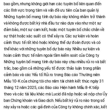
bao gồm, nhưng không giới hạn các tuyên bố liên quan đến
các lĩnh vực trọng tâm và vấn đề ưu tiên của ban quản lý.
Những tuyên bố mang tính dự báo này không nhằm trở thành
và không được bất kỳ nhà đầu tư nào dựa vào như một sự
đảm bảo, một sự cam kết, hoặc một tuyên bố chắc chắn về
sự thật hoặc xác suất có thể xảy ra. Các sự kiện và hoàn
cảnh thực tế rất khó hoặc không thể dự đoán được và có
thể khác với những tuyên bố dự báo này. Nhiều sự kiện và
hoàn cảnh thực tế nằm ngoài tầm kiểm soát của Công ty.
Những tuyên bố mang tính dự báo này chịu nhiều rủi ro và bất
trắc, bao gồm cả những yếu tố được thảo luận trong phần
cảnh báo và các Yếu tố Rủi ro trong Báo cáo Thường niên
Mẫu 10-K của chúng tôi cho năm tài chính kết thúc ngày 31
tháng 12 năm 2025, các Báo cáo Hiện hành Mẫu 8-K tiếp
theo và các tài liệu khác mà Lucid đã nộp hoặc sẽ nộp cho Ủy
ban Chứng khoán và Giao dịch. Nếu bất kỳ rủi ro nào trong số
này xảy ra hoặc các giả định của Công ty không chính xác, kết