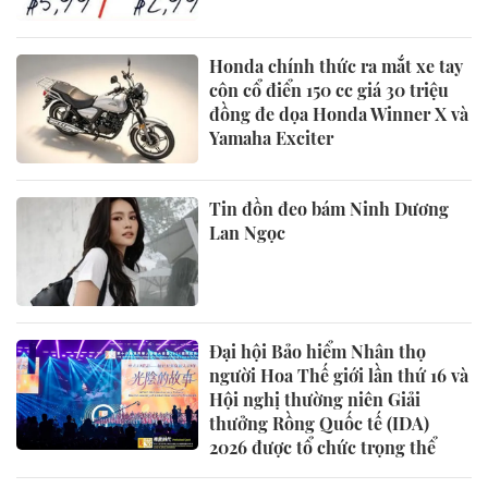
Honda chính thức ra mắt xe tay
côn cổ điển 150 cc giá 30 triệu
đồng đe dọa Honda Winner X và
Yamaha Exciter
Tin đồn đeo bám Ninh Dương
Lan Ngọc
Đại hội Bảo hiểm Nhân thọ
người Hoa Thế giới lần thứ 16 và
Hội nghị thường niên Giải
thưởng Rồng Quốc tế (IDA)
2026 được tổ chức trọng thể