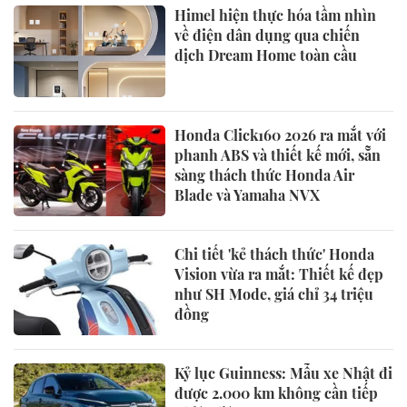
Himel hiện thực hóa tầm nhìn
về điện dân dụng qua chiến
dịch Dream Home toàn cầu
Honda Click160 2026 ra mắt với
phanh ABS và thiết kế mới, sẵn
sàng thách thức Honda Air
Blade và Yamaha NVX
Chi tiết 'kẻ thách thức' Honda
Vision vừa ra mắt: Thiết kế đẹp
như SH Mode, giá chỉ 34 triệu
đồng
Kỷ lục Guinness: Mẫu xe Nhật đi
được 2.000 km không cần tiếp