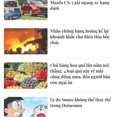
Mazda CX-5 giá ngang xe hạng
dưới
Nhân chứng bàng hoàng kể lại
khoảnh khắc chợ Biên Hòa bốc
cháy
Chủ hàng hoa quả lâu năm nói
thẳng: 4 loại quả này rẻ mấy
cũng đừng mua, đến người bán
còn ngại ăn
Lý do Suneo không thể thay thế
trong Doraemon