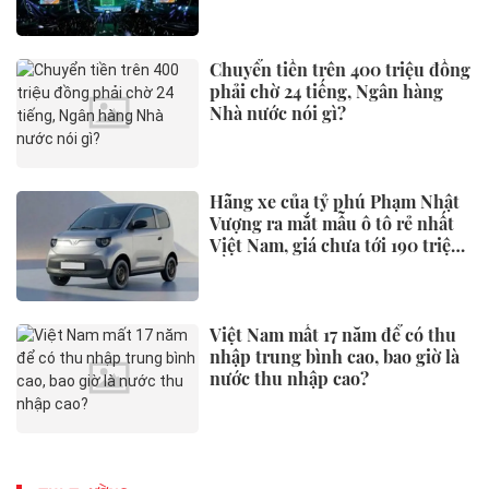
nhất miền Trung
Chuyển tiền trên 400 triệu đồng
phải chờ 24 tiếng, Ngân hàng
Nhà nước nói gì?
Hãng xe của tỷ phú Phạm Nhật
Vượng ra mắt mẫu ô tô rẻ nhất
Việt Nam, giá chưa tới 190 triệu
đồng
Việt Nam mất 17 năm để có thu
nhập trung bình cao, bao giờ là
nước thu nhập cao?