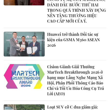
ĐÁNH DẤU BƯỚC THỨ HAI
TRONG QUÁ TRÌNH XÂY DỰNG
NỀN TẢNG THƯƠNG HIỆU
CAO CẤP MỚI CỦA Ý.
Huawei trở thành Đối tác sự
kiện của GSMA M360 ASEAN
2026
Cision Giành Giải Thưởng
MarTech Breakthrough 2026 ở
hạng mục Lắng Nghe Mạng Xã
Hội, Phân Phối Thông Cáo Báo
Chí và Tối Ưu Hóa Công Cụ Trả
Lời (AEO)
Loạt SUV cỡ C đua giảm giá: