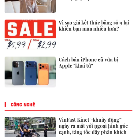
Vì sao giá kết thúc bằng số 9 lại
khiến bạn mua nhiều hơn?
Cách bán iPhone cũ vừa bị
Apple "khai tử"
CÔNG NGHỆ
VinFast Kinet “khuấy động”
ngày ra mắt với ngoại hình góc
cạnh, tăng tốc đầy phấn khích