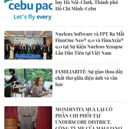
bay Hà Nội-Clark, Thành phố
Hồ Chí Minh-Cebu
Nucleus Software và FPT Ra Mắt
FinnOne Neo® 9.0 và FinnAxia®
9.0 tại Sự Kiện Nucleus Synapse
Lần Đầu Tiên tại Việt Nam
FAMILIARITÉ: Sự giao thoa đầy
chất thơ giữa điện ảnh và văn
học
MONDEVITA MUA LẠI CỔ
PHẦN CHI PHỐI TẠI
UNDERSCORE DISTRICT,
CÔNG TY MẸ CỦA MAGLIANO,