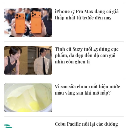
iPhone 17 Pro Max đang có giá
thấp nhất từ trước đến nay
Tình cũ Suzy tuổi 45 đúng cực
phẩm, da đẹp đến độ con gái
nhìn còn ghen tị
Vì sao sữa chua xuất hiện nước
màu vàng sau khi mở nắp?
Cebu Pacific nối lại các đường