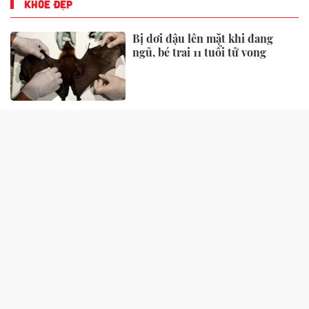
KHỎE ĐẸP
Bị dơi đậu lên mặt khi đang
ngủ, bé trai 11 tuổi tử vong
Viêm não Nhật Bản chưa có
thuốc điều trị đặc hiệu, bác sĩ
chỉ "chìa khoá" phòng ngừa
Mỹ đánh giá là "rau tốt nhất thế
giới", bán nhiều ở chợ Việt
nhưng ít người để ý
Vụ cháy nhà liền kề ở Hà Nội:
Sức khoẻ nạn nhân còn lại thế