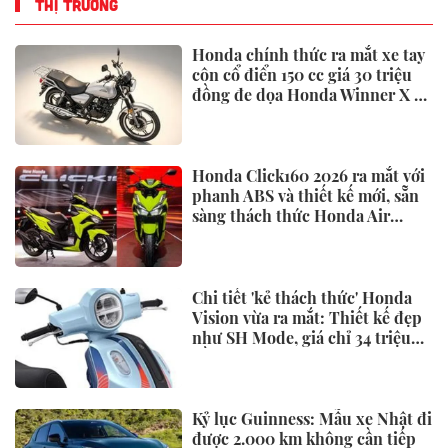
THỊ TRƯỜNG
Honda chính thức ra mắt xe tay
côn cổ điển 150 cc giá 30 triệu
đồng đe dọa Honda Winner X và
Yamaha Exciter
Honda Click160 2026 ra mắt với
phanh ABS và thiết kế mới, sẵn
sàng thách thức Honda Air
Blade và Yamaha NVX
Chi tiết 'kẻ thách thức' Honda
Vision vừa ra mắt: Thiết kế đẹp
như SH Mode, giá chỉ 34 triệu
đồng
Kỷ lục Guinness: Mẫu xe Nhật đi
được 2.000 km không cần tiếp