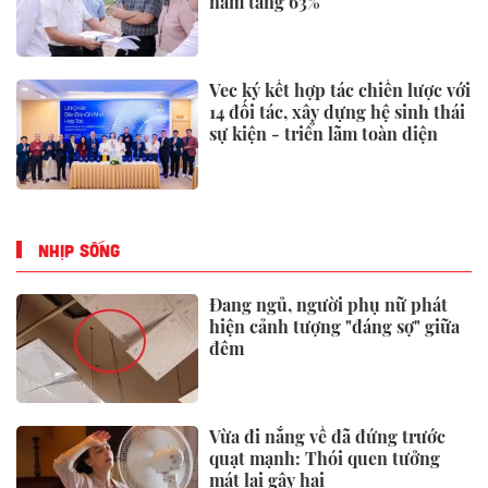
năm tăng 63%
Vec ký kết hợp tác chiến lược với
14 đối tác, xây dựng hệ sinh thái
sự kiện - triển lãm toàn diện
NHỊP SỐNG
Đang ngủ, người phụ nữ phát
hiện cảnh tượng "đáng sợ" giữa
đêm
Vừa đi nắng về đã đứng trước
quạt mạnh: Thói quen tưởng
mát lại gây hại