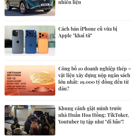
nhiên liệu
Cách bán iPhone cũ vừa bị
Apple "khai tử"
Công bố 10 doanh nghiệp thép –
vật liệu xây dựng nộp ngân sách
lớn nhất: 19.000 tỷ đồng đến từ
đâu?
Khung cảnh giật mình trước
nhà Huấn Hoa Hồng: TikToker,
Youtuber tụ tập như "đi bão"!