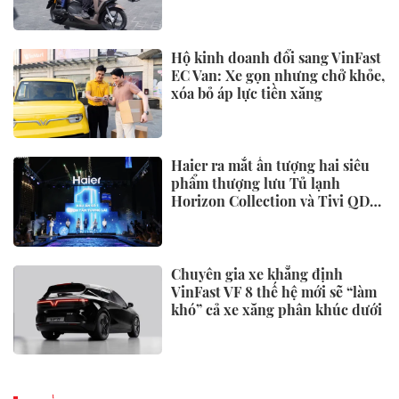
Hộ kinh doanh đổi sang VinFast
EC Van: Xe gọn nhưng chở khỏe,
xóa bỏ áp lực tiền xăng
Haier ra mắt ấn tượng hai siêu
phẩm thượng lưu Tủ lạnh
Horizon Collection và Tivi QD-
Miniled
Chuyên gia xe khẳng định
VinFast VF 8 thế hệ mới sẽ “làm
khó” cả xe xăng phân khúc dưới