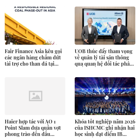
Phối Thông Cáo Báo Chí
và Tối Ưu Hóa Công Cụ
Trả Lời (AEO)
Fair Finance Asia kêu gọi
UOB thúc đẩy tham vọng
các ngân hàng chấm dứt
về quản lý tài sản thông
tài trợ cho than đá tại
qua quan hệ đối tác phân
ASEAN và tăng cường các
phối chiến lược với
biện pháp bảo vệ xã hội
Allianz Global Investors
Haier hợp tác với AO 1
Khóa tốt nghiệp năm 2026
Point Slam đưa quần vợt
của ISHCMC ghi nhận hai
phong trào đến đấu
học sinh đạt điểm IB