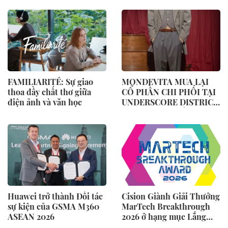
Đầu Tiên tại Việt Nam
FAMILIARITÉ: Sự giao
MONDEVITA MUA LẠI
thoa đầy chất thơ giữa
CỔ PHẦN CHI PHỐI TẠI
điện ảnh và văn học
UNDERSCORE DISTRICT,
CÔNG TY MẸ CỦA
MAGLIANO, ĐÁNH DẤU
BƯỚC THỨ HAI TRONG
QUÁ TRÌNH XÂY DỰNG
NỀN TẢNG THƯƠNG
HIỆU CAO CẤP MỚI CỦA
Ý.
Huawei trở thành Đối tác
Cision Giành Giải Thưởng
sự kiện của GSMA M360
MarTech Breakthrough
ASEAN 2026
2026 ở hạng mục Lắng
Nghe Mạng Xã Hội, Phân