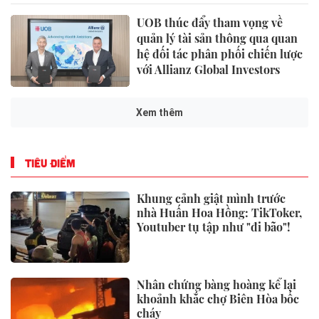
UOB thúc đẩy tham vọng về
quản lý tài sản thông qua quan
hệ đối tác phân phối chiến lược
với Allianz Global Investors
Xem thêm
TIÊU ĐIỂM
Khung cảnh giật mình trước
nhà Huấn Hoa Hồng: TikToker,
Youtuber tụ tập như "đi bão"!
Nhân chứng bàng hoàng kể lại
khoảnh khắc chợ Biên Hòa bốc
cháy