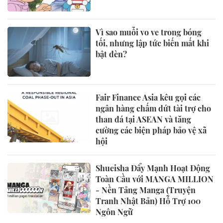
Vì sao muỗi vo ve trong bóng
tối, nhưng lập tức biến mất khi
bật đèn?
Fair Finance Asia kêu gọi các
ngân hàng chấm dứt tài trợ cho
than đá tại ASEAN và tăng
cường các biện pháp bảo vệ xã
hội
Shueisha Đẩy Mạnh Hoạt Động
Toàn Cầu với MANGA MILLION
- Nền Tảng Manga (Truyện
Tranh Nhật Bản) Hỗ Trợ 100
Ngôn Ngữ