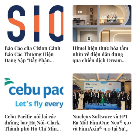
Rồng Quốc tế (IDA) 2026
Tranh Nhật Bản) Hỗ Trợ
được tổ chức trọng thể
100 Ngôn Ngữ
Báo Cáo của Cision Cảnh
Himel hiện thực hóa tầm
Báo Các Thương Hiệu
nhìn về điện dân dụng
Đang Sập "Bẫy Phân
qua chiến dịch Dream
Mảnh Dữ Liệu" Tốn Kém
Home toàn cầu
Cebu Pacific nối lại các
Nucleus Software và FPT
đường bay Hà Nội-Clark,
Ra Mắt FinnOne Neo® 9.0
Thành phố Hồ Chí Minh-
và FinnAxia® 9.0 tại Sự
Cebu
Kiện Nucleus Synapse Lần