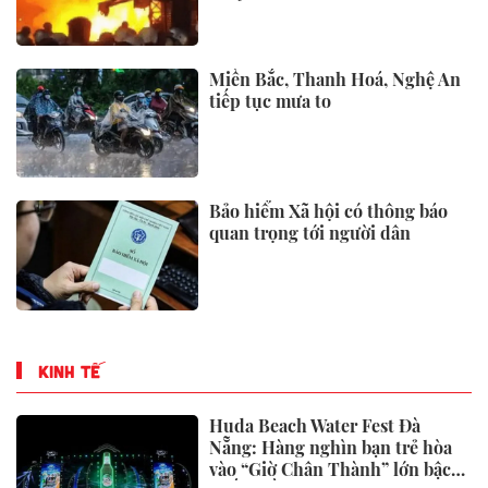
Miền Bắc, Thanh Hoá, Nghệ An
tiếp tục mưa to
Bảo hiểm Xã hội có thông báo
quan trọng tới người dân
KINH TẾ
Huda Beach Water Fest Đà
Nẵng: Hàng nghìn bạn trẻ hòa
vào “Giờ Chân Thành” lớn bậc