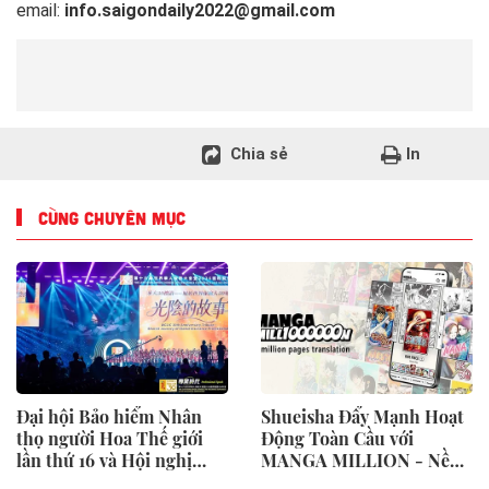
email:
info.saigondaily2022@gmail.com
Chia sẻ
In
CÙNG CHUYÊN MỤC
Đại hội Bảo hiểm Nhân
Shueisha Đẩy Mạnh Hoạt
thọ người Hoa Thế giới
Động Toàn Cầu với
lần thứ 16 và Hội nghị
MANGA MILLION - Nền
thường niên Giải thưởng
Tảng Manga (Truyện