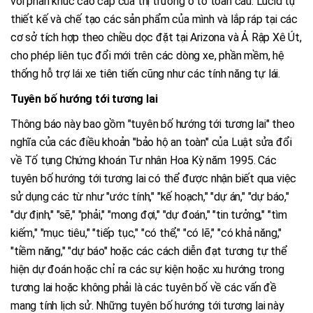
với phân khúc cao cấp của thị trường ô tô toàn cầu. Lucid tự
thiết kế và chế tạo các sản phẩm của mình và lắp ráp tại các
cơ sở tích hợp theo chiều dọc đặt tại Arizona và Ả Rập Xê Út,
cho phép liên tục đổi mới trên các dòng xe, phần mềm, hệ
thống hỗ trợ lái xe tiên tiến cũng như các tính năng tự lái.
Tuyên bố hướng tới tương lai
Thông báo này bao gồm "tuyên bố hướng tới tương lai" theo
nghĩa của các điều khoản "bảo hộ an toàn" của Luật sửa đổi
về Tố tụng Chứng khoán Tư nhân Hoa Kỳ năm 1995. Các
tuyên bố hướng tới tương lai có thể được nhận biết qua việc
sử dụng các từ như "ước tính," "kế hoạch," "dự án," "dự báo,"
"dự định," "sẽ," "phải," "mong đợi," "dự đoán," "tin tưởng," "tìm
kiếm," "mục tiêu," "tiếp tục," "có thể," "có lẽ," "có khả năng,"
"tiềm năng," "dự báo" hoặc các cách diễn đạt tương tự thể
hiện dự đoán hoặc chỉ ra các sự kiện hoặc xu hướng trong
tương lai hoặc không phải là các tuyên bố về các vấn đề
mang tính lịch sử. Những tuyên bố hướng tới tương lai này