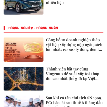
nhiên liệu
DOANH NGHIỆP - DOANH NHÂN
Công bố 10 doanh nghiệp thép –
vật liệu xây dựng nộp ngân sách
lớn nhất: 19.000 tỷ đồng đến từ
đâu?
Thành viên bắt tay cùng
Vingroup đề xuất xây toà tháp
đôi cao nhất thế giới tại Việt
Nam: Công bố thông tin bất ngờ
Sau khi có tân chủ tịch SN 1999,
PC1 báo lãi sau thuế 6 tháng đầu