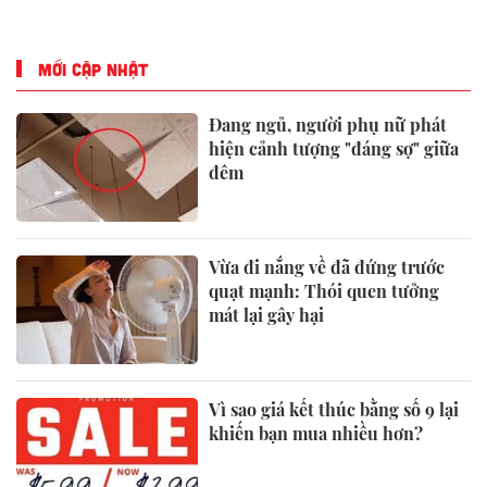
trường Grand Slam
tuyệt đối và điểm trung
bình toàn khóa đạt 34,5
MỚI CẬP NHẬT
Đang ngủ, người phụ nữ phát
hiện cảnh tượng "đáng sợ" giữa
đêm
Vừa đi nắng về đã đứng trước
quạt mạnh: Thói quen tưởng
mát lại gây hại
Vì sao giá kết thúc bằng số 9 lại
khiến bạn mua nhiều hơn?