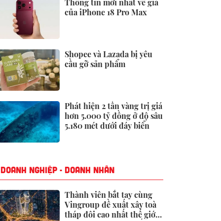
Thông tin mới nhất về giá
của iPhone 18 Pro Max
Shopee và Lazada bị yêu
cầu gỡ sản phẩm
Phát hiện 2 tấn vàng trị giá
hơn 5.000 tỷ đồng ở độ sâu
5.180 mét dưới đáy biển
DOANH NGHIỆP - DOANH NHÂN
Thành viên bắt tay cùng
Vingroup đề xuất xây toà
tháp đôi cao nhất thế giới