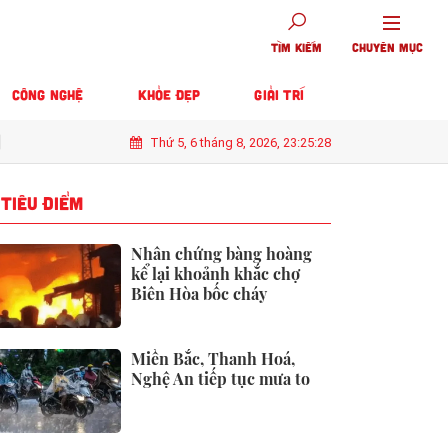
TÌM KIẾM
CHUYÊN MỤC
CÔNG NGHỆ
KHỎE ĐẸP
GIẢI TRÍ
Thứ 5, 6 tháng 8, 2026, 23:25:30
bàng hoàng kể lại khoảnh khắc chợ Biên Hòa bốc cháy
Chủ hàng ho
TIÊU ĐIỂM
Nhân chứng bàng hoàng
kể lại khoảnh khắc chợ
Biên Hòa bốc cháy
Miền Bắc, Thanh Hoá,
Nghệ An tiếp tục mưa to