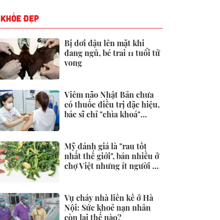
KHỎE ĐẸP
Bị dơi đậu lên mặt khi
đang ngủ, bé trai 11 tuổi tử
vong
Viêm não Nhật Bản chưa
có thuốc điều trị đặc hiệu,
bác sĩ chỉ "chìa khoá"
phòng ngừa
Mỹ đánh giá là "rau tốt
nhất thế giới", bán nhiều ở
chợ Việt nhưng ít người để
ý
Vụ cháy nhà liền kề ở Hà
Nội: Sức khoẻ nạn nhân
còn lại thế nào?