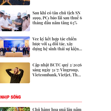
tại Việt Nam: Công bố
thông tin bất ngờ
Sau khi có tân chủ tịch SN
1999, PC1 báo lãi sau thuế 6
tháng đầu năm tăng 63%
Vec ký kết hợp tác chiến
lược với 14 đối tác, xây
dựng hệ sinh thái sự kiện -
triển lãm toàn diện
Cập nhật BCTC quý 2/2026
sáng ngày 31/7: Vingroup,
Vietcombank, Vietjet, Thế
giới di động và loạt ông
lớn dồn dập công bố trước
hạn chót
NHỊP SỐNG
Chủ hàng hoa quả lâu năm