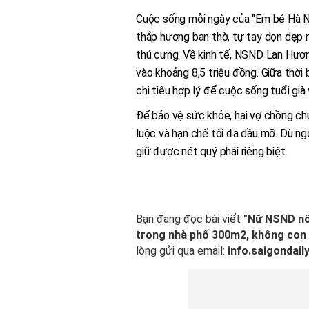
Cuộc sống mỗi ngày của "Em bé Hà Nội
thắp hương ban thờ, tự tay dọn dẹp 
thú cưng. Về kinh tế, NSND Lan Hương
vào khoảng 8,5 triệu đồng. Giữa thời 
chi tiêu hợp lý để cuộc sống tuổi già 
Để bảo vệ sức khỏe, hai vợ chồng chu
luộc và hạn chế tối đa dầu mỡ. Dù ngoạ
giữ được nét quý phái riêng biệt.
Bạn đang đọc bài viết
"Nữ NSND nổi
trong nhà phố 300m2, không con
lòng gửi qua email:
info.saigondai