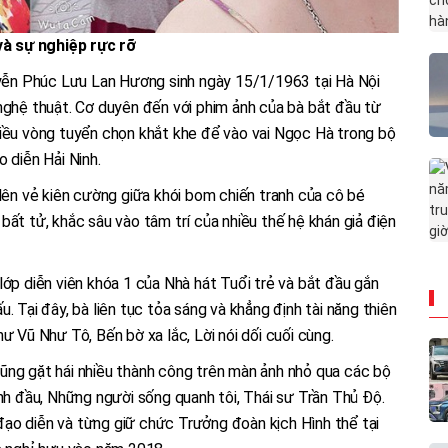
à sự nghiệp rực rỡ
ễn Phúc Lưu Lan Hương sinh ngày 15/1/1963 tại Hà Nội
nghệ thuật. Cơ duyên đến với phim ảnh của bà bắt đầu từ
hiều vòng tuyển chọn khắt khe để vào vai Ngọc Hà trong bộ
 diễn Hải Ninh.
 lên vẻ kiên cường giữa khói bom chiến tranh của cô bé
bất tử, khắc sâu vào tâm trí của nhiều thế hệ khán giả điện
lớp diễn viên khóa 1 của Nhà hát Tuổi trẻ và bắt đầu gắn
. Tại đây, bà liên tục tỏa sáng và khẳng định tài năng thiên
ư Vũ Như Tô, Bến bờ xa lắc, Lời nói dối cuối cùng.
ũng gặt hái nhiều thành công trên màn ảnh nhỏ qua các bộ
ình đầu, Những người sống quanh tôi, Thái sư Trần Thủ Độ.
ạo diễn và từng giữ chức Trưởng đoàn kịch Hình thể tại