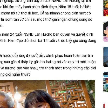
ự nghiệp, đường tình duyên của NSND Lan Hương lại trải
ớc khi tìm thấy hạnh phúc đích thực. Năm 18 tuổi, bà kết
h chớm nở từ thời đi học. Cả hai nhanh chóng đón một cô
lại sớm tan vỡ chỉ sau một thời gian ngắn chung sống do
ẻ.
n, năm 24 tuổi, NSND Lan Hương bén duyên và quyết định
Bình. Nam đạo diễn hơn bà 14 tuổi và lúc bấy giờ cũng đang
ài hước của ông đã sưởi ấm, chinh phục hoàn toàn trái tim
g sau gần 4 thập kỷ gắn bó, hai người vẫn duy trì một cuộc
 và nương tựa vào nhau, trở thành một trong những cặp đôi
ng giới nghệ thuật.