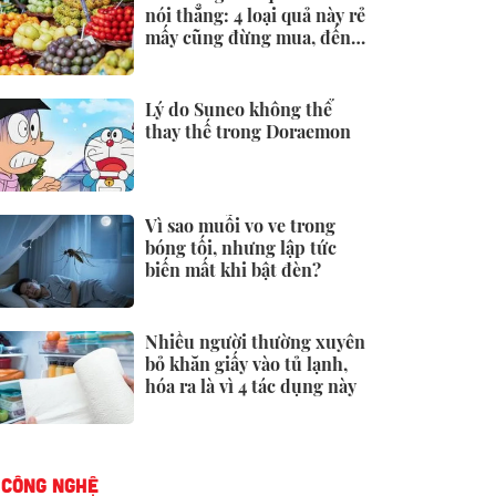
nói thẳng: 4 loại quả này rẻ
mấy cũng đừng mua, đến
người bán còn ngại ăn
Lý do Suneo không thể
thay thế trong Doraemon
Vì sao muỗi vo ve trong
bóng tối, nhưng lập tức
biến mất khi bật đèn?
Nhiều người thường xuyên
bỏ khăn giấy vào tủ lạnh,
hóa ra là vì 4 tác dụng này
CÔNG NGHỆ