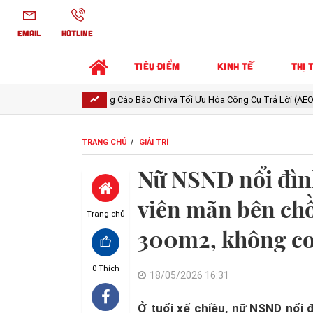
EMAIL
HOTLINE
TIÊU ĐIỂM
KINH TẾ
THỊ 
Thông Cáo Báo Chí và Tối Ưu Hóa Công Cụ Trả Lời (AEO)
Loạt SUV 
TRANG CHỦ
GIẢI TRÍ
Nữ NSND nổi đình
viên mãn bên ch
Trang chủ
300m2, không c
0
Thích
18/05/2026 16:31
Ở tuổi xế chiều, nữ NSND nổi 