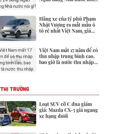
gì?
Hãng xe của tỷ phú Phạm
Nhật Vượng ra mắt mẫu ô
tô rẻ nhất Việt Nam, giá
chưa tới 190 triệu đồng
Việt Nam mất 17 năm để có
thu nhập trung bình cao,
bao giờ là nước thu nhập
cao?
THỊ TRƯỜNG
Loạt SUV cỡ C đua giảm
giá: Mazda CX-5 giá ngang
xe hạng dưới