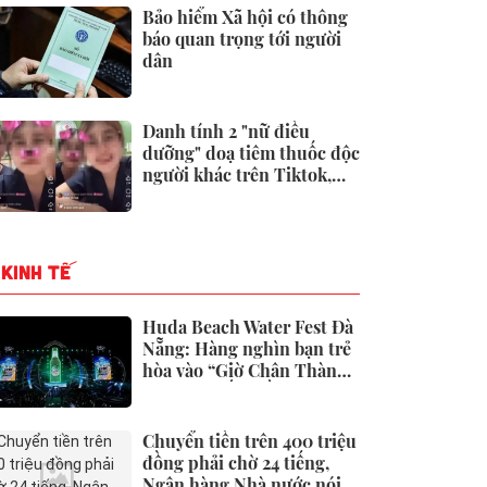
Bảo hiểm Xã hội có thông
báo quan trọng tới người
dân
Danh tính 2 "nữ điều
dưỡng" doạ tiêm thuốc độc
người khác trên Tiktok,
BVĐK Đức Giang đã xử lý
KINH TẾ
Huda Beach Water Fest Đà
Nẵng: Hàng nghìn bạn trẻ
hòa vào “Giờ Chân Thành”
lớn bậc nhất miền Trung
Chuyển tiền trên 400 triệu
đồng phải chờ 24 tiếng,
Ngân hàng Nhà nước nói