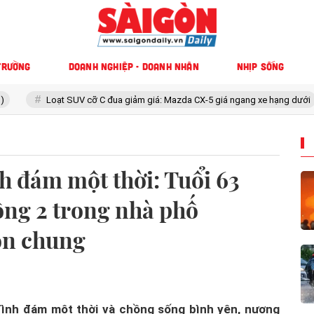
TRƯỜNG
DOANH NGHIỆP - DOANH NHÂN
NHỊP SỐNG
cỡ C đua giảm giá: Mazda CX-5 giá ngang xe hạng dưới
Nhân chứng 
 đám một thời: Tuổi 63
ồng 2 trong nhà phố
on chung
đình đám một thời và chồng sống bình yên, nương