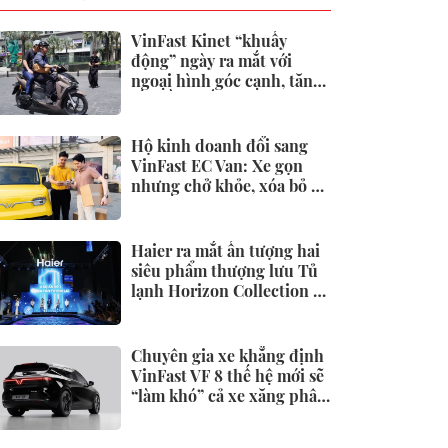
VinFast Kinet “khuấy
động” ngày ra mắt với
ngoại hình góc cạnh, tăng
tốc đầy phấn khích
Hộ kinh doanh đổi sang
VinFast EC Van: Xe gọn
nhưng chở khỏe, xóa bỏ áp
lực tiền xăng
Haier ra mắt ấn tượng hai
siêu phẩm thượng lưu Tủ
lạnh Horizon Collection và
Tivi QD-Miniled
Chuyên gia xe khẳng định
VinFast VF 8 thế hệ mới sẽ
“làm khó” cả xe xăng phân
khúc dưới