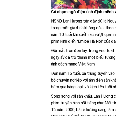
Cú chạm ngõ điện ảnh định mệnh v
NSND Lan Hương tên đầy đủ là Nguy
trong một gia đình không có ai theo 
năm 10 tuổi khi xuất sắc vượt qua n
phim kinh điển "Em bé Hà Nội" của đạo
Đôi mắt tròn đen láy, trong veo toát
ngày ấy đã trở thành một biểu tượng 
ảnh cách mạng Việt Nam.
Đến năm 15 tuổi, bà trúng tuyển vào 
bó chuyên nghiệp với ánh đèn sân khấu
bẩm qua hàng loạt vở kịch tên tuổi nh
Song song với sân khấu, Lan Hương c
phim truyền hình nổi tiếng như Mối t
Từ năm 2000, bà rẽ hướng sang làm đ