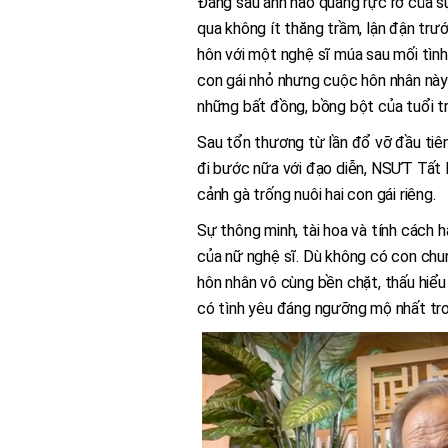
Đằng sau ánh hào quang rực rỡ của s
qua không ít thăng trầm, lận đận trư
hôn với một nghệ sĩ múa sau mối tìn
con gái nhỏ nhưng cuộc hôn nhân này 
những bất đồng, bồng bột của tuổi tr
Sau tổn thương từ lần đổ vỡ đầu tiê
đi bước nữa với đạo diễn, NSƯT Tất 
cảnh gà trống nuôi hai con gái riêng.
Sự thông minh, tài hoa và tính cách h
của nữ nghệ sĩ. Dù không có con chun
hôn nhân vô cùng bền chặt, thấu hiểu
có tình yêu đáng ngưỡng mộ nhất tro