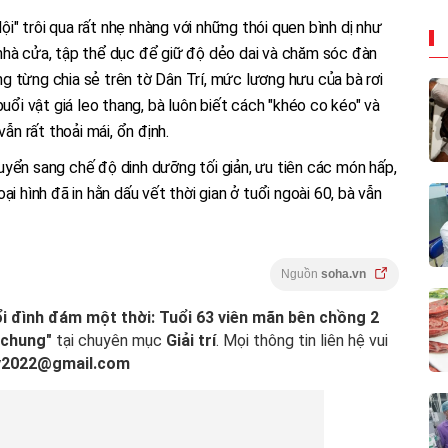
" trôi qua rất nhẹ nhàng với những thói quen bình dị như
nhà cửa, tập thể dục để giữ độ dẻo dai và chăm sóc đàn
 từng chia sẻ trên tờ Dân Trí, mức lương hưu của bà rơi
buổi vật giá leo thang, bà luôn biết cách "khéo co kéo" và
vẫn rất thoải mái, ổn định.
yển sang chế độ dinh dưỡng tối giản, ưu tiên các món hấp,
i hình đã in hằn dấu vết thời gian ở tuổi ngoài 60, bà vẫn
Nguồn
soha.vn
 đình đám một thời: Tuổi 63 viên mãn bên chồng 2
 chung"
tại chuyên mục
Giải trí
. Mọi thông tin liên hệ vui
ly2022@gmail.com