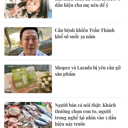
dấu hiệu cha mẹ nên để ý
Căn bệnh khiến Trấn Thành
khổ sở suốt 39 năm
Shopee và Lazada bị yêu cầu gỡ
sản phẩm
Người bán cá nói thật: Khách
thường chọn con to, người
trong nghề lại nhìn vào 5 dấu
hiệu này trước