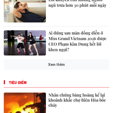
ngủ trưa hơn 30 phút mỗi ngày
Ai đứng sau màn đồng diễn ở
Miss Grand Vietnam 2026 được
CEO Phạm Kim Dung hết lời
khen ngợi?
Xem thêm
TIÊU ĐIỂM
Nhân chứng bàng hoàng kể lại
khoảnh khắc chợ Biên Hòa bốc
cháy