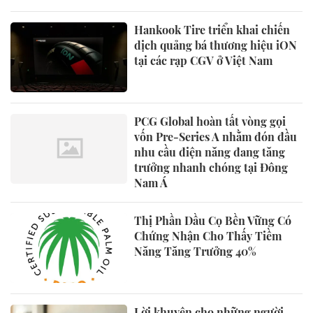
Hankook Tire triển khai chiến
dịch quảng bá thương hiệu iON
tại các rạp CGV ở Việt Nam
PCG Global hoàn tất vòng gọi
vốn Pre-Series A nhằm đón đầu
nhu cầu điện năng đang tăng
trưởng nhanh chóng tại Đông
Nam Á
Thị Phần Dầu Cọ Bền Vững Có
Chứng Nhận Cho Thấy Tiềm
Năng Tăng Trưởng 40%
Lời khuyên cho những người