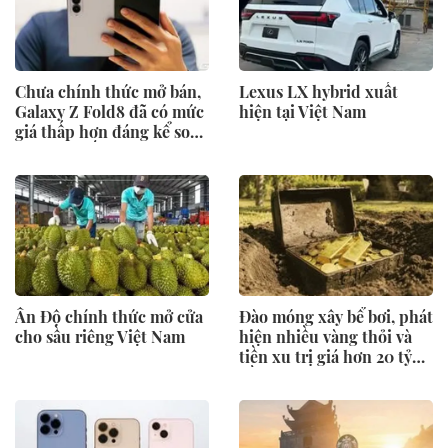
Chưa chính thức mở bán,
Lexus LX hybrid xuất
Galaxy Z Fold8 đã có mức
hiện tại Việt Nam
giá thấp hơn đáng kể so
với niêm yết
Ấn Độ chính thức mở cửa
Đào móng xây bể bơi, phát
cho sầu riêng Việt Nam
hiện nhiều vàng thỏi và
tiền xu trị giá hơn 20 tỷ
đồng