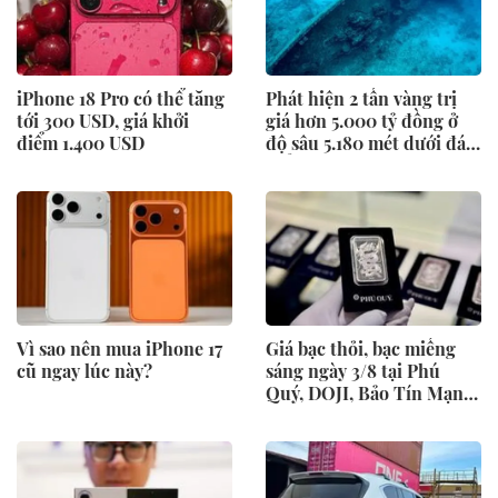
iPhone 18 Pro có thể tăng
Phát hiện 2 tấn vàng trị
tới 300 USD, giá khởi
giá hơn 5.000 tỷ đồng ở
điểm 1.400 USD
độ sâu 5.180 mét dưới đáy
biển
Vì sao nên mua iPhone 17
Giá bạc thỏi, bạc miếng
cũ ngay lúc này?
sáng ngày 3/8 tại Phú
Quý, DOJI, Bảo Tín Mạnh
Hải