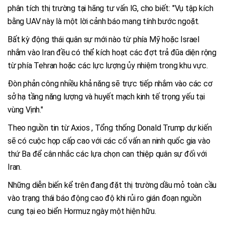
phân tích thị trường tại hãng tư vấn IG, cho biết: "Vụ tập kích
bằng UAV này là một lời cảnh báo mang tính bước ngoặt.
Bất kỳ động thái quân sự mới nào từ phía Mỹ hoặc Israel
nhắm vào Iran đều có thể kích hoạt các đợt trả đũa diện rộng
từ phía Tehran hoặc các lực lượng ủy nhiệm trong khu vực.
Đòn phản công nhiều khả năng sẽ trực tiếp nhắm vào các cơ
sở hạ tầng năng lượng và huyết mạch kinh tế trọng yếu tại
vùng Vịnh."
Theo nguồn tin từ Axios , Tổng thống Donald Trump dự kiến
sẽ có cuộc họp cấp cao với các cố vấn an ninh quốc gia vào
thứ Ba để cân nhắc các lựa chọn can thiệp quân sự đối với
Iran.
Những diễn biến kể trên đang đặt thị trường dầu mỏ toàn cầu
vào trạng thái báo động cao độ khi rủi ro gián đoạn nguồn
cung tại eo biển Hormuz ngày một hiện hữu.