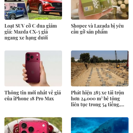
Loạt SUV cỡ C đua giảm
Shopee và Lazada bị yêu
giá: Mazda CX-5 giá
cầu gỡ sản phẩm
ngang xe hạng dưới
Thông tin mới nhất về giá
Phát hiện 285 xe tải trộn
của iPhone 18 Pro Max
hơn 24.000 m³ bê tông
liên tục trong 54 tiếng,
móng của siêu công trình
lộ diện