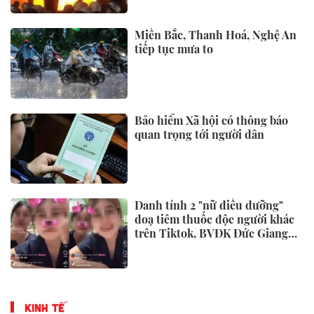
Miền Bắc, Thanh Hoá, Nghệ An
tiếp tục mưa to
Bảo hiểm Xã hội có thông báo
quan trọng tới người dân
Danh tính 2 "nữ điều dưỡng"
doạ tiêm thuốc độc người khác
trên Tiktok, BVĐK Đức Giang
đã xử lý
KINH TẾ