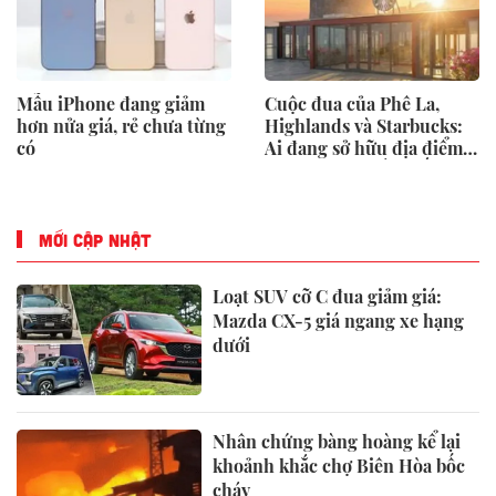
Mẫu iPhone đang giảm
Cuộc đua của Phê La,
hơn nửa giá, rẻ chưa từng
Highlands và Starbucks:
có
Ai đang sở hữu địa điểm
mệnh danh "đắt nhất Việt
Nam"?
MỚI CẬP NHẬT
Loạt SUV cỡ C đua giảm giá:
Mazda CX-5 giá ngang xe hạng
dưới
Nhân chứng bàng hoàng kể lại
khoảnh khắc chợ Biên Hòa bốc
cháy