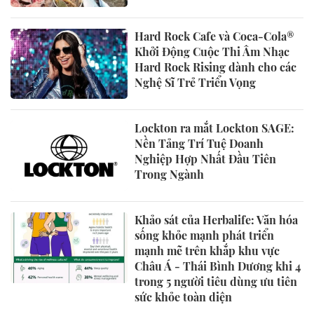
Hard Rock Cafe và Coca-Cola®
Khởi Động Cuộc Thi Âm Nhạc
Hard Rock Rising dành cho các
Nghệ Sĩ Trẻ Triển Vọng
Lockton ra mắt Lockton SAGE:
Nền Tảng Trí Tuệ Doanh
Nghiệp Hợp Nhất Đầu Tiên
Trong Ngành
Khảo sát của Herbalife: Văn hóa
sống khỏe mạnh phát triển
mạnh mẽ trên khắp khu vực
Châu Á - Thái Bình Dương khi 4
trong 5 người tiêu dùng ưu tiên
sức khỏe toàn diện