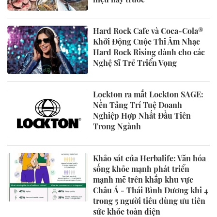
Hard Rock Cafe và Coca-Cola®
Khởi Động Cuộc Thi Âm Nhạc
Hard Rock Rising dành cho các
Nghệ Sĩ Trẻ Triển Vọng
Lockton ra mắt Lockton SAGE:
Nền Tảng Trí Tuệ Doanh
Nghiệp Hợp Nhất Đầu Tiên
Trong Ngành
Khảo sát của Herbalife: Văn hóa
sống khỏe mạnh phát triển
mạnh mẽ trên khắp khu vực
Châu Á - Thái Bình Dương khi 4
trong 5 người tiêu dùng ưu tiên
sức khỏe toàn diện