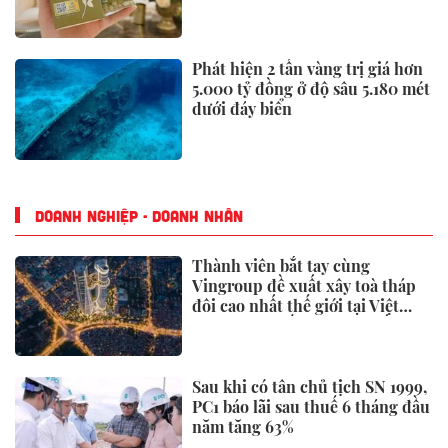
Phát hiện 2 tấn vàng trị giá hơn
5.000 tỷ đồng ở độ sâu 5.180 mét
dưới đáy biển
DOANH NGHIỆP - DOANH NHÂN
Thành viên bắt tay cùng
Vingroup đề xuất xây toà tháp
đôi cao nhất thế giới tại Việt
Nam: Công bố thông tin bất ngờ
Sau khi có tân chủ tịch SN 1999,
PC1 báo lãi sau thuế 6 tháng đầu
năm tăng 63%