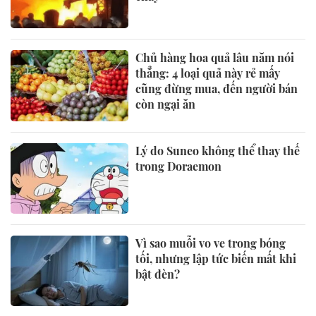
Chủ hàng hoa quả lâu năm nói
thẳng: 4 loại quả này rẻ mấy
cũng đừng mua, đến người bán
còn ngại ăn
Lý do Suneo không thể thay thế
trong Doraemon
Vì sao muỗi vo ve trong bóng
tối, nhưng lập tức biến mất khi
bật đèn?