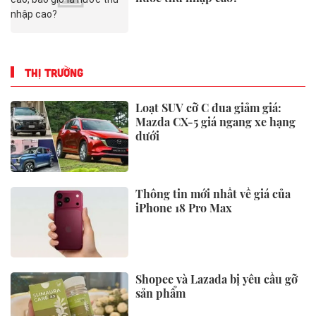
THỊ TRƯỜNG
Loạt SUV cỡ C đua giảm giá:
Mazda CX-5 giá ngang xe hạng
dưới
Thông tin mới nhất về giá của
iPhone 18 Pro Max
Shopee và Lazada bị yêu cầu gỡ
sản phẩm