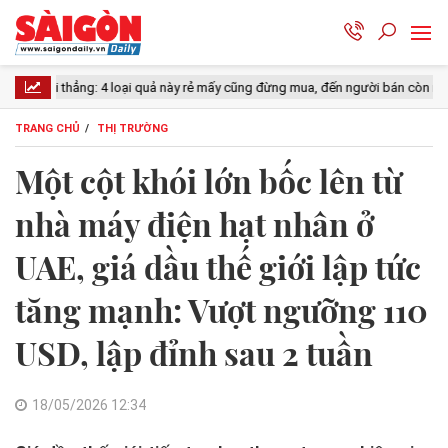
4 loại quả này rẻ mấy cũng đừng mua, đến người bán còn ngại ăn
Lý 
TRANG CHỦ
THỊ TRƯỜNG
Một cột khói lớn bốc lên từ
nhà máy điện hạt nhân ở
UAE, giá dầu thế giới lập tức
tăng mạnh: Vượt ngưỡng 110
USD, lập đỉnh sau 2 tuần
18/05/2026 12:34