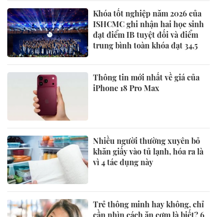
Khóa tốt nghiệp năm 2026 của
ISHCMC ghi nhận hai học sinh
đạt điểm IB tuyệt đối và điểm
trung bình toàn khóa đạt 34,5
Thông tin mới nhất về giá của
iPhone 18 Pro Max
Nhiều người thường xuyên bỏ
khăn giấy vào tủ lạnh, hóa ra là
vì 4 tác dụng này
Trẻ thông minh hay không, chỉ
cần nhìn cách ăn cơm là biết? 6