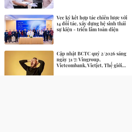
Vec ký kết hợp tác chiến lược với
14 đối tác, xây dựng hệ sinh thái
sự kiện - triển lãm toàn diện
Cập nhật BCTC quý 2/2026 sáng
ngày 31/7: Vingroup,
Vietcombank, Vietjet, Thế giới
di động và loạt ông lớn dồn dập
công bố trước hạn chót
NHỊP SỐNG
Chủ hàng hoa quả lâu năm nói
thẳng: 4 loại quả này rẻ mấy
cũng đừng mua, đến người bán
còn ngại ăn