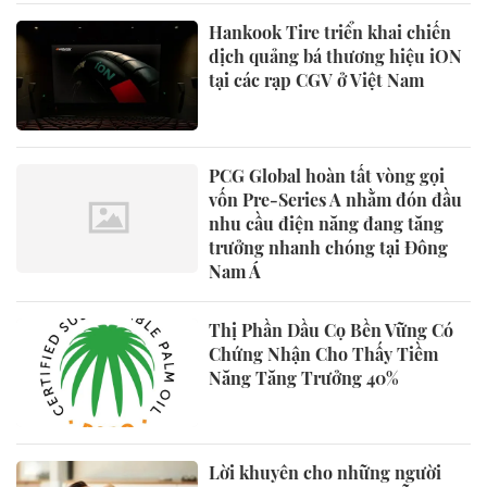
Hankook Tire triển khai chiến
dịch quảng bá thương hiệu iON
tại các rạp CGV ở Việt Nam
PCG Global hoàn tất vòng gọi
vốn Pre-Series A nhằm đón đầu
nhu cầu điện năng đang tăng
trưởng nhanh chóng tại Đông
Nam Á
Thị Phần Dầu Cọ Bền Vững Có
Chứng Nhận Cho Thấy Tiềm
Năng Tăng Trưởng 40%
Lời khuyên cho những người