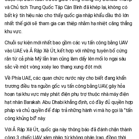
và Chủ tịch Trung Quốc Tập Cận Bình đã khép lại, không có
bất kỳ tín hiệu nào cho thấy quốc gia nhập khẩu dầu thô lớn
nhất thế giới sẽ tham gia can thiệp nhằm hạ nhiệt căng thẳng
khu vực.
Chuỗi sự kiện mới nhất bao gồm các vụ tấn công bằng UAV
vào UAE và Ả Rập Xê Út, kết hợp với những tuyên bố cứng
rắn từ cả phía Mỹ lẫn Iran cũng làm dấy lên mối lo ngại sâu
sắc về một vòng xoáy leo thang xung đột mới.
Về Phía UAE, các quan chức nước này cho biết đang khẩn
trương điều tra nguồn gốc vụ tấn công bằng UAV, gây hỏa
hoạn tại khu vực máy phát điện phụ trợ thuộc nhà máy điện
hạt nhân Barakah. Abu Dhabi khẳng định, có đầy đủ quyền hợp
pháp và chủ quyền để đáp trả những hành vi mà họ gọi là "tấn
công khủng bố" này.
Với Ả Rập Xê Út, quốc gia này thông báo đã đánh chặn thành
công 3 chiếc UAV xâm nhập từ không phận Iraq, đồng thời