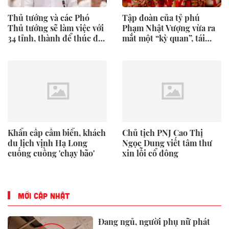
Thủ tướng và các Phó
Tập đoàn của tỷ phú
Thủ tướng sẽ làm việc với
Phạm Nhật Vượng vừa ra
34 tỉnh, thành để thúc đẩy
mắt một “kỳ quan”, tái
tăng trưởng
hiện 4.000 năm lịch sử
của Việt Nam
Khẩn cấp cấm biển, khách
Chủ tịch PNJ Cao Thị
du lịch vịnh Hạ Long
Ngọc Dung viết tâm thư
cuống cuồng 'chạy bão'
xin lỗi cổ đông
MỚI CẬP NHẬT
Đang ngủ, người phụ nữ phát