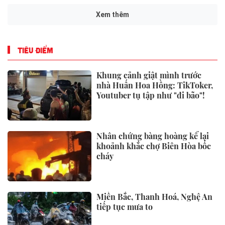
Xem thêm
TIÊU ĐIỂM
Khung cảnh giật mình trước
nhà Huấn Hoa Hồng: TikToker,
Youtuber tụ tập như "đi bão"!
Nhân chứng bàng hoàng kể lại
khoảnh khắc chợ Biên Hòa bốc
cháy
Miền Bắc, Thanh Hoá, Nghệ An
tiếp tục mưa to