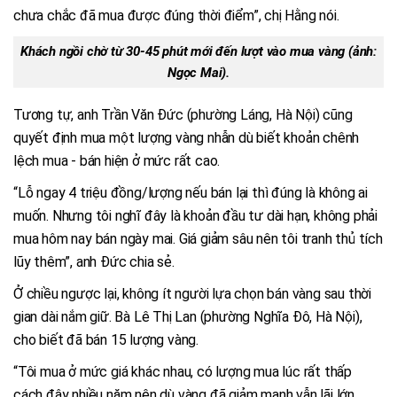
chưa chắc đã mua được đúng thời điểm”, chị Hằng nói.
Khách ngồi chờ từ 30-45 phút mới đến lượt vào mua vàng (ảnh:
Ngọc Mai).
Tương tự, anh Trần Văn Đức (phường Láng, Hà Nội) cũng
quyết định mua một lượng vàng nhẫn dù biết khoản chênh
lệch mua - bán hiện ở mức rất cao.
“Lỗ ngay 4 triệu đồng/lượng nếu bán lại thì đúng là không ai
muốn. Nhưng tôi nghĩ đây là khoản đầu tư dài hạn, không phải
mua hôm nay bán ngày mai. Giá giảm sâu nên tôi tranh thủ tích
lũy thêm”, anh Đức chia sẻ.
Ở chiều ngược lại, không ít người lựa chọn bán vàng sau thời
gian dài nắm giữ. Bà Lê Thị Lan (phường Nghĩa Đô, Hà Nội),
cho biết đã bán 15 lượng vàng.
“Tôi mua ở mức giá khác nhau, có lượng mua lúc rất thấp
cách đây nhiều năm nên dù vàng đã giảm mạnh vẫn lãi lớn.