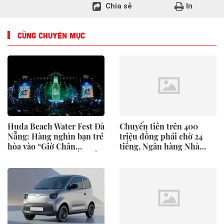
Chia sẻ
In
CÙNG CHUYÊN MỤC
Huda Beach Water Fest Đà
Chuyển tiền trên 400
Nẵng: Hàng nghìn bạn trẻ
triệu đồng phải chờ 24
hòa vào “Giờ Chân
tiếng, Ngân hàng Nhà
Thành” lớn bậc nhất miền
nước nói gì?
Trung