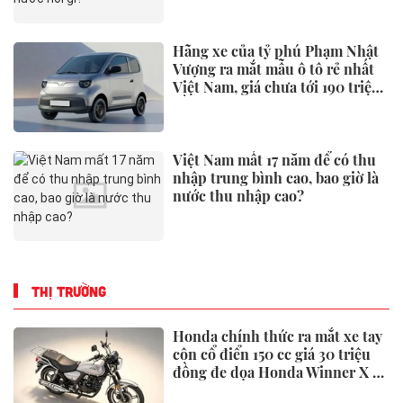
Hãng xe của tỷ phú Phạm Nhật
Vượng ra mắt mẫu ô tô rẻ nhất
Việt Nam, giá chưa tới 190 triệu
đồng
Việt Nam mất 17 năm để có thu
nhập trung bình cao, bao giờ là
nước thu nhập cao?
THỊ TRƯỜNG
Honda chính thức ra mắt xe tay
côn cổ điển 150 cc giá 30 triệu
đồng đe dọa Honda Winner X và
Yamaha Exciter