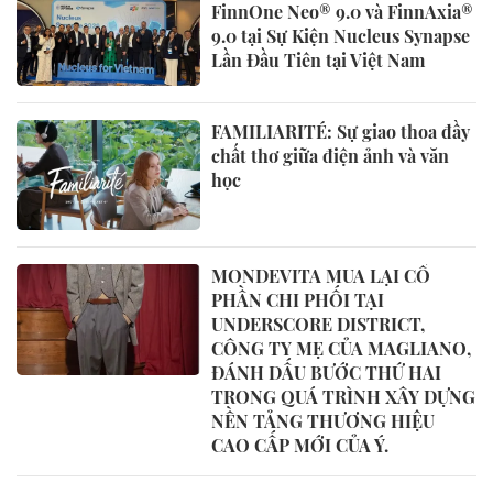
FinnOne Neo® 9.0 và FinnAxia®
9.0 tại Sự Kiện Nucleus Synapse
Lần Đầu Tiên tại Việt Nam
FAMILIARITÉ: Sự giao thoa đầy
chất thơ giữa điện ảnh và văn
học
MONDEVITA MUA LẠI CỔ
PHẦN CHI PHỐI TẠI
UNDERSCORE DISTRICT,
CÔNG TY MẸ CỦA MAGLIANO,
ĐÁNH DẤU BƯỚC THỨ HAI
TRONG QUÁ TRÌNH XÂY DỰNG
NỀN TẢNG THƯƠNG HIỆU
CAO CẤP MỚI CỦA Ý.