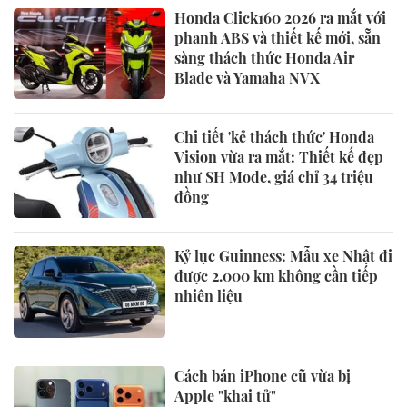
Honda Click160 2026 ra mắt với
phanh ABS và thiết kế mới, sẵn
sàng thách thức Honda Air
Blade và Yamaha NVX
Chi tiết 'kẻ thách thức' Honda
Vision vừa ra mắt: Thiết kế đẹp
như SH Mode, giá chỉ 34 triệu
đồng
Kỷ lục Guinness: Mẫu xe Nhật đi
được 2.000 km không cần tiếp
nhiên liệu
Cách bán iPhone cũ vừa bị
Apple "khai tử"