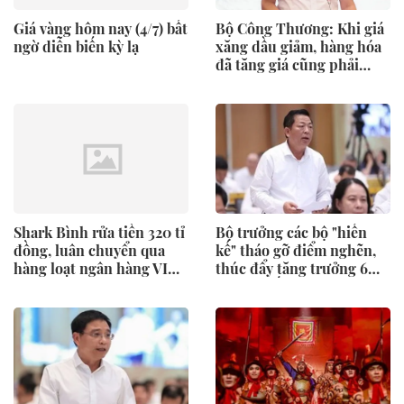
Giá vàng hôm nay (4/7) bất
Bộ Công Thương: Khi giá
ngờ diễn biến kỳ lạ
xăng dầu giảm, hàng hóa
đã tăng giá cũng phải
giảm theo
Shark Bình rửa tiền 320 tỉ
Bộ trưởng các bộ "hiến
đồng, luân chuyển qua
kế" tháo gỡ điểm nghẽn,
hàng loạt ngân hàng VIB,
thúc đẩy tăng trưởng 6
Vietcombank,
tháng cuối năm
Techcombank, Eximbank,
MBbank…