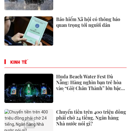
Bảo hiểm Xã hội có thông báo
quan trọng tới người dân
KINH TẾ
Huda Beach Water Fest Đà
Nẵng: Hàng nghìn bạn trẻ hòa
vào “Giờ Chân Thành” lớn bậc
nhất miền Trung
Chuyển tiền trên 400 triệu đồng
phải chờ 24 tiếng, Ngân hàng
Nhà nước nói gì?