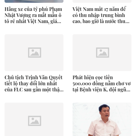
Hãng xe của tỷ phú Phạm
Việt Nam mất 17 năm để
Nhật Vượng ra mắt mẫu ô
có thu nhập trung bình
tô rẻ nhất Việt Nam, giá
cao, bao giờ là nước thu
chưa tới 190 triệu đồng
nhập cao?
Chủ tịch Trịnh Văn Quyết
Phát hiện cọc tiền
tiết lộ thay đổi lớn nhất
500.000 đồng nằm chơ vơ
của FLC sau gần một thập
tại Bệnh viện K, đội ngũ
kỷ
an ninh lập tức xác minh,
rà soát hệ thống camera