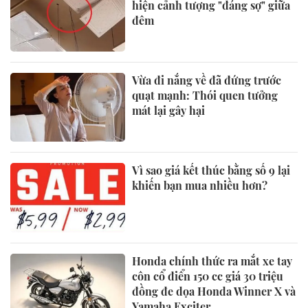
hiện cảnh tượng "đáng sợ" giữa
đêm
Vừa đi nắng về đã đứng trước
quạt mạnh: Thói quen tưởng
mát lại gây hại
Vì sao giá kết thúc bằng số 9 lại
khiến bạn mua nhiều hơn?
Honda chính thức ra mắt xe tay
côn cổ điển 150 cc giá 30 triệu
đồng đe dọa Honda Winner X và
Yamaha Exciter