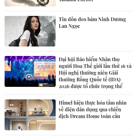
Tin đồn đeo bám Ninh Dương
Lan Ngọc
Đại hội Bảo hiểm Nhân thọ
người Hoa Thế giới lần thứ 16 và
Hội nghị thường niên Giải
thưởng Rồng Quốc tế (IDA)
2026 được tổ chức trọng thể
Himel hiện thực hóa tầm nhìn
về điện dân dụng qua chiến
dịch Dream Home toàn cầu