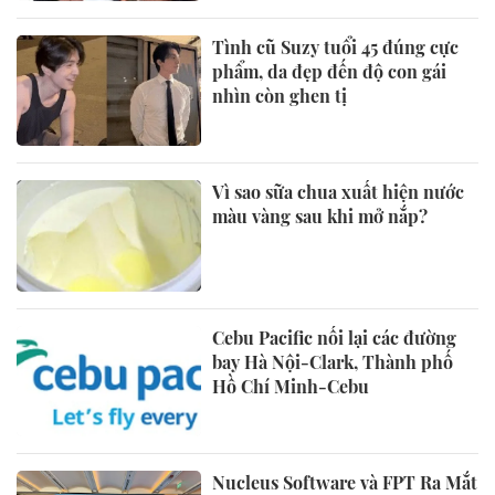
Tình cũ Suzy tuổi 45 đúng cực
phẩm, da đẹp đến độ con gái
nhìn còn ghen tị
Vì sao sữa chua xuất hiện nước
màu vàng sau khi mở nắp?
Cebu Pacific nối lại các đường
bay Hà Nội-Clark, Thành phố
Hồ Chí Minh-Cebu
Nucleus Software và FPT Ra Mắt