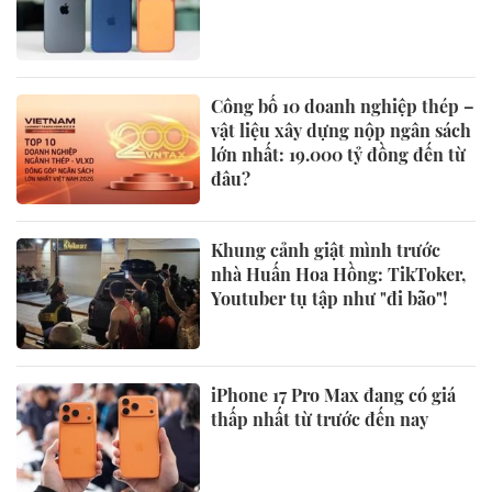
Công bố 10 doanh nghiệp thép –
vật liệu xây dựng nộp ngân sách
lớn nhất: 19.000 tỷ đồng đến từ
đâu?
Khung cảnh giật mình trước
nhà Huấn Hoa Hồng: TikToker,
Youtuber tụ tập như "đi bão"!
iPhone 17 Pro Max đang có giá
thấp nhất từ trước đến nay