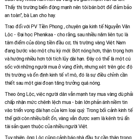
Thấy thị trường biến động mạnh nên tôi bán bớt để đảm bảo
an toàn”, bà Lan cho hay.
Trao đổi với PV Tiền Phong , chuyên gia kinh tế Nguyễn Văn
Lộc - Đại học Phenikaa - cho rằng, sau nhiều năm liên tục là
tâm điểm của dòng tiền đầu cơ, thị trường vàng Việt Nam
đang bước vào một chu kỳ mới: Bớt nóng hơn, thận trọng hơn
và hướng nhiều hơn tới tích lũy dài hạn. Đây có thể là một cú
sốc với những người mua ở vùng đỉnh, nhưng xét trên góc độ
thị trường và ổn định kinh tế vĩ mô, đó là sự điều chỉnh cần
thiết sau một giai đoạn tăng trưởng quá nóng.
Theo ông Lộc, việc người dân vẫn mạnh tay mua vàng dù phải
chấp nhận mức chênh lệch mua - bán lớn phản ánh niềm tin
vào triển vọng dài hạn của kim loại quý. Trong bối cảnh kinh tế
thế giới còn nhiều bất ổn, vàng vẫn được xem là kênh trú ẩn
tài sản quen thuộc của nhiều người Việt.
Tuy nhiên, ông Lộc cũng cảnh báo nhà đầu tư cần thận trọng