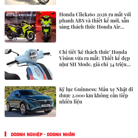
Honda Click160 2026 ra mắt với
phanh ABS và thiết kế mới, sẵn
sàng thách thức Honda Air
Blade và Yamaha NVX
Chi tiết 'kẻ thách thức' Honda
Vision vừa ra mắt: Thiết kế đẹp
như SH Mode, giá chỉ 34 triệu
đồng
Kỷ lục Guinness: Mẫu xe Nhật đi
được 2.000 km không cần tiếp
nhiên liệu
DOANH NGHIỆP - DOANH NHÂN