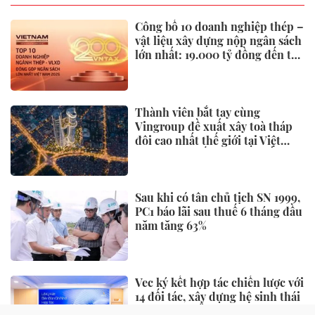
Công bố 10 doanh nghiệp thép –
vật liệu xây dựng nộp ngân sách
lớn nhất: 19.000 tỷ đồng đến từ
đâu?
Thành viên bắt tay cùng
Vingroup đề xuất xây toà tháp
đôi cao nhất thế giới tại Việt
Nam: Công bố thông tin bất ngờ
Sau khi có tân chủ tịch SN 1999,
PC1 báo lãi sau thuế 6 tháng đầu
năm tăng 63%
Vec ký kết hợp tác chiến lược với
14 đối tác, xây dựng hệ sinh thái
sự kiện - triển lãm toàn diện