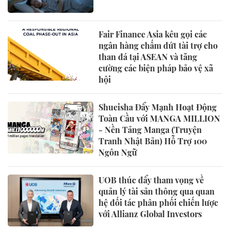
Fair Finance Asia kêu gọi các
ngân hàng chấm dứt tài trợ cho
than đá tại ASEAN và tăng
cường các biện pháp bảo vệ xã
hội
Shueisha Đẩy Mạnh Hoạt Động
Toàn Cầu với MANGA MILLION
- Nền Tảng Manga (Truyện
Tranh Nhật Bản) Hỗ Trợ 100
Ngôn Ngữ
UOB thúc đẩy tham vọng về
quản lý tài sản thông qua quan
hệ đối tác phân phối chiến lược
với Allianz Global Investors