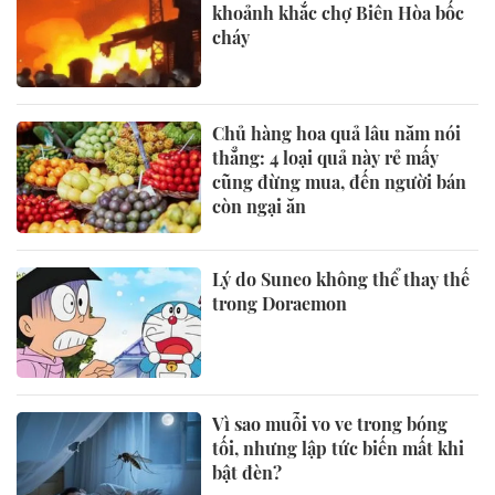
khoảnh khắc chợ Biên Hòa bốc
cháy
Chủ hàng hoa quả lâu năm nói
thẳng: 4 loại quả này rẻ mấy
cũng đừng mua, đến người bán
còn ngại ăn
Lý do Suneo không thể thay thế
trong Doraemon
Vì sao muỗi vo ve trong bóng
tối, nhưng lập tức biến mất khi
bật đèn?