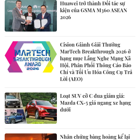
Huawei trở thành Đối tác sự
kiện của GSMA M360 ASEAN
2026
Cision Giành Giải Thưởng
MarTech Breakthrough 2026 ở
hạng mục Lắng Nghe Mạng Xã
Hội, Phân Phối Thông Cáo Báo
Chí và Tối Ưu Hóa Công Cụ Trả
Lời (AEO)
Loạt SUV cỡ C đua giảm giá:
Mazda CX-5 giá ngang xe hạng
dưới
Nhân chứng bàng hoàng kể lại