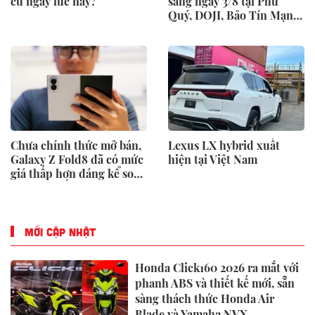
cũ ngay lúc này?
sáng ngày 3/8 tại Phú
Quý, DOJI, Bảo Tín Mạnh
Hải
Chưa chính thức mở bán,
Lexus LX hybrid xuất
Galaxy Z Fold8 đã có mức
hiện tại Việt Nam
giá thấp hơn đáng kể so
với niêm yết
MỚI CẬP NHẬT
Honda Click160 2026 ra mắt với
phanh ABS và thiết kế mới, sẵn
sàng thách thức Honda Air
Blade và Yamaha NVX