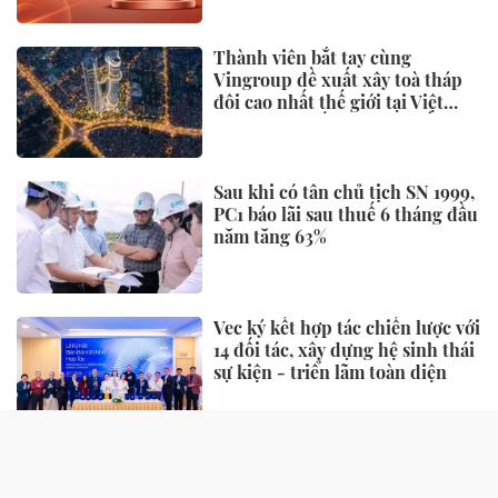
Thành viên bắt tay cùng
Vingroup đề xuất xây toà tháp
đôi cao nhất thế giới tại Việt
Nam: Công bố thông tin bất ngờ
Sau khi có tân chủ tịch SN 1999,
PC1 báo lãi sau thuế 6 tháng đầu
năm tăng 63%
Vec ký kết hợp tác chiến lược với
14 đối tác, xây dựng hệ sinh thái
sự kiện - triển lãm toàn diện
NHỊP SỐNG