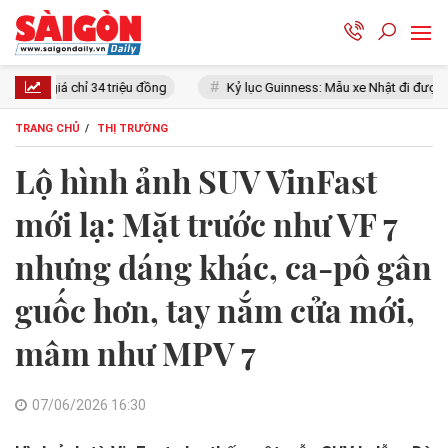
 đồng
Kỷ lục Guinness: Mẫu xe Nhật đi được 2.000 km không cần tiếp 
TRANG CHỦ
THỊ TRƯỜNG
Lộ hình ảnh SUV VinFast
mới lạ: Mặt trước như VF 7
nhưng dáng khác, ca-pô gân
guốc hơn, tay nắm cửa mới,
mâm như MPV 7
07/06/2026 16:30