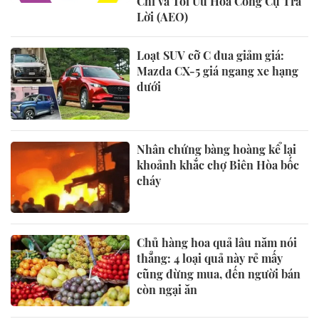
Chí và Tối Ưu Hóa Công Cụ Trả
Lời (AEO)
Loạt SUV cỡ C đua giảm giá:
Mazda CX-5 giá ngang xe hạng
dưới
Nhân chứng bàng hoàng kể lại
khoảnh khắc chợ Biên Hòa bốc
cháy
Chủ hàng hoa quả lâu năm nói
thẳng: 4 loại quả này rẻ mấy
cũng đừng mua, đến người bán
còn ngại ăn