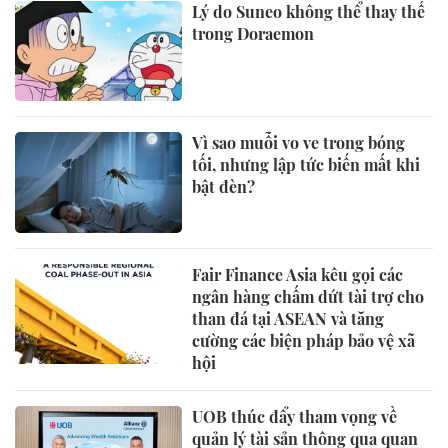
Lý do Suneo không thể thay thế
trong Doraemon
Vì sao muỗi vo ve trong bóng
tối, nhưng lập tức biến mất khi
bật đèn?
Fair Finance Asia kêu gọi các
ngân hàng chấm dứt tài trợ cho
than đá tại ASEAN và tăng
cường các biện pháp bảo vệ xã
hội
UOB thúc đẩy tham vọng về
quản lý tài sản thông qua quan