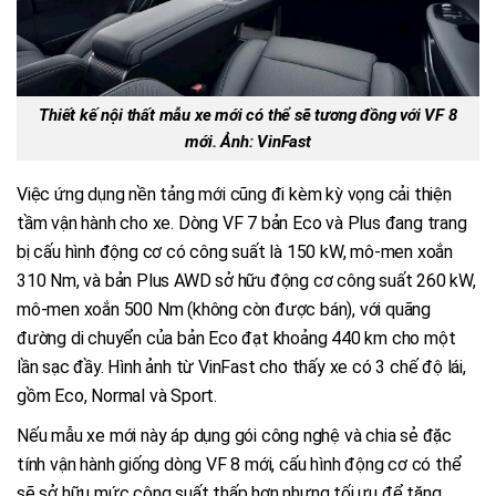
Thiết kế nội thất mẫu xe mới có thể sẽ tương đồng với VF 8
mới. Ảnh: VinFast
Việc ứng dụng nền tảng mới cũng đi kèm kỳ vọng cải thiện
tầm vận hành cho xe. Dòng VF 7 bản Eco và Plus đang trang
bị cấu hình động cơ có công suất là 150 kW, mô-men xoắn
310 Nm, và bản Plus AWD sở hữu động cơ công suất 260 kW,
mô-men xoắn 500 Nm (không còn được bán), với quãng
đường di chuyển của bản Eco đạt khoảng 440 km cho một
lần sạc đầy. Hình ảnh từ VinFast cho thấy xe có 3 chế độ lái,
gồm Eco, Normal và Sport.
Nếu mẫu xe mới này áp dụng gói công nghệ và chia sẻ đặc
tính vận hành giống dòng VF 8 mới, cấu hình động cơ có thể
sẽ sở hữu mức công suất thấp hơn nhưng tối ưu để tăng