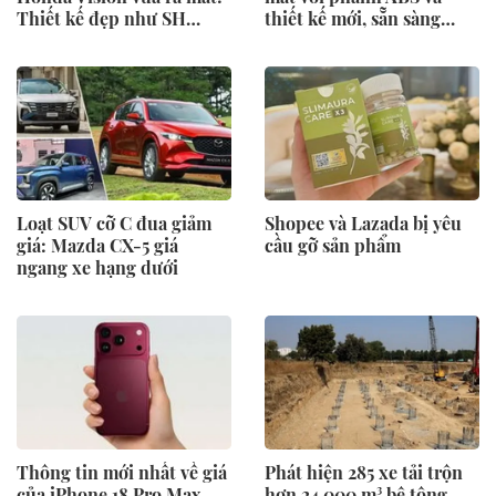
Thiết kế đẹp như SH
thiết kế mới, sẵn sàng
Mode, giá chỉ 34 triệu
thách thức Honda Air
đồng
Blade và Yamaha NVX
Loạt SUV cỡ C đua giảm
Shopee và Lazada bị yêu
giá: Mazda CX-5 giá
cầu gỡ sản phẩm
ngang xe hạng dưới
Thông tin mới nhất về giá
Phát hiện 285 xe tải trộn
của iPhone 18 Pro Max
hơn 24.000 m³ bê tông