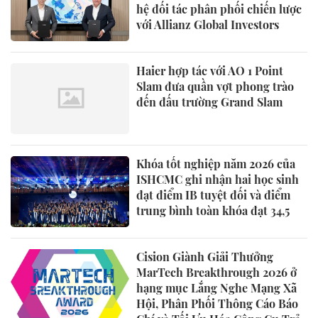
hệ đối tác phân phối chiến lược
với Allianz Global Investors
Haier hợp tác với AO 1 Point
Slam đưa quần vợt phong trào
đến đấu trường Grand Slam
Khóa tốt nghiệp năm 2026 của
ISHCMC ghi nhận hai học sinh
đạt điểm IB tuyệt đối và điểm
trung bình toàn khóa đạt 34,5
Cision Giành Giải Thưởng
MarTech Breakthrough 2026 ở
hạng mục Lắng Nghe Mạng Xã
Hội, Phân Phối Thông Cáo Báo