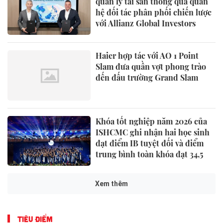
quản lý tài sản thông qua quan
hệ đối tác phân phối chiến lược
với Allianz Global Investors
Haier hợp tác với AO 1 Point
Slam đưa quần vợt phong trào
đến đấu trường Grand Slam
Khóa tốt nghiệp năm 2026 của
ISHCMC ghi nhận hai học sinh
đạt điểm IB tuyệt đối và điểm
trung bình toàn khóa đạt 34,5
Xem thêm
TIÊU ĐIỂM