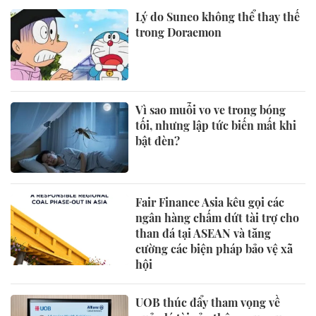
Lý do Suneo không thể thay thế
trong Doraemon
Vì sao muỗi vo ve trong bóng
tối, nhưng lập tức biến mất khi
bật đèn?
Fair Finance Asia kêu gọi các
ngân hàng chấm dứt tài trợ cho
than đá tại ASEAN và tăng
cường các biện pháp bảo vệ xã
hội
UOB thúc đẩy tham vọng về