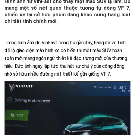
Hình ảnh từ VinFast cho thấy một mẫu SUV lạ lẫm. Dù
mang một số nét quen thuộc tương tự dòng VF 7,
chiếc xe lại sở hữu phom dáng khác cùng hàng loạt
chi tiết tinh chỉnh mới.
Trong hình ảnh do VinFast công bố gần đây, hãng đã vô tình
để lộ giao diện màn hình xe có hiển thị một mẫu SUV hoàn
toàn mới mang ngôn ngữ thiết kế đặc trưng mới của thương
hiệu. Bức ảnh ngay lập tức thu hút sự chú ý của cộng đồng
nhờ sở hữu nhiều đường nét thiết kế gần giống VF 7.