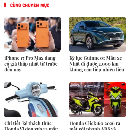
CÙNG CHUYÊN MỤC
iPhone 17 Pro Max đang
Kỷ lục Guinness: Mẫu xe
có giá thấp nhất từ trước
Nhật đi được 2.000 km
đến nay
không cần tiếp nhiên liệu
Chi tiết 'kẻ thách thức'
Honda Click160 2026 ra
Honda Vision vừa ra mắt:
mắt với phanh ABS và