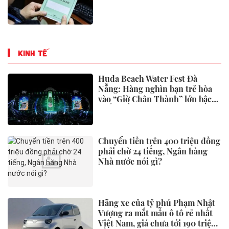
KINH TẾ
Huda Beach Water Fest Đà
Nẵng: Hàng nghìn bạn trẻ hòa
vào “Giờ Chân Thành” lớn bậc
nhất miền Trung
Chuyển tiền trên 400 triệu đồng
phải chờ 24 tiếng, Ngân hàng
Nhà nước nói gì?
Hãng xe của tỷ phú Phạm Nhật
Vượng ra mắt mẫu ô tô rẻ nhất
Việt Nam, giá chưa tới 190 triệu