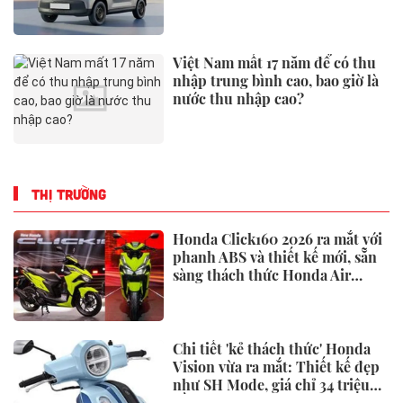
đồng
Việt Nam mất 17 năm để có thu
nhập trung bình cao, bao giờ là
nước thu nhập cao?
THỊ TRƯỜNG
Honda Click160 2026 ra mắt với
phanh ABS và thiết kế mới, sẵn
sàng thách thức Honda Air
Blade và Yamaha NVX
Chi tiết 'kẻ thách thức' Honda
Vision vừa ra mắt: Thiết kế đẹp
như SH Mode, giá chỉ 34 triệu
đồng