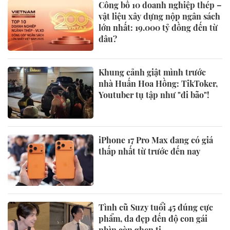
Công bố 10 doanh nghiệp thép –
vật liệu xây dựng nộp ngân sách
lớn nhất: 19.000 tỷ đồng đến từ
đâu?
Khung cảnh giật mình trước
nhà Huấn Hoa Hồng: TikToker,
Youtuber tụ tập như "đi bão"!
iPhone 17 Pro Max đang có giá
thấp nhất từ trước đến nay
Tình cũ Suzy tuổi 45 đúng cực
phẩm, da đẹp đến độ con gái
nhìn còn ghen tị