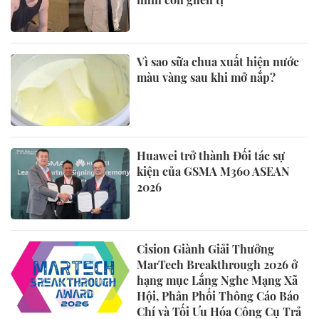
Vì sao sữa chua xuất hiện nước
màu vàng sau khi mở nắp?
Huawei trở thành Đối tác sự
kiện của GSMA M360 ASEAN
2026
Cision Giành Giải Thưởng
MarTech Breakthrough 2026 ở
hạng mục Lắng Nghe Mạng Xã
Hội, Phân Phối Thông Cáo Báo
Chí và Tối Ưu Hóa Công Cụ Trả