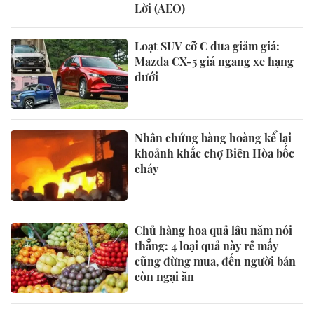
Lời (AEO)
Loạt SUV cỡ C đua giảm giá:
Mazda CX-5 giá ngang xe hạng
dưới
Nhân chứng bàng hoàng kể lại
khoảnh khắc chợ Biên Hòa bốc
cháy
Chủ hàng hoa quả lâu năm nói
thẳng: 4 loại quả này rẻ mấy
cũng đừng mua, đến người bán
còn ngại ăn