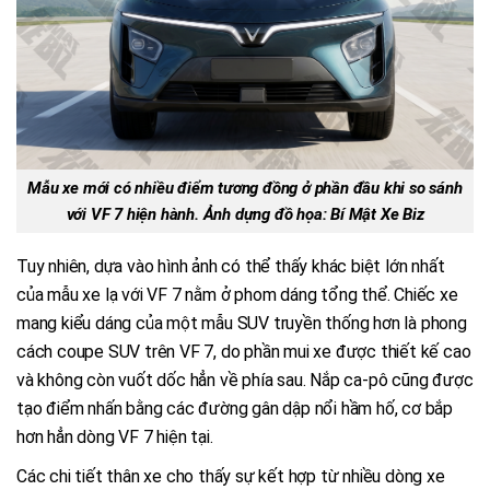
Mẫu xe mới có nhiều điểm tương đồng ở phần đầu khi so sánh
với VF 7 hiện hành. Ảnh dựng đồ họa: Bí Mật Xe Biz
Tuy nhiên, dựa vào hình ảnh có thể thấy khác biệt lớn nhất
của mẫu xe lạ với VF 7 nằm ở phom dáng tổng thể. Chiếc xe
mang kiểu dáng của một mẫu SUV truyền thống hơn là phong
cách coupe SUV trên VF 7, do phần mui xe được thiết kế cao
và không còn vuốt dốc hẳn về phía sau. Nắp ca-pô cũng được
tạo điểm nhấn bằng các đường gân dập nổi hầm hố, cơ bắp
hơn hẳn dòng VF 7 hiện tại.
Các chi tiết thân xe cho thấy sự kết hợp từ nhiều dòng xe