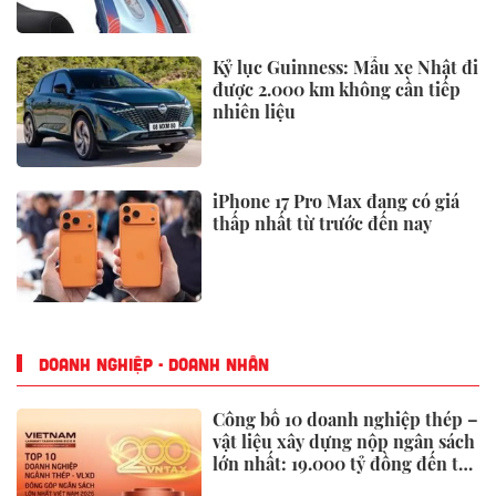
Kỷ lục Guinness: Mẫu xe Nhật đi
được 2.000 km không cần tiếp
nhiên liệu
iPhone 17 Pro Max đang có giá
thấp nhất từ trước đến nay
DOANH NGHIỆP - DOANH NHÂN
Công bố 10 doanh nghiệp thép –
vật liệu xây dựng nộp ngân sách
lớn nhất: 19.000 tỷ đồng đến từ
đâu?