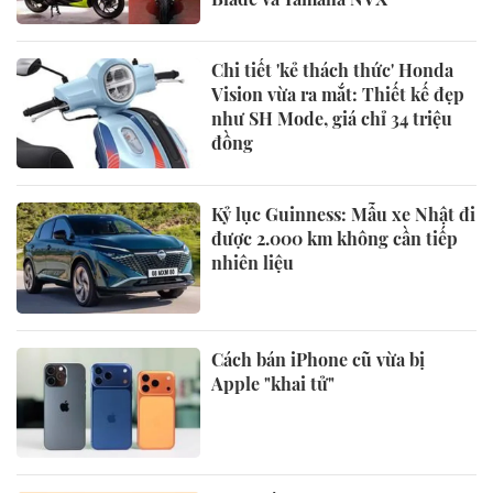
Chi tiết 'kẻ thách thức' Honda
Vision vừa ra mắt: Thiết kế đẹp
như SH Mode, giá chỉ 34 triệu
đồng
Kỷ lục Guinness: Mẫu xe Nhật đi
được 2.000 km không cần tiếp
nhiên liệu
Cách bán iPhone cũ vừa bị
Apple "khai tử"