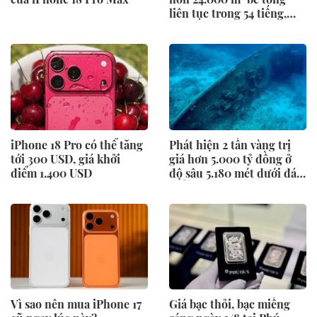
liên tục trong 54 tiếng,
móng của siêu công trình
lộ diện
iPhone 18 Pro có thể tăng
Phát hiện 2 tấn vàng trị
tới 300 USD, giá khởi
giá hơn 5.000 tỷ đồng ở
điểm 1.400 USD
độ sâu 5.180 mét dưới đáy
biển
Vì sao nên mua iPhone 17
Giá bạc thỏi, bạc miếng