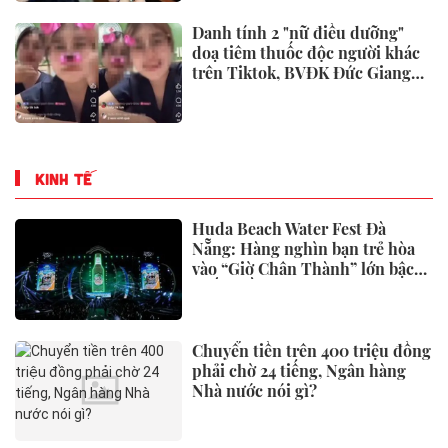
Ai đứng sau màn đồng diễn ở
Miss Grand Vietnam 2026 được
CEO Phạm Kim Dung hết lời
khen ngợi?
Thành viên bắt tay cùng
Vingroup đề xuất xây toà tháp
đôi cao nhất thế giới tại Việt
Nam: Công bố thông tin bất ngờ
Chủ cửa hàng hải sản hơn 20
năm nói thẳng: 5 loại mực cho
không cũng đừng lấy, chỉ người
“dại” mới bỏ tiền mua