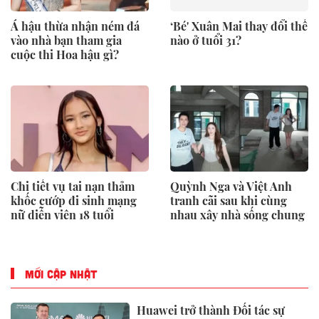
Á hậu thừa nhận ném đá
‘Bé' Xuân Mai thay đổi thế
vào nhà bạn tham gia
nào ở tuổi 31?
cuộc thi Hoa hậu gì?
Chi tiết vụ tai nạn thảm
Quỳnh Nga và Việt Anh
khốc cướp đi sinh mạng
tranh cãi sau khi cùng
nữ diễn viên 18 tuổi
nhau xây nhà sống chung
MỚI CẬP NHẬT
Huawei trở thành Đối tác sự