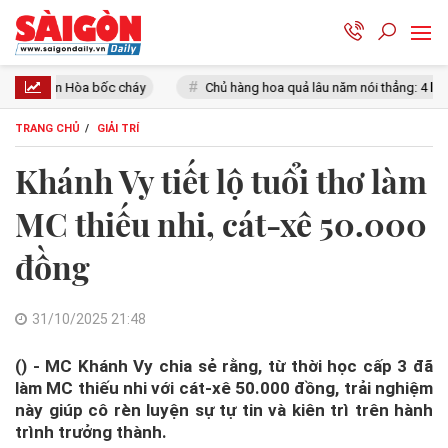
c cháy
Chủ hàng hoa quả lâu năm nói thẳng: 4 loại quả này rẻ mấy c
TRANG CHỦ
GIẢI TRÍ
Khánh Vy tiết lộ tuổi thơ làm
MC thiếu nhi, cát-xê 50.000
đồng
31/10/2025 21:48
() - MC Khánh Vy chia sẻ rằng, từ thời học cấp 3 đã
làm MC thiếu nhi với cát-xê 50.000 đồng, trải nghiệm
này giúp cô rèn luyện sự tự tin và kiên trì trên hành
trình trưởng thành.