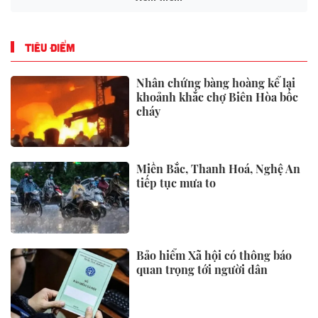
Hankook Tire triển khai chiến
dịch quảng bá thương hiệu iON
tại các rạp CGV ở Việt Nam
PCG Global hoàn tất vòng gọi
vốn Pre-Series A nhằm đón đầu
nhu cầu điện năng đang tăng
trưởng nhanh chóng tại Đông
Nam Á
Thị Phần Dầu Cọ Bền Vững Có
Chứng Nhận Cho Thấy Tiềm
Năng Tăng Trưởng 40%
Lời khuyên cho những người
ngủ trưa hơn 30 phút mỗi ngày