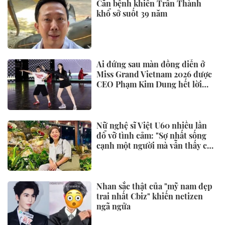
Nhiều người thường xuyên bỏ
khăn giấy vào tủ lạnh, hóa ra là
vì 4 tác dụng này
CÔNG NGHỆ
VinFast Kinet “khuấy động”
ngày ra mắt với ngoại hình góc
cạnh, tăng tốc đầy phấn khích
Hộ kinh doanh đổi sang VinFast
EC Van: Xe gọn nhưng chở khỏe,
xóa bỏ áp lực tiền xăng