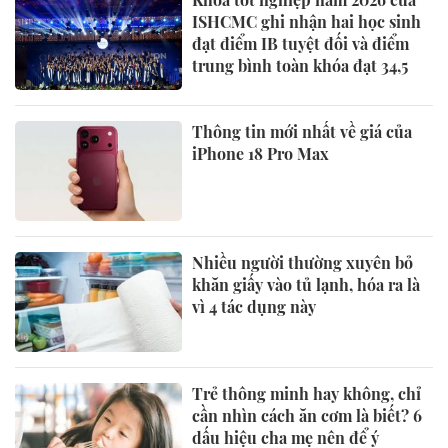
ISHCMC ghi nhận hai học sinh
đạt điểm IB tuyệt đối và điểm
trung bình toàn khóa đạt 34,5
Thông tin mới nhất về giá của
iPhone 18 Pro Max
Nhiều người thường xuyên bỏ
khăn giấy vào tủ lạnh, hóa ra là
vì 4 tác dụng này
Trẻ thông minh hay không, chỉ
cần nhìn cách ăn cơm là biết? 6
dấu hiệu cha mẹ nên để ý