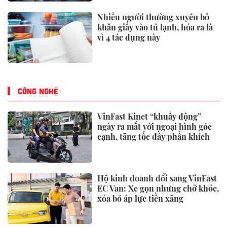
iPhone 18 Pro Max
Shopee và Lazada bị yêu cầu gỡ
sản phẩm
Phát hiện 2 tấn vàng trị giá hơn
5.000 tỷ đồng ở độ sâu 5.180 mét
dưới đáy biển
DOANH NGHIỆP - DOANH NHÂN
Thành viên bắt tay cùng