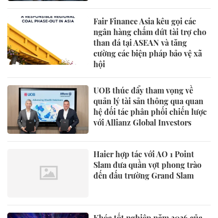
Fair Finance Asia kêu gọi các
ngân hàng chấm dứt tài trợ cho
than đá tại ASEAN và tăng
cường các biện pháp bảo vệ xã
hội
UOB thúc đẩy tham vọng về
quản lý tài sản thông qua quan
hệ đối tác phân phối chiến lược
với Allianz Global Investors
Haier hợp tác với AO 1 Point
Slam đưa quần vợt phong trào
đến đấu trường Grand Slam
Khóa tốt nghiệp năm 2026 của