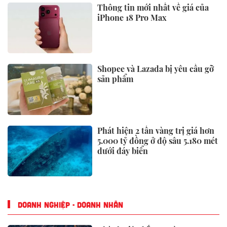
TIÊU ĐIỂM
Nhân chứng bàng hoàng kể lại
khoảnh khắc chợ Biên Hòa bốc
cháy
Miền Bắc, Thanh Hoá, Nghệ An
tiếp tục mưa to
Bảo hiểm Xã hội có thông báo
quan trọng tới người dân