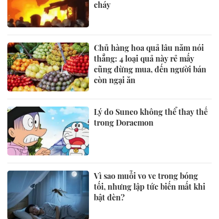
cháy
Chủ hàng hoa quả lâu năm nói
thẳng: 4 loại quả này rẻ mấy
cũng đừng mua, đến người bán
còn ngại ăn
Lý do Suneo không thể thay thế
trong Doraemon
Vì sao muỗi vo ve trong bóng
tối, nhưng lập tức biến mất khi
bật đèn?