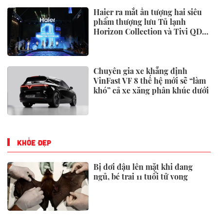
Vingroup đề xuất xây toà tháp
đôi cao nhất thế giới tại Việt
Nam: Công bố thông tin bất ngờ
Sau khi có tân chủ tịch SN 1999,
PC1 báo lãi sau thuế 6 tháng đầu
năm tăng 63%
Vec ký kết hợp tác chiến lược với
14 đối tác, xây dựng hệ sinh thái
sự kiện - triển lãm toàn diện
Cập nhật BCTC quý 2/2026 sáng
ngày 31/7: Vingroup,
Vietcombank, Vietjet, Thế giới
di động và loạt ông lớn dồn dập
công bố trước hạn chót