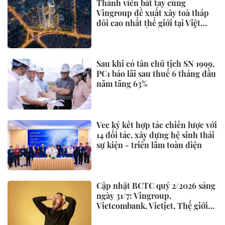
Danh tính 2 "nữ điều dưỡng"
doạ tiêm thuốc độc người khác
trên Tiktok, BVĐK Đức Giang
đã xử lý
KINH TẾ
Huda Beach Water Fest Đà
Nẵng: Hàng nghìn bạn trẻ hòa
vào “Giờ Chân Thành” lớn bậc
nhất miền Trung
Chuyển tiền trên 400 triệu đồng
phải chờ 24 tiếng, Ngân hàng
Nhà nước nói gì?