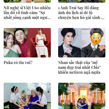
Nữ nghệ sĩ Việt U60 nhiều
1 Anh Trai Say Hi đăng
lần đổ vỡ tình cảm: "Sợ
ảnh du lịch ai dè lộ
nhất sống cạnh một người
chuyện hẹn hò gái xinh ở
mà vẫn thấy cô đơn"
resort
Puka có tin vui?
Nhan sắc thật của "mỹ
nam đẹp trai nhất Cbiz"
khiến netizen ngã ngửa