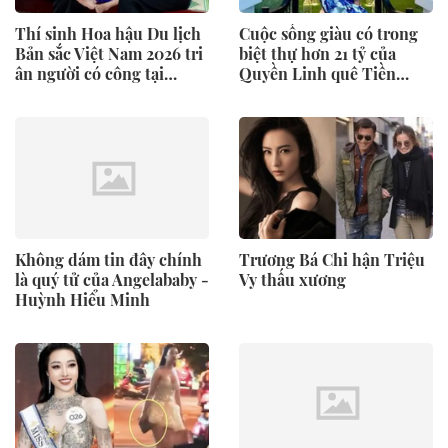
Thí sinh Hoa hậu Du lịch
Cuộc sống giàu có trong
Bản sắc Việt Nam 2026 tri
biệt thự hơn 21 tỷ của
ân người có công tại
Quyền Linh quê Tiền
Quảng Ngãi
Giang, SN 1969
Không dám tin đây chính
Trương Bá Chi hận Triệu
là quý tử của Angelababy -
Vy thấu xương
Huỳnh Hiểu Minh