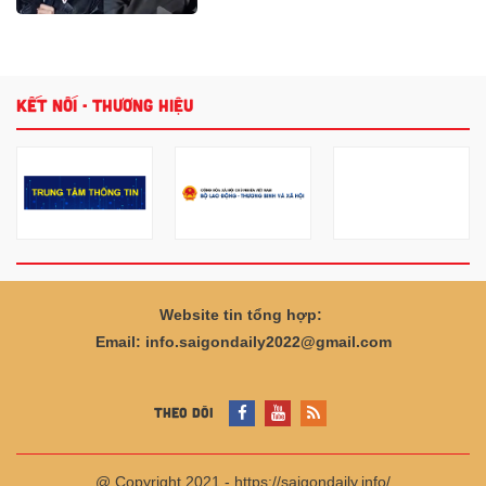
Haier ra mắt ấn tượng hai siêu
phẩm thượng lưu Tủ lạnh
Horizon Collection và Tivi QD-
Miniled
Chuyên gia xe khẳng định
VinFast VF 8 thế hệ mới sẽ “làm
khó” cả xe xăng phân khúc dưới
KHỎE ĐẸP
Bị dơi đậu lên mặt khi đang
ngủ, bé trai 11 tuổi tử vong
Viêm não Nhật Bản chưa có