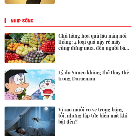
Hãng xe của tỷ phú Phạm Nhật
Vượng ra mắt mẫu ô tô rẻ nhất
Việt Nam, giá chưa tới 190 triệu
đồng
Việt Nam mất 17 năm để có thu
nhập trung bình cao, bao giờ là
nước thu nhập cao?
THỊ TRƯỜNG
Loạt SUV cỡ C đua giảm giá:
Mazda CX-5 giá ngang xe hạng
dưới
Thông tin mới nhất về giá của