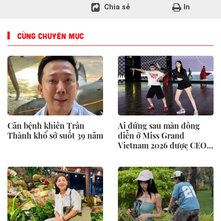
Chia sẻ
In
CÙNG CHUYÊN MỤC
Căn bệnh khiến Trấn
Ai đứng sau màn đồng
Thành khổ sở suốt 39 năm
diễn ở Miss Grand
Vietnam 2026 được CEO
Phạm Kim Dung hết lời
khen ngợi?