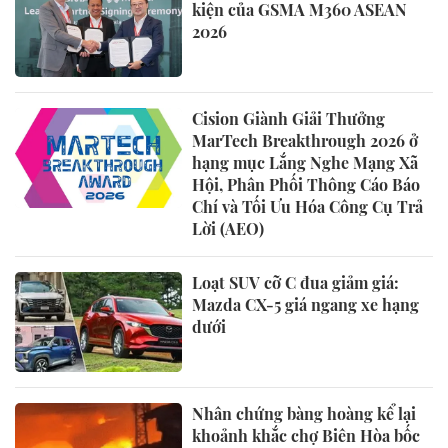
kiện của GSMA M360 ASEAN
2026
Cision Giành Giải Thưởng
MarTech Breakthrough 2026 ở
hạng mục Lắng Nghe Mạng Xã
Hội, Phân Phối Thông Cáo Báo
Chí và Tối Ưu Hóa Công Cụ Trả
Lời (AEO)
Loạt SUV cỡ C đua giảm giá:
Mazda CX-5 giá ngang xe hạng
dưới
Nhân chứng bàng hoàng kể lại
khoảnh khắc chợ Biên Hòa bốc