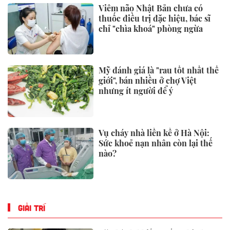
NHỊP SỐNG
Chủ hàng hoa quả lâu năm nói
thẳng: 4 loại quả này rẻ mấy
cũng đừng mua, đến người bán
còn ngại ăn
Lý do Suneo không thể thay thế
trong Doraemon
Vì sao muỗi vo ve trong bóng
tối, nhưng lập tức biến mất khi
bật đèn?