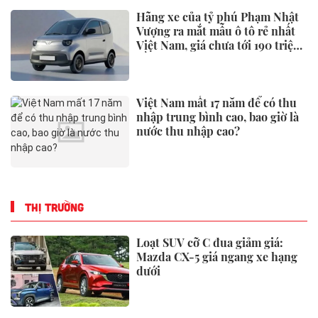
Thanh long đỏ: Loại quả được ví
như "máy quét đường ruột" tự
nhiên, mùa này ăn vừa ngon vừa
hỗ trợ tiêu hóa
Từ giờ đến cuối năm Bính Ngọ
2026 có 3 con giáp đã vượt qua
khó khăn, tài vận mỗi ngày một
rực rỡ hơn
Mintoak thâu tóm công ty công
nghệ tài chính ICC Loyalty có
trụ sở tại Trung Đông
Xem thêm