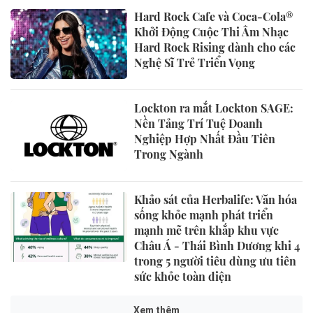
Hard Rock Cafe và Coca-Cola®
Khởi Động Cuộc Thi Âm Nhạc
Hard Rock Rising dành cho các
Nghệ Sĩ Trẻ Triển Vọng
Lockton ra mắt Lockton SAGE:
Nền Tảng Trí Tuệ Doanh
Nghiệp Hợp Nhất Đầu Tiên
Trong Ngành
Khảo sát của Herbalife: Văn hóa
sống khỏe mạnh phát triển
mạnh mẽ trên khắp khu vực
Châu Á - Thái Bình Dương khi 4
trong 5 người tiêu dùng ưu tiên
sức khỏe toàn diện