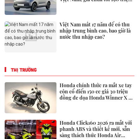
đồng
Việt Nam mất 17 năm để có thu
nhập trung bình cao, bao giờ là
nước thu nhập cao?
THỊ TRƯỜNG
Honda chính thức ra mắt xe tay
côn cổ điển 150 cc giá 30 triệu
đồng đe dọa Honda Winner X và
Yamaha Exciter
Honda Click160 2026 ra mắt với
phanh ABS và thiết kế mới, sẵn
sàng thách thức Honda Air