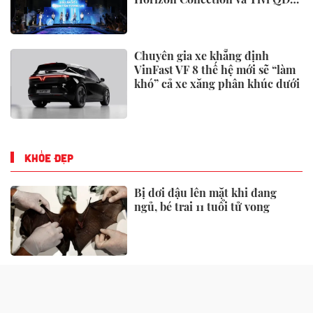
Miniled
Chuyên gia xe khẳng định
VinFast VF 8 thế hệ mới sẽ “làm
khó” cả xe xăng phân khúc dưới
KHỎE ĐẸP
Bị dơi đậu lên mặt khi đang
ngủ, bé trai 11 tuổi tử vong
Viêm não Nhật Bản chưa có
thuốc điều trị đặc hiệu, bác sĩ
chỉ "chìa khoá" phòng ngừa