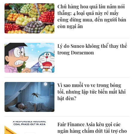
Chủ hàng hoa quả lâu năm nói
thẳng: 4 loại quả này rẻ mấy
cũng đừng mua, đến người bán
còn ngại ăn
Lý do Suneo không thể thay thế
trong Doraemon
Vì sao muỗi vo ve trong bóng
tối, nhưng lập tức biến mất khi
bật đèn?
Fair Finance Asia kêu gọi các
ngân hàng chấm dứt tài trợ cho