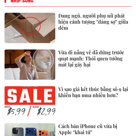
NHỊP SỐNG
Đang ngủ, người phụ nữ phát
hiện cảnh tượng "đáng sợ" giữa
đêm
Vừa đi nắng về đã đứng trước
quạt mạnh: Thói quen tưởng
mát lại gây hại
Vì sao giá kết thúc bằng số 9 lại
khiến bạn mua nhiều hơn?
Cách bán iPhone cũ vừa bị
Apple "khai tử"