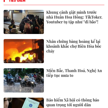
TIÊU ĐIỂM
Khung cảnh giật mình trước
nhà Huấn Hoa Hồng: TikToker,
Youtuber tụ tập như "đi bão"!
Nhân chứng bàng hoàng kể lại
khoảnh khắc chợ Biên Hòa bốc
cháy
Miền Bắc, Thanh Hoá, Nghệ An
tiếp tục mưa to
Bảo hiểm Xã hội có thông báo
quan trọng tới người dân