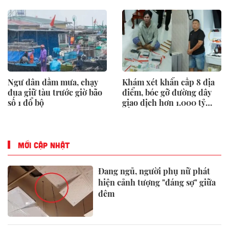
Ngư dân dầm mưa, chạy
Khám xét khẩn cấp 8 địa
đua giữ tàu trước giờ bão
điểm, bóc gỡ đường dây
số 1 đổ bộ
giao dịch hơn 1.000 tỷ
đồng
MỚI CẬP NHẬT
Đang ngủ, người phụ nữ phát
hiện cảnh tượng "đáng sợ" giữa
đêm