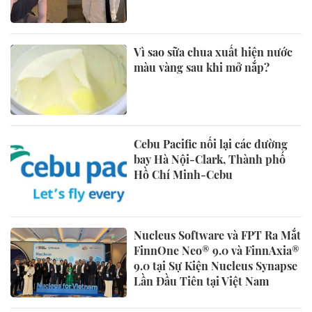
Vì sao sữa chua xuất hiện nước
màu vàng sau khi mở nắp?
Cebu Pacific nối lại các đường
bay Hà Nội-Clark, Thành phố
Hồ Chí Minh-Cebu
Nucleus Software và FPT Ra Mắt
FinnOne Neo® 9.0 và FinnAxia®
9.0 tại Sự Kiện Nucleus Synapse
Lần Đầu Tiên tại Việt Nam