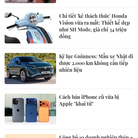
Chi tiết 'kẻ thách thức' Honda
Vision vừa ra mắt: Thiết kế đẹp
như SH Mode, giá chỉ 34 triệu
đồng
Kỷ lục Guinness: Mẫu xe Nhật đi
được 2.000 km không cần tiếp
nhiên liệu
Cách bán iPhone cũ vừa bị
Apple "khai tử"
Công bố 10 doanh nghiệp thép –