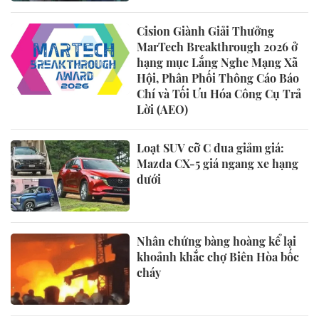
Cision Giành Giải Thưởng
MarTech Breakthrough 2026 ở
hạng mục Lắng Nghe Mạng Xã
Hội, Phân Phối Thông Cáo Báo
Chí và Tối Ưu Hóa Công Cụ Trả
Lời (AEO)
Loạt SUV cỡ C đua giảm giá:
Mazda CX-5 giá ngang xe hạng
dưới
Nhân chứng bàng hoàng kể lại
khoảnh khắc chợ Biên Hòa bốc
cháy