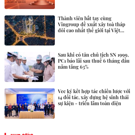
Thành viên bắt tay cùng
Vingroup đề xuất xây toà tháp
đôi cao nhất thế giới tại Việt
Nam: Công bố thông tin bất ngờ
Sau khi có tân chủ tịch SN 1999,
PC1 báo lãi sau thuế 6 tháng đầu
năm tăng 63%
Vec ký kết hợp tác chiến lược với
14 đối tác, xây dựng hệ sinh thái
sự kiện - triển lãm toàn diện