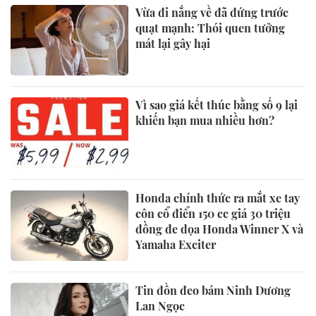
Vừa đi nắng về đã đứng trước
quạt mạnh: Thói quen tưởng
mát lại gây hại
Vì sao giá kết thúc bằng số 9 lại
khiến bạn mua nhiều hơn?
Honda chính thức ra mắt xe tay
côn cổ điển 150 cc giá 30 triệu
đồng đe dọa Honda Winner X và
Yamaha Exciter
Tin đồn đeo bám Ninh Dương
Lan Ngọc