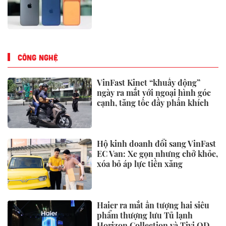
CÔNG NGHỆ
VinFast Kinet “khuấy động”
ngày ra mắt với ngoại hình góc
cạnh, tăng tốc đầy phấn khích
Hộ kinh doanh đổi sang VinFast
EC Van: Xe gọn nhưng chở khỏe,
xóa bỏ áp lực tiền xăng
Haier ra mắt ấn tượng hai siêu
phẩm thượng lưu Tủ lạnh
Horizon Collection và Tivi QD-