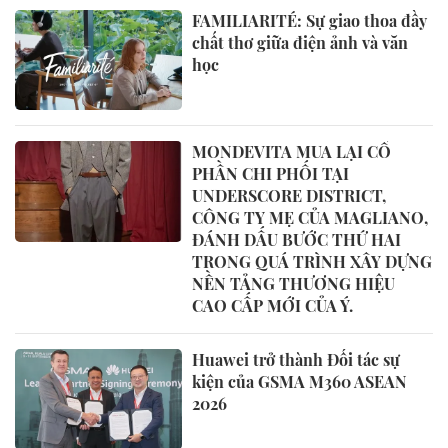
FAMILIARITÉ: Sự giao thoa đầy
chất thơ giữa điện ảnh và văn
học
MONDEVITA MUA LẠI CỔ
PHẦN CHI PHỐI TẠI
UNDERSCORE DISTRICT,
CÔNG TY MẸ CỦA MAGLIANO,
ĐÁNH DẤU BƯỚC THỨ HAI
TRONG QUÁ TRÌNH XÂY DỰNG
NỀN TẢNG THƯƠNG HIỆU
CAO CẤP MỚI CỦA Ý.
Huawei trở thành Đối tác sự
kiện của GSMA M360 ASEAN
2026