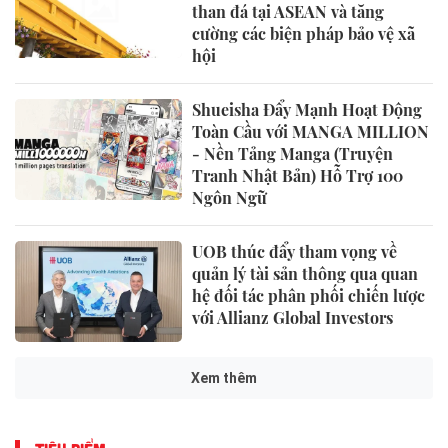
than đá tại ASEAN và tăng
cường các biện pháp bảo vệ xã
hội
Shueisha Đẩy Mạnh Hoạt Động
Toàn Cầu với MANGA MILLION
- Nền Tảng Manga (Truyện
Tranh Nhật Bản) Hỗ Trợ 100
Ngôn Ngữ
UOB thúc đẩy tham vọng về
quản lý tài sản thông qua quan
hệ đối tác phân phối chiến lược
với Allianz Global Investors
Xem thêm