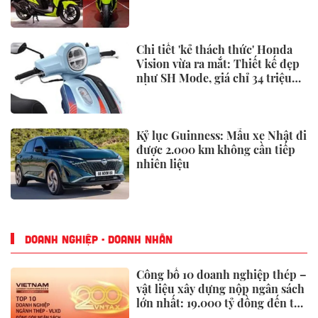
Blade và Yamaha NVX
Chi tiết 'kẻ thách thức' Honda
Vision vừa ra mắt: Thiết kế đẹp
như SH Mode, giá chỉ 34 triệu
đồng
Kỷ lục Guinness: Mẫu xe Nhật đi
được 2.000 km không cần tiếp
nhiên liệu
DOANH NGHIỆP - DOANH NHÂN
Công bố 10 doanh nghiệp thép –
vật liệu xây dựng nộp ngân sách
lớn nhất: 19.000 tỷ đồng đến từ
đâu?