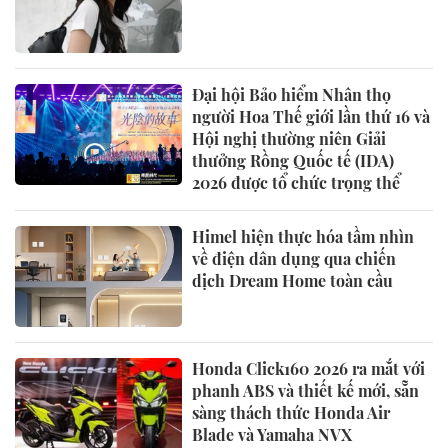
Đại hội Bảo hiểm Nhân thọ
người Hoa Thế giới lần thứ 16 và
Hội nghị thường niên Giải
thưởng Rồng Quốc tế (IDA)
2026 được tổ chức trọng thể
Himel hiện thực hóa tầm nhìn
về điện dân dụng qua chiến
dịch Dream Home toàn cầu
Honda Click160 2026 ra mắt với
phanh ABS và thiết kế mới, sẵn
sàng thách thức Honda Air
Blade và Yamaha NVX