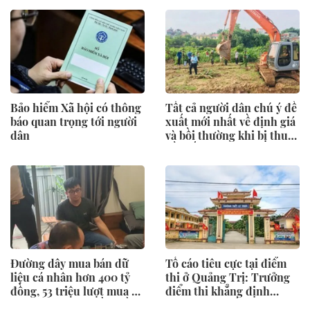
đã xử lý
Bảo hiểm Xã hội có thông
Tất cả người dân chú ý đề
báo quan trọng tới người
xuất mới nhất về định giá
dân
và bồi thường khi bị thu
hồi đất
Đường dây mua bán dữ
Tố cáo tiêu cực tại điểm
liệu cá nhân hơn 400 tỷ
thi ở Quảng Trị: Trưởng
đồng, 53 triệu lượt mua do
điểm thi khẳng định
Đào Quang Huy cầm đầu
không có gì bất thường