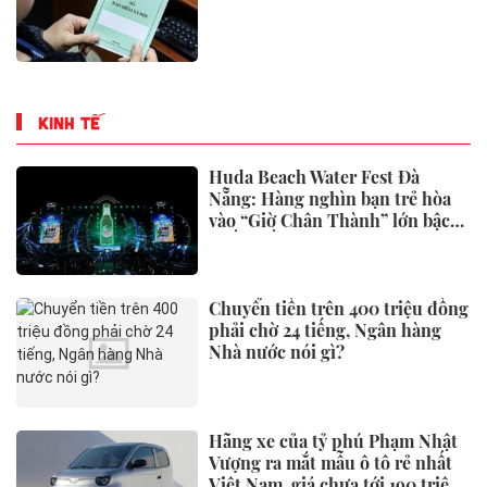
KINH TẾ
Huda Beach Water Fest Đà
Nẵng: Hàng nghìn bạn trẻ hòa
vào “Giờ Chân Thành” lớn bậc
nhất miền Trung
Chuyển tiền trên 400 triệu đồng
phải chờ 24 tiếng, Ngân hàng
Nhà nước nói gì?
Hãng xe của tỷ phú Phạm Nhật
Vượng ra mắt mẫu ô tô rẻ nhất
Việt Nam, giá chưa tới 190 triệu