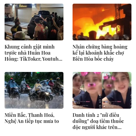
Khung cảnh giật mình
Nhân chứng bàng hoàng
trước nhà Huấn Hoa
kể lại khoảnh khắc chợ
Hồng: TikToker, Youtuber
Biên Hòa bốc cháy
tụ tập như "đi bão"!
Miền Bắc, Thanh Hoá,
Danh tính 2 "nữ điều
Nghệ An tiếp tục mưa to
dưỡng" doạ tiêm thuốc
độc người khác trên
Tiktok, BVĐK Đức Giang