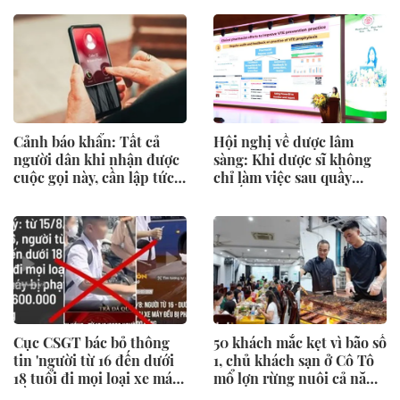
Cảnh báo khẩn: Tất cả
Hội nghị về dược lâm
người dân khi nhận được
sàng: Khi dược sĩ không
cuộc gọi này, cần lập tức
chỉ làm việc sau quầy
dập máy
thuốc
Cục CSGT bác bỏ thông
50 khách mắc kẹt vì bão số
tin 'người từ 16 đến dưới
1, chủ khách sạn ở Cô Tô
18 tuổi đi mọi loại xe máy
mổ lợn rừng nuôi cả năm
đều bị phạt'
làm tiệc đãi