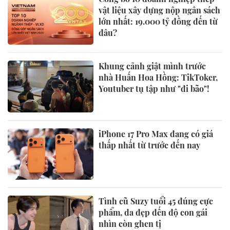
vật liệu xây dựng nộp ngân sách
lớn nhất: 19.000 tỷ đồng đến từ
đâu?
Khung cảnh giật mình trước
nhà Huấn Hoa Hồng: TikToker,
Youtuber tụ tập như "đi bão"!
iPhone 17 Pro Max đang có giá
thấp nhất từ trước đến nay
Tình cũ Suzy tuổi 45 đúng cực
phẩm, da đẹp đến độ con gái
nhìn còn ghen tị