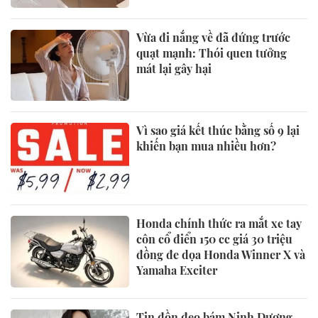
Vừa đi nắng về đã đứng trước
quạt mạnh: Thói quen tưởng
mát lại gây hại
Vì sao giá kết thúc bằng số 9 lại
khiến bạn mua nhiều hơn?
Honda chính thức ra mắt xe tay
côn cổ điển 150 cc giá 30 triệu
đồng đe dọa Honda Winner X và
Yamaha Exciter
Tin đồn đeo bám Ninh Dương