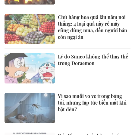
Chủ hàng hoa quả lâu năm nói
thẳng: 4 loại quả này rẻ mấy
cũng đừng mua, đến người bán
còn ngại ăn
Lý do Suneo không thể thay thế
trong Doraemon
Vì sao muỗi vo ve trong bóng
tối, nhưng lập tức biến mất khi
bật đèn?