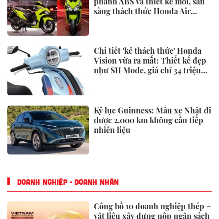
phanh ABS và thiết kế mới, sẵn
sàng thách thức Honda Air
Blade và Yamaha NVX
Chi tiết 'kẻ thách thức' Honda
Vision vừa ra mắt: Thiết kế đẹp
như SH Mode, giá chỉ 34 triệu
đồng
Kỷ lục Guinness: Mẫu xe Nhật đi
được 2.000 km không cần tiếp
nhiên liệu
DOANH NGHIỆP - DOANH NHÂN
Công bố 10 doanh nghiệp thép –
vật liệu xây dựng nộp ngân sách