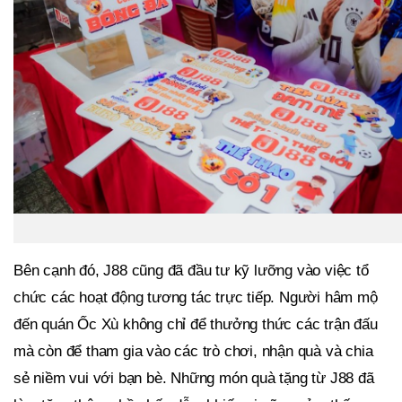
Bên cạnh đó, J88 cũng đã đầu tư kỹ lưỡng vào việc tổ
chức các hoạt động tương tác trực tiếp. Người hâm mộ
đến quán Ốc Xù không chỉ để thưởng thức các trận đấu
mà còn để tham gia vào các trò chơi, nhận quà và chia
sẻ niềm vui với bạn bè. Những món quà tặng từ J88 đã