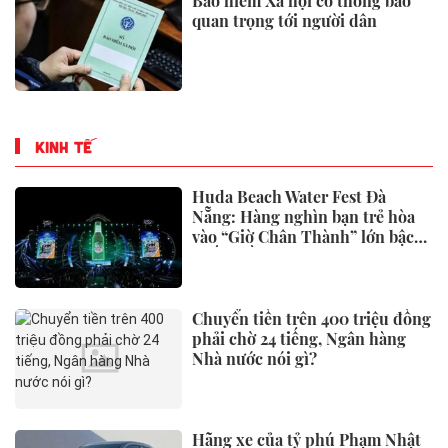
Bảo hiểm Xã hội có thông báo
quan trọng tới người dân
KINH TẾ
Huda Beach Water Fest Đà
Nẵng: Hàng nghìn bạn trẻ hòa
vào “Giờ Chân Thành” lớn bậc
nhất miền Trung
Chuyển tiền trên 400 triệu đồng
phải chờ 24 tiếng, Ngân hàng
Nhà nước nói gì?
Hãng xe của tỷ phú Phạm Nhật