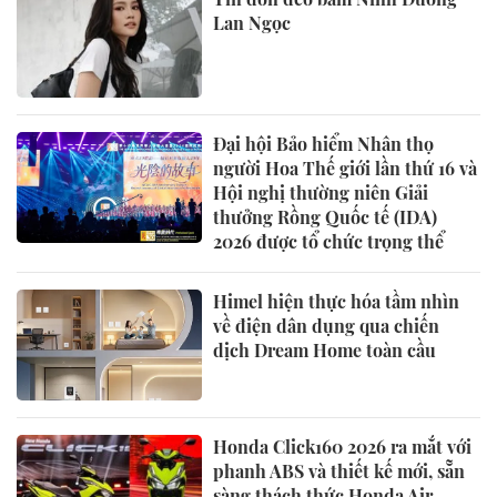
Lan Ngọc
Đại hội Bảo hiểm Nhân thọ
người Hoa Thế giới lần thứ 16 và
Hội nghị thường niên Giải
thưởng Rồng Quốc tế (IDA)
2026 được tổ chức trọng thể
Himel hiện thực hóa tầm nhìn
về điện dân dụng qua chiến
dịch Dream Home toàn cầu
Honda Click160 2026 ra mắt với
phanh ABS và thiết kế mới, sẵn
sàng thách thức Honda Air