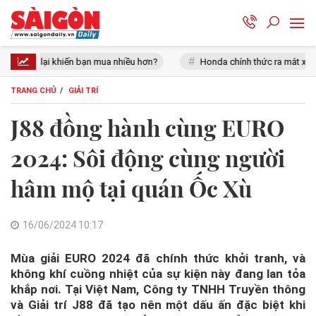
n mua nhiều hơn?
Honda chính thức ra mắt xe tay côn cổ điển 150 cc 
TRANG CHỦ
GIẢI TRÍ
J88 đồng hành cùng EURO
2024: Sôi động cùng người
hâm mộ tại quán Ốc Xù
16/06/2024 10:17
Mùa giải EURO 2024 đã chính thức khởi tranh, và
không khí cuồng nhiệt của sự kiện này đang lan tỏa
khắp nơi. Tại Việt Nam, Công ty TNHH Truyền thông
và Giải trí J88 đã tạo nên một dấu ấn đặc biệt khi