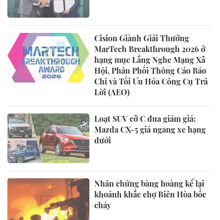
Cision Giành Giải Thưởng
MarTech Breakthrough 2026 ở
hạng mục Lắng Nghe Mạng Xã
Hội, Phân Phối Thông Cáo Báo
Chí và Tối Ưu Hóa Công Cụ Trả
Lời (AEO)
Loạt SUV cỡ C đua giảm giá:
Mazda CX-5 giá ngang xe hạng
dưới
Nhân chứng bàng hoàng kể lại
khoảnh khắc chợ Biên Hòa bốc
cháy