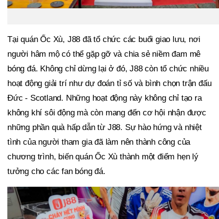
Tại quán Ốc Xù, J88 đã tổ chức các buổi giao lưu, nơi
người hâm mộ có thể gặp gỡ và chia sẻ niềm đam mê
bóng đá. Không chỉ dừng lại ở đó, J88 còn tổ chức nhiều
hoạt động giải trí như dự đoán tỉ số và bình chọn trận đấu
Đức - Scotland. Những hoạt động này không chỉ tạo ra
không khí sôi động mà còn mang đến cơ hội nhận được
những phần quà hấp dẫn từ J88. Sự hào hứng và nhiệt
tình của người tham gia đã làm nên thành công của
chương trình, biến quán Ốc Xù thành một điểm hẹn lý
tưởng cho các fan bóng đá.