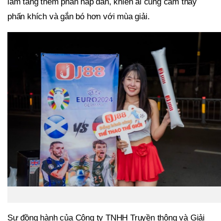
làm tăng thêm phần hấp dẫn, khiến ai cũng cảm thấy
phấn khích và gắn bó hơn với mùa giải.
Sự đồng hành của Công ty TNHH Truyền thông và Giải