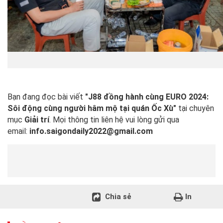
Bạn đang đọc bài viết
"J88 đồng hành cùng EURO 2024:
Sôi động cùng người hâm mộ tại quán Ốc Xù"
tại chuyên
mục
Giải trí
. Mọi thông tin liên hệ vui lòng gửi qua
email:
info.saigondaily2022@gmail.com
Chia sẻ
In