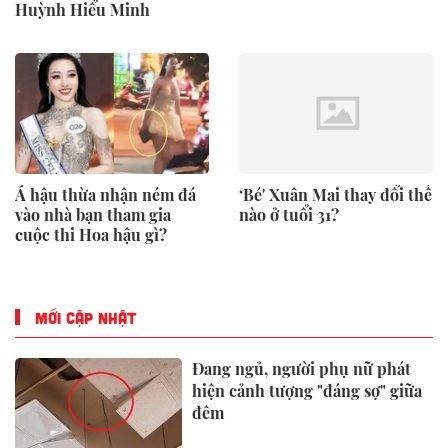
Huỳnh Hiểu Minh
Á hậu thừa nhận ném đá
‘Bé' Xuân Mai thay đổi thế
vào nhà bạn tham gia
nào ở tuổi 31?
cuộc thi Hoa hậu gì?
MỚI CẬP NHẬT
Đang ngủ, người phụ nữ phát
hiện cảnh tượng "đáng sợ" giữa
đêm