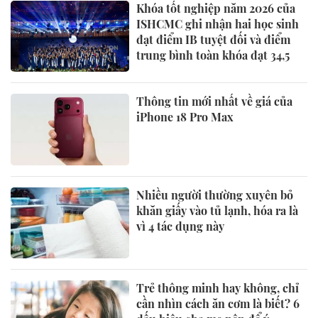
Khóa tốt nghiệp năm 2026 của
ISHCMC ghi nhận hai học sinh
đạt điểm IB tuyệt đối và điểm
trung bình toàn khóa đạt 34,5
Thông tin mới nhất về giá của
iPhone 18 Pro Max
Nhiều người thường xuyên bỏ
khăn giấy vào tủ lạnh, hóa ra là
vì 4 tác dụng này
Trẻ thông minh hay không, chỉ
cần nhìn cách ăn cơm là biết? 6