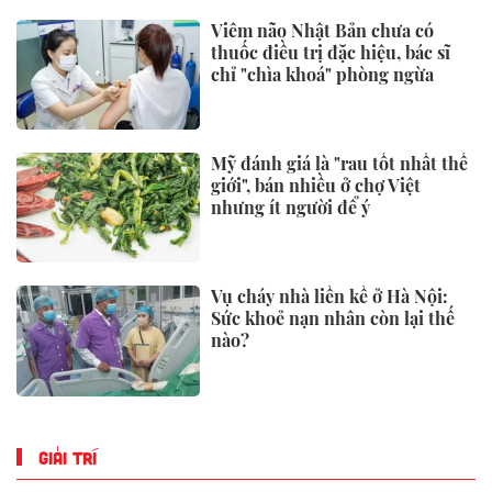
NHỊP SỐNG
Chủ hàng hoa quả lâu năm nói
thẳng: 4 loại quả này rẻ mấy
cũng đừng mua, đến người bán
còn ngại ăn
Lý do Suneo không thể thay thế
trong Doraemon
Vì sao muỗi vo ve trong bóng
tối, nhưng lập tức biến mất khi
bật đèn?