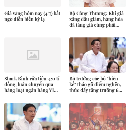
Giá vàng hôm nay (4/7) bất
Bộ Công Thương: Khi giá
ngờ diễn biến kỳ lạ
xăng dầu giảm, hàng hóa
đã tăng giá cũng phải
giảm theo
Shark Bình rửa tiền 320 tỉ
Bộ trưởng các bộ "hiến
đồng, luân chuyển qua
kế" tháo gỡ điểm nghẽn,
hàng loạt ngân hàng VIB,
thúc đẩy tăng trưởng 6
Vietcombank,
tháng cuối năm
Techcombank, Eximbank,
MBbank…