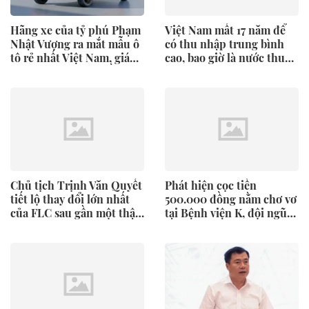
Hãng xe của tỷ phú Phạm
Việt Nam mất 17 năm để
Nhật Vượng ra mắt mẫu ô
có thu nhập trung bình
tô rẻ nhất Việt Nam, giá
cao, bao giờ là nước thu
chưa tới 190 triệu đồng
nhập cao?
Chủ tịch Trịnh Văn Quyết
Phát hiện cọc tiền
tiết lộ thay đổi lớn nhất
500.000 đồng nằm chơ vơ
của FLC sau gần một thập
tại Bệnh viện K, đội ngũ
kỷ
an ninh lập tức xác minh,
rà soát hệ thống camera