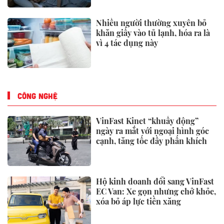
Thông tin mới nhất về giá của
iPhone 18 Pro Max
Shopee và Lazada bị yêu cầu gỡ
sản phẩm
Phát hiện 2 tấn vàng trị giá hơn
5.000 tỷ đồng ở độ sâu 5.180 mét
dưới đáy biển
DOANH NGHIỆP - DOANH NHÂN
Thành viên bắt tay cùng