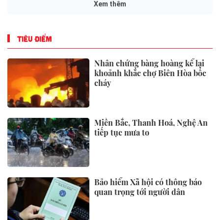
Hankook Tire triển khai chiến
dịch quảng bá thương hiệu iON
tại các rạp CGV ở Việt Nam
PCG Global hoàn tất vòng gọi
vốn Pre-Series A nhằm đón đầu
nhu cầu điện năng đang tăng
trưởng nhanh chóng tại Đông
Nam Á
Thị Phần Dầu Cọ Bền Vững Có
Chứng Nhận Cho Thấy Tiềm
Năng Tăng Trưởng 40%
Lời khuyên cho những người
ngủ trưa hơn 30 phút mỗi ngày