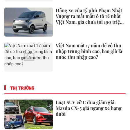
Thanh long đỏ: Loại quả được ví
như "máy quét đường ruột" tự
nhiên, mùa này ăn vừa ngon vừa
hỗ trợ tiêu hóa
Từ giờ đến cuối năm Bính Ngọ
2026 có 3 con giáp đã vượt qua
khó khăn, tài vận mỗi ngày một
rực rỡ hơn
Mintoak thâu tóm công ty công
nghệ tài chính ICC Loyalty có
trụ sở tại Trung Đông
Xem thêm