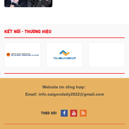
Haier ra mắt ấn tượng hai siêu
phẩm thượng lưu Tủ lạnh
Horizon Collection và Tivi QD-
Miniled
Chuyên gia xe khẳng định
VinFast VF 8 thế hệ mới sẽ “làm
khó” cả xe xăng phân khúc dưới
KHỎE ĐẸP
Bị dơi đậu lên mặt khi đang
ngủ, bé trai 11 tuổi tử vong