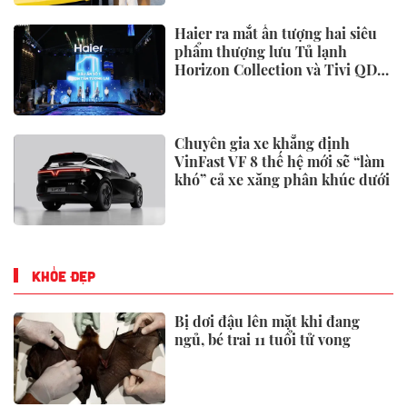
Vingroup đề xuất xây toà tháp
đôi cao nhất thế giới tại Việt
Nam: Công bố thông tin bất ngờ
Sau khi có tân chủ tịch SN 1999,
PC1 báo lãi sau thuế 6 tháng đầu
năm tăng 63%
Vec ký kết hợp tác chiến lược với
14 đối tác, xây dựng hệ sinh thái
sự kiện - triển lãm toàn diện
Cập nhật BCTC quý 2/2026 sáng
ngày 31/7: Vingroup,
Vietcombank, Vietjet, Thế giới
di động và loạt ông lớn dồn dập
công bố trước hạn chót