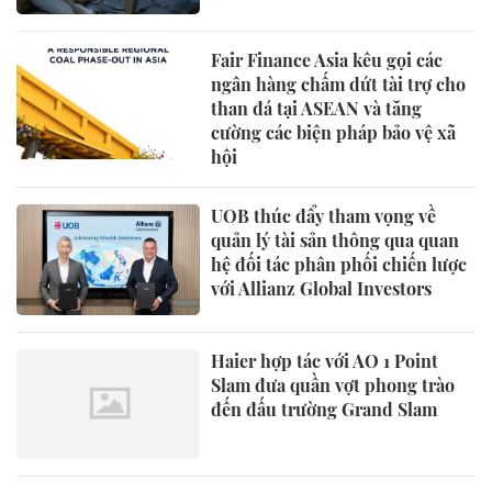
Fair Finance Asia kêu gọi các
ngân hàng chấm dứt tài trợ cho
than đá tại ASEAN và tăng
cường các biện pháp bảo vệ xã
hội
UOB thúc đẩy tham vọng về
quản lý tài sản thông qua quan
hệ đối tác phân phối chiến lược
với Allianz Global Investors
Haier hợp tác với AO 1 Point
Slam đưa quần vợt phong trào
đến đấu trường Grand Slam