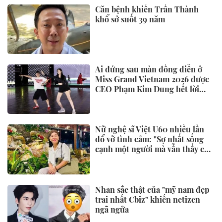
Nhiều người thường xuyên bỏ
khăn giấy vào tủ lạnh, hóa ra là
vì 4 tác dụng này
CÔNG NGHỆ
VinFast Kinet “khuấy động”
ngày ra mắt với ngoại hình góc
cạnh, tăng tốc đầy phấn khích
Hộ kinh doanh đổi sang VinFast
EC Van: Xe gọn nhưng chở khỏe,
xóa bỏ áp lực tiền xăng