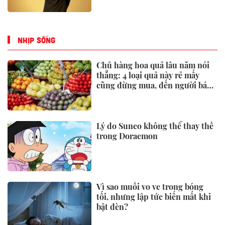
Hãng xe của tỷ phú Phạm Nhật
Vượng ra mắt mẫu ô tô rẻ nhất
Việt Nam, giá chưa tới 190 triệu
đồng
Việt Nam mất 17 năm để có thu
nhập trung bình cao, bao giờ là
nước thu nhập cao?
THỊ TRƯỜNG
Loạt SUV cỡ C đua giảm giá:
Mazda CX-5 giá ngang xe hạng
dưới