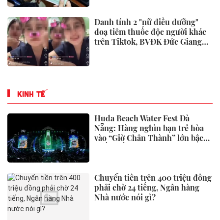
Ai đứng sau màn đồng diễn ở
Miss Grand Vietnam 2026 được
CEO Phạm Kim Dung hết lời
khen ngợi?
Thành viên bắt tay cùng
Vingroup đề xuất xây toà tháp
đôi cao nhất thế giới tại Việt
Nam: Công bố thông tin bất ngờ
Chủ cửa hàng hải sản hơn 20
năm nói thẳng: 5 loại mực cho
không cũng đừng lấy, chỉ người
“dại” mới bỏ tiền mua