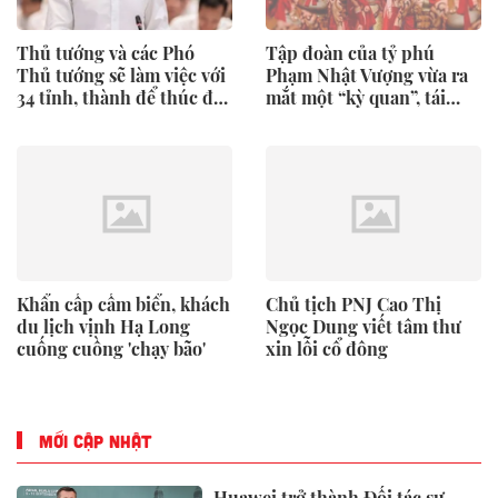
Thủ tướng và các Phó
Tập đoàn của tỷ phú
Thủ tướng sẽ làm việc với
Phạm Nhật Vượng vừa ra
34 tỉnh, thành để thúc đẩy
mắt một “kỳ quan”, tái
tăng trưởng
hiện 4.000 năm lịch sử
của Việt Nam
Khẩn cấp cấm biển, khách
Chủ tịch PNJ Cao Thị
du lịch vịnh Hạ Long
Ngọc Dung viết tâm thư
cuống cuồng 'chạy bão'
xin lỗi cổ đông
MỚI CẬP NHẬT
Huawei trở thành Đối tác sự