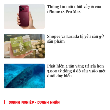
TIÊU ĐIỂM
Nhân chứng bàng hoàng kể lại
khoảnh khắc chợ Biên Hòa bốc
cháy
Miền Bắc, Thanh Hoá, Nghệ An
tiếp tục mưa to
Bảo hiểm Xã hội có thông báo
quan trọng tới người dân