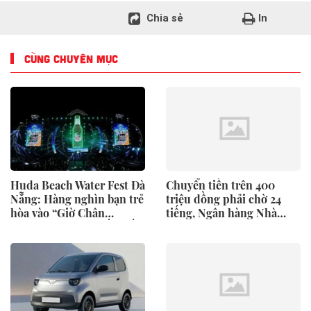
Chia sẻ
In
CÙNG CHUYÊN MỤC
Huda Beach Water Fest Đà
Chuyển tiền trên 400
Nẵng: Hàng nghìn bạn trẻ
triệu đồng phải chờ 24
hòa vào “Giờ Chân
tiếng, Ngân hàng Nhà
Thành” lớn bậc nhất miền
nước nói gì?
Trung