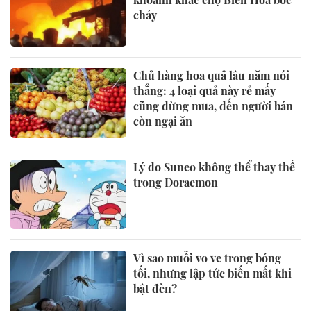
cháy
Chủ hàng hoa quả lâu năm nói
thẳng: 4 loại quả này rẻ mấy
cũng đừng mua, đến người bán
còn ngại ăn
Lý do Suneo không thể thay thế
trong Doraemon
Vì sao muỗi vo ve trong bóng
tối, nhưng lập tức biến mất khi
bật đèn?