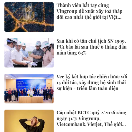
Danh tính 2 "nữ điều dưỡng"
doạ tiêm thuốc độc người khác
trên Tiktok, BVĐK Đức Giang
đã xử lý
KINH TẾ
Huda Beach Water Fest Đà
Nẵng: Hàng nghìn bạn trẻ hòa
vào “Giờ Chân Thành” lớn bậc
nhất miền Trung
Chuyển tiền trên 400 triệu đồng
phải chờ 24 tiếng, Ngân hàng
Nhà nước nói gì?