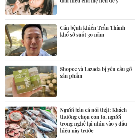
dấu hiệu cha mẹ nên để ý
Căn bệnh khiến Trấn Thành
khổ sở suốt 39 năm
Shopee và Lazada bị yêu cầu gỡ
sản phẩm
Người bán cá nói thật: Khách
thường chọn con to, người
trong nghề lại nhìn vào 5 dấu
hiệu này trước