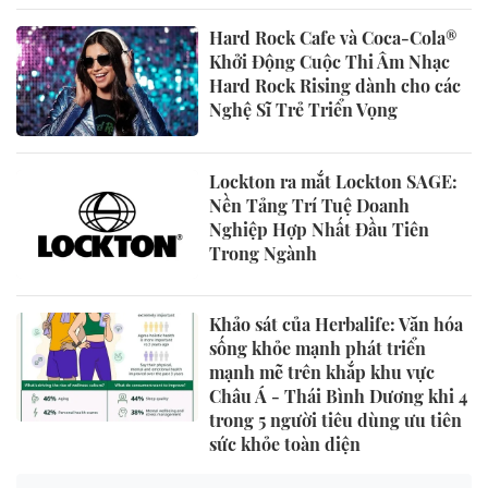
Hard Rock Cafe và Coca-Cola®
Khởi Động Cuộc Thi Âm Nhạc
Hard Rock Rising dành cho các
Nghệ Sĩ Trẻ Triển Vọng
Lockton ra mắt Lockton SAGE:
Nền Tảng Trí Tuệ Doanh
Nghiệp Hợp Nhất Đầu Tiên
Trong Ngành
Khảo sát của Herbalife: Văn hóa
sống khỏe mạnh phát triển
mạnh mẽ trên khắp khu vực
Châu Á - Thái Bình Dương khi 4
trong 5 người tiêu dùng ưu tiên
sức khỏe toàn diện