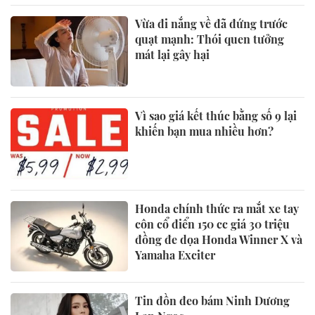
Vừa đi nắng về đã đứng trước
quạt mạnh: Thói quen tưởng
mát lại gây hại
Vì sao giá kết thúc bằng số 9 lại
khiến bạn mua nhiều hơn?
Honda chính thức ra mắt xe tay
côn cổ điển 150 cc giá 30 triệu
đồng đe dọa Honda Winner X và
Yamaha Exciter
Tin đồn đeo bám Ninh Dương