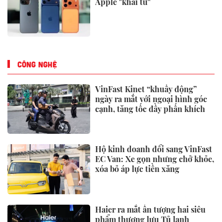
Apple "khai tử"
CÔNG NGHỆ
VinFast Kinet “khuấy động”
ngày ra mắt với ngoại hình góc
cạnh, tăng tốc đầy phấn khích
Hộ kinh doanh đổi sang VinFast
EC Van: Xe gọn nhưng chở khỏe,
xóa bỏ áp lực tiền xăng
Haier ra mắt ấn tượng hai siêu
phẩm thượng lưu Tủ lạnh