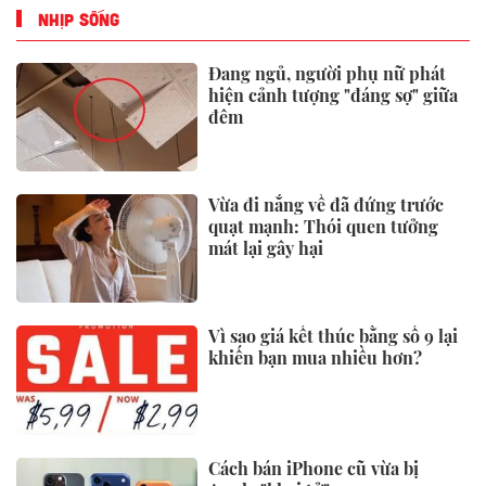
NHỊP SỐNG
Đang ngủ, người phụ nữ phát
hiện cảnh tượng "đáng sợ" giữa
đêm
Vừa đi nắng về đã đứng trước
quạt mạnh: Thói quen tưởng
mát lại gây hại
Vì sao giá kết thúc bằng số 9 lại
khiến bạn mua nhiều hơn?
Cách bán iPhone cũ vừa bị