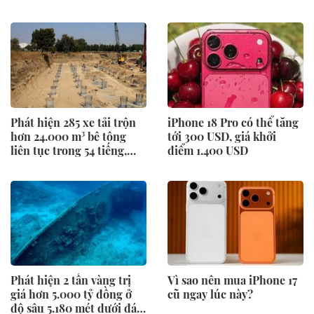
Phát hiện 285 xe tải trộn
iPhone 18 Pro có thể tăng
hơn 24.000 m³ bê tông
tới 300 USD, giá khởi
liên tục trong 54 tiếng,
điểm 1.400 USD
móng của siêu công trình
lộ diện
Phát hiện 2 tấn vàng trị
Vì sao nên mua iPhone 17
giá hơn 5.000 tỷ đồng ở
cũ ngay lúc này?
độ sâu 5.180 mét dưới đáy