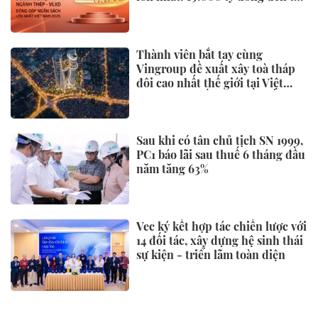
đâu?
Thành viên bắt tay cùng
Vingroup đề xuất xây toà tháp
đôi cao nhất thế giới tại Việt
Nam: Công bố thông tin bất ngờ
Sau khi có tân chủ tịch SN 1999,
PC1 báo lãi sau thuế 6 tháng đầu
năm tăng 63%
Vec ký kết hợp tác chiến lược với
14 đối tác, xây dựng hệ sinh thái
sự kiện - triển lãm toàn diện