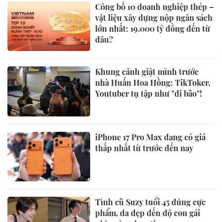
Công bố 10 doanh nghiệp thép –
vật liệu xây dựng nộp ngân sách
lớn nhất: 19.000 tỷ đồng đến từ
đâu?
Khung cảnh giật mình trước
nhà Huấn Hoa Hồng: TikToker,
Youtuber tụ tập như "đi bão"!
iPhone 17 Pro Max đang có giá
thấp nhất từ trước đến nay
Tình cũ Suzy tuổi 45 đúng cực
phẩm, da đẹp đến độ con gái