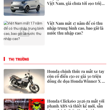
Việt Nam, giá chưa tới 190 triệu
đồng
Việt Nam mất 17 năm để có thu
nhập trung bình cao, bao giờ là
nước thu nhập cao?
THỊ TRƯỜNG
Honda chính thức ra mắt xe tay
côn cổ điển 150 cc giá 30 triệu
đồng đe dọa Honda Winner X và
Yamaha Exciter
Honda Click160 2026 ra mắt với
phanh ABS và thiết kế mới, sẵn