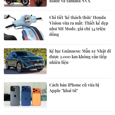
Blade và Yamaha NVX
Chi tiết 'kẻ thách thức' Honda
Vision vừa ra mắt: Thiết kế đẹp
như SH Mode, giá chỉ 34 triệu
đồng
Kỷ lục Guinness: Mẫu xe Nhật đi
được 2.000 km không cần tiếp
nhiên liệu
Cách bán iPhone cũ vừa bị
Apple "khai tử"