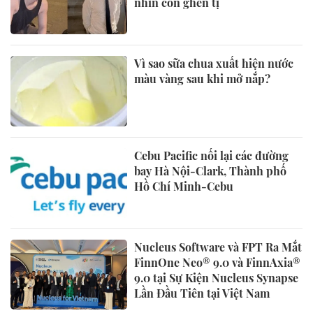
nhìn còn ghen tị
Vì sao sữa chua xuất hiện nước
màu vàng sau khi mở nắp?
Cebu Pacific nối lại các đường
bay Hà Nội-Clark, Thành phố
Hồ Chí Minh-Cebu
Nucleus Software và FPT Ra Mắt
FinnOne Neo® 9.0 và FinnAxia®
9.0 tại Sự Kiện Nucleus Synapse
Lần Đầu Tiên tại Việt Nam