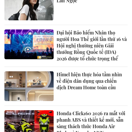
Lan Ngọc
Đại hội Bảo hiểm Nhân thọ
người Hoa Thế giới lần thứ 16 và
Hội nghị thường niên Giải
thưởng Rồng Quốc tế (IDA)
2026 được tổ chức trọng thể
Himel hiện thực hóa tầm nhìn
về điện dân dụng qua chiến
dịch Dream Home toàn cầu
Honda Click160 2026 ra mắt với
phanh ABS và thiết kế mới, sẵn
sàng thách thức Honda Air