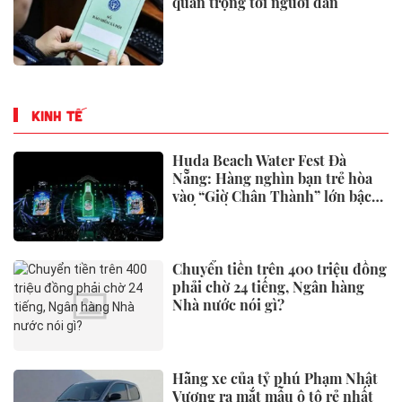
quan trọng tới người dân
KINH TẾ
Huda Beach Water Fest Đà
Nẵng: Hàng nghìn bạn trẻ hòa
vào “Giờ Chân Thành” lớn bậc
nhất miền Trung
Chuyển tiền trên 400 triệu đồng
phải chờ 24 tiếng, Ngân hàng
Nhà nước nói gì?
Hãng xe của tỷ phú Phạm Nhật
Vượng ra mắt mẫu ô tô rẻ nhất