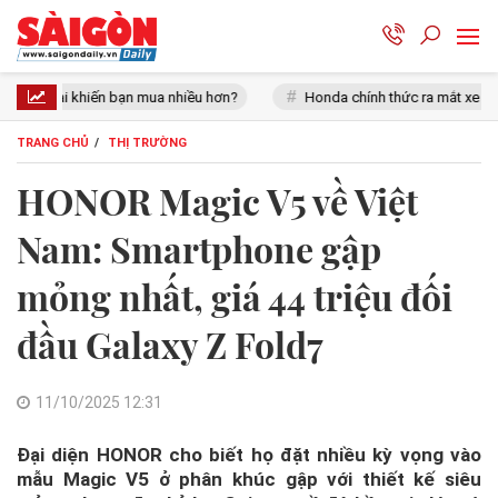
ua nhiều hơn?
Honda chính thức ra mắt xe tay côn cổ điển 150 cc giá
TRANG CHỦ
THỊ TRƯỜNG
HONOR Magic V5 về Việt
Nam: Smartphone gập
mỏng nhất, giá 44 triệu đối
đầu Galaxy Z Fold7
11/10/2025 12:31
Đại diện HONOR cho biết họ đặt nhiều kỳ vọng vào
mẫu Magic V5 ở phân khúc gập với thiết kế siêu