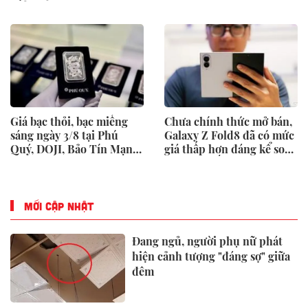
biển
Giá bạc thỏi, bạc miếng
Chưa chính thức mở bán,
sáng ngày 3/8 tại Phú
Galaxy Z Fold8 đã có mức
Quý, DOJI, Bảo Tín Mạnh
giá thấp hơn đáng kể so
Hải
với niêm yết
MỚI CẬP NHẬT
Đang ngủ, người phụ nữ phát
hiện cảnh tượng "đáng sợ" giữa
đêm