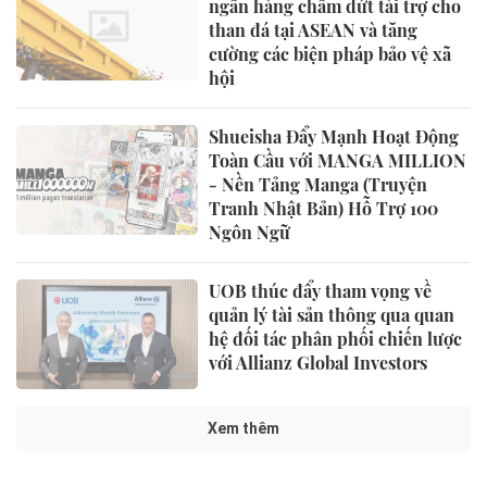
ngân hàng chấm dứt tài trợ cho
than đá tại ASEAN và tăng
cường các biện pháp bảo vệ xã
hội
Shueisha Đẩy Mạnh Hoạt Động
Toàn Cầu với MANGA MILLION
- Nền Tảng Manga (Truyện
Tranh Nhật Bản) Hỗ Trợ 100
Ngôn Ngữ
UOB thúc đẩy tham vọng về
quản lý tài sản thông qua quan
hệ đối tác phân phối chiến lược
với Allianz Global Investors
Xem thêm