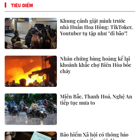
TIÊU ĐIỂM
Khung cảnh giật mình trước
nhà Huấn Hoa Hồng: TikToker,
Youtuber tụ tập như "đi bão"!
Nhân chứng bàng hoàng kể lại
khoảnh khắc chợ Biên Hòa bốc
cháy
Miền Bắc, Thanh Hoá, Nghệ An
tiếp tục mưa to
Bảo hiểm Xã hội có thông báo