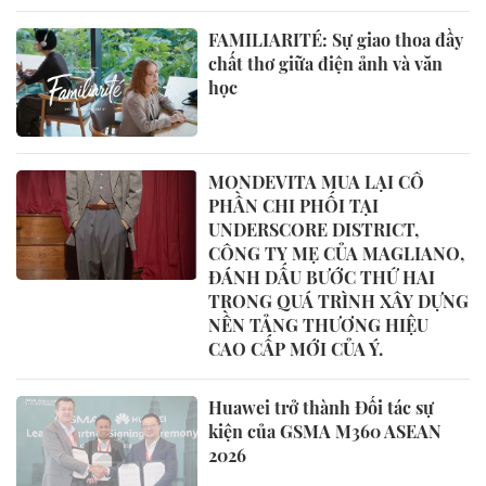
FAMILIARITÉ: Sự giao thoa đầy
chất thơ giữa điện ảnh và văn
học
MONDEVITA MUA LẠI CỔ
PHẦN CHI PHỐI TẠI
UNDERSCORE DISTRICT,
CÔNG TY MẸ CỦA MAGLIANO,
ĐÁNH DẤU BƯỚC THỨ HAI
TRONG QUÁ TRÌNH XÂY DỰNG
NỀN TẢNG THƯƠNG HIỆU
CAO CẤP MỚI CỦA Ý.
Huawei trở thành Đối tác sự
kiện của GSMA M360 ASEAN
2026