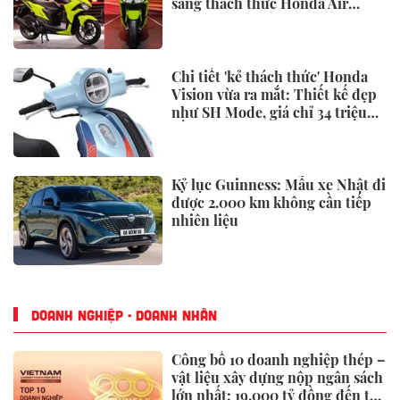
sàng thách thức Honda Air
Blade và Yamaha NVX
Chi tiết 'kẻ thách thức' Honda
Vision vừa ra mắt: Thiết kế đẹp
như SH Mode, giá chỉ 34 triệu
đồng
Kỷ lục Guinness: Mẫu xe Nhật đi
được 2.000 km không cần tiếp
nhiên liệu
DOANH NGHIỆP - DOANH NHÂN
Công bố 10 doanh nghiệp thép –
vật liệu xây dựng nộp ngân sách
lớn nhất: 19.000 tỷ đồng đến từ