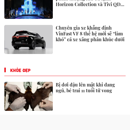
Horizon Collection và Tivi QD-
Miniled
Chuyên gia xe khẳng định
VinFast VF 8 thế hệ mới sẽ “làm
khó” cả xe xăng phân khúc dưới
KHỎE ĐẸP
Bị dơi đậu lên mặt khi đang
ngủ, bé trai 11 tuổi tử vong
Viêm não Nhật Bản chưa có
thuốc điều trị đặc hiệu, bác sĩ