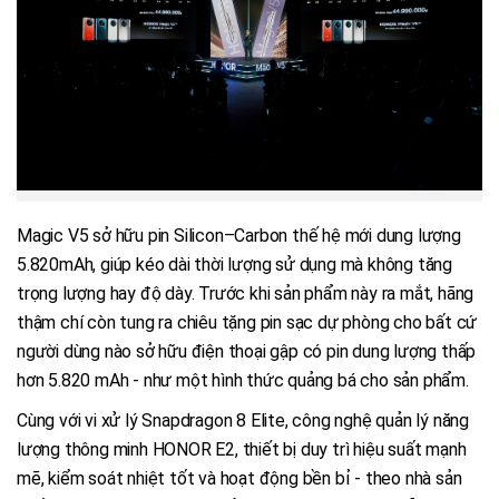
Magic V5 sở hữu pin Silicon–Carbon thế hệ mới dung lượng
5.820mAh, giúp kéo dài thời lượng sử dụng mà không tăng
trọng lượng hay độ dày. Trước khi sản phẩm này ra mắt, hãng
thậm chí còn tung ra chiêu tặng pin sạc dự phòng cho bất cứ
người dùng nào sở hữu điện thoại gập có pin dung lượng thấp
hơn 5.820 mAh - như một hình thức quảng bá cho sản phẩm.
Cùng với vi xử lý Snapdragon 8 Elite, công nghệ quản lý năng
lượng thông minh HONOR E2, thiết bị duy trì hiệu suất mạnh
mẽ, kiểm soát nhiệt tốt và hoạt động bền bỉ - theo nhà sản