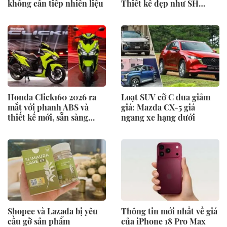
không cần tiếp nhiên liệu
Thiết kế đẹp như SH
Mode, giá chỉ 34 triệu
đồng
Honda Click160 2026 ra
Loạt SUV cỡ C đua giảm
mắt với phanh ABS và
giá: Mazda CX-5 giá
thiết kế mới, sẵn sàng
ngang xe hạng dưới
thách thức Honda Air
Blade và Yamaha NVX
Shopee và Lazada bị yêu
Thông tin mới nhất về giá
cầu gỡ sản phẩm
của iPhone 18 Pro Max