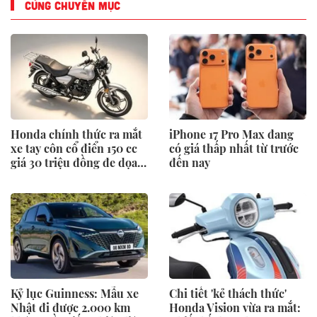
CÙNG CHUYÊN MỤC
Honda chính thức ra mắt
iPhone 17 Pro Max đang
xe tay côn cổ điển 150 cc
có giá thấp nhất từ trước
giá 30 triệu đồng đe dọa
đến nay
Honda Winner X và
Yamaha Exciter
Kỷ lục Guinness: Mẫu xe
Chi tiết 'kẻ thách thức'
Nhật đi được 2.000 km
Honda Vision vừa ra mắt: