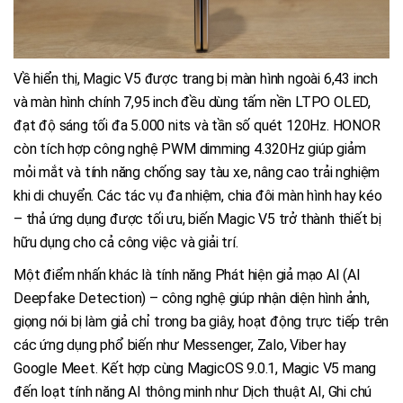
Về hiển thị, Magic V5 được trang bị màn hình ngoài 6,43 inch
và màn hình chính 7,95 inch đều dùng tấm nền LTPO OLED,
đạt độ sáng tối đa 5.000 nits và tần số quét 120Hz. HONOR
còn tích hợp công nghệ PWM dimming 4.320Hz giúp giảm
mỏi mắt và tính năng chống say tàu xe, nâng cao trải nghiệm
khi di chuyển. Các tác vụ đa nhiệm, chia đôi màn hình hay kéo
– thả ứng dụng được tối ưu, biến Magic V5 trở thành thiết bị
hữu dụng cho cả công việc và giải trí.
Một điểm nhấn khác là tính năng Phát hiện giả mạo AI (AI
Deepfake Detection) – công nghệ giúp nhận diện hình ảnh,
giọng nói bị làm giả chỉ trong ba giây, hoạt động trực tiếp trên
các ứng dụng phổ biến như Messenger, Zalo, Viber hay
Google Meet. Kết hợp cùng MagicOS 9.0.1, Magic V5 mang
đến loạt tính năng AI thông minh như Dịch thuật AI, Ghi chú