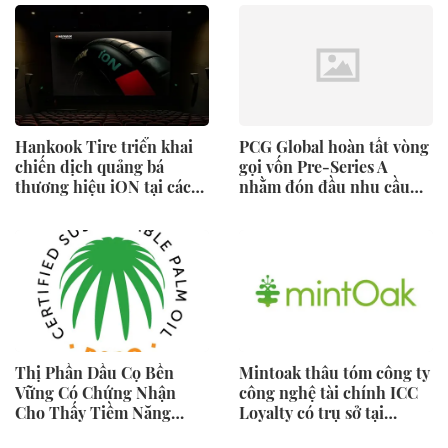
Thái Bình Dương khi 4
trong 5 người tiêu dùng
ưu tiên sức khỏe toàn
diện
Hankook Tire triển khai
PCG Global hoàn tất vòng
chiến dịch quảng bá
gọi vốn Pre-Series A
thương hiệu iON tại các
nhằm đón đầu nhu cầu
rạp CGV ở Việt Nam
điện năng đang tăng
trưởng nhanh chóng tại
Đông Nam Á
Thị Phần Dầu Cọ Bền
Mintoak thâu tóm công ty
Vững Có Chứng Nhận
công nghệ tài chính ICC
Cho Thấy Tiềm Năng
Loyalty có trụ sở tại
Tăng Trưởng 40%
Trung Đông