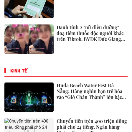
Danh tính 2 "nữ điều dưỡng"
doạ tiêm thuốc độc người khác
trên Tiktok, BVĐK Đức Giang
đã xử lý
KINH TẾ
Huda Beach Water Fest Đà
Nẵng: Hàng nghìn bạn trẻ hòa
vào “Giờ Chân Thành” lớn bậc
nhất miền Trung
Chuyển tiền trên 400 triệu đồng
phải chờ 24 tiếng, Ngân hàng