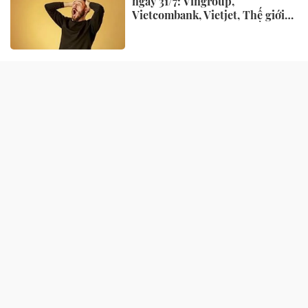
ngày 31/7: Vingroup,
Vietcombank, Vietjet, Thế giới
di động và loạt ông lớn dồn dập
công bố trước hạn chót
NHỊP SỐNG
Chủ hàng hoa quả lâu năm nói
thẳng: 4 loại quả này rẻ mấy
cũng đừng mua, đến người bán
còn ngại ăn
Lý do Suneo không thể thay thế
trong Doraemon
Vì sao muỗi vo ve trong bóng
tối, nhưng lập tức biến mất khi