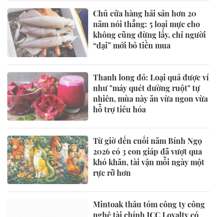
Chủ cửa hàng hải sản hơn 20
năm nói thẳng: 5 loại mực cho
không cũng đừng lấy, chỉ người
“dại” mới bỏ tiền mua
Thanh long đỏ: Loại quả được ví
như "máy quét đường ruột" tự
nhiên, mùa này ăn vừa ngon vừa
hỗ trợ tiêu hóa
Từ giờ đến cuối năm Bính Ngọ
2026 có 3 con giáp đã vượt qua
khó khăn, tài vận mỗi ngày một
rực rỡ hơn
Mintoak thâu tóm công ty công
nghệ tài chính ICC Loyalty có