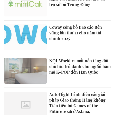
trụ sở tại Trung Đông
Coway công bố Báo cáo Bền
vững lần thứ 21 cho năm tài
chính 2025
NOL World ra mắt nền tảng đặt
chỗ lưu trú dành cho người hâm
mộ K-POP đến Hàn Quốc
AutoFlight trình diễn các giải
pháp Giao thông Hàng không
Tiên tiến tại Games of the
Future 2026 ở Astana,