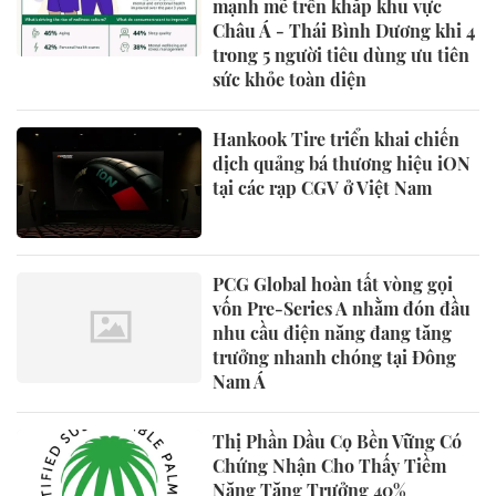
mạnh mẽ trên khắp khu vực
Châu Á - Thái Bình Dương khi 4
trong 5 người tiêu dùng ưu tiên
sức khỏe toàn diện
Hankook Tire triển khai chiến
dịch quảng bá thương hiệu iON
tại các rạp CGV ở Việt Nam
PCG Global hoàn tất vòng gọi
vốn Pre-Series A nhằm đón đầu
nhu cầu điện năng đang tăng
trưởng nhanh chóng tại Đông
Nam Á
Thị Phần Dầu Cọ Bền Vững Có
Chứng Nhận Cho Thấy Tiềm
Năng Tăng Trưởng 40%