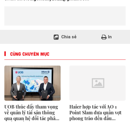
Chia sẻ
In
CÙNG CHUYÊN MỤC
UOB thúc đẩy tham vọng
Haier hợp tác với AO 1
về quản lý tài sản thông
Point Slam đưa quần vợt
qua quan hệ đối tác phân
phong trào đến đấu
phối chiến lược với
trường Grand Slam
Allianz Global Investors