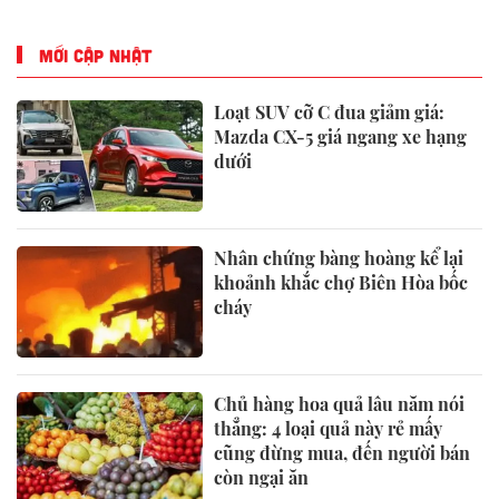
Hệ thống Năng lượng
ở Astana, Kazakhstan
Tương lai trên khắp Đông
Nam Á
MỚI CẬP NHẬT
Loạt SUV cỡ C đua giảm giá:
Mazda CX-5 giá ngang xe hạng
dưới
Nhân chứng bàng hoàng kể lại
khoảnh khắc chợ Biên Hòa bốc
cháy
Chủ hàng hoa quả lâu năm nói
thẳng: 4 loại quả này rẻ mấy
cũng đừng mua, đến người bán
còn ngại ăn