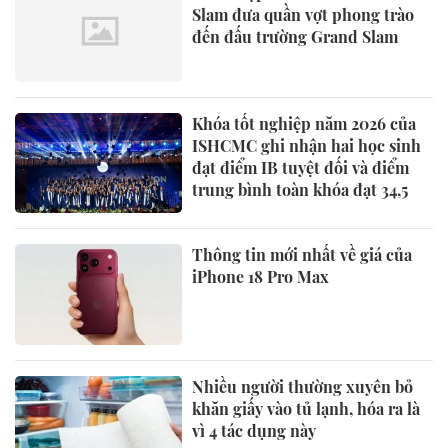
Slam đưa quần vợt phong trào
đến đấu trường Grand Slam
Khóa tốt nghiệp năm 2026 của
ISHCMC ghi nhận hai học sinh
đạt điểm IB tuyệt đối và điểm
trung bình toàn khóa đạt 34,5
Thông tin mới nhất về giá của
iPhone 18 Pro Max
Nhiều người thường xuyên bỏ
khăn giấy vào tủ lạnh, hóa ra là
vì 4 tác dụng này