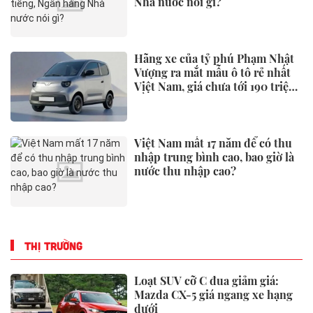
Nhà nước nói gì?
Hãng xe của tỷ phú Phạm Nhật
Vượng ra mắt mẫu ô tô rẻ nhất
Việt Nam, giá chưa tới 190 triệu
đồng
Việt Nam mất 17 năm để có thu
nhập trung bình cao, bao giờ là
nước thu nhập cao?
THỊ TRƯỜNG
Loạt SUV cỡ C đua giảm giá:
Mazda CX-5 giá ngang xe hạng
dưới