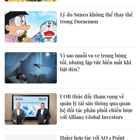
Lý do Suneo không thể thay thế
trong Doraemon
Vì sao muỗi vo ve trong bóng
tối, nhưng lập tức biến mất khi
bật đèn?
UOB thúc đẩy tham vọng về
quản lý tài sản thông qua quan
hệ đối tác phân phối chiến lược
với Allianz Global Investors
Haier hợp tác với AO 1 Point