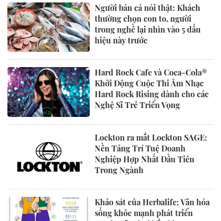
Người bán cá nói thật: Khách
thường chọn con to, người
trong nghề lại nhìn vào 5 dấu
hiệu này trước
Hard Rock Cafe và Coca-Cola®
Khởi Động Cuộc Thi Âm Nhạc
Hard Rock Rising dành cho các
Nghệ Sĩ Trẻ Triển Vọng
Lockton ra mắt Lockton SAGE:
Nền Tảng Trí Tuệ Doanh
Nghiệp Hợp Nhất Đầu Tiên
Trong Ngành
Khảo sát của Herbalife: Văn hóa
sống khỏe mạnh phát triển