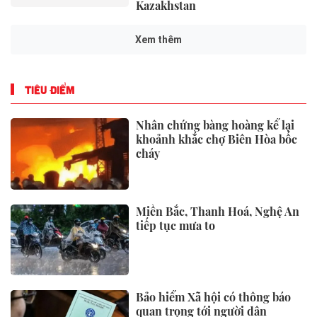
Kazakhstan
Xem thêm
TIÊU ĐIỂM
Nhân chứng bàng hoàng kể lại
khoảnh khắc chợ Biên Hòa bốc
cháy
Miền Bắc, Thanh Hoá, Nghệ An
tiếp tục mưa to
Bảo hiểm Xã hội có thông báo
quan trọng tới người dân