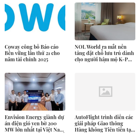
Coway công bố Báo cáo
NOL World ra mắt nền
Bền vững lần thứ 21 cho
tảng đặt chỗ lưu trú dành
năm tài chính 2025
cho người hâm mộ K-POP
đến Hàn Quốc
Envision Energy giành dự
AutoFlight trình diễn các
án điện gió ven bờ 200
giải pháp Giao thông
MW lớn nhất tại Việt Nam
Hàng không Tiên tiến tại
cùng REE Energy, củng cố
Games of the Future 2026