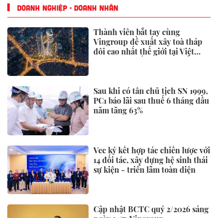
DOANH NGHIỆP - DOANH NHÂN
Thành viên bắt tay cùng
Vingroup đề xuất xây toà tháp
đôi cao nhất thế giới tại Việt
Nam: Công bố thông tin bất ngờ
Sau khi có tân chủ tịch SN 1999,
PC1 báo lãi sau thuế 6 tháng đầu
năm tăng 63%
Vec ký kết hợp tác chiến lược với
14 đối tác, xây dựng hệ sinh thái
sự kiện - triển lãm toàn diện
Cập nhật BCTC quý 2/2026 sáng