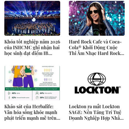
Khóa tốt nghiệp năm 2026
Hard Rock Cafe và Coca-
của ISHCMC ghi nhận hai
Cola® Khởi Động Cuộc
học sinh đạt điểm IB
Thi Âm Nhạc Hard Rock
tuyệt đối và điểm trung
Rising dành cho các Nghệ
bình toàn khóa đạt 34,5
Sĩ Trẻ Triển Vọng
Khảo sát của Herbalife:
Lockton ra mắt Lockton
Văn hóa sống khỏe mạnh
SAGE: Nền Tảng Trí Tuệ
phát triển mạnh mẽ trên
Doanh Nghiệp Hợp Nhất
khắp khu vực Châu Á -
Đầu Tiên Trong Ngành