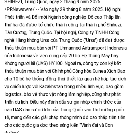
SHIHEZI, Trung Quốc, ngày 3 tháng 9 năm 2025
/PRNewswire/ -- Vào ngày 29 tháng 8 năm 2025, Hội nghị
Phát triển và Đổi mới Ngành công nghiệp Độ cao Thấp lần
thứ hai đã được tổ chức thành công tại thành phố Shihezi,
Tân Cương, Trung Quốc. Tại hội nghị, Công ty TNHH Công
nghệ Hàng không Ursa của Trung Quốc ("Ursa") đã đạt được
thỏa thuận mua bán với PT Unmanned Airtransport Indonesia
của Indonesia về việc cung cấp 20 bộ Hệ thống Máy bay
Không người lái (UAS) HY100. Ngoài ra, công ty còn ký kết
thỏa thuận mua bán với Chính phủ Cộng hòa Guinea Xích Đạo
cho 10 bộ hệ thống, đồng thời thiết lập quan hệ hợp tác dịch
vụ chiến lược với Kazakhstan trong nhiều lĩnh vực, bao gồm
logistics, bảo vệ thực vật nông lâm nghiệp, cũng như phát
triển du lịch. Điều này đánh dấu sự gia nhập chính thức của
các UAS dân sự cỡ lớn của Trung Quốc vào thị trường quốc
tế, mang đến các giải pháp thông minh độ cao thấp tiên tiến
cho các quốc gia dọc theo sáng kiến "Vành đai và Con
đường".