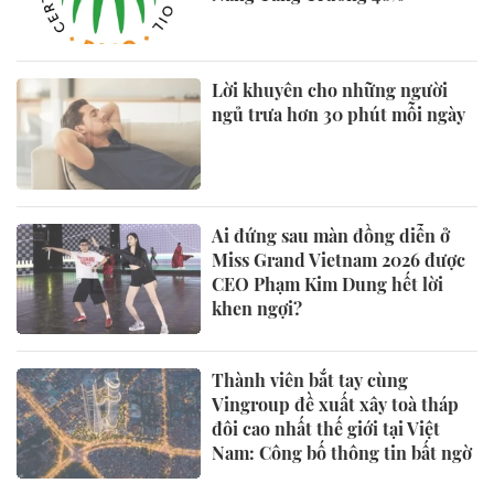
Lời khuyên cho những người
ngủ trưa hơn 30 phút mỗi ngày
Ai đứng sau màn đồng diễn ở
Miss Grand Vietnam 2026 được
CEO Phạm Kim Dung hết lời
khen ngợi?
Thành viên bắt tay cùng
Vingroup đề xuất xây toà tháp
đôi cao nhất thế giới tại Việt
Nam: Công bố thông tin bất ngờ