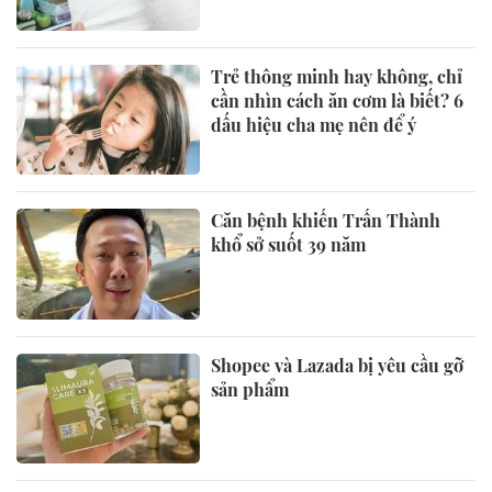
Trẻ thông minh hay không, chỉ
cần nhìn cách ăn cơm là biết? 6
dấu hiệu cha mẹ nên để ý
Căn bệnh khiến Trấn Thành
khổ sở suốt 39 năm
Shopee và Lazada bị yêu cầu gỡ
sản phẩm