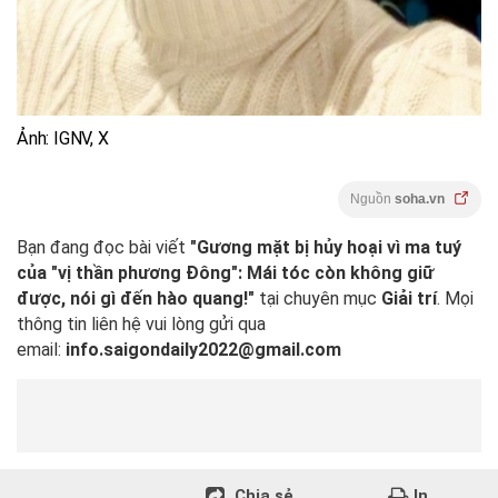
Ảnh: IGNV, X
Nguồn
soha.vn
Bạn đang đọc bài viết
"Gương mặt bị hủy hoại vì ma tuý
của "vị thần phương Đông": Mái tóc còn không giữ
được, nói gì đến hào quang!"
tại chuyên mục
Giải trí
. Mọi
thông tin liên hệ vui lòng gửi qua
email:
info.saigondaily2022@gmail.com
Chia sẻ
In