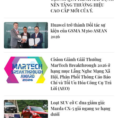
NỀN TẢNG THƯƠNG HIỆU
CAO CẤP MỚI CỦA Ý.
Huawei trở thành Đối tác sự
kiện của GSMA M360 ASEAN
2026
Cision Giành Giải Thưởng
MarTech Breakthrough 2026 ở
hạng mục Lắng Nghe Mạng Xã
Hội, Phân Phối Thông Cáo Báo
Chí và Tối Ưu Hóa Công Cụ Trả
Lời (AEO)
Loạt SUV cỡ C đua giảm giá:
Mazda CX-5 giá ngang xe hạng
dưới