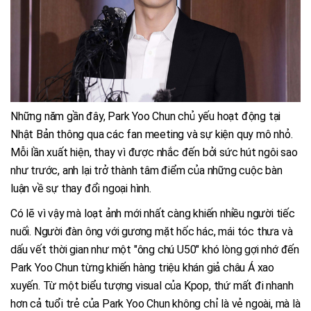
Những năm gần đây, Park Yoo Chun chủ yếu hoạt động tại
Nhật Bản thông qua các fan meeting và sự kiện quy mô nhỏ.
Mỗi lần xuất hiện, thay vì được nhắc đến bởi sức hút ngôi sao
như trước, anh lại trở thành tâm điểm của những cuộc bàn
luận về sự thay đổi ngoại hình.
Có lẽ vì vậy mà loạt ảnh mới nhất càng khiến nhiều người tiếc
nuối. Người đàn ông với gương mặt hốc hác, mái tóc thưa và
dấu vết thời gian như một "ông chú U50" khó lòng gợi nhớ đến
Park Yoo Chun từng khiến hàng triệu khán giả châu Á xao
xuyến. Từ một biểu tượng visual của Kpop, thứ mất đi nhanh
hơn cả tuổi trẻ của Park Yoo Chun không chỉ là vẻ ngoài, mà là