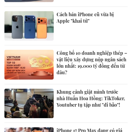
Cách bán iPhone cũ vừa bị
Apple "khai tử"
Công bố 10 doanh nghiệp thép –
vật liệu xây dựng nộp ngân sách
lớn nhất: 19.000 tỷ đồng đến từ
đâu?
Khung cảnh giật mình trước
nhà Huấn Hoa Hồng: TikToker,
Youtuber tụ tập như "đi bão"!
iPhone 17 Pro Max đang có giá