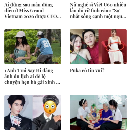
Ai đứng sau màn đồng
Nữ nghệ sĩ Việt U60 nhiều
diễn ở Miss Grand
lần đổ vỡ tình cảm: "Sợ
Vietnam 2026 được CEO
nhất sống cạnh một người
Phạm Kim Dung hết lời
mà vẫn thấy cô đơn"
khen ngợi?
1 Anh Trai Say Hi đăng
Puka có tin vui?
ảnh du lịch ai dè lộ
chuyện hẹn hò gái xinh ở
resort