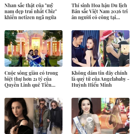
Nhan sắc thật của "mỹ
Thí sinh Hoa hậu Du lịch
nam đẹp trai nhất Cbiz"
Bản sắc Việt Nam 2026 tri
khiến netizen ngã ngửa
ân người có công tại
Quảng Ngãi
Cuộc sống giàu có trong
Không dám tin đây chính
biệt thự hơn 21 tỷ của
là quý tử của Angelababy -
Quyền Linh quê Tiền
Huỳnh Hiểu Minh
Giang, SN 1969