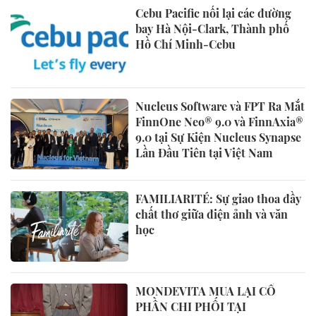
Cebu Pacific nối lại các đường
bay Hà Nội-Clark, Thành phố
Hồ Chí Minh-Cebu
Nucleus Software và FPT Ra Mắt
FinnOne Neo® 9.0 và FinnAxia®
9.0 tại Sự Kiện Nucleus Synapse
Lần Đầu Tiên tại Việt Nam
FAMILIARITÉ: Sự giao thoa đầy
chất thơ giữa điện ảnh và văn
học
MONDEVITA MUA LẠI CỔ
PHẦN CHI PHỐI TẠI