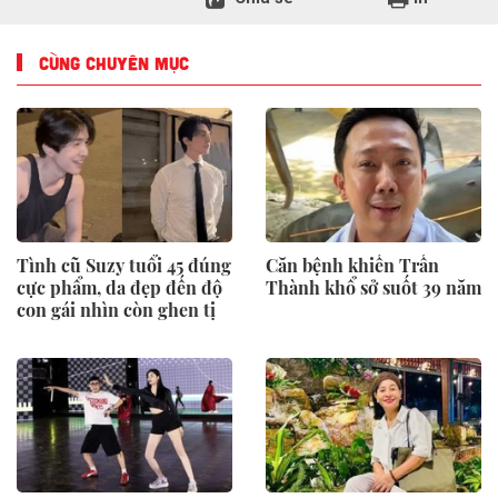
CÙNG CHUYÊN MỤC
Tình cũ Suzy tuổi 45 đúng
Căn bệnh khiến Trấn
cực phẩm, da đẹp đến độ
Thành khổ sở suốt 39 năm
con gái nhìn còn ghen tị