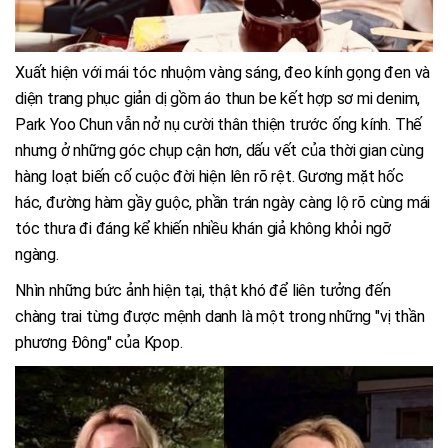
Xuất hiện với mái tóc nhuộm vàng sáng, đeo kính gọng đen và
diện trang phục giản dị gồm áo thun be kết hợp sơ mi denim,
Park Yoo Chun vẫn nở nụ cười thân thiện trước ống kính. Thế
nhưng ở những góc chụp cận hơn, dấu vết của thời gian cùng
hàng loạt biến cố cuộc đời hiện lên rõ rệt. Gương mặt hốc
hác, đường hàm gầy guộc, phần trán ngày càng lộ rõ cùng mái
tóc thưa đi đáng kể khiến nhiều khán giả không khỏi ngỡ
ngàng.
Nhìn những bức ảnh hiện tại, thật khó để liên tưởng đến
chàng trai từng được mệnh danh là một trong những "vị thần
phương Đông" của Kpop.