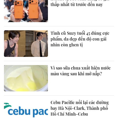
thấp nhất từ trước đến nay
Tình cũ Suzy tuổi 45 đúng cực
phẩm, da đẹp đến độ con gái
nhìn còn ghen tị
Vì sao sữa chua xuất hiện nước
màu vàng sau khi mở nắp?
Cebu Pacific nối lại các đường
bay Hà Nội-Clark, Thành phố
Hồ Chí Minh-Cebu