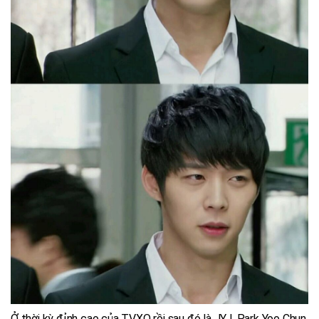
Ở thời kỳ đỉnh cao của TVXQ rồi sau đó là JYJ, Park Yoo Chun