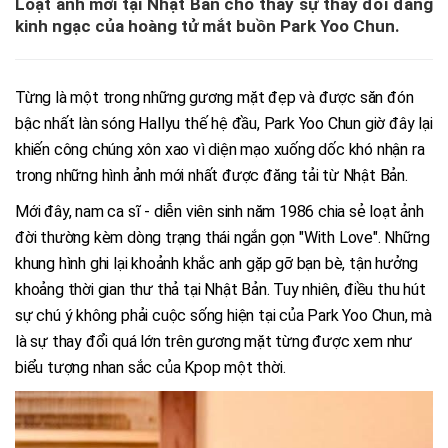
Loạt ảnh mới tại Nhật Bản cho thấy sự thay đổi đáng
kinh ngạc của hoàng tử mắt buồn Park Yoo Chun.
Từng là một trong những gương mặt đẹp và được săn đón
bậc nhất làn sóng Hallyu thế hệ đầu, Park Yoo Chun giờ đây lại
khiến công chúng xôn xao vì diện mạo xuống dốc khó nhận ra
trong những hình ảnh mới nhất được đăng tải từ Nhật Bản.
Mới đây, nam ca sĩ - diễn viên sinh năm 1986 chia sẻ loạt ảnh
đời thường kèm dòng trạng thái ngắn gọn "With Love". Những
khung hình ghi lại khoảnh khắc anh gặp gỡ bạn bè, tận hưởng
khoảng thời gian thư thả tại Nhật Bản. Tuy nhiên, điều thu hút
sự chú ý không phải cuộc sống hiện tại của Park Yoo Chun, mà
là sự thay đổi quá lớn trên gương mặt từng được xem như
biểu tượng nhan sắc của Kpop một thời.