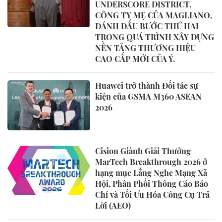
UNDERSCORE DISTRICT,
CÔNG TY MẸ CỦA MAGLIANO,
ĐÁNH DẤU BƯỚC THỨ HAI
TRONG QUÁ TRÌNH XÂY DỰNG
NỀN TẢNG THƯƠNG HIỆU
CAO CẤP MỚI CỦA Ý.
Huawei trở thành Đối tác sự
kiện của GSMA M360 ASEAN
2026
Cision Giành Giải Thưởng
MarTech Breakthrough 2026 ở
hạng mục Lắng Nghe Mạng Xã
Hội, Phân Phối Thông Cáo Báo
Chí và Tối Ưu Hóa Công Cụ Trả
Lời (AEO)