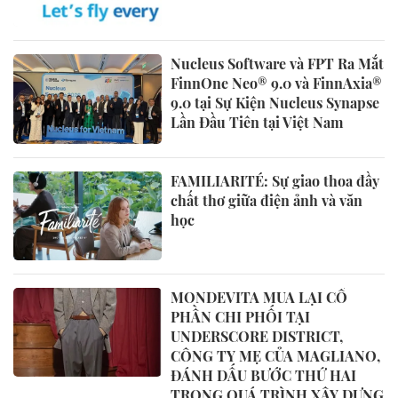
Nucleus Software và FPT Ra Mắt
FinnOne Neo® 9.0 và FinnAxia®
9.0 tại Sự Kiện Nucleus Synapse
Lần Đầu Tiên tại Việt Nam
FAMILIARITÉ: Sự giao thoa đầy
chất thơ giữa điện ảnh và văn
học
MONDEVITA MUA LẠI CỔ
PHẦN CHI PHỐI TẠI
UNDERSCORE DISTRICT,
CÔNG TY MẸ CỦA MAGLIANO,
ĐÁNH DẤU BƯỚC THỨ HAI
TRONG QUÁ TRÌNH XÂY DỰNG