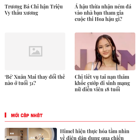
Trương Bá Chi hận Triệu
Á hậu thừa nhận ném đá
Vy thấu xương
vào nhà bạn tham gia
cuộc thi Hoa hậu gì?
‘Bé' Xuân Mai thay đổi thế
Chi tiết vụ tai nạn thảm
nào ở tuổi 31?
khốc cướp đi sinh mạng
nữ diễn viên 18 tuổi
MỚI CẬP NHẬT
Himel hiện thực hóa tầm nhìn
về điện dân dụng qua chiến