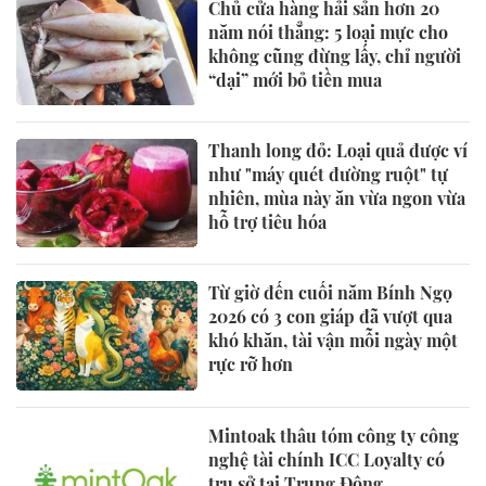
Chủ cửa hàng hải sản hơn 20
năm nói thẳng: 5 loại mực cho
không cũng đừng lấy, chỉ người
“dại” mới bỏ tiền mua
Thanh long đỏ: Loại quả được ví
như "máy quét đường ruột" tự
nhiên, mùa này ăn vừa ngon vừa
hỗ trợ tiêu hóa
Từ giờ đến cuối năm Bính Ngọ
2026 có 3 con giáp đã vượt qua
khó khăn, tài vận mỗi ngày một
rực rỡ hơn
Mintoak thâu tóm công ty công
nghệ tài chính ICC Loyalty có
trụ sở tại Trung Đông