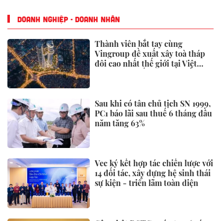
DOANH NGHIỆP - DOANH NHÂN
Thành viên bắt tay cùng
Vingroup đề xuất xây toà tháp
đôi cao nhất thế giới tại Việt
Nam: Công bố thông tin bất ngờ
Sau khi có tân chủ tịch SN 1999,
PC1 báo lãi sau thuế 6 tháng đầu
năm tăng 63%
Vec ký kết hợp tác chiến lược với
14 đối tác, xây dựng hệ sinh thái
sự kiện - triển lãm toàn diện