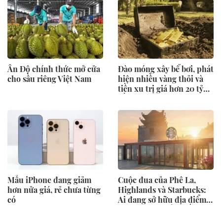
Ấn Độ chính thức mở cửa
Đào móng xây bể bơi, phát
cho sầu riêng Việt Nam
hiện nhiều vàng thỏi và
tiền xu trị giá hơn 20 tỷ
đồng
Mẫu iPhone đang giảm
Cuộc đua của Phê La,
hơn nửa giá, rẻ chưa từng
Highlands và Starbucks:
có
Ai đang sở hữu địa điểm
mệnh danh "đắt nhất Việt
Nam"?