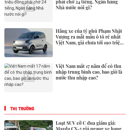
phải chờ 24 tiếng, Ngân hàng
Nhà nước nói gì?
Hãng xe của tỷ phú Phạm Nhật
Vượng ra mắt mẫu ô tô rẻ nhất
Việt Nam, giá chưa tới 190 triệu
đồng
Việt Nam mất 17 năm để có thu
nhập trung bình cao, bao giờ là
nước thu nhập cao?
THỊ TRƯỜNG
Loạt SUV cỡ C đua giảm giá:
Mazda CX-5 giá ngang xe hạng