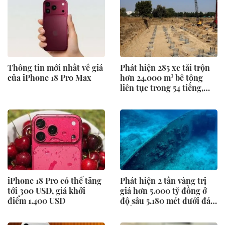
Thông tin mới nhất về giá
Phát hiện 285 xe tải trộn
của iPhone 18 Pro Max
hơn 24.000 m³ bê tông
liên tục trong 54 tiếng,
móng của siêu công trình
lộ diện
iPhone 18 Pro có thể tăng
Phát hiện 2 tấn vàng trị
tới 300 USD, giá khởi
giá hơn 5.000 tỷ đồng ở
điểm 1.400 USD
độ sâu 5.180 mét dưới đáy
biển