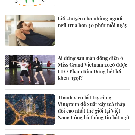
Lời khuyên cho những người
ngủ trưa hơn 30 phút mỗi ngày
Ai đứng sau màn đồng diễn ở
Miss Grand Vietnam 2026 được
CEO Phạm Kim Dung hết lời
khen ngợi?
Thành viên bắt tay cùng
Vingroup đề xuất xây toà tháp
đôi cao nhất thế giới tại Việt
Nam: Công bố thông tin bất ngờ