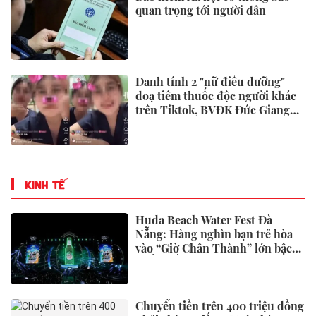
quan trọng tới người dân
Danh tính 2 "nữ điều dưỡng"
doạ tiêm thuốc độc người khác
trên Tiktok, BVĐK Đức Giang
đã xử lý
KINH TẾ
Huda Beach Water Fest Đà
Nẵng: Hàng nghìn bạn trẻ hòa
vào “Giờ Chân Thành” lớn bậc
nhất miền Trung
Chuyển tiền trên 400 triệu đồng