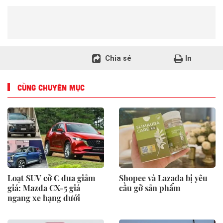
Chia sẻ
In
CÙNG CHUYÊN MỤC
Loạt SUV cỡ C đua giảm
Shopee và Lazada bị yêu
giá: Mazda CX-5 giá
cầu gỡ sản phẩm
ngang xe hạng dưới