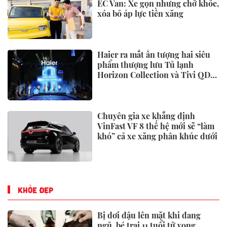
EC Van: Xe gọn nhưng chở khỏe,
xóa bỏ áp lực tiền xăng
Haier ra mắt ấn tượng hai siêu
phẩm thượng lưu Tủ lạnh
Horizon Collection và Tivi QD-
Miniled
Chuyên gia xe khẳng định
VinFast VF 8 thế hệ mới sẽ “làm
khó” cả xe xăng phân khúc dưới
KHỎE ĐẸP
Bị dơi đậu lên mặt khi đang
ngủ, bé trai 11 tuổi tử vong