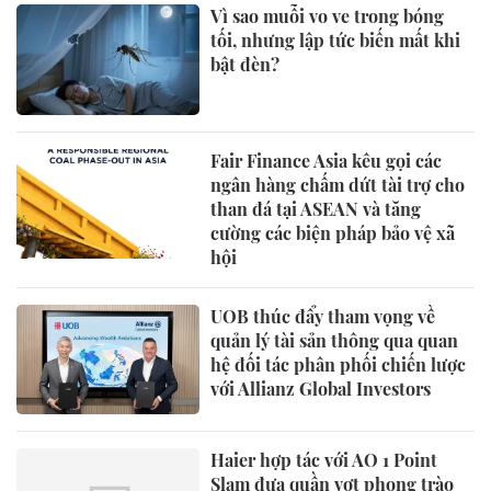
Vì sao muỗi vo ve trong bóng
tối, nhưng lập tức biến mất khi
bật đèn?
Fair Finance Asia kêu gọi các
ngân hàng chấm dứt tài trợ cho
than đá tại ASEAN và tăng
cường các biện pháp bảo vệ xã
hội
UOB thúc đẩy tham vọng về
quản lý tài sản thông qua quan
hệ đối tác phân phối chiến lược
với Allianz Global Investors
Haier hợp tác với AO 1 Point
Slam đưa quần vợt phong trào