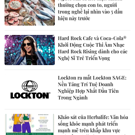
thường chọn con to, người
trong nghề lại nhìn vào 5 dấu
hiệu này trước
Hard Rock Cafe và Coca-Cola®
Khởi Động Cuộc Thi Âm Nhạc
Hard Rock Rising dành cho các
Nghệ Sĩ Trẻ Triển Vọng
Lockton ra mắt Lockton SAGE:
Nền Tảng Trí Tuệ Doanh
Nghiệp Hợp Nhất Đầu Tiên
Trong Ngành
Khảo sát của Herbalife: Văn hóa
sống khỏe mạnh phát triển
mạnh mẽ trên khắp khu vực