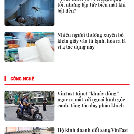
tối, nhưng lập tức biến mất khi
bật đèn?
Nhiều người thường xuyên bỏ
khăn giấy vào tủ lạnh, hóa ra là
vì 4 tác dụng này
CÔNG NGHỆ
VinFast Kinet “khuấy động”
ngày ra mắt với ngoại hình góc
cạnh, tăng tốc đầy phấn khích
Hộ kinh doanh đổi sang VinFast