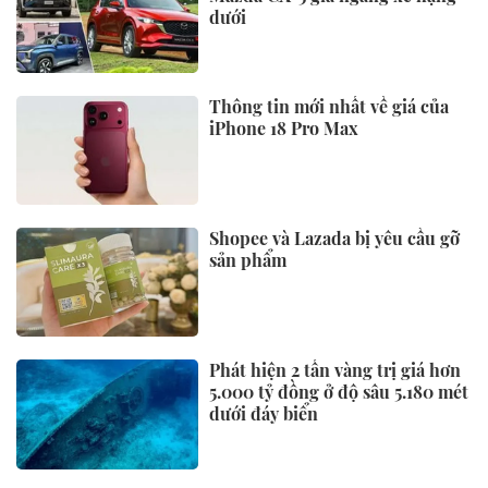
dưới
Thông tin mới nhất về giá của
iPhone 18 Pro Max
Shopee và Lazada bị yêu cầu gỡ
sản phẩm
Phát hiện 2 tấn vàng trị giá hơn
5.000 tỷ đồng ở độ sâu 5.180 mét
dưới đáy biển