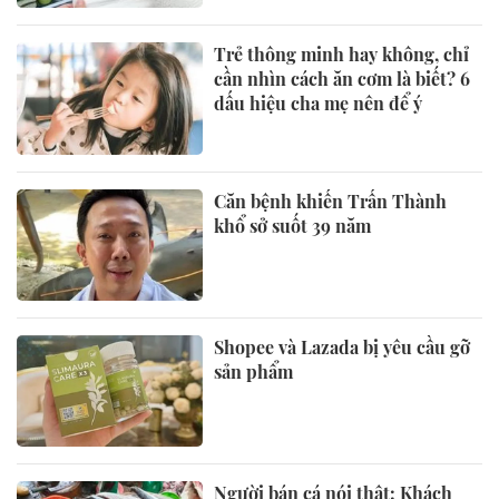
Trẻ thông minh hay không, chỉ
cần nhìn cách ăn cơm là biết? 6
dấu hiệu cha mẹ nên để ý
Căn bệnh khiến Trấn Thành
khổ sở suốt 39 năm
Shopee và Lazada bị yêu cầu gỡ
sản phẩm
Người bán cá nói thật: Khách