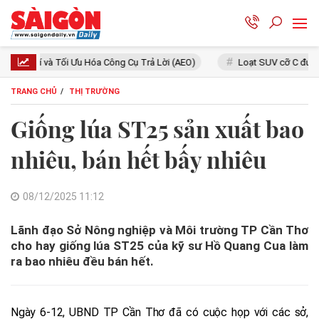
óa Công Cụ Trả Lời (AEO)
Loạt SUV cỡ C đua giảm giá: Mazda CX-5
TRANG CHỦ
THỊ TRƯỜNG
Giống lúa ST25 sản xuất bao
nhiêu, bán hết bấy nhiêu
08/12/2025 11:12
Lãnh đạo Sở Nông nghiệp và Môi trường TP Cần Thơ
cho hay giống lúa ST25 của kỹ sư Hồ Quang Cua làm
ra bao nhiêu đều bán hết.
Ngày 6-12, UBND TP Cần Thơ đã có cuộc họp với các sở,