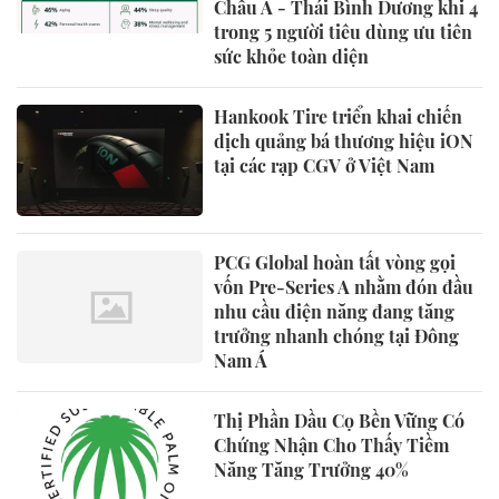
Châu Á - Thái Bình Dương khi 4
trong 5 người tiêu dùng ưu tiên
sức khỏe toàn diện
Hankook Tire triển khai chiến
dịch quảng bá thương hiệu iON
tại các rạp CGV ở Việt Nam
PCG Global hoàn tất vòng gọi
vốn Pre-Series A nhằm đón đầu
nhu cầu điện năng đang tăng
trưởng nhanh chóng tại Đông
Nam Á
Thị Phần Dầu Cọ Bền Vững Có
Chứng Nhận Cho Thấy Tiềm
Năng Tăng Trưởng 40%