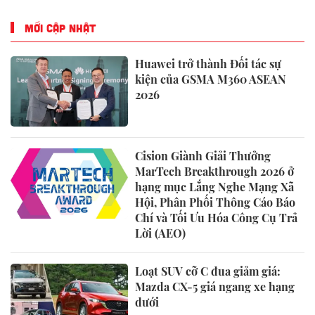
MỚI CẬP NHẬT
Huawei trở thành Đối tác sự
kiện của GSMA M360 ASEAN
2026
Cision Giành Giải Thưởng
MarTech Breakthrough 2026 ở
hạng mục Lắng Nghe Mạng Xã
Hội, Phân Phối Thông Cáo Báo
Chí và Tối Ưu Hóa Công Cụ Trả
Lời (AEO)
Loạt SUV cỡ C đua giảm giá:
Mazda CX-5 giá ngang xe hạng
dưới