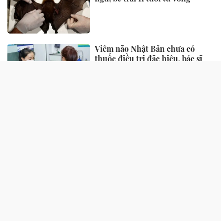
Viêm não Nhật Bản chưa có
thuốc điều trị đặc hiệu, bác sĩ
chỉ "chìa khoá" phòng ngừa
Mỹ đánh giá là "rau tốt nhất thế
giới", bán nhiều ở chợ Việt
nhưng ít người để ý
Vụ cháy nhà liền kề ở Hà Nội:
Sức khoẻ nạn nhân còn lại thế
nào?