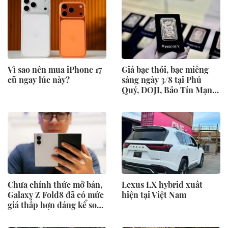
Vì sao nên mua iPhone 17
Giá bạc thỏi, bạc miếng
cũ ngay lúc này?
sáng ngày 3/8 tại Phú
Quý, DOJI, Bảo Tín Mạnh
Hải
Chưa chính thức mở bán,
Lexus LX hybrid xuất
Galaxy Z Fold8 đã có mức
hiện tại Việt Nam
giá thấp hơn đáng kể so
với niêm yết