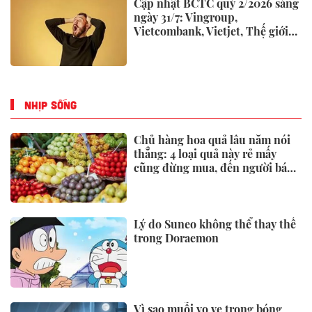
Cập nhật BCTC quý 2/2026 sáng
ngày 31/7: Vingroup,
Vietcombank, Vietjet, Thế giới
di động và loạt ông lớn dồn dập
công bố trước hạn chót
NHỊP SỐNG
Chủ hàng hoa quả lâu năm nói
thẳng: 4 loại quả này rẻ mấy
cũng đừng mua, đến người bán
còn ngại ăn
Lý do Suneo không thể thay thế
trong Doraemon
Vì sao muỗi vo ve trong bóng