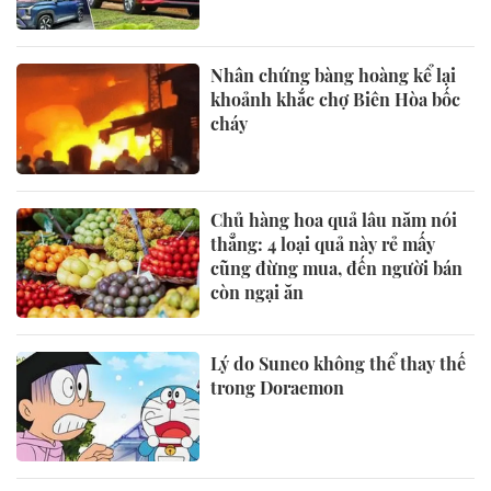
Nhân chứng bàng hoàng kể lại
khoảnh khắc chợ Biên Hòa bốc
cháy
Chủ hàng hoa quả lâu năm nói
thẳng: 4 loại quả này rẻ mấy
cũng đừng mua, đến người bán
còn ngại ăn
Lý do Suneo không thể thay thế
trong Doraemon