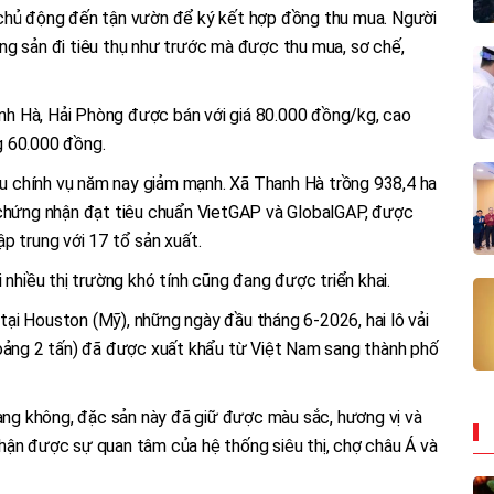
 chủ động đến tận vườn để ký kết hợp đồng thu mua. Người
ng sản đi tiêu thụ như trước mà được thu mua, sơ chế,
hanh Hà, Hải Phòng được bán với giá 80.000 đồng/kg, cao
g 60.000 đồng.
iều chính vụ năm nay giảm mạnh. Xã Thanh Hà trồng 938,4 ha
 chứng nhận đạt tiêu chuẩn VietGAP và GlobalGAP, được
p trung với 17 tổ sản xuất.
 nhiều thị trường khó tính cũng đang được triển khai.
ại Houston (Mỹ), những ngày đầu tháng 6-2026, hai lô vải
hoảng 2 tấn) đã được xuất khẩu từ Việt Nam sang thành phố
g không, đặc sản này đã giữ được màu sắc, hương vị và
hận được sự quan tâm của hệ thống siêu thị, chợ châu Á và