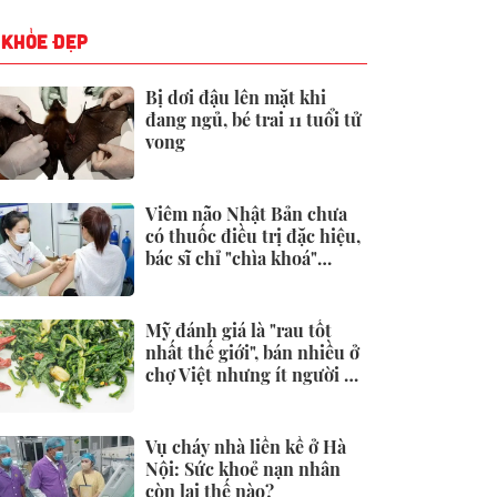
KHỎE ĐẸP
Bị dơi đậu lên mặt khi
đang ngủ, bé trai 11 tuổi tử
vong
Viêm não Nhật Bản chưa
có thuốc điều trị đặc hiệu,
bác sĩ chỉ "chìa khoá"
phòng ngừa
Mỹ đánh giá là "rau tốt
nhất thế giới", bán nhiều ở
chợ Việt nhưng ít người để
ý
Vụ cháy nhà liền kề ở Hà
Nội: Sức khoẻ nạn nhân
còn lại thế nào?