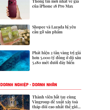
Thông tin mới nhất về giá
của iPhone 18 Pro Max
Shopee và Lazada bị yêu
cầu gỡ sản phẩm
Phát hiện 2 tấn vàng trị giá
hơn 5.000 tỷ đồng ở độ sâu
5.180 mét dưới đáy biển
DOANH NGHIỆP - DOANH NHÂN
Thành viên bắt tay cùng
Vingroup đề xuất xây toà
tháp đôi cao nhất thế giới