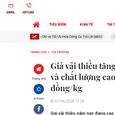
EMAIL
HOTLINE
TIÊU ĐIỂM
KINH TẾ
THỊ 
 Báo Chí và Tối Ưu Hóa Công Cụ Trả Lời (AEO)
Loạt SUV cỡ C đua 
TRANG CHỦ
THỊ TRƯỜNG
Giá vải thiều tăn
và chất lượng cao
Trang chủ
đồng/kg
0
Thích
07/06/2026 12:28
Giá vải thiều năm nay đang cao