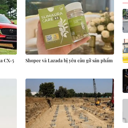
da CX-5
Shopee và Lazada bị yêu cầu gỡ sản phẩm