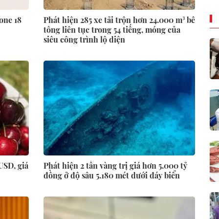
one 18
Phát hiện 285 xe tải trộn hơn 24.000 m³ bê
tông liên tục trong 54 tiếng, móng của
siêu công trình lộ diện
USD, giá
Phát hiện 2 tấn vàng trị giá hơn 5.000 tỷ
đồng ở độ sâu 5.180 mét dưới đáy biển