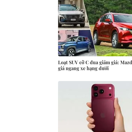
Loạt SUV cỡ C đua giảm giá: Maz
giá ngang xe hạng dưới