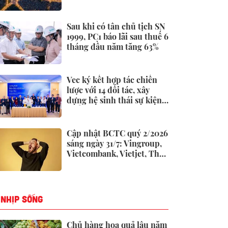
tại Việt Nam: Công bố
thông tin bất ngờ
Sau khi có tân chủ tịch SN
1999, PC1 báo lãi sau thuế 6
tháng đầu năm tăng 63%
Vec ký kết hợp tác chiến
lược với 14 đối tác, xây
dựng hệ sinh thái sự kiện -
triển lãm toàn diện
Cập nhật BCTC quý 2/2026
sáng ngày 31/7: Vingroup,
Vietcombank, Vietjet, Thế
giới di động và loạt ông
lớn dồn dập công bố trước
hạn chót
NHỊP SỐNG
Chủ hàng hoa quả lâu năm