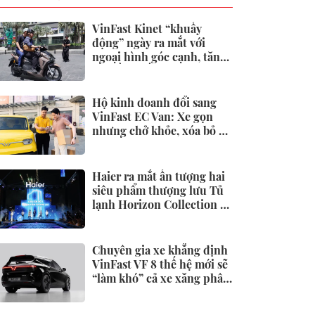
VinFast Kinet “khuấy
động” ngày ra mắt với
ngoại hình góc cạnh, tăng
tốc đầy phấn khích
Hộ kinh doanh đổi sang
VinFast EC Van: Xe gọn
nhưng chở khỏe, xóa bỏ áp
lực tiền xăng
Haier ra mắt ấn tượng hai
siêu phẩm thượng lưu Tủ
lạnh Horizon Collection và
Tivi QD-Miniled
Chuyên gia xe khẳng định
VinFast VF 8 thế hệ mới sẽ
“làm khó” cả xe xăng phân
khúc dưới