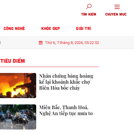
TÌM KIẾM
CHUYÊN MỤC
CÔNG NGHỆ
KHỎE ĐẸP
GIẢI TRÍ
Thứ 6, 7 tháng 8, 2026, 05:22:54
g kể lại khoảnh khắc chợ Biên Hòa bốc cháy
Chủ hàng hoa quả lâu 
TIÊU ĐIỂM
Nhân chứng bàng hoàng
kể lại khoảnh khắc chợ
Biên Hòa bốc cháy
Miền Bắc, Thanh Hoá,
Nghệ An tiếp tục mưa to