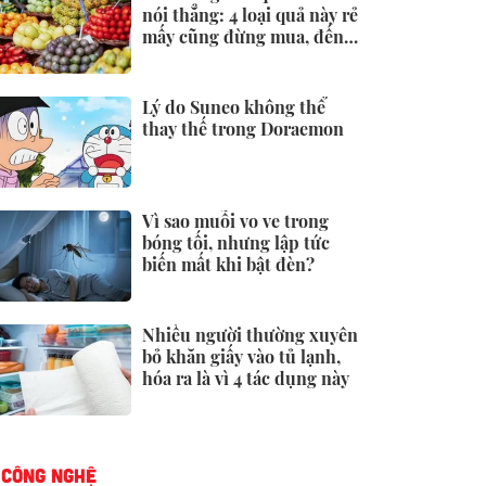
nói thẳng: 4 loại quả này rẻ
mấy cũng đừng mua, đến
người bán còn ngại ăn
Lý do Suneo không thể
thay thế trong Doraemon
Vì sao muỗi vo ve trong
bóng tối, nhưng lập tức
biến mất khi bật đèn?
Nhiều người thường xuyên
bỏ khăn giấy vào tủ lạnh,
hóa ra là vì 4 tác dụng này
CÔNG NGHỆ