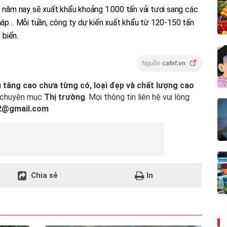
u năm nay sẽ xuất khẩu khoảng 1.000 tấn vải tươi sang các
Pháp… Mỗi tuần, công ty dự kiến xuất khẩu từ 120-150 tấn
 biển.
Nguồn
cafef.vn
ều tăng cao chưa từng có, loại đẹp và chất lượng cao
 chuyên mục
Thị trường
. Mọi thông tin liên hệ vui lòng
22@gmail.com
Chia sẻ
In