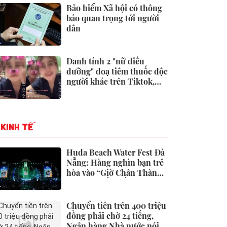
Bảo hiểm Xã hội có thông
báo quan trọng tới người
dân
Danh tính 2 "nữ điều
dưỡng" doạ tiêm thuốc độc
người khác trên Tiktok,
BVĐK Đức Giang đã xử lý
KINH TẾ
Huda Beach Water Fest Đà
Nẵng: Hàng nghìn bạn trẻ
hòa vào “Giờ Chân Thành”
lớn bậc nhất miền Trung
Chuyển tiền trên 400 triệu
đồng phải chờ 24 tiếng,
Ngân hàng Nhà nước nói