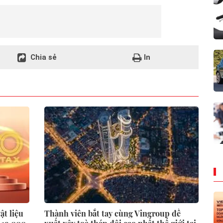
Chia sẻ
In
ật liệu
Thành viên bắt tay cùng Vingroup đề