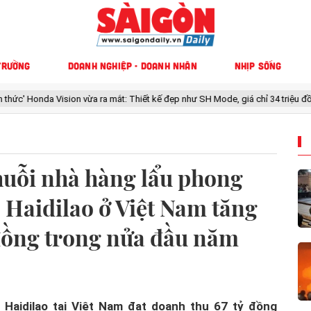
TRƯỜNG
DOANH NGHIỆP - DOANH NHÂN
NHỊP SỐNG
on vừa ra mắt: Thiết kế đẹp như SH Mode, giá chỉ 34 triệu đồng
Kỷ lục
huỗi nhà hàng lẩu phong
Haidilao ở Việt Nam tăng
 đồng trong nửa đầu năm
 Haidilao tại Việt Nam đạt doanh thu 67 tỷ đồng