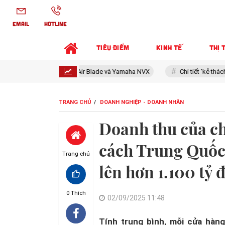
EMAIL
HOTLINE
TIÊU ĐIỂM
KINH TẾ
THỊ 
c Honda Air Blade và Yamaha NVX
Chi tiết 'kẻ thách thức' Honda Visi
TRANG CHỦ
DOANH NGHIỆP - DOANH NHÂN
Doanh thu của c
cách Trung Quốc 
Trang chủ
lên hơn 1.100 tỷ
0
Thích
02/09/2025 11:48
Tính trung bình, mỗi cửa hàng