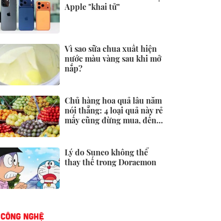
Apple "khai tử"
Vì sao sữa chua xuất hiện
nước màu vàng sau khi mở
nắp?
Chủ hàng hoa quả lâu năm
nói thẳng: 4 loại quả này rẻ
mấy cũng đừng mua, đến
người bán còn ngại ăn
Lý do Suneo không thể
thay thế trong Doraemon
CÔNG NGHỆ