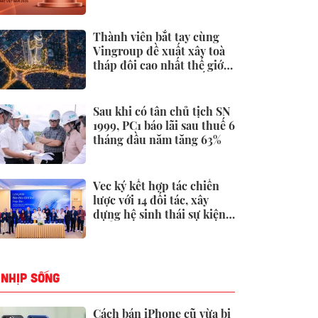
19.000 tỷ đồng đến từ
đâu?
Thành viên bắt tay cùng
Vingroup đề xuất xây toà
tháp đôi cao nhất thế giới
tại Việt Nam: Công bố
thông tin bất ngờ
Sau khi có tân chủ tịch SN
1999, PC1 báo lãi sau thuế 6
tháng đầu năm tăng 63%
Vec ký kết hợp tác chiến
lược với 14 đối tác, xây
dựng hệ sinh thái sự kiện -
triển lãm toàn diện
NHỊP SỐNG
Cách bán iPhone cũ vừa bị