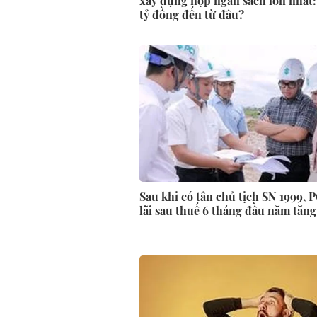
xây dựng nộp ngân sách lớn nhất:
tỷ đồng đến từ đâu?
Sau khi có tân chủ tịch SN 1999, 
lãi sau thuế 6 tháng đầu năm tăn