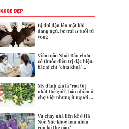
KHỎE ĐẸP
Bị dơi đậu lên mặt khi
đang ngủ, bé trai 11 tuổi tử
vong
Viêm não Nhật Bản chưa
có thuốc điều trị đặc hiệu,
bác sĩ chỉ "chìa khoá"
phòng ngừa
Mỹ đánh giá là "rau tốt
nhất thế giới", bán nhiều ở
chợ Việt nhưng ít người để
ý
Vụ cháy nhà liền kề ở Hà
Nội: Sức khoẻ nạn nhân
còn lại thế nào?