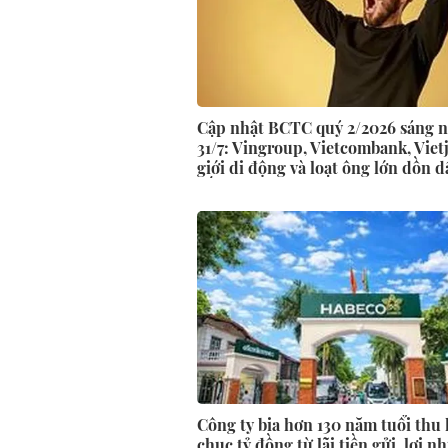
Cập nhật BCTC quý 2/2026 sáng 
31/7: Vingroup, Vietcombank, Viet
giới di động và loạt ông lớn dồn 
bố trước hạn chót
Công ty bia hơn 130 năm tuổi thu
chục tỷ đồng từ lãi tiền gửi, lợi 