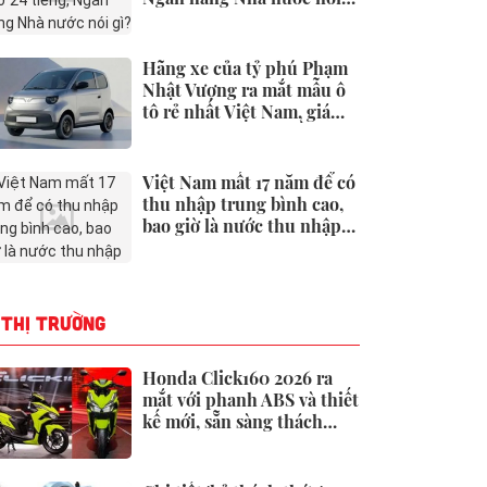
gì?
Hãng xe của tỷ phú Phạm
Nhật Vượng ra mắt mẫu ô
tô rẻ nhất Việt Nam, giá
chưa tới 190 triệu đồng
Việt Nam mất 17 năm để có
thu nhập trung bình cao,
bao giờ là nước thu nhập
cao?
THỊ TRƯỜNG
Honda Click160 2026 ra
mắt với phanh ABS và thiết
kế mới, sẵn sàng thách
thức Honda Air Blade và
Yamaha NVX