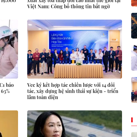
 19.000
xuất xây toà tháp đôi cao nhất thế giới tại
Việt Nam: Công bố thông tin bất ngờ
PC1 báo
Vec ký kết hợp tác chiến lược với 14 đối
g 63%
tác, xây dựng hệ sinh thái sự kiện - triển
lãm toàn diện