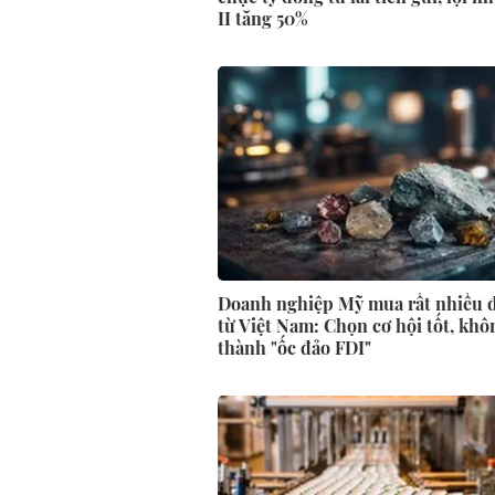
II tăng 50%
Doanh nghiệp Mỹ mua rất nhiều 
từ Việt Nam: Chọn cơ hội tốt, khô
thành "ốc đảo FDI"