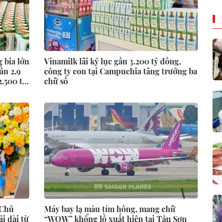
g bia lớn
Vinamilk lãi kỷ lục gần 3.200 tỷ đồng,
ần 2,9
công ty con tại Campuchia tăng trưởng ba
2.500 tỷ
chữ số
 Chủ
Máy bay lạ màu tím hồng, mang chữ
i dài từ
“WOW” khổng lồ xuất hiện tại Tân Sơn