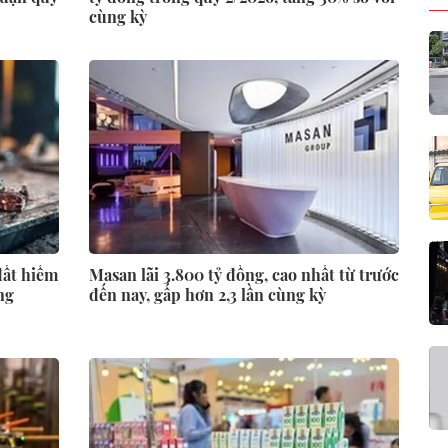
cùng kỳ
đất hiếm
Masan lãi 3.800 tỷ đồng, cao nhất từ trước
ng
đến nay, gấp hơn 2,3 lần cùng kỳ