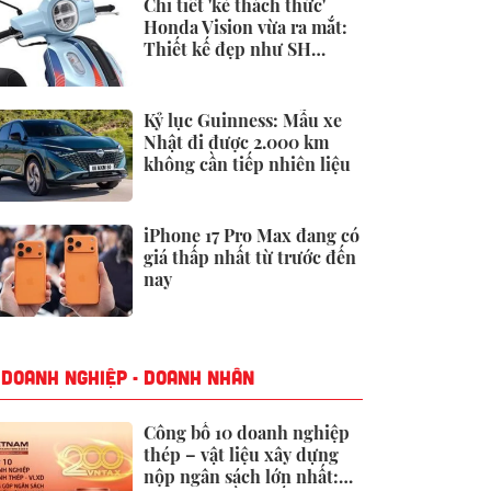
Chi tiết 'kẻ thách thức'
Honda Vision vừa ra mắt:
Thiết kế đẹp như SH
Mode, giá chỉ 34 triệu
đồng
Kỷ lục Guinness: Mẫu xe
Nhật đi được 2.000 km
không cần tiếp nhiên liệu
iPhone 17 Pro Max đang có
giá thấp nhất từ trước đến
nay
DOANH NGHIỆP - DOANH NHÂN
Công bố 10 doanh nghiệp
thép – vật liệu xây dựng
nộp ngân sách lớn nhất: