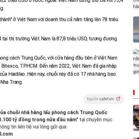
8,2 triệu USD ở nước ngoài. Việt Nam đứng thứ ba với 75,4
g.
thành" ở Việt Nam với doanh thu cả năm tăng lên 78 triệu
 tại thị trường Việt Nam là 87,8 triệu USD, tương đương
phong cách Trung Quốc, với cửa hàng đầu tiên ở Việt Nam
p Bitexco, TP.HCM. Đến năm 2022, Việt Nam đã gia nhập
của Haidilao. Hiện nay, chuỗi này đã có 17 nhà hàng, bao
 Nha Trang.
Nguồn
cafef.vn
của chuỗi nhà hàng lẩu phong cách Trung Quốc
 1.100 tỷ đồng trong nửa đầu năm"
tại chuyên mục
hông tin liên hệ vui lòng gửi qua
l.com