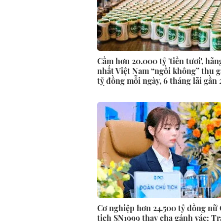
Cầm hơn 20.000 tỷ 'tiền tươi', hãn
nhất Việt Nam “ngồi không” thu g
tỷ đồng mỗi ngày, 6 tháng lãi gần 
đồng
Cơ nghiệp hơn 24.500 tỷ đồng nữ
tịch SN1999 thay cha gánh vác: Trả