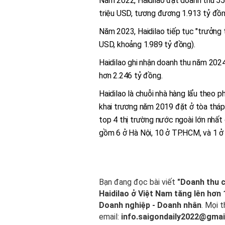
Năm 2022, Haidilao đạt doanh thu 55
triệu USD, tương đương 1.913 tỷ đồn
Năm 2023, Haidilao tiếp tục "trưởng 
USD, khoảng 1.989 tỷ đồng).
Haidilao ghi nhận doanh thu năm 2024
hơn 2.246 tỷ đồng.
Haidilao là chuỗi nhà hàng lẩu theo 
khai trương năm 2019 đặt ở tòa thá
top 4 thị trường nước ngoài lớn nhất 
gồm 6 ở Hà Nội, 10 ở TP.HCM, và 1 ở
Bạn đang đọc bài viết
"Doanh thu 
Haidilao ở Việt Nam tăng lên hơn
Doanh nghiệp - Doanh nhân
. Mọi t
email:
info.saigondaily2022@gmai