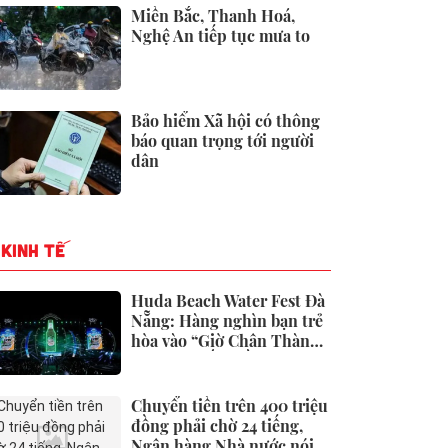
Miền Bắc, Thanh Hoá,
Nghệ An tiếp tục mưa to
Bảo hiểm Xã hội có thông
báo quan trọng tới người
dân
KINH TẾ
Huda Beach Water Fest Đà
Nẵng: Hàng nghìn bạn trẻ
hòa vào “Giờ Chân Thành”
lớn bậc nhất miền Trung
Chuyển tiền trên 400 triệu
đồng phải chờ 24 tiếng,
Ngân hàng Nhà nước nói