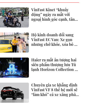
VinFast Kinet “khuấy
động” ngày ra mắt với
ngoại hình góc cạnh, tăng
tốc đầy phấn khích
Hộ kinh doanh đổi sang
VinFast EC Van: Xe gọn
nhưng chở khỏe, xóa bỏ áp
lực tiền xăng
Haier ra mắt ấn tượng hai
siêu phẩm thượng lưu Tủ
lạnh Horizon Collection và
Tivi QD-Miniled
Chuyên gia xe khẳng định
VinFast VF 8 thế hệ mới sẽ
“làm khó” cả xe xăng phân
khúc dưới