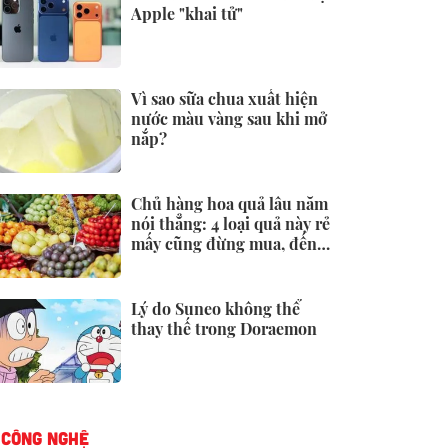
Apple "khai tử"
Vì sao sữa chua xuất hiện
nước màu vàng sau khi mở
nắp?
Chủ hàng hoa quả lâu năm
nói thẳng: 4 loại quả này rẻ
mấy cũng đừng mua, đến
người bán còn ngại ăn
Lý do Suneo không thể
thay thế trong Doraemon
CÔNG NGHỆ