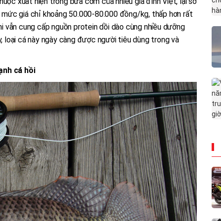
 thuộc xuất hiện trong bữa cơm của nhiều gia đình Việt, lại sở
ới mức giá chỉ khoảng 50.000-80.000 đồng/kg, thấp hơn rất
 phi vẫn cung cấp nguồn protein dồi dào cùng nhiều dưỡng
y, loại cá này ngày càng được người tiêu dùng trong và
ạnh cá hồi