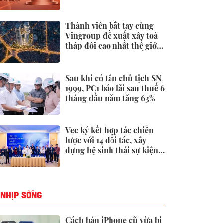
19.000 tỷ đồng đến từ
đâu?
Thành viên bắt tay cùng
Vingroup đề xuất xây toà
tháp đôi cao nhất thế giới
tại Việt Nam: Công bố
thông tin bất ngờ
Sau khi có tân chủ tịch SN
1999, PC1 báo lãi sau thuế 6
tháng đầu năm tăng 63%
Vec ký kết hợp tác chiến
lược với 14 đối tác, xây
dựng hệ sinh thái sự kiện -
triển lãm toàn diện
NHỊP SỐNG
Cách bán iPhone cũ vừa bị