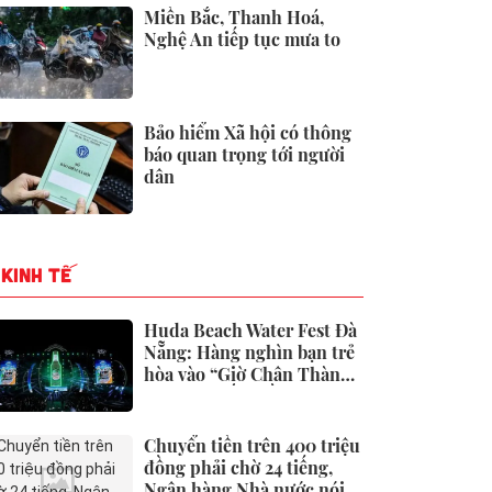
Miền Bắc, Thanh Hoá,
Nghệ An tiếp tục mưa to
Bảo hiểm Xã hội có thông
báo quan trọng tới người
dân
KINH TẾ
Huda Beach Water Fest Đà
Nẵng: Hàng nghìn bạn trẻ
hòa vào “Giờ Chân Thành”
lớn bậc nhất miền Trung
Chuyển tiền trên 400 triệu
đồng phải chờ 24 tiếng,
Ngân hàng Nhà nước nói