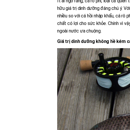
Ít ai ngờ rằng, cá rô phi, loại cá quen
hữu giá trị dinh dưỡng đáng chú ý. V
nhiều so với cá hồi nhập khẩu, cá rô
chất có lợi cho sức khỏe. Chính vì vậ
ngoài nước ưa chuộng.
Giá trị dinh dưỡng không hề kém c