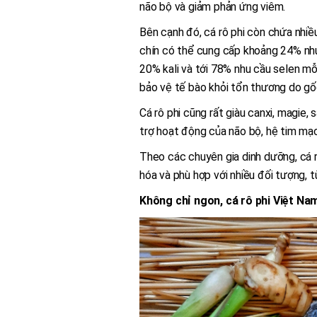
não bộ và giảm phản ứng viêm.
Bên cạnh đó, cá rô phi còn chứa nhiề
chín có thể cung cấp khoảng 24% nhu 
20% kali và tới 78% nhu cầu selen mỗi
bảo vệ tế bào khỏi tổn thương do gốc
Cá rô phi cũng rất giàu canxi, magie, 
trợ hoạt động của não bộ, hệ tim mạc
Theo các chuyên gia dinh dưỡng, cá rô
hóa và phù hợp với nhiều đối tượng, t
Không chỉ ngon, cá rô phi Việt Na