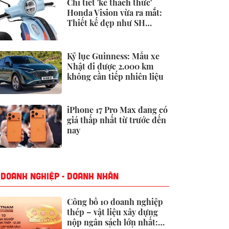
Chi tiết 'kẻ thách thức'
Honda Vision vừa ra mắt:
Thiết kế đẹp như SH
Mode, giá chỉ 34 triệu
đồng
Kỷ lục Guinness: Mẫu xe
Nhật đi được 2.000 km
không cần tiếp nhiên liệu
iPhone 17 Pro Max đang có
giá thấp nhất từ trước đến
nay
DOANH NGHIỆP - DOANH NHÂN
Công bố 10 doanh nghiệp
thép – vật liệu xây dựng
nộp ngân sách lớn nhất: