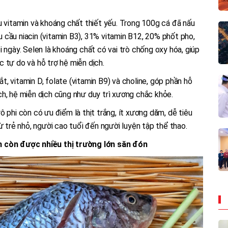
u vitamin và khoáng chất thiết yếu. Trong 100g cá đã nấu
cầu niacin (vitamin B3), 31% vitamin B12, 20% phốt pho,
 ngày. Selen là khoáng chất có vai trò chống oxy hóa, giúp
 tự do và hỗ trợ hệ miễn dịch.
sắt, vitamin D, folate (vitamin B9) và choline, góp phần hỗ
h, hệ miễn dịch cũng như duy trì xương chắc khỏe.
 phi còn có ưu điểm là thịt trắng, ít xương dăm, dễ tiêu
ừ trẻ nhỏ, người cao tuổi đến người luyện tập thể thao.
m còn được nhiều thị trường lớn săn đón