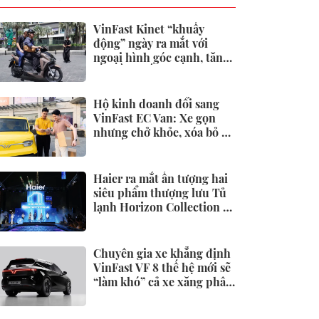
VinFast Kinet “khuấy
động” ngày ra mắt với
ngoại hình góc cạnh, tăng
tốc đầy phấn khích
Hộ kinh doanh đổi sang
VinFast EC Van: Xe gọn
nhưng chở khỏe, xóa bỏ áp
lực tiền xăng
Haier ra mắt ấn tượng hai
siêu phẩm thượng lưu Tủ
lạnh Horizon Collection và
Tivi QD-Miniled
Chuyên gia xe khẳng định
VinFast VF 8 thế hệ mới sẽ
“làm khó” cả xe xăng phân
khúc dưới