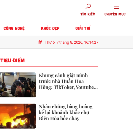
TÌM KIẾM
CHUYÊN MỤC
CÔNG NGHỆ
KHỎE ĐẸP
GIẢI TRÍ
Thứ 6, 7 tháng 8, 2026, 16:14:29
a bị Apple "khai tử"
Công bố 10 doanh nghiệp thép – vật liệu xây dự
TIÊU ĐIỂM
Khung cảnh giật mình
trước nhà Huấn Hoa
Hồng: TikToker, Youtuber
tụ tập như "đi bão"!
Nhân chứng bàng hoàng
kể lại khoảnh khắc chợ
Biên Hòa bốc cháy