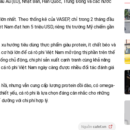
châu Âu (EU), Nhật Bản, Hàn Quốc, Trung Đông và các nước
 lớn nhất. Theo thống kê của VASEP, chỉ trong 2 tháng đầu
ệt Nam đạt hơn 5 triệu USD, riêng thị trường Mỹ chiếm gần
 xu hướng tiêu dùng thực phẩm giàu protein, ít chất béo và
 cơ hội lớn để cá rô phi Việt Nam mở rộng thị phần trên thế
 giống chủ động, chi phí sản xuất cạnh tranh cùng khả năng
 cá rô phi Việt Nam ngày càng được nhiều đối tác đánh giá
 hồi, nhưng vẫn cung cấp lượng protein dồi dào, có omega-
thiết yếu, cá rô phi là lựa chọn đáng cân nhắc cho những
ưỡng với chi phí hợp lý.
Nguồn
cafef.vn