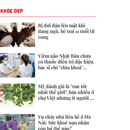
KHỎE ĐẸP
Bị dơi đậu lên mặt khi
đang ngủ, bé trai 11 tuổi tử
vong
Viêm não Nhật Bản chưa
có thuốc điều trị đặc hiệu,
bác sĩ chỉ "chìa khoá"
phòng ngừa
Mỹ đánh giá là "rau tốt
nhất thế giới", bán nhiều ở
chợ Việt nhưng ít người để
ý
Vụ cháy nhà liền kề ở Hà
Nội: Sức khoẻ nạn nhân
còn lại thế nào?