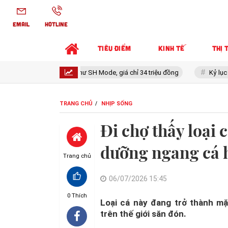
EMAIL
HOTLINE
TIÊU ĐIỂM
KINH TẾ
THỊ 
kế đẹp như SH Mode, giá chỉ 34 triệu đồng
Kỷ lục Guinness: Mẫu xe Nh
TRANG CHỦ
NHỊP SỐNG
Đi chợ thấy loại
dưỡng ngang cá h
Trang chủ
06/07/2026 15:45
0
Thích
Loại cá này đang trở thành m
trên thế giới săn đón.