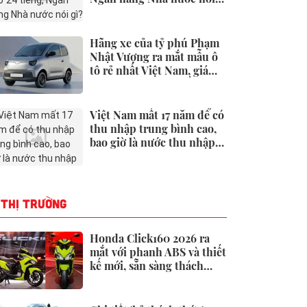
gì?
Hãng xe của tỷ phú Phạm
Nhật Vượng ra mắt mẫu ô
tô rẻ nhất Việt Nam, giá
chưa tới 190 triệu đồng
Việt Nam mất 17 năm để có
thu nhập trung bình cao,
bao giờ là nước thu nhập
cao?
THỊ TRƯỜNG
Honda Click160 2026 ra
mắt với phanh ABS và thiết
kế mới, sẵn sàng thách
thức Honda Air Blade và
Yamaha NVX