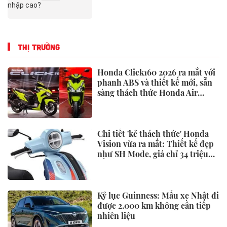
THỊ TRƯỜNG
Honda Click160 2026 ra mắt với
phanh ABS và thiết kế mới, sẵn
sàng thách thức Honda Air
Blade và Yamaha NVX
Chi tiết 'kẻ thách thức' Honda
Vision vừa ra mắt: Thiết kế đẹp
như SH Mode, giá chỉ 34 triệu
đồng
Kỷ lục Guinness: Mẫu xe Nhật đi
được 2.000 km không cần tiếp
nhiên liệu