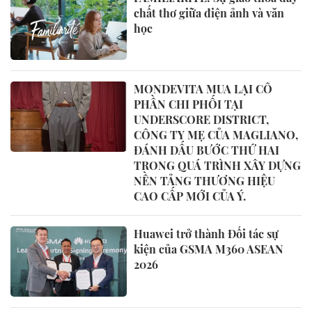
chất thơ giữa điện ảnh và văn
học
MONDEVITA MUA LẠI CỔ
PHẦN CHI PHỐI TẠI
UNDERSCORE DISTRICT,
CÔNG TY MẸ CỦA MAGLIANO,
ĐÁNH DẤU BƯỚC THỨ HAI
TRONG QUÁ TRÌNH XÂY DỰNG
NỀN TẢNG THƯƠNG HIỆU
CAO CẤP MỚI CỦA Ý.
Huawei trở thành Đối tác sự
kiện của GSMA M360 ASEAN
2026