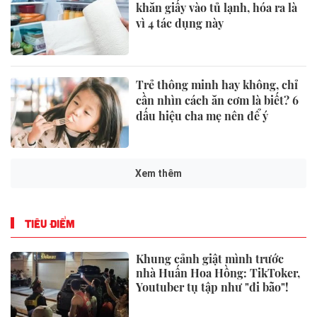
khăn giấy vào tủ lạnh, hóa ra là
vì 4 tác dụng này
Trẻ thông minh hay không, chỉ
cần nhìn cách ăn cơm là biết? 6
dấu hiệu cha mẹ nên để ý
Xem thêm
TIÊU ĐIỂM
Khung cảnh giật mình trước
nhà Huấn Hoa Hồng: TikToker,
Youtuber tụ tập như "đi bão"!