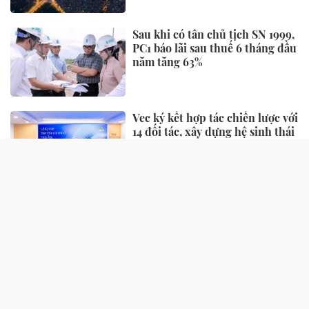
Sau khi có tân chủ tịch SN 1999,
PC1 báo lãi sau thuế 6 tháng đầu
năm tăng 63%
Vec ký kết hợp tác chiến lược với
14 đối tác, xây dựng hệ sinh thái
sự kiện - triển lãm toàn diện
NHỊP SỐNG
Cách bán iPhone cũ vừa bị
Apple "khai tử"