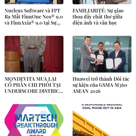
Nucleus Software và FPT
FAMILIARITÉ: Sự giao
Ra Mắt FinnOne Neo® 9.0
thoa đầy chất thơ giữa
và FinnAxia® 9.0 tại Sự
điện ảnh và văn học
Kiện Nucleus Synapse Lần
Đầu Tiên tại Việt Nam
MONDEVITA MUA LẠI
Huawei trở thành Đối tác
CỔ PHẦN CHI PHỐI TẠI
sự kiện của GSMA M360
UNDERSCORE DISTRICT,
ASEAN 2026
CÔNG TY MẸ CỦA
MAGLIANO, ĐÁNH DẤU
BƯỚC THỨ HAI TRONG
QUÁ TRÌNH XÂY DỰNG
NỀN TẢNG THƯƠNG
HIỆU CAO CẤP MỚI CỦA
Ý.