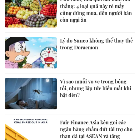
thẳng: 4 loại quả này rẻ mấy
cũng đừng mua, đến người bán
còn ngại ăn
Lý do Suneo không thể thay thế
trong Doraemon
Vì sao muỗi vo ve trong bóng
tối, nhưng lập tức biến mất khi
bật đèn?
Fair Finance Asia kêu gọi các
ngân hàng chấm dứt tài trợ cho
than đá tại ASEAN và tăng