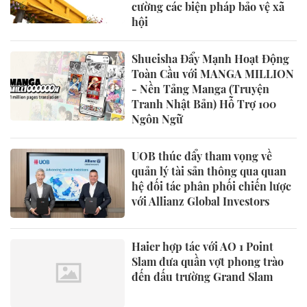
cường các biện pháp bảo vệ xã
hội
Shueisha Đẩy Mạnh Hoạt Động
Toàn Cầu với MANGA MILLION
- Nền Tảng Manga (Truyện
Tranh Nhật Bản) Hỗ Trợ 100
Ngôn Ngữ
UOB thúc đẩy tham vọng về
quản lý tài sản thông qua quan
hệ đối tác phân phối chiến lược
với Allianz Global Investors
Haier hợp tác với AO 1 Point
Slam đưa quần vợt phong trào
đến đấu trường Grand Slam