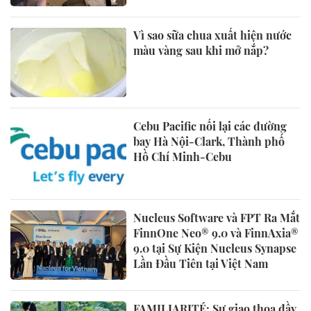
Vì sao sữa chua xuất hiện nước
màu vàng sau khi mở nắp?
Cebu Pacific nối lại các đường
bay Hà Nội-Clark, Thành phố
Hồ Chí Minh-Cebu
Nucleus Software và FPT Ra Mắt
FinnOne Neo® 9.0 và FinnAxia®
9.0 tại Sự Kiện Nucleus Synapse
Lần Đầu Tiên tại Việt Nam
FAMILIARITÉ: Sự giao thoa đầy