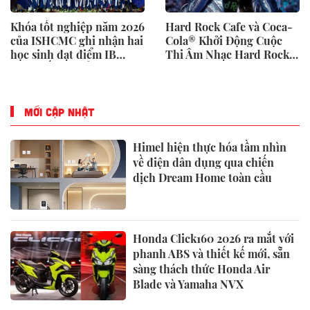
Khóa tốt nghiệp năm 2026
Hard Rock Cafe và Coca-
của ISHCMC ghi nhận hai
Cola® Khởi Động Cuộc
học sinh đạt điểm IB
Thi Âm Nhạc Hard Rock
tuyệt đối và điểm trung
Rising dành cho các Nghệ
bình toàn khóa đạt 34,5
Sĩ Trẻ Triển Vọng
MỚI CẬP NHẬT
Himel hiện thực hóa tầm nhìn
về điện dân dụng qua chiến
dịch Dream Home toàn cầu
Honda Click160 2026 ra mắt với
phanh ABS và thiết kế mới, sẵn
sàng thách thức Honda Air
Blade và Yamaha NVX