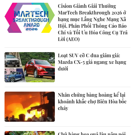
Cision Giành Giải Thưởng
MarTech Breakthrough 2026 ở
hạng mục Lắng Nghe Mạng Xã
Hội, Phân Phối Thông Cáo Báo
Chí và Tối Ưu Hóa Công Cụ Trả
Lời (AEO)
Loạt SUV cỡ C đua giảm giá:
Mazda CX-5 giá ngang xe hạng
dưới
Nhân chứng bàng hoàng kể lại
khoảnh khắc chợ Biên Hòa bốc
cháy
Chủ hàng hoa quả lâu năm nói