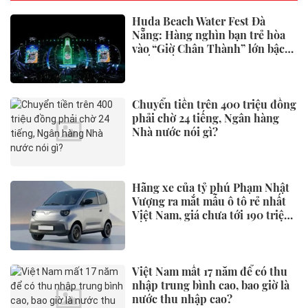
Huda Beach Water Fest Đà
Nẵng: Hàng nghìn bạn trẻ hòa
vào “Giờ Chân Thành” lớn bậc
nhất miền Trung
Chuyển tiền trên 400 triệu đồng
phải chờ 24 tiếng, Ngân hàng
Nhà nước nói gì?
Hãng xe của tỷ phú Phạm Nhật
Vượng ra mắt mẫu ô tô rẻ nhất
Việt Nam, giá chưa tới 190 triệu
đồng
Việt Nam mất 17 năm để có thu
nhập trung bình cao, bao giờ là
nước thu nhập cao?