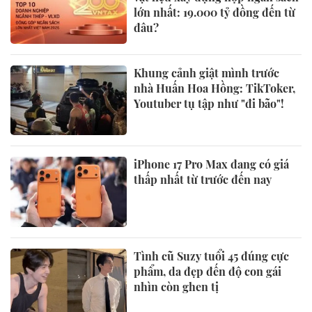
lớn nhất: 19.000 tỷ đồng đến từ
đâu?
Khung cảnh giật mình trước
nhà Huấn Hoa Hồng: TikToker,
Youtuber tụ tập như "đi bão"!
iPhone 17 Pro Max đang có giá
thấp nhất từ trước đến nay
Tình cũ Suzy tuổi 45 đúng cực
phẩm, da đẹp đến độ con gái
nhìn còn ghen tị