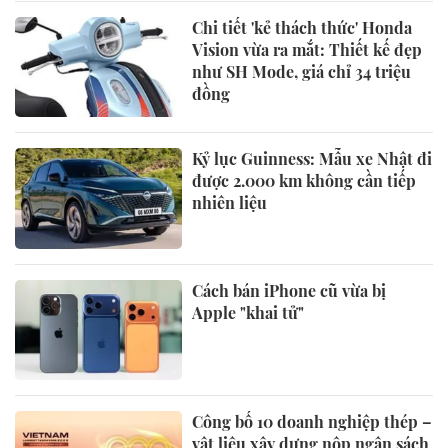
Chi tiết 'kẻ thách thức' Honda
Vision vừa ra mắt: Thiết kế đẹp
như SH Mode, giá chỉ 34 triệu
đồng
Kỷ lục Guinness: Mẫu xe Nhật đi
được 2.000 km không cần tiếp
nhiên liệu
Cách bán iPhone cũ vừa bị
Apple "khai tử"
Công bố 10 doanh nghiệp thép –
vật liệu xây dựng nộp ngân sách