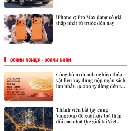
iPhone 17 Pro Max đang có giá
thấp nhất từ trước đến nay
DOANH NGHIỆP - DOANH NHÂN
Công bố 10 doanh nghiệp thép –
vật liệu xây dựng nộp ngân sách
lớn nhất: 19.000 tỷ đồng đến từ
đâu?
Thành viên bắt tay cùng
Vingroup đề xuất xây toà tháp
đôi cao nhất thế giới tại Việt
Nam: Công bố thông tin bất ngờ