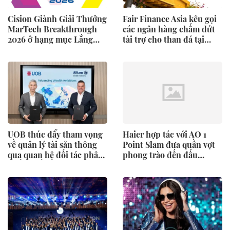
Cision Giành Giải Thưởng
Fair Finance Asia kêu gọi
MarTech Breakthrough
các ngân hàng chấm dứt
2026 ở hạng mục Lắng
tài trợ cho than đá tại
Nghe Mạng Xã Hội, Phân
ASEAN và tăng cường các
Phối Thông Cáo Báo Chí
biện pháp bảo vệ xã hội
và Tối Ưu Hóa Công Cụ
Trả Lời (AEO)
UOB thúc đẩy tham vọng
Haier hợp tác với AO 1
về quản lý tài sản thông
Point Slam đưa quần vợt
qua quan hệ đối tác phân
phong trào đến đấu
phối chiến lược với
trường Grand Slam
Allianz Global Investors