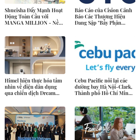
Shueisha Đẩy Mạnh Hoạt
Báo Cáo của Cision Cảnh
Động Toàn Cầu với
Báo Các Thương Hiệu
MANGA MILLION - Nền
Đang Sập "Bẫy Phân
Tảng Manga (Truyện
Mảnh Dữ Liệu" Tốn Kém
Tranh Nhật Bản) Hỗ Trợ
100 Ngôn Ngữ
Himel hiện thực hóa tầm
Cebu Pacific nối lại các
nhìn về điện dân dụng
đường bay Hà Nội-Clark,
qua chiến dịch Dream
Thành phố Hồ Chí Minh-
Home toàn cầu
Cebu