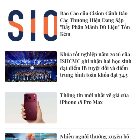
Báo Cáo của Cision Cảnh Báo
Các Thương Hiệu Đang Sập
"Bẫy Phân Mảnh Dữ Liệu" Tốn
Kém
Khóa tốt nghiệp năm 2026 của
ISHCMC ghi nhận hai học sinh
đạt điểm IB tuyệt đối và điểm
trung bình toàn khóa đạt 34,5
Thông tin mới nhất về giá của
iPhone 18 Pro Max
Nhiều người thường xuyên bỏ