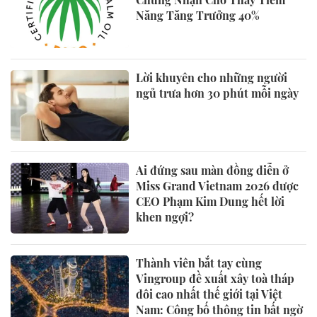
Năng Tăng Trưởng 40%
Lời khuyên cho những người
ngủ trưa hơn 30 phút mỗi ngày
Ai đứng sau màn đồng diễn ở
Miss Grand Vietnam 2026 được
CEO Phạm Kim Dung hết lời
khen ngợi?
Thành viên bắt tay cùng
Vingroup đề xuất xây toà tháp
đôi cao nhất thế giới tại Việt
Nam: Công bố thông tin bất ngờ