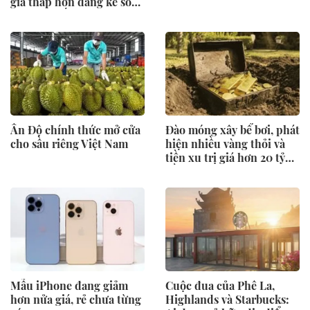
giá thấp hơn đáng kể so
với niêm yết
Ấn Độ chính thức mở cửa
Đào móng xây bể bơi, phát
cho sầu riêng Việt Nam
hiện nhiều vàng thỏi và
tiền xu trị giá hơn 20 tỷ
đồng
Mẫu iPhone đang giảm
Cuộc đua của Phê La,
hơn nửa giá, rẻ chưa từng
Highlands và Starbucks: