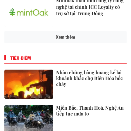
Mintoak thâu tóm công ty công
nghệ tài chính ICC Loyalty có
trụ sở tại Trung Đông
Xem thêm
TIÊU ĐIỂM
Nhân chứng bàng hoàng kể lại
khoảnh khắc chợ Biên Hòa bốc
cháy
Miền Bắc, Thanh Hoá, Nghệ An
tiếp tục mưa to