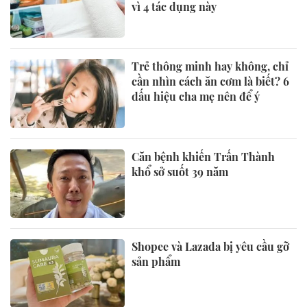
vì 4 tác dụng này
Trẻ thông minh hay không, chỉ
cần nhìn cách ăn cơm là biết? 6
dấu hiệu cha mẹ nên để ý
Căn bệnh khiến Trấn Thành
khổ sở suốt 39 năm
Shopee và Lazada bị yêu cầu gỡ
sản phẩm