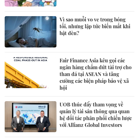
Vì sao muỗi vo ve trong bóng
tối, nhưng lập tức biến mất khi
bật đèn?
Fair Finance Asia kêu gọi các
ngân hàng chấm dứt tài trợ cho
than đá tại ASEAN và tăng
cường các biện pháp bảo vệ xã
hội
UOB thúc đẩy tham vọng về
quản lý tài sản thông qua quan
hệ đối tác phân phối chiến lược
với Allianz Global Investors