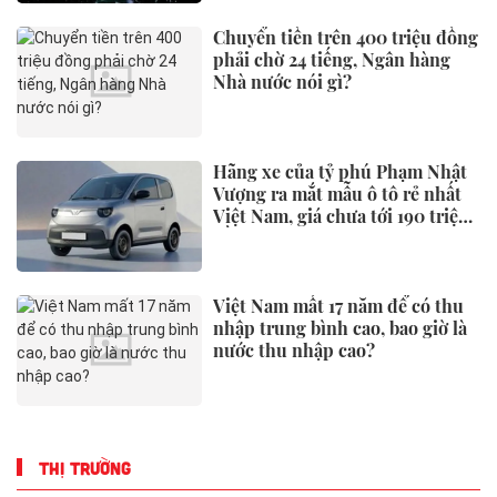
Chuyển tiền trên 400 triệu đồng
phải chờ 24 tiếng, Ngân hàng
Nhà nước nói gì?
Hãng xe của tỷ phú Phạm Nhật
Vượng ra mắt mẫu ô tô rẻ nhất
Việt Nam, giá chưa tới 190 triệu
đồng
Việt Nam mất 17 năm để có thu
nhập trung bình cao, bao giờ là
nước thu nhập cao?
THỊ TRƯỜNG