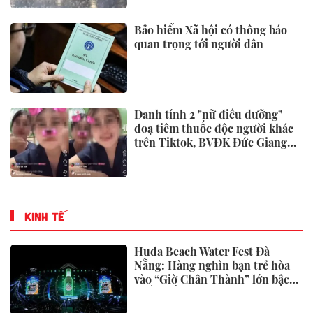
Bảo hiểm Xã hội có thông báo
quan trọng tới người dân
Danh tính 2 "nữ điều dưỡng"
doạ tiêm thuốc độc người khác
trên Tiktok, BVĐK Đức Giang
đã xử lý
KINH TẾ
Huda Beach Water Fest Đà
Nẵng: Hàng nghìn bạn trẻ hòa
vào “Giờ Chân Thành” lớn bậc
nhất miền Trung