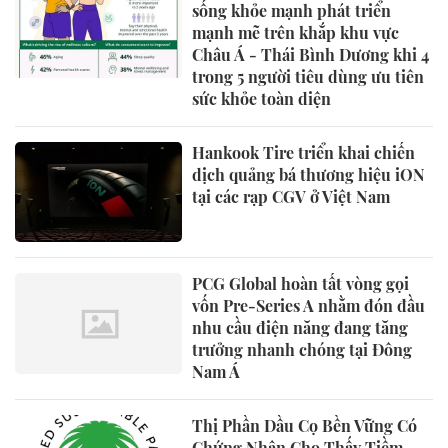
sống khỏe mạnh phát triển
mạnh mẽ trên khắp khu vực
Châu Á - Thái Bình Dương khi 4
trong 5 người tiêu dùng ưu tiên
sức khỏe toàn diện
Hankook Tire triển khai chiến
dịch quảng bá thương hiệu iON
tại các rạp CGV ở Việt Nam
PCG Global hoàn tất vòng gọi
vốn Pre-Series A nhằm đón đầu
nhu cầu điện năng đang tăng
trưởng nhanh chóng tại Đông
Nam Á
Thị Phần Dầu Cọ Bền Vững Có
Chứng Nhận Cho Thấy Tiềm