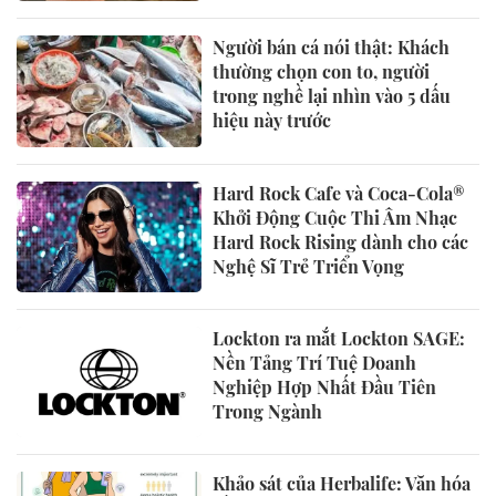
Người bán cá nói thật: Khách
thường chọn con to, người
trong nghề lại nhìn vào 5 dấu
hiệu này trước
Hard Rock Cafe và Coca-Cola®
Khởi Động Cuộc Thi Âm Nhạc
Hard Rock Rising dành cho các
Nghệ Sĩ Trẻ Triển Vọng
Lockton ra mắt Lockton SAGE:
Nền Tảng Trí Tuệ Doanh
Nghiệp Hợp Nhất Đầu Tiên
Trong Ngành
Khảo sát của Herbalife: Văn hóa