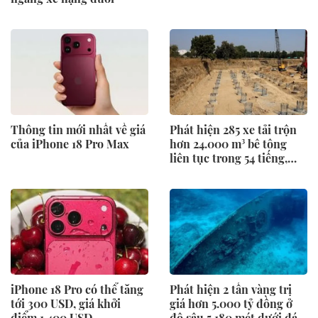
Thông tin mới nhất về giá
Phát hiện 285 xe tải trộn
của iPhone 18 Pro Max
hơn 24.000 m³ bê tông
liên tục trong 54 tiếng,
móng của siêu công trình
lộ diện
iPhone 18 Pro có thể tăng
Phát hiện 2 tấn vàng trị
tới 300 USD, giá khởi
giá hơn 5.000 tỷ đồng ở
điểm 1.400 USD
độ sâu 5.180 mét dưới đáy