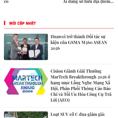
có
Ai đang sở hữu địa điểm
mệnh danh "đắt nhất Việt
Nam"?
MỚI CẬP NHẬT
Huawei trở thành Đối tác sự
kiện của GSMA M360 ASEAN
2026
Cision Giành Giải Thưởng
MarTech Breakthrough 2026 ở
hạng mục Lắng Nghe Mạng Xã
Hội, Phân Phối Thông Cáo Báo
Chí và Tối Ưu Hóa Công Cụ Trả
Lời (AEO)
Loạt SUV cỡ C đua giảm giá: