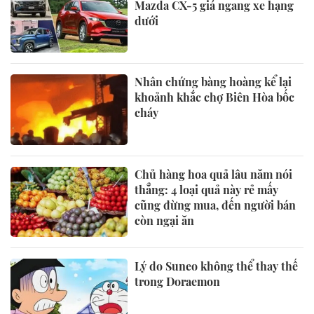
Mazda CX-5 giá ngang xe hạng
dưới
Nhân chứng bàng hoàng kể lại
khoảnh khắc chợ Biên Hòa bốc
cháy
Chủ hàng hoa quả lâu năm nói
thẳng: 4 loại quả này rẻ mấy
cũng đừng mua, đến người bán
còn ngại ăn
Lý do Suneo không thể thay thế
trong Doraemon