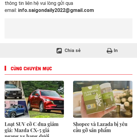
thông tin liên hệ vui lòng gửi qua
email:
info.saigondaily2022@gmail.com
Chia sẻ
In
CÙNG CHUYÊN MỤC
Loạt SUV cỡ C đua giảm
Shopee và Lazada bị yêu
giá: Mazda CX-5 giá
cầu gỡ sản phẩm
ngang xe hạng dưới