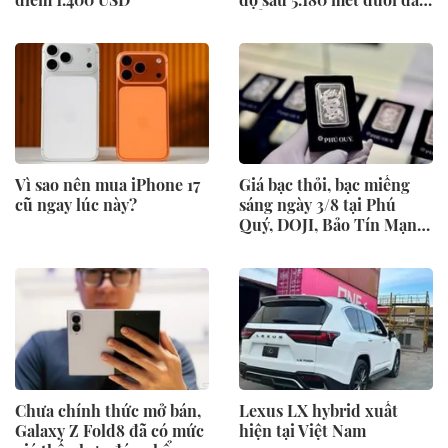
biển
Vì sao nên mua iPhone 17
Giá bạc thỏi, bạc miếng
cũ ngay lúc này?
sáng ngày 3/8 tại Phú
Quý, DOJI, Bảo Tín Mạnh
Hải
Chưa chính thức mở bán,
Lexus LX hybrid xuất
Galaxy Z Fold8 đã có mức
hiện tại Việt Nam