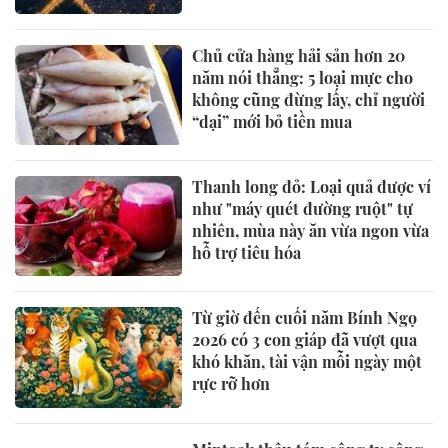
Chủ cửa hàng hải sản hơn 20
năm nói thẳng: 5 loại mực cho
không cũng đừng lấy, chỉ người
“dại” mới bỏ tiền mua
Thanh long đỏ: Loại quả được ví
như "máy quét đường ruột" tự
nhiên, mùa này ăn vừa ngon vừa
hỗ trợ tiêu hóa
Từ giờ đến cuối năm Bính Ngọ
2026 có 3 con giáp đã vượt qua
khó khăn, tài vận mỗi ngày một
rực rỡ hơn