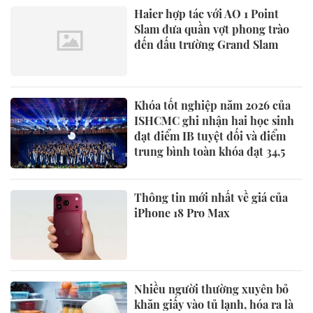
Haier hợp tác với AO 1 Point
Slam đưa quần vợt phong trào
đến đấu trường Grand Slam
Khóa tốt nghiệp năm 2026 của
ISHCMC ghi nhận hai học sinh
đạt điểm IB tuyệt đối và điểm
trung bình toàn khóa đạt 34,5
Thông tin mới nhất về giá của
iPhone 18 Pro Max
Nhiều người thường xuyên bỏ
khăn giấy vào tủ lạnh, hóa ra là