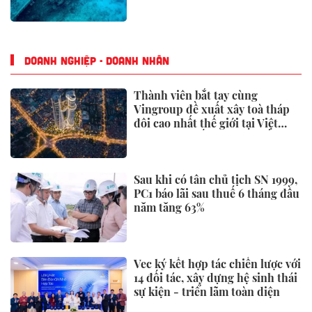
DOANH NGHIỆP - DOANH NHÂN
Thành viên bắt tay cùng
Vingroup đề xuất xây toà tháp
đôi cao nhất thế giới tại Việt
Nam: Công bố thông tin bất ngờ
Sau khi có tân chủ tịch SN 1999,
PC1 báo lãi sau thuế 6 tháng đầu
năm tăng 63%
Vec ký kết hợp tác chiến lược với
14 đối tác, xây dựng hệ sinh thái
sự kiện - triển lãm toàn diện