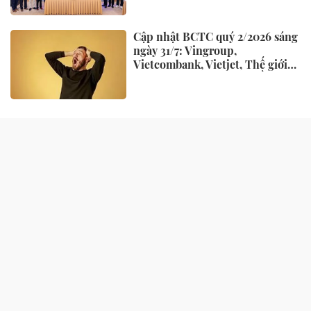
Cập nhật BCTC quý 2/2026 sáng
ngày 31/7: Vingroup,
Vietcombank, Vietjet, Thế giới
di động và loạt ông lớn dồn dập
công bố trước hạn chót
NHỊP SỐNG
Chủ hàng hoa quả lâu năm nói
thẳng: 4 loại quả này rẻ mấy
cũng đừng mua, đến người bán
còn ngại ăn
Lý do Suneo không thể thay thế
trong Doraemon