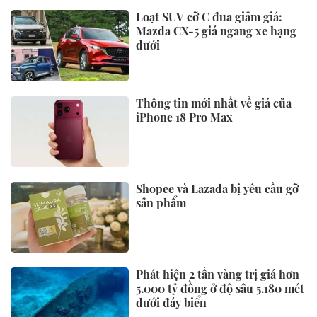
Loạt SUV cỡ C đua giảm giá:
Mazda CX-5 giá ngang xe hạng
dưới
Thông tin mới nhất về giá của
iPhone 18 Pro Max
Shopee và Lazada bị yêu cầu gỡ
sản phẩm
Phát hiện 2 tấn vàng trị giá hơn
5.000 tỷ đồng ở độ sâu 5.180 mét
dưới đáy biển