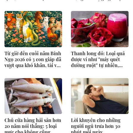
dụng này
nhìn vào 5 dấu hiệu này
trước
Từ giờ đến cuối năm Bính
Thanh long đỏ: Loại quả
Ngọ 2026 có 3 con giáp đã
được ví như "máy quét
vượt qua khó khăn, tài vận
đường ruột" tự nhiên,
mỗi ngày một rực rỡ hơn
mùa này ăn vừa ngon vừa
hỗ trợ tiêu hóa
Chủ cửa hàng hải sản hơn
Lời khuyên cho những
20 năm nói thẳng: 5 loại
người ngủ trưa hơn 30
mực cho không cũng
phút mỗi ngày