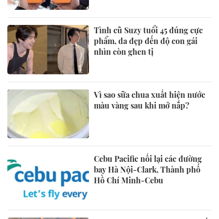
Tình cũ Suzy tuổi 45 đúng cực
phẩm, da đẹp đến độ con gái
nhìn còn ghen tị
Vì sao sữa chua xuất hiện nước
màu vàng sau khi mở nắp?
Cebu Pacific nối lại các đường
bay Hà Nội-Clark, Thành phố
Hồ Chí Minh-Cebu