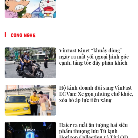
CÔNG NGHỆ
VinFast Kinet “khuấy động”
ngày ra mắt với ngoại hình góc
cạnh, tăng tốc đầy phấn khích
Hộ kinh doanh đổi sang VinFast
EC Van: Xe gọn nhưng chở khỏe,
xóa bỏ áp lực tiền xăng
Haier ra mắt ấn tượng hai siêu
phẩm thượng lưu Tủ lạnh
Horizon Collection và Tivi QD-