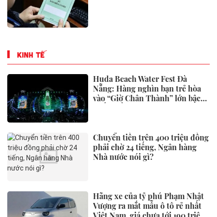
KINH TẾ
Huda Beach Water Fest Đà
Nẵng: Hàng nghìn bạn trẻ hòa
vào “Giờ Chân Thành” lớn bậc
nhất miền Trung
Chuyển tiền trên 400 triệu đồng
phải chờ 24 tiếng, Ngân hàng
Nhà nước nói gì?
Hãng xe của tỷ phú Phạm Nhật
Vượng ra mắt mẫu ô tô rẻ nhất
Việt Nam, giá chưa tới 190 triệu