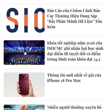
Báo Cáo của Cision Cảnh Báo
Các Thương Hiệu Đang Sập
"Bẫy Phân Mảnh Dữ Liệu" Tốn
Kém
Khóa tốt nghiệp năm 2026 của
ISHCMC ghi nhận hai học sinh
đạt điểm IB tuyệt đối và điểm
trung bình toàn khóa đạt 34,5
Thông tin mới nhất về giá của
iPhone 18 Pro Max
Nhiều người thường xuyên bỏ