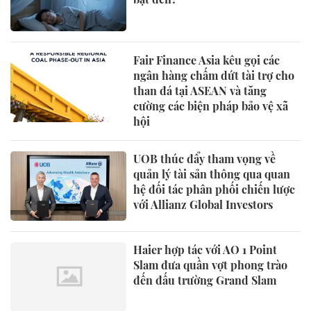
Fair Finance Asia kêu gọi các
ngân hàng chấm dứt tài trợ cho
than đá tại ASEAN và tăng
cường các biện pháp bảo vệ xã
hội
UOB thúc đẩy tham vọng về
quản lý tài sản thông qua quan
hệ đối tác phân phối chiến lược
với Allianz Global Investors
Haier hợp tác với AO 1 Point
Slam đưa quần vợt phong trào
đến đấu trường Grand Slam