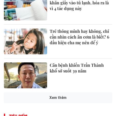
khăn giấy vào tủ lạnh, hóa ra là
vì 4 tác dụng này
Trẻ thông minh hay không, chỉ
cần nhìn cách ăn cơm là biết? 6
dấu hiệu cha mẹ nên để ý
Căn bệnh khiến Trấn Thành
khổ sở suốt 39 năm
Xem thêm
TIÊU ĐIỂM