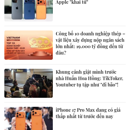
Apple "khai tử"
Công bố 10 doanh nghiệp thép –
vật liệu xây dựng nộp ngân sách
lớn nhất: 19.000 tỷ đồng đến từ
đâu?
Khung cảnh giật mình trước
nhà Huấn Hoa Hồng: TikToker,
Youtuber tụ tập như "đi bão"!
iPhone 17 Pro Max đang có giá
thấp nhất từ trước đến nay