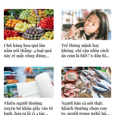
Chủ hàng hoa quả lâu
Trẻ thông minh hay
năm nói thẳng: 4 loại quả
không, chỉ cần nhìn cách
này rẻ mấy cũng đừng
ăn cơm là biết? 6 dấu hiệu
mua, đến người bán còn
cha mẹ nên để ý
ngại ăn
Nhiều người thường
Người bán cá nói thật:
xuyên bỏ khăn giấy vào tủ
Khách thường chọn con
lạnh, hóa ra là vì 4 tác
to, người trong nghề lại