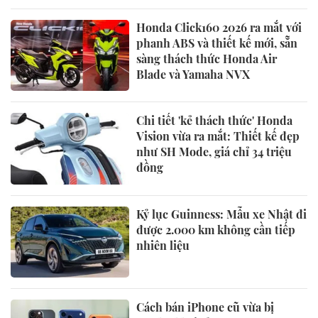
Honda Click160 2026 ra mắt với
phanh ABS và thiết kế mới, sẵn
sàng thách thức Honda Air
Blade và Yamaha NVX
Chi tiết 'kẻ thách thức' Honda
Vision vừa ra mắt: Thiết kế đẹp
như SH Mode, giá chỉ 34 triệu
đồng
Kỷ lục Guinness: Mẫu xe Nhật đi
được 2.000 km không cần tiếp
nhiên liệu
Cách bán iPhone cũ vừa bị