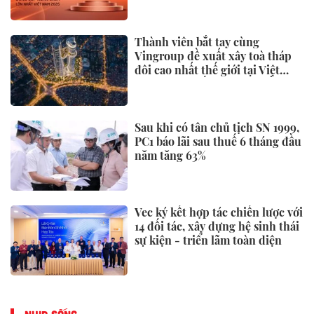
Thành viên bắt tay cùng
Vingroup đề xuất xây toà tháp
đôi cao nhất thế giới tại Việt
Nam: Công bố thông tin bất ngờ
Sau khi có tân chủ tịch SN 1999,
PC1 báo lãi sau thuế 6 tháng đầu
năm tăng 63%
Vec ký kết hợp tác chiến lược với
14 đối tác, xây dựng hệ sinh thái
sự kiện - triển lãm toàn diện