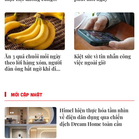
đừng lấy, chỉ người “dại”
mới bỏ tiền mua
Ăn 3 quả chuối mỗi ngày
Kiệt sức vì tin nhắn công
theo lời hàng xóm, người
việc ngoài giờ
đàn ông bất ngờ khi đi
khám
MỚI CẬP NHẬT
Himel hiện thực hóa tầm nhìn
về điện dân dụng qua chiến
dịch Dream Home toàn cầu