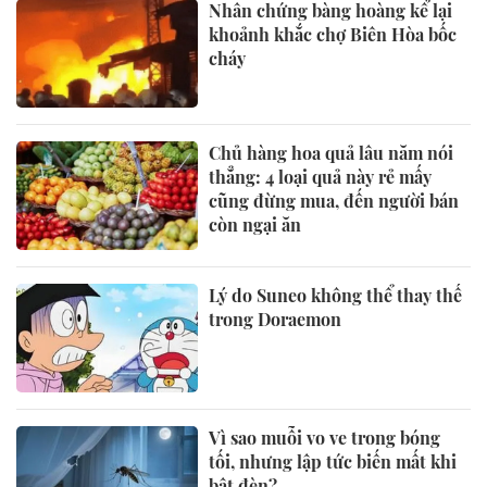
Nhân chứng bàng hoàng kể lại
khoảnh khắc chợ Biên Hòa bốc
cháy
Chủ hàng hoa quả lâu năm nói
thẳng: 4 loại quả này rẻ mấy
cũng đừng mua, đến người bán
còn ngại ăn
Lý do Suneo không thể thay thế
trong Doraemon
Vì sao muỗi vo ve trong bóng
tối, nhưng lập tức biến mất khi
bật đèn?