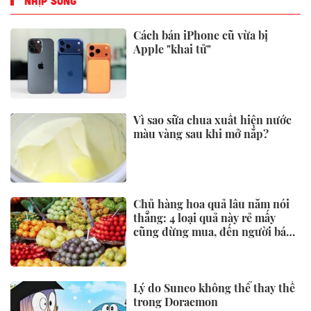
NHỊP SỐNG
Cách bán iPhone cũ vừa bị
Apple "khai tử"
Vì sao sữa chua xuất hiện nước
màu vàng sau khi mở nắp?
Chủ hàng hoa quả lâu năm nói
thẳng: 4 loại quả này rẻ mấy
cũng đừng mua, đến người bán
còn ngại ăn
Lý do Suneo không thể thay thế
trong Doraemon