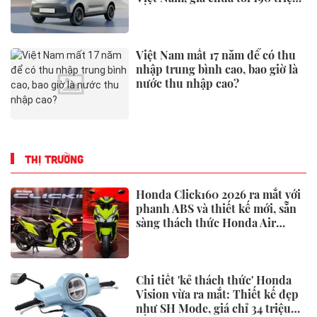
đồng
Việt Nam mất 17 năm để có thu
nhập trung bình cao, bao giờ là
nước thu nhập cao?
THỊ TRƯỜNG
Honda Click160 2026 ra mắt với
phanh ABS và thiết kế mới, sẵn
sàng thách thức Honda Air
Blade và Yamaha NVX
Chi tiết 'kẻ thách thức' Honda
Vision vừa ra mắt: Thiết kế đẹp
như SH Mode, giá chỉ 34 triệu