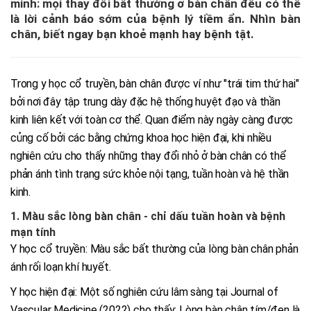
minh: mọi thay đổi bất thường ở bàn chân đều có thể
là lời cảnh báo sớm của bệnh lý tiềm ẩn. Nhìn bàn
chân, biết ngay bạn khoẻ mạnh hay bệnh tật.
Trong y học cổ truyền, bàn chân được ví như "trái tim thứ hai"
bởi nơi đây tập trung dày đặc hệ thống huyệt đạo và thần
kinh liên kết với toàn cơ thể. Quan điểm này ngày càng được
củng cố bởi các bằng chứng khoa học hiện đại, khi nhiều
nghiên cứu cho thấy những thay đổi nhỏ ở bàn chân có thể
phản ánh tình trạng sức khỏe nội tạng, tuần hoàn và hệ thần
kinh.
1. Màu sắc lòng bàn chân - chỉ dấu tuần hoàn và bệnh
mạn tính
Y học cổ truyền: Màu sắc bất thường của lòng bàn chân phản
ánh rối loạn khí huyết.
Y học hiện đại: Một số nghiên cứu lâm sàng tại Journal of
Vascular Medicine (2022) cho thấy: Lòng bàn chân tím/đen là