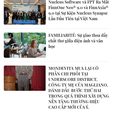
Nucleus Software và FPT Ra Mắt
FinnOne Neo® 9.0 và FinnAxia®
9.0 tại Sự Kiện Nucleus Synapse
Lần Đầu Tiên tại Việt Nam
FAMILIARITÉ: Sự giao thoa đầy
chất thơ giữa điện ảnh và văn
học
MONDEVITA MUA LẠI CỔ
PHẦN CHI PHỐI TẠI
UNDERSCORE DISTRICT,
CÔNG TY MẸ CỦA MAGLIANO,
ĐÁNH DẤU BƯỚC THỨ HAI
TRONG QUÁ TRÌNH XÂY DỰNG
NỀN TẢNG THƯƠNG HIỆU
CAO CẤP MỚI CỦA Ý.