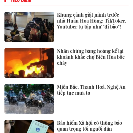
Khung cảnh giật mình trước
nhà Huấn Hoa Hồng: TikToker,
Youtuber tụ tập như "đi bão"!
Nhân chứng bàng hoàng kể lại
khoảnh khắc chợ Biên Hòa bốc
cháy
Miền Bắc, Thanh Hoá, Nghệ An
tiếp tục mưa to
Bảo hiểm Xã hội có thông báo
quan trọng tới người dân