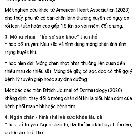
Một nghiên cứu khác từ American Heart Association (2023)
cho thấy: phụ nữ có bàn chân lạnh thường xuyên có nguy cơ
rối loạn tuần hoàn cao gấp 1,8 lần so với nhóm đối chứng.
3. Móng chân - "hồ sơ sức khỏe" thu nhỏ
Y học cổ truyền: Màu sắc và hình dạng móng phản ánh tình
trạng huyết khí.
Y học hiện đại: Móng chân nhợt nhạt thường liên quan đến
thiếu máu do thiếu sắt. Móng dễ gãy, có sọc dọc có thể gợi ý
bệnh lý tuyến giáp hoặc suy dinh dưỡng.
Một báo cáo trên British Journal of Dermatology (2020)
khẳng định: thay đổi ở móng chân đôi khi là biểu hiện sớm của
bệnh phổi mạn tính hoặc bệnh tim.
4. Ngón chân - hình thái và sức khỏe lâu dài
Y học cổ truyền: Ngón chân to, dài thể hiện khí huyết dồi dào,
có lợi cho tuổi thọ.