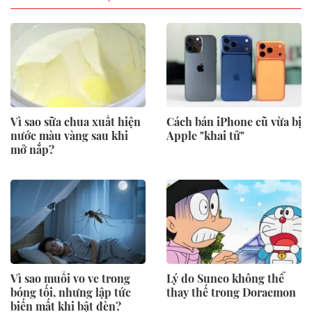
Vì sao sữa chua xuất hiện
Cách bán iPhone cũ vừa bị
nước màu vàng sau khi
Apple "khai tử"
mở nắp?
Vì sao muỗi vo ve trong
Lý do Suneo không thể
bóng tối, nhưng lập tức
thay thế trong Doraemon
biến mất khi bật đèn?