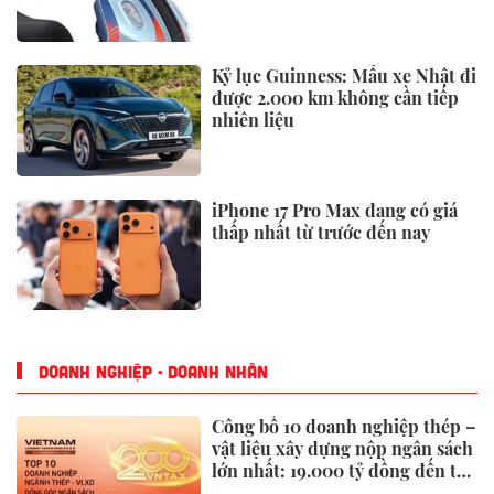
đồng
Kỷ lục Guinness: Mẫu xe Nhật đi
được 2.000 km không cần tiếp
nhiên liệu
iPhone 17 Pro Max đang có giá
thấp nhất từ trước đến nay
DOANH NGHIỆP - DOANH NHÂN
Công bố 10 doanh nghiệp thép –
vật liệu xây dựng nộp ngân sách
lớn nhất: 19.000 tỷ đồng đến từ
đâu?