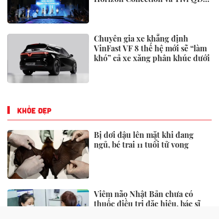
Miniled
Chuyên gia xe khẳng định
VinFast VF 8 thế hệ mới sẽ “làm
khó” cả xe xăng phân khúc dưới
KHỎE ĐẸP
Bị dơi đậu lên mặt khi đang
ngủ, bé trai 11 tuổi tử vong
Viêm não Nhật Bản chưa có
thuốc điều trị đặc hiệu, bác sĩ
chỉ "chìa khoá" phòng ngừa