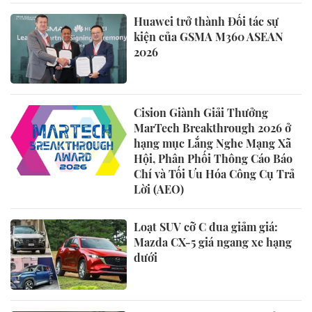
Huawei trở thành Đối tác sự
kiện của GSMA M360 ASEAN
2026
Cision Giành Giải Thưởng
MarTech Breakthrough 2026 ở
hạng mục Lắng Nghe Mạng Xã
Hội, Phân Phối Thông Cáo Báo
Chí và Tối Ưu Hóa Công Cụ Trả
Lời (AEO)
Loạt SUV cỡ C đua giảm giá:
Mazda CX-5 giá ngang xe hạng
dưới