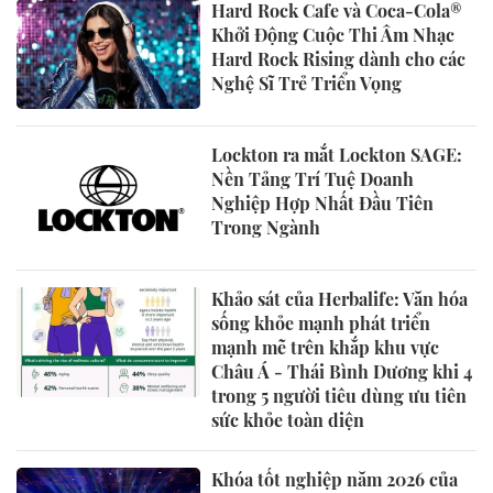
Hard Rock Cafe và Coca-Cola®
Khởi Động Cuộc Thi Âm Nhạc
Hard Rock Rising dành cho các
Nghệ Sĩ Trẻ Triển Vọng
Lockton ra mắt Lockton SAGE:
Nền Tảng Trí Tuệ Doanh
Nghiệp Hợp Nhất Đầu Tiên
Trong Ngành
Khảo sát của Herbalife: Văn hóa
sống khỏe mạnh phát triển
mạnh mẽ trên khắp khu vực
Châu Á - Thái Bình Dương khi 4
trong 5 người tiêu dùng ưu tiên
sức khỏe toàn diện
Khóa tốt nghiệp năm 2026 của