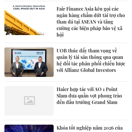
Fair Finance Asia kêu gọi các
ngân hàng chấm dứt tài trợ cho
than đá tại ASEAN và tăng
cường các biện pháp bảo vệ xã
hội
UOB thúc đẩy tham vọng về
quản lý tài sản thông qua quan
hệ đối tác phân phối chiến lược
với Allianz Global Investors
Haier hợp tác với AO 1 Point
Slam đưa quần vợt phong trào
đến đấu trường Grand Slam
Khóa tốt nghiệp năm 2026 của