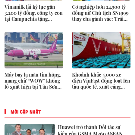
Vinamilk lãi kỷ lục gần
Cơ nghiệp hơn 24.500 tỷ
3.200 tỷ đồng, công ty con
đồng nữ Chủ tịch SN1999
tại Campuchia tăng
thay cha gánh vác: Trải
trưởng ba chữ số
dài từ khu công nghiệp
đến điện gió, thuỷ điện,
đứng đầu Việt Nam trong
1 lĩnh vực
Máy bay lạ màu tím hồng,
Khoảnh khắc 5.000 xe
mang chữ “WOW” khổng
điện VinFast đồng loạt lên
lồ xuất hiện tại Tân Sơn
tàu quốc tế, xuất cảng
Nhất
sang thị trường châu Âu
MỚI CẬP NHẬT
Huawei trở thành Đối tác sự
kiện của GSMA M360 ASEAN