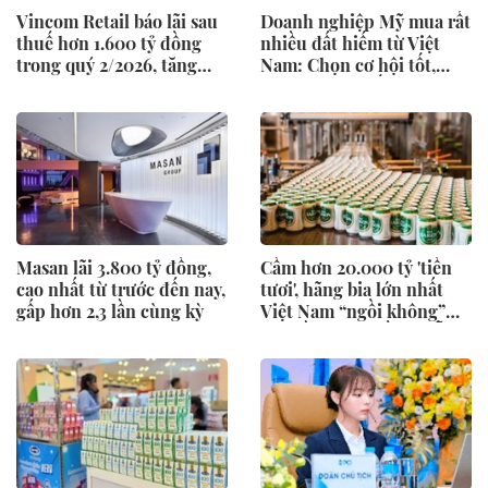
Vincom Retail báo lãi sau
Doanh nghiệp Mỹ mua rất
thuế hơn 1.600 tỷ đồng
nhiều đất hiếm từ Việt
trong quý 2/2026, tăng
Nam: Chọn cơ hội tốt,
30% so với cùng kỳ
không thành "ốc đảo FDI"
Masan lãi 3.800 tỷ đồng,
Cầm hơn 20.000 tỷ 'tiền
cao nhất từ trước đến nay,
tươi', hãng bia lớn nhất
gấp hơn 2,3 lần cùng kỳ
Việt Nam “ngồi không”
thu gần 2,9 tỷ đồng mỗi
ngày, 6 tháng lãi gần 2.500
tỷ đồng