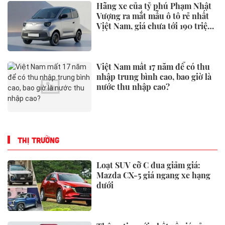
Hãng xe của tỷ phú Phạm Nhật
Vượng ra mắt mẫu ô tô rẻ nhất
Việt Nam, giá chưa tới 190 triệu
đồng
Việt Nam mất 17 năm để có thu
nhập trung bình cao, bao giờ là
nước thu nhập cao?
THỊ TRƯỜNG
Loạt SUV cỡ C đua giảm giá:
Mazda CX-5 giá ngang xe hạng
dưới