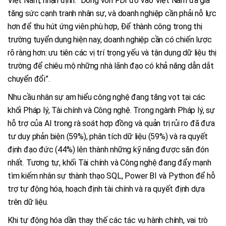
Việt Nam, nhận định: “Dòng vốn FDI đổ vào Việt Nam đã gia
tăng sức cạnh tranh nhân sự, và doanh nghiệp cần phải nỗ lực
hơn để thu hút ứng viên phù hợp, Để thành công trong thị
trường tuyển dụng hiện nay, doanh nghiệp cần có chiến lược
rõ ràng hơn: ưu tiên các vị trí trọng yếu và tận dụng dữ liệu thị
trường để chiêu mộ những nhà lãnh đạo có khả năng dẫn dắt
chuyển đổi”.
Nhu cầu nhân sự am hiểu công nghệ đang tăng vọt tại các
khối Pháp lý, Tài chính và Công nghệ. Trong ngành Pháp lý, sự
hỗ trợ của AI trong rà soát hợp đồng và quản trị rủi ro đã đưa
tư duy phản biện (59%), phân tích dữ liệu (59%) và ra quyết
định đạo đức (44%) lên thành những kỹ năng được săn đón
nhất. Tương tự, khối Tài chính và Công nghệ đang đẩy mạnh
tìm kiếm nhân sự thành thạo SQL, Power BI và Python để hỗ
trợ tự động hóa, hoạch định tài chính và ra quyết định dựa
trên dữ liệu.
Khi tự động hóa dần thay thế các tác vụ hành chính, vai trò