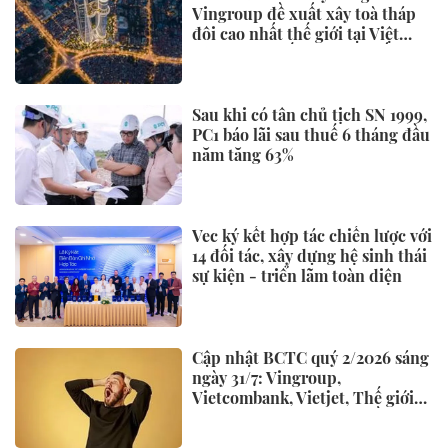
Vingroup đề xuất xây toà tháp
đôi cao nhất thế giới tại Việt
Nam: Công bố thông tin bất ngờ
Sau khi có tân chủ tịch SN 1999,
PC1 báo lãi sau thuế 6 tháng đầu
năm tăng 63%
Vec ký kết hợp tác chiến lược với
14 đối tác, xây dựng hệ sinh thái
sự kiện - triển lãm toàn diện
Cập nhật BCTC quý 2/2026 sáng
ngày 31/7: Vingroup,
Vietcombank, Vietjet, Thế giới
di động và loạt ông lớn dồn dập
công bố trước hạn chót