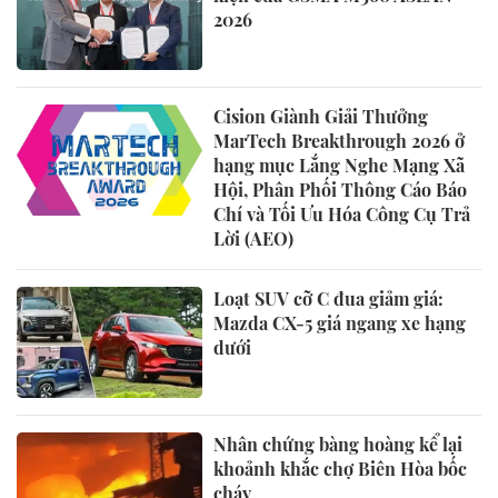
2026
Cision Giành Giải Thưởng
MarTech Breakthrough 2026 ở
hạng mục Lắng Nghe Mạng Xã
Hội, Phân Phối Thông Cáo Báo
Chí và Tối Ưu Hóa Công Cụ Trả
Lời (AEO)
Loạt SUV cỡ C đua giảm giá:
Mazda CX-5 giá ngang xe hạng
dưới
Nhân chứng bàng hoàng kể lại
khoảnh khắc chợ Biên Hòa bốc
cháy