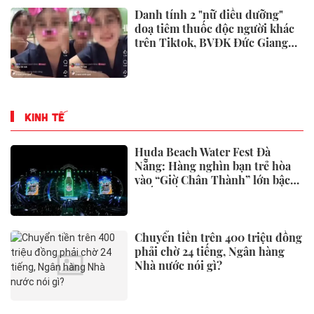
Danh tính 2 "nữ điều dưỡng"
doạ tiêm thuốc độc người khác
trên Tiktok, BVĐK Đức Giang
đã xử lý
KINH TẾ
Huda Beach Water Fest Đà
Nẵng: Hàng nghìn bạn trẻ hòa
vào “Giờ Chân Thành” lớn bậc
nhất miền Trung
Chuyển tiền trên 400 triệu đồng
phải chờ 24 tiếng, Ngân hàng
Nhà nước nói gì?