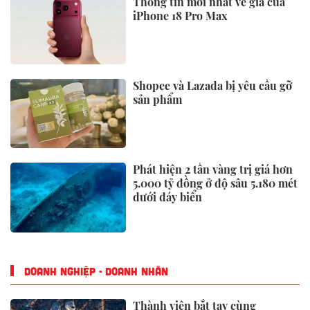
Thông tin mới nhất về giá của
iPhone 18 Pro Max
Shopee và Lazada bị yêu cầu gỡ
sản phẩm
Phát hiện 2 tấn vàng trị giá hơn
5.000 tỷ đồng ở độ sâu 5.180 mét
dưới đáy biển
DOANH NGHIỆP - DOANH NHÂN
Thành viên bắt tay cùng