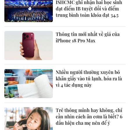
ISHCMC ghi nhận hai học sinh
đạt điểm IB tuyệt đối và điểm
trung bình toàn khóa đạt 34,5
Thông tin mới nhất về giá của
iPhone 18 Pro Max
Nhiều người thường xuyên bỏ
khăn giấy vào tủ lạnh, hóa ra là
vì 4 tác dụng này
Trẻ thông minh hay không, chỉ
cần nhìn cách ăn cơm là biết? 6
dấu hiệu cha mẹ nên để ý