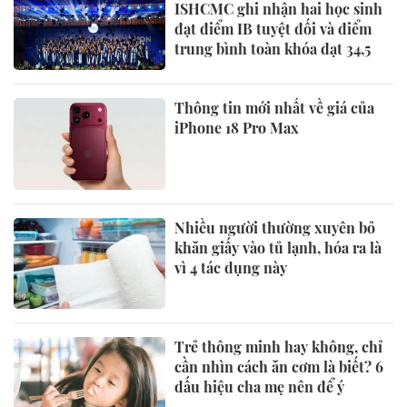
ISHCMC ghi nhận hai học sinh
đạt điểm IB tuyệt đối và điểm
trung bình toàn khóa đạt 34,5
Thông tin mới nhất về giá của
iPhone 18 Pro Max
Nhiều người thường xuyên bỏ
khăn giấy vào tủ lạnh, hóa ra là
vì 4 tác dụng này
Trẻ thông minh hay không, chỉ
cần nhìn cách ăn cơm là biết? 6
dấu hiệu cha mẹ nên để ý