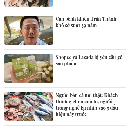
Căn bệnh khiến Trấn Thành
khổ sở suốt 39 năm
Shopee và Lazada bị yêu cầu gỡ
sản phẩm
Người bán cá nói thật: Khách
thường chọn con to, người
trong nghề lại nhìn vào 5 dấu
hiệu này trước