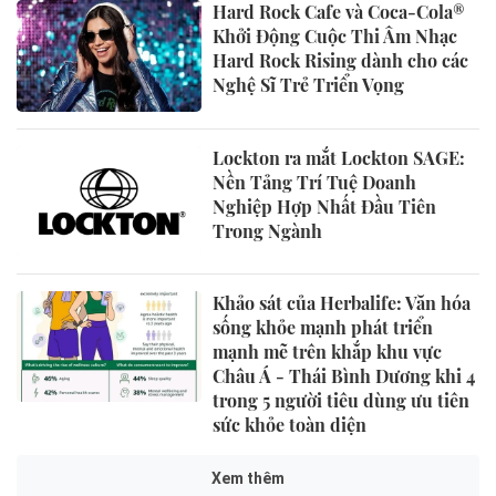
Hard Rock Cafe và Coca-Cola®
Khởi Động Cuộc Thi Âm Nhạc
Hard Rock Rising dành cho các
Nghệ Sĩ Trẻ Triển Vọng
Lockton ra mắt Lockton SAGE:
Nền Tảng Trí Tuệ Doanh
Nghiệp Hợp Nhất Đầu Tiên
Trong Ngành
Khảo sát của Herbalife: Văn hóa
sống khỏe mạnh phát triển
mạnh mẽ trên khắp khu vực
Châu Á - Thái Bình Dương khi 4
trong 5 người tiêu dùng ưu tiên
sức khỏe toàn diện
Xem thêm