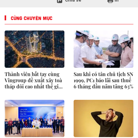
CÙNG CHUYÊN MỤC
Thành viên bắt tay cùng
Sau khi có tân chủ tịch SN
Vingroup đề xuất xây toà
1999, PC1 báo lãi sau thuế
tháp đôi cao nhất thế giới
6 tháng đầu năm tăng 63%
tại Việt Nam: Công bố
thông tin bất ngờ