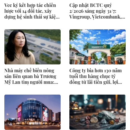
Vec ký kết hợp tác chiến
Cập nhật BCTC quý
lược với 14 đối tác, xây
2/2026 sáng ngày 31/7:
dựng hệ sinh thái sự kiện
Vingroup, Vietcombank,
- triển lãm toàn diện
Vietjet, Thế giới di động
và loạt ông lớn dồn dập
công bố trước hạn chót
Nhà máy chế biến nông
Công ty bia hơn 130 năm
sản liên quan bà Trương
tuổi thu hàng chục tỷ
Mỹ Lan tìm người mua:
đồng từ lãi tiền gửi, lợi
Giảm giá gần 30% còn 851
nhuận quý II tăng 50%
tỷ đồng